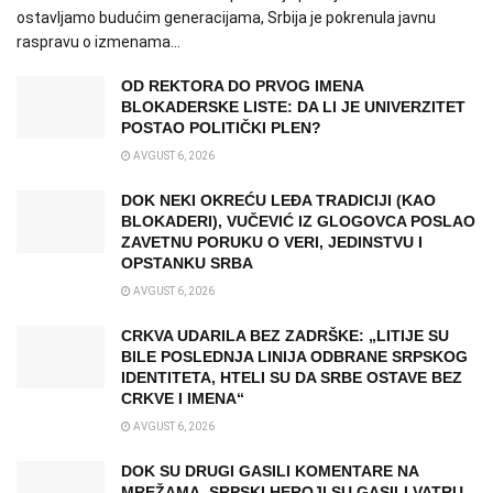
ostavljamo budućim generacijama, Srbija je pokrenula javnu
raspravu o izmenama...
OD REKTORA DO PRVOG IMENA
BLOKADERSKE LISTE: DA LI JE UNIVERZITET
POSTAO POLITIČKI PLEN?
AVGUST 6, 2026
DOK NEKI OKREĆU LEĐA TRADICIJI (KAO
BLOKADERI), VUČEVIĆ IZ GLOGOVCA POSLAO
ZAVETNU PORUKU O VERI, JEDINSTVU I
OPSTANKU SRBA
AVGUST 6, 2026
CRKVA UDARILA BEZ ZADRŠKE: „LITIJE SU
BILE POSLEDNJA LINIJA ODBRANE SRPSKOG
IDENTITETA, HTELI SU DA SRBE OSTAVE BEZ
CRKVE I IMENA“
AVGUST 6, 2026
DOK SU DRUGI GASILI KOMENTARE NA
MREŽAMA, SRPSKI HEROJI SU GASILI VATRU