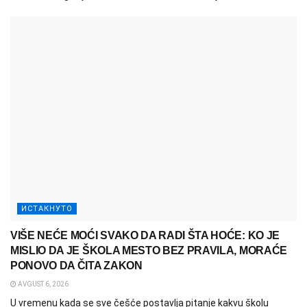
ИСТАКНУТО
VIŠE NEĆE MOĆI SVAKO DA RADI ŠTA HOĆE: KO JE
MISLIO DA JE ŠKOLA MESTO BEZ PRAVILA, MORAĆE
PONOVO DA ČITA ZAKON
AVGUST 6, 2026
U vremenu kada se sve češće postavlja pitanje kakvu školu