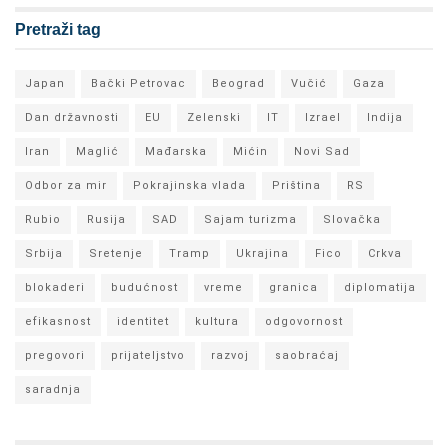
Pretraži tag
Japan
Bački Petrovac
Beograd
Vučić
Gaza
Dan državnosti
EU
Zelenski
IT
Izrael
Indija
Iran
Maglić
Mađarska
Mićin
Novi Sad
Odbor za mir
Pokrajinska vlada
Priština
RS
Rubio
Rusija
SAD
Sajam turizma
Slovačka
Srbija
Sretenje
Tramp
Ukrajina
Fico
Crkva
blokaderi
budućnost
vreme
granica
diplomatija
efikasnost
identitet
kultura
odgovornost
pregovori
prijateljstvo
razvoj
saobraćaj
saradnja