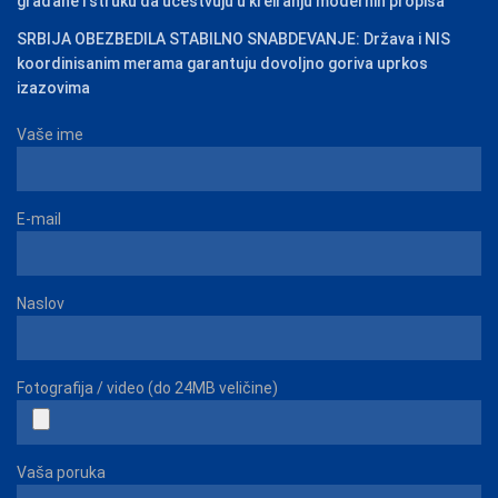
građane i struku da učestvuju u kreiranju modernih propisa
SRBIJA OBEZBEDILA STABILNO SNABDEVANJE: Država i NIS
koordinisanim merama garantuju dovoljno goriva uprkos
izazovima
Vaše ime
E-mail
Naslov
Fotografija / video (do 24MB veličine)
Vaša poruka