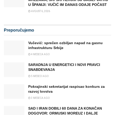
U ŠPANIJI: VUČIĆ IM DANAS ODAJE POČAST
AVGUST 6, 2026
Preporučujemo
Vučević: sprečen ozbiljan napad na gasnu
infrastrukturu Srbije
4 MESECA AGO
SARADNJA U ENERGETICI I NOVI PRAVCI
SNABDEVANJA
5 MESECI AGO
Pokrajinski sekretarijat raspisao konkurs za
razvoj lovstva
3 MESECA AGO
SAD I IRAN DOBILI 60 DANA ZA KONAČAN
DOGOVOR: ORMUSKI MOREUZ I DALJE