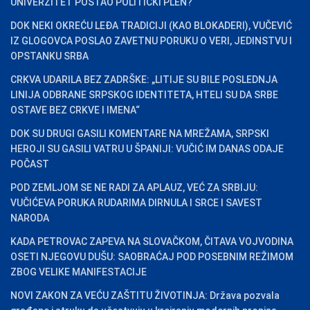
UNIVERZITET POSTAO POLITIČKI PLEN?
DOK NEKI OKREĆU LEĐA TRADICIJI (KAO BLOKADERI), VUČEVIĆ
IZ GLOGOVCA POSLAO ZAVETNU PORUKU O VERI, JEDINSTVU I
OPSTANKU SRBA
CRKVA UDARILA BEZ ZADRŠKE: „LITIJE SU BILE POSLEDNJA
LINIJA ODBRANE SRPSKOG IDENTITETA, HTELI SU DA SRBE
OSTAVE BEZ CRKVE I IMENA“
DOK SU DRUGI GASILI KOMENTARE NA MREŽAMA, SRPSKI
HEROJI SU GASILI VATRU U ŠPANIJI: VUČIĆ IM DANAS ODAJE
POČAST
POD ZEMLJOM SE NE RADI ZA APLAUZ, VEĆ ZA SRBIJU:
VUČIĆEVA PORUKA RUDARIMA DIRNULA I SRCE I SAVEST
NARODA
KADA PETROVAC ZAPEVA NA SLOVAČKOM, ČITAVA VOJVODINA
OSETI NJEGOVU DUŠU: SAOBRAĆAJ POD POSEBNIM REŽIMOM
ZBOG VELIKE MANIFESTACIJE
NOVI ZAKON ZA VEĆU ZAŠTITU ŽIVOTINJA: Država pozvala