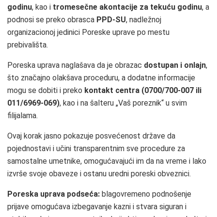
godinu
, kao i
tromesečne akontacije za tekuću godinu
, a
podnosi se preko obrasca
PPD-SU
, nadležnoj
organizacionoj jedinici Poreske uprave po mestu
prebivališta.
Poreska uprava naglašava da je obrazac
dostupan i onlajn
,
što značajno olakšava proceduru, a dodatne informacije
mogu se dobiti i preko
kontakt centra (0700/700-007 ili
011/6969-069)
, kao i na šalteru „Vaš poreznik“ u svim
filijalama.
Ovaj korak jasno pokazuje posvećenost države da
pojednostavi i učini transparentnim sve procedure za
samostalne umetnike, omogućavajući im da na vreme i lako
izvrše svoje obaveze i ostanu uredni poreski obveznici.
Poreska uprava podseća:
blagovremeno podnošenje
prijave omogućava izbegavanje kazni i stvara siguran i