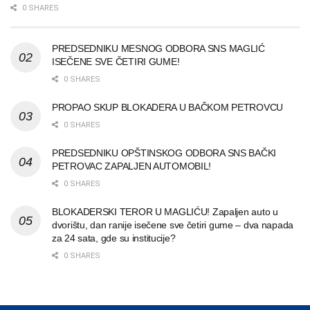
0 SHARES
PREDSEDNIKU MESNOG ODBORA SNS MAGLIĆ
ISEČENE SVE ČETIRI GUME!
0 SHARES
PROPAO SKUP BLOKADERA U BAČKOM PETROVCU
0 SHARES
PREDSEDNIKU OPŠTINSKOG ODBORA SNS BAČKI
PETROVAC ZAPALJEN AUTOMOBIL!
0 SHARES
BLOKADERSKI TEROR U MAGLIĆU! Zapaljen auto u
dvorištu, dan ranije isečene sve četiri gume – dva napada
za 24 sata, gde su institucije?
0 SHARES