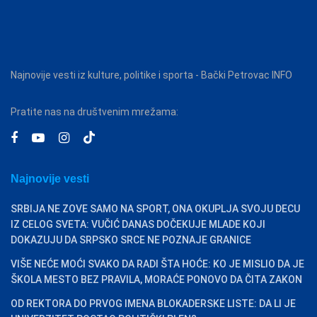
Najnovije vesti iz kulture, politike i sporta - Bački Petrovac INFO
Pratite nas na društvenim mrežama:
Najnovije vesti
SRBIJA NE ZOVE SAMO NA SPORT, ONA OKUPLJA SVOJU DECU
IZ CELOG SVETA: VUČIĆ DANAS DOČEKUJE MLADE KOJI
DOKAZUJU DA SRPSKO SRCE NE POZNAJE GRANICE
VIŠE NEĆE MOĆI SVAKO DA RADI ŠTA HOĆE: KO JE MISLIO DA JE
ŠKOLA MESTO BEZ PRAVILA, MORAĆE PONOVO DA ČITA ZAKON
OD REKTORA DO PRVOG IMENA BLOKADERSKE LISTE: DA LI JE