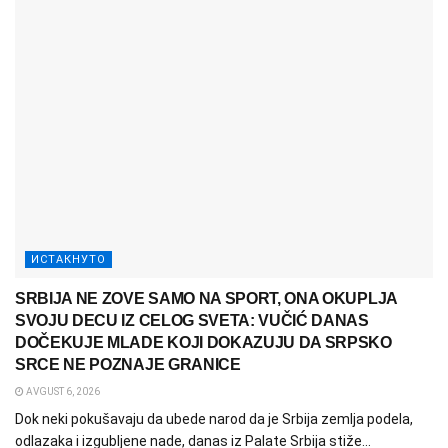
ИСТАКНУТО
SRBIJA NE ZOVE SAMO NA SPORT, ONA OKUPLJA
SVOJU DECU IZ CELOG SVETA: VUČIĆ DANAS
DOČEKUJE MLADE KOJI DOKAZUJU DA SRPSKO
SRCE NE POZNAJE GRANICE
AVGUST 6, 2026
Dok neki pokušavaju da ubede narod da je Srbija zemlja podela,
odlazaka i izgubljene nade, danas iz Palate Srbija stiže...