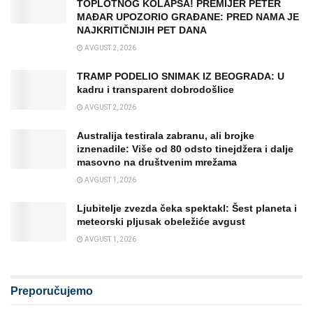
TOPLOTNOG KOLAPSA! PREMIJER PETER
MAĐAR UPOZORIO GRAĐANE: PRED NAMA JE
NAJKRITIČNIJIH PET DANA
AVGUST 2, 2026
TRAMP PODELIO SNIMAK IZ BEOGRADA: U
kadru i transparent dobrodošlice
AVGUST 2, 2026
Australija testirala zabranu, ali brojke
iznenadile: Više od 80 odsto tinejdžera i dalje
masovno na društvenim mrežama
AVGUST 1, 2026
Ljubitelje zvezda čeka spektakl: Šest planeta i
meteorski pljusak obeležiće avgust
AVGUST 1, 2026
Preporučujemo