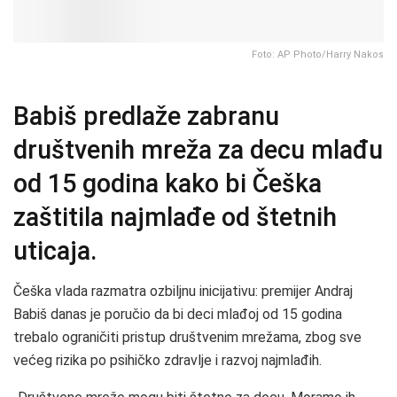
Foto: AP Photo/Harry Nakos
Babiš predlaže zabranu
društvenih mreža za decu mlađu
od 15 godina kako bi Češka
zaštitila najmlađe od štetnih
uticaja.
Češka vlada razmatra ozbiljnu inicijativu: premijer Andraj
Babiš danas je poručio da bi deci mlađoj od 15 godina
trebalo ograničiti pristup društvenim mrežama, zbog sve
većeg rizika po psihičko zdravlje i razvoj najmlađih.