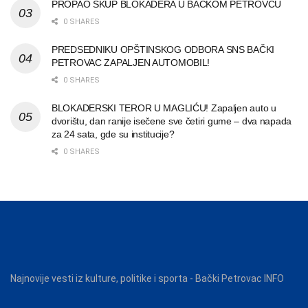
PROPAO SKUP BLOKADERA U BAČKOM PETROVCU
0 SHARES
PREDSEDNIKU OPŠTINSKOG ODBORA SNS BAČKI
PETROVAC ZAPALJEN AUTOMOBIL!
0 SHARES
BLOKADERSKI TEROR U MAGLIĆU! Zapaljen auto u
dvorištu, dan ranije isečene sve četiri gume – dva napada
za 24 sata, gde su institucije?
0 SHARES
Najnovije vesti iz kulture, politike i sporta - Bački Petrovac INFO