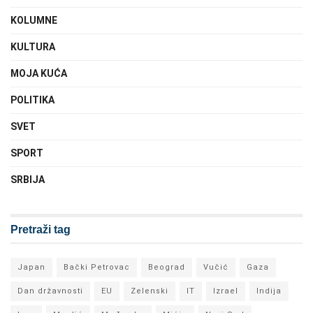
KOLUMNE
KULTURA
MOJA KUĆA
POLITIKA
SVET
SPORT
SRBIJA
Pretraži tag
Japan
Bački Petrovac
Beograd
Vučić
Gaza
Dan državnosti
EU
Zelenski
IT
Izrael
Indija