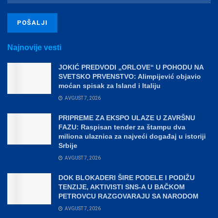
Najnovije vesti
JOKIĆ PREDVODI „ORLOVE“ U POHODU NA
SVETSKO PRVENSTVO: Alimpijević objavio
moćan spisak za Island i Italiju
AVGUST 7, 2026
PRIPREME ZA EKSPO ULAZE U ZAVRŠNU
FAZU: Raspisan tender za štampu dva
miliona ulaznica za najveći događaj u istoriji
Srbije
AVGUST 7, 2026
DOK BLOKADERI ŠIRE PODELE I PODIŽU
TENZIJE, AKTIVISTI SNS-A U BAČKOM
PETROVCU RAZGOVARAJU SA NARODOM
AVGUST 7, 2026