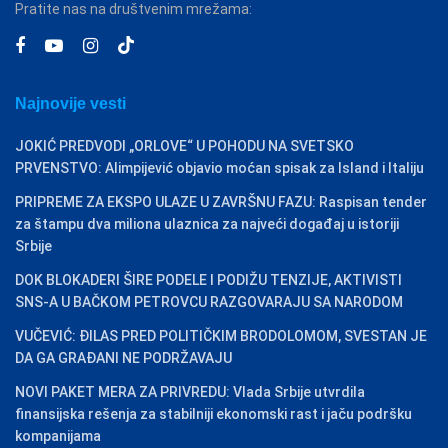
Pratite nas na društvenim mrežama:
Najnovije vesti
JOKIĆ PREDVODI „ORLOVE“ U POHODU NA SVETSKO
PRVENSTVO: Alimpijević objavio moćan spisak za Island i Italiju
PRIPREME ZA EKSPO ULAZE U ZAVRŠNU FAZU: Raspisan tender
za štampu dva miliona ulaznica za najveći događaj u istoriji
Srbije
DOK BLOKADERI ŠIRE PODELE I PODIŽU TENZIJE, AKTIVISTI
SNS-A U BAČKOM PETROVCU RAZGOVARAJU SA NARODOM
VUČEVIĆ: ĐILAS PRED POLITIČKIM BRODOLOMOM, SVESTAN JE
DA GA GRAĐANI NE PODRŽAVAJU
NOVI PAKET MERA ZA PRIVREDU: Vlada Srbije utvrdila
finansijska rešenja za stabilniji ekonomski rast i jaču podršku
kompanijama