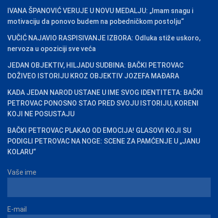
IVANA ŠPANOVIĆ VERUJE U NOVU MEDALJU: „Imam snagu i
motivaciju da ponovo budem na pobedničkom postolju“
VUČIĆ NAJAVIO RASPISIVANJE IZBORA: Odluka stiže uskoro,
nervoza u opoziciji sve veća
JEDAN OBJEKTIV, HILJADU SUDBINA: BAČKI PETROVAC
DOŽIVEO ISTORIJU KROZ OBJEKTIV JOZEFA MAĐARA
KADA JEDAN NAROD USTANE U IME SVOG IDENTITETA: BAČKI
PETROVAC PONOSNO STAO PRED SVOJU ISTORIJU, KORENI
KOJI NE POSUSTAJU
BAČKI PETROVAC PLAKAO OD EMOCIJA! GLASOVI KOJI SU
PODIGLI PETROVAC NA NOGE: SCENE ZA PAMĆENJE U „JANU
KOLARU“
Vaše ime
E-mail