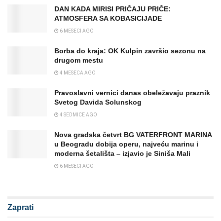
DAN KADA MIRISI PRIČAJU PRIČE:
ATMOSFERA SA KOBASICIJADE
6 MESECI AGO
Borba do kraja: OK Kulpin završio sezonu na
drugom mestu
4 MESECA AGO
Pravoslavni vernici danas obeležavaju praznik
Svetog Davida Solunskog
4 SEDMICE AGO
Nova gradska četvrt BG VATERFRONT MARINA
u Beogradu dobija operu, najveću marinu i
moderna šetališta – izjavio je Siniša Mali
6 MESECI AGO
Zaprati