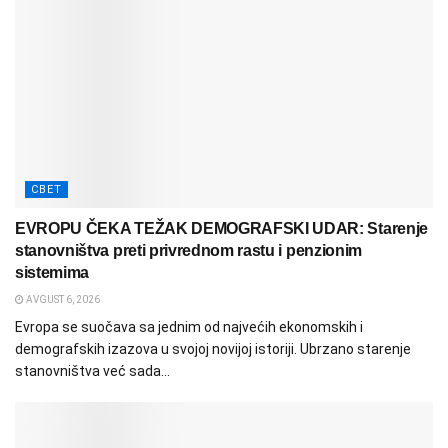
СВЕТ
EVROPU ČEKA TEŽAK DEMOGRAFSKI UDAR: Starenje
stanovništva preti privrednom rastu i penzionim
sistemima
AVGUST 6, 2026
Evropa se suočava sa jednim od najvećih ekonomskih i
demografskih izazova u svojoj novijoj istoriji. Ubrzano starenje
stanovništva već sada...