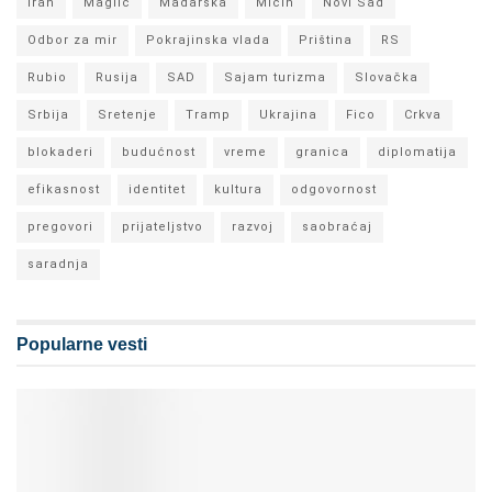
Iran
Maglić
Mađarska
Mićin
Novi Sad
Odbor za mir
Pokrajinska vlada
Priština
RS
Rubio
Rusija
SAD
Sajam turizma
Slovačka
Srbija
Sretenje
Tramp
Ukrajina
Fico
Crkva
blokaderi
budućnost
vreme
granica
diplomatija
efikasnost
identitet
kultura
odgovornost
pregovori
prijateljstvo
razvoj
saobraćaj
saradnja
Popularne vesti