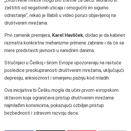
„Društvene mreže mogu biti štetne za decu. Moramo ih
zaštititi od negativnih uticaja i omogućiti im sigurno
odrastanje“, rekao je Babiš u video poruci objavljenoj na
društvenim mrežama.
Prvi zamenik premijera,
Karel Havliček
, dodao je da kabinet
razmatra konkretne mehanizme primene zabrane i da će se
mere predstaviti javnosti u narednim danima.
Stručnjaci u Češkoj i širom Evrope upozoravaju na rastuće
posledice preokupiranosti društvenim mrežama, uključujući
depresiju, anksioznost i smanjenu pažnju kod mladih.
Ova inicijativa bi Češku mogla da učini prvom evropskom
državom koja ograničava pristup društvenim mrežama
najmlađim korisnicima, pokazujući ozbiljan pristup
bezbednosti i zdravom razvoju dece.