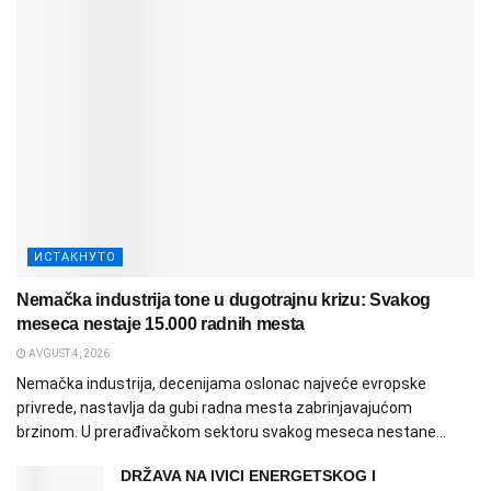
ИСТАКНУТО
Nemačka industrija tone u dugotrajnu krizu: Svakog
meseca nestaje 15.000 radnih mesta
AVGUST 4, 2026
Nemačka industrija, decenijama oslonac najveće evropske
privrede, nastavlja da gubi radna mesta zabrinjavajućom
brzinom. U prerađivačkom sektoru svakog meseca nestane...
DRŽAVA NA IVICI ENERGETSKOG I