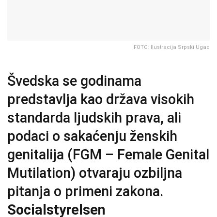
FOTO: Ilustracija Srpski Ugao
Švedska se godinama
predstavlja kao država visokih
standarda ljudskih prava, ali
podaci o sakaćenju ženskih
genitalija (FGM – Female Genital
Mutilation) otvaraju ozbiljna
pitanja o primeni zakona.
Socialstyrelsen