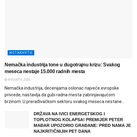
ИСТАКНУТО
Nemačka industrija tone u dugotrajnu krizu: Svakog
meseca nestaje 15.000 radnih mesta
AVGUST 4, 2026
Nemačka industrija, decenijama oslonac najveće evropske
privrede, nastavlja da gubi radna mesta zabrinjavajućom
brzinom. U prerađivačkom sektoru svakog meseca nestane...
DRŽAVA NA IVICI ENERGETSKOG I
TOPLOTNOG KOLAPSA! PREMIJER PETER
MAĐAR UPOZORIO GRAĐANE: PRED NAMA JE
NAJKRITIČNIJIH PET DANA