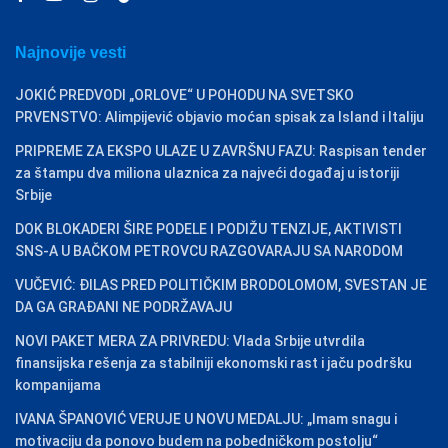
Najnovije vesti
JOKIĆ PREDVODI „ORLOVE“ U POHODU NA SVETSKO
PRVENSTVO: Alimpijević objavio moćan spisak za Island i Italiju
PRIPREME ZA EKSPO ULAZE U ZAVRŠNU FAZU: Raspisan tender
za štampu dva miliona ulaznica za najveći događaj u istoriji
Srbije
DOK BLOKADERI ŠIRE PODELE I PODIŽU TENZIJE, AKTIVISTI
SNS-A U BAČKOM PETROVCU RAZGOVARAJU SA NARODOM
VUČEVIĆ: ĐILAS PRED POLITIČKIM BRODOLOMOM, SVESTAN JE
DA GA GRAĐANI NE PODRŽAVAJU
NOVI PAKET MERA ZA PRIVREDU: Vlada Srbije utvrdila
finansijska rešenja za stabilniji ekonomski rast i jaču podršku
kompanijama
IVANA ŠPANOVIĆ VERUJE U NOVU MEDALJU: „Imam snagu i
motivaciju da ponovo budem na pobedničkom postolju“