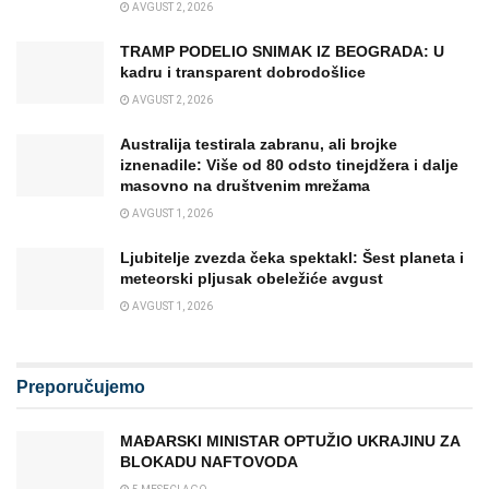
AVGUST 2, 2026
TRAMP PODELIO SNIMAK IZ BEOGRADA: U
kadru i transparent dobrodošlice
AVGUST 2, 2026
Australija testirala zabranu, ali brojke
iznenadile: Više od 80 odsto tinejdžera i dalje
masovno na društvenim mrežama
AVGUST 1, 2026
Ljubitelje zvezda čeka spektakl: Šest planeta i
meteorski pljusak obeležiće avgust
AVGUST 1, 2026
Preporučujemo
MAĐARSKI MINISTAR OPTUŽIO UKRAJINU ZA
BLOKADU NAFTOVODA