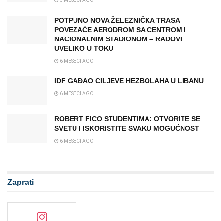
5 MESECI AGO
POTPUNO NOVA ŽELEZNIČKA TRASA
POVEZAĆE AERODROM SA CENTROM I
NACIONALNIM STADIONOM – RADOVI
UVELIKO U TOKU
6 MESECI AGO
IDF GAĐAO CILJEVE HEZBOLAHA U LIBANU
6 MESECI AGO
ROBERT FICO STUDENTIMA: OTVORITE SE
SVETU I ISKORISTITE SVAKU MOGUĆNOST
6 MESECI AGO
Zaprati