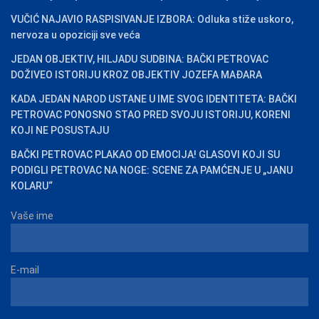
VUČIĆ NAJAVIO RASPISIVANJE IZBORA: Odluka stiže uskoro,
nervoza u opoziciji sve veća
JEDAN OBJEKTIV, HILJADU SUDBINA: BAČKI PETROVAC
DOŽIVEO ISTORIJU KROZ OBJEKTIV JOZEFA MAĐARA
KADA JEDAN NAROD USTANE U IME SVOG IDENTITETA: BAČKI
PETROVAC PONOSNO STAO PRED SVOJU ISTORIJU, KORENI
KOJI NE POSUSTAJU
BAČKI PETROVAC PLAKAO OD EMOCIJA! GLASOVI KOJI SU
PODIGLI PETROVAC NA NOGE: SCENE ZA PAMĆENJE U „JANU
KOLARU“
Vaše ime
E-mail