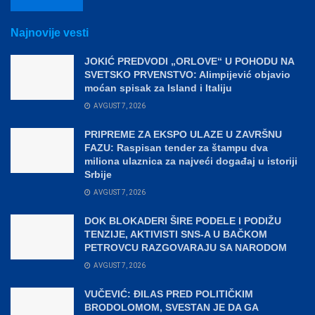
Najnovije vesti
JOKIĆ PREDVODI „ORLOVE“ U POHODU NA
SVETSKO PRVENSTVO: Alimpijević objavio
moćan spisak za Island i Italiju
AVGUST 7, 2026
PRIPREME ZA EKSPO ULAZE U ZAVRŠNU
FAZU: Raspisan tender za štampu dva
miliona ulaznica za najveći događaj u istoriji
Srbije
AVGUST 7, 2026
DOK BLOKADERI ŠIRE PODELE I PODIŽU
TENZIJE, AKTIVISTI SNS-A U BAČKOM
PETROVCU RAZGOVARAJU SA NARODOM
AVGUST 7, 2026
VUČEVIĆ: ĐILAS PRED POLITIČKIM
BRODOLOMOM, SVESTAN JE DA GA