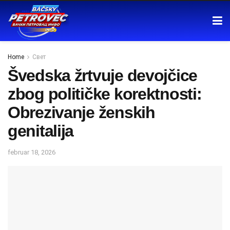
Home
Свет
Švedska žrtvuje devojčice
zbog političke korektnosti:
Obrezivanje ženskih
genitalija
februar 18, 2026