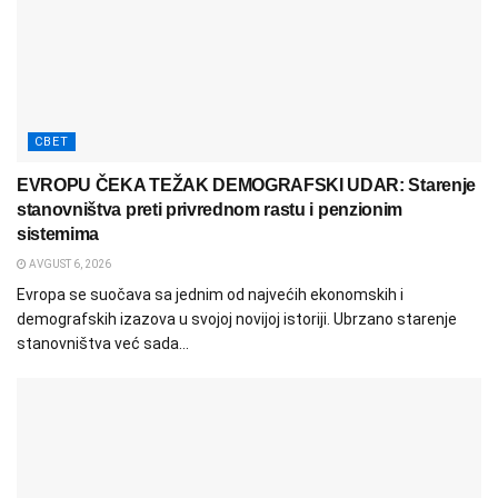
СВЕТ
EVROPU ČEKA TEŽAK DEMOGRAFSKI UDAR: Starenje
stanovništva preti privrednom rastu i penzionim
sistemima
AVGUST 6, 2026
Evropa se suočava sa jednim od najvećih ekonomskih i
demografskih izazova u svojoj novijoj istoriji. Ubrzano starenje
stanovništva već sada...