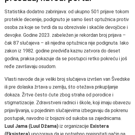
Statistika dodatno zabrinjava: od ukupno 501 prijave tokom
protekle decenije, podignuto je samo šest optužnica protiv
osoba za koje se tvrdi da su obrezivale i skaćile devojčice i
devojke. Godine 2023. zabeležen je rekordan broj prijava –
čak 87 slučajeva – ali nijedna optužnica nije podignuta. Iako
zakon iz 1982. godine predviđa kaznu zatvora do deset
godina, praksa pokazuje da se postupci retko pokreću i još
ređe završavaju osudom.
Vlasti navode da je veliki broj slučajeva izvršen van Švedske
ili pre dolaska žrtava u zemlju, što otežava prikupljanje
dokaza. Žrtve često ćute zbog straha od porodice i
stigmatizacije. Zdravstveni radnici i škole, koji imaju obavezu
prijavljivanja, u pojedinim slučajevima izbegavaju da pokrenu
postupak, navodno iz bojazni od sukoba sa zajednicama.
Luul Jama (Luul Džama)
iz organizacije
Existera
(Eksistera)
upozorava da je potrebno preispitati način na