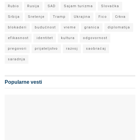
Rubio
Rusija
SAD
Sajam turizma
Slovačka
Srbija
Sretenje
Tramp
Ukrajina
Fico
Crkva
blokaderi
budućnost
vreme
granica
diplomatija
efikasnost
identitet
kultura
odgovornost
pregovori
prijateljstvo
razvoj
saobraćaj
saradnja
Popularne vesti