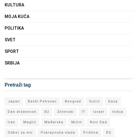
KULTURA
MOJA KUĆA
POLITIKA
SVET
SPORT
SRBIJA
Pretraži tag
Japan
Bački Petrovac
Beograd
Vučić
Gaza
Dan državnosti
EU
Zelenski
IT
Izrael
Indija
Iran
Maglić
Mađarska
Mićin
Novi Sad
Odbor za mir
Pokrajinska vlada
Priština
RS