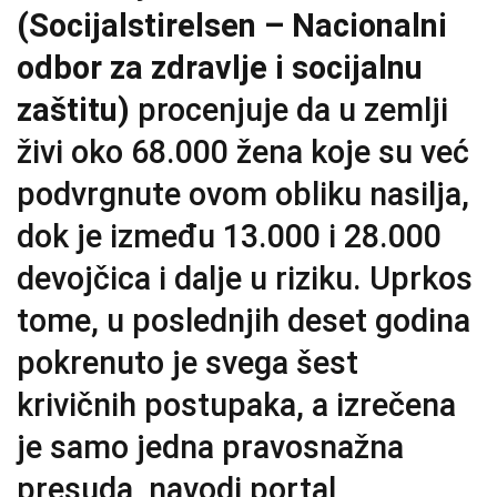
(Socijalstirelsen – Nacionalni
odbor za zdravlje i socijalnu
zaštitu)
procenjuje da u zemlji
živi oko 68.000 žena koje su već
podvrgnute ovom obliku nasilja,
dok je između 13.000 i 28.000
devojčica i dalje u riziku. Uprkos
tome, u poslednjih deset godina
pokrenuto je svega šest
krivičnih postupaka, a izrečena
je samo jedna pravosnažna
presuda, navodi portal