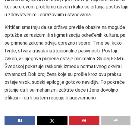
koji se o ovom problemu govori i kako se pitanja postavljaju
u zdravstvenim i obrazovnim ustanovama.
Kritičari smatraju da se država previše obazire na moguće
optužbe za rasizam ili stigmatizaciju određenih kultura, pa
se primena zakona odvija oprezno i sporo. Time se, kako
tvrde, stvara utisak institucionalne pasivnosti. Postoji
zakon, ali njegova primena ostaje minimalna. Slučaj FGM u
Švedskoj pokazuje raskorak između normativnog okvira i
stvarnosti. Dok broj žena koje su prošle kroz ovu praksu
ostaje visok, sudski epilog je gotovo nevidljiv. To pokreće
pitanje da li su mehanizmi zaštite dece i žena dovoljno
efikasni i da li sistem reaguje blagovremeno.