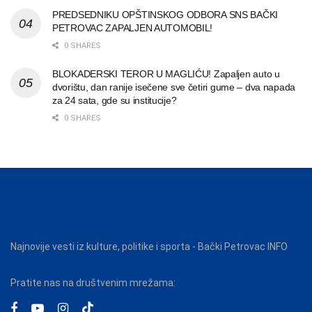
PREDSEDNIKU OPŠTINSKOG ODBORA SNS BAČKI
PETROVAC ZAPALJEN AUTOMOBIL!
0 SHARES
BLOKADERSKI TEROR U MAGLIĆU! Zapaljen auto u
dvorištu, dan ranije isečene sve četiri gume – dva napada
za 24 sata, gde su institucije?
0 SHARES
Najnovije vesti iz kulture, politike i sporta - Bački Petrovac INFO
Pratite nas na društvenim mrežama: