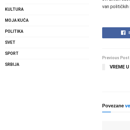
van političkih
KULTURA
MOJA KUĆA
POLITIKA
SVET
SPORT
Previous Post
SRBIJA
VREME U 
Povezane
ve