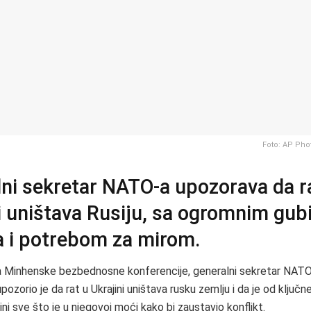
Foto: AP Pho
ni sekretar NATO-a upozorava da r
i uništava Rusiju, sa ogromnim gub
a i potrebom za mirom.
 Minhenske bezbednosne konferencije, generalni sekretar NAT
ozorio je da rat u Ukrajini uništava rusku zemlju i da je od ključn
ini sve što je u njegovoj moći kako bi zaustavio konflikt.