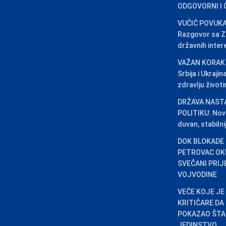
ODGOVORNI I
VUČIĆ POVUKA
Razgovor sa Ze
državnih inter
VAŽAN KORAK
Srbija i Ukraji
zdravlju život
DRŽAVA NAST
POLITIKU: Novi 
duvan, stabilni
DOK BLOKADE 
PETROVAC OKU
SVEČANI PRIJ
VOJVODINE
VEČE KOJE JE
KRITIČARE DA
POKAZAO ŠTA 
JEDINSTVO