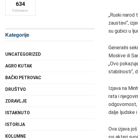
634
Followers
„Ruski narod t
zaustavi“, iz
su gubici u lj
Kategorije
Generalni sek
UNCATEGORIZED
Moskve ili Sa
„Ovo pokazuje
AGRO KUTAK
stabilnosti“, 
BAČKI PETROVAC
Izjava na Min
DRUŠTVO
rata i njegov
ZDRAVLJE
odgovornost, s
dalje ljudske 
ISTAKNUTO
ISTORIJA
Ova izjava još
KOLUMNE
svi akteri su