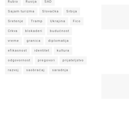
Rubio
Rusija
SAD
Sajam turizma
Slovačka
Srbija
Sretenje
Tramp
Ukrajina
Fico
Crkva
blokaderi
budućnost
vreme
granica
diplomatija
efikasnost
identitet
kultura
odgovornost
pregovori
prijateljstvo
razvoj
saobraćaj
saradnja