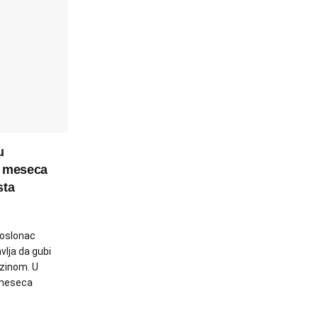
u
g meseca
sta
 oslonac
vlja da gubi
zinom. U
 meseca