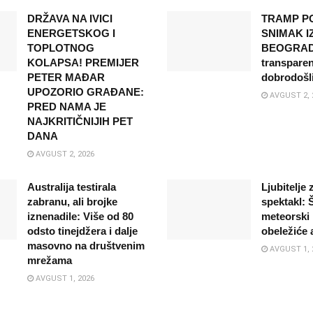
DRŽAVA NA IVICI
TRAMP P
ENERGETSKOG I
SNIMAK I
TOPLOTNOG
BEOGRADA
KOLAPSA! PREMIJER
transparen
PETER MAĐAR
dobrodošl
UPOZORIO GRAĐANE:
AVGUST 2, 
PRED NAMA JE
NAJKRITIČNIJIH PET
DANA
AVGUST 2, 2026
Australija testirala
Ljubitelje
zabranu, ali brojke
spektakl: Š
iznenadile: Više od 80
meteorski 
odsto tinejdžera i dalje
obeležiće 
masovno na društvenim
AVGUST 1, 
mrežama
AVGUST 1, 2026