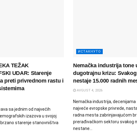
ИСТАКНУТО
EKA TEŽAK
Nemačka industrija tone 
KI UDAR: Starenje
dugotrajnu krizu: Svako
a preti privrednom rastu i
nestaje 15.000 radnih me
sistemima
AVGUST 4, 2026
Nemačka industrija, decenijama
najveće evropske privrede, nasta
ava sa jednim od najvećih
radna mesta zabrinjavajućom br
emografskih izazova u svojoj
prerađivačkom sektoru svakog
i. Ubrzano starenje stanovništva
nestane...