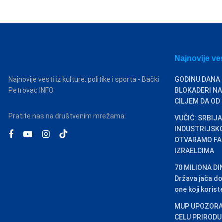
Najnovije ve
Najnovije vesti iz kulture, politike i sporta - Bački
GODINU DANA
Petrovac INFO
BLOKADERI NA
CILJEM DA OD
Pratite nas na društvenim mrežama:
VUČIĆ: SRBIJA
INDUSTRIJSK
OTVARAMO FA
IZRAELCIMA
70 MILIONA D
Država jača d
one koji kori
MUP UPOZORA
CELU PRIRODU