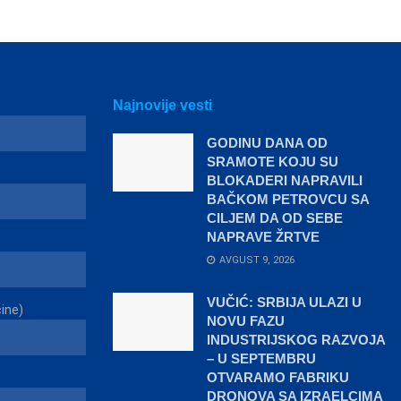
Najnovije vesti
GODINU DANA OD
SRAMOTE KOJU SU
BLOKADERI NAPRAVILI
BAČKOM PETROVCU SA
CILJEM DA OD SEBE
NAPRAVE ŽRTVE
AVGUST 9, 2026
VUČIĆ: SRBIJA ULAZI U
čine)
NOVU FAZU
INDUSTRIJSKOG RAZVOJA
– U SEPTEMBRU
OTVARAMO FABRIKU
DRONOVA SA IZRAELCIMA