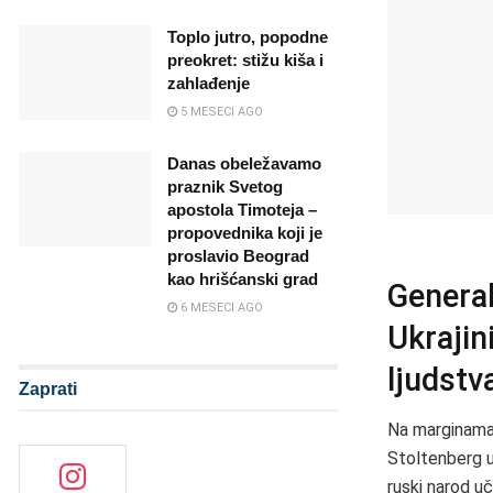
Toplo jutro, popodne
preokret: stižu kiša i
zahlađenje
5 MESECI AGO
Danas obeležavamo
praznik Svetog
apostola Timoteja –
propovednika koji je
proslavio Beograd
kao hrišćanski grad
General
6 MESECI AGO
Ukrajin
ljudstv
Zaprati
Na marginama
Stoltenberg up
ruski narod uč