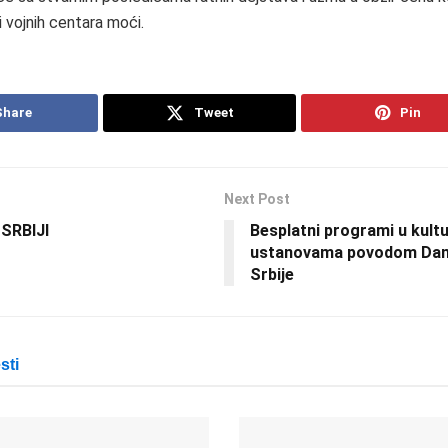
 i vojnih centara moći.
Share
Tweet
Pin
Next Post
SRBIJI
Besplatni programi u kult
ustanovama povodom Dan
Srbije
sti