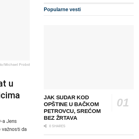
Popularne vesti
to/Michael Probst
at u
icima
JAK SUDAR KOD
OPŠTINE U BAČKOM
PETROVCU, SREĆOM
BEZ ŽRTAVA
O-a Jens
0 SHARES
e važnosti da