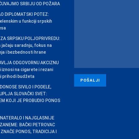
 ČUVAJMO SRBIJU OD POŽARA
O DIPLOMATSKI POTEZ:
lenskim u funkciji srpskih
esa
 ZA SRPSKU POLJOPRIVREDU:
na jačaju saradnju, fokus na
inja i bezbednosti hrane
AVLJA ODGOVORNU AKCIZNU
iznosi na cigarete i rezani
ji prihodi budžeta
DONOSE SIVILO I PODELE,
PLJA SLOVAČKI SVET:
EM KOJI JE PROBUDIO PONOS
 NATERALO I NAJGLASNIJE
 ZANEME: BAČKI PETROVAC
ZNAČE PONOS, TRADICIJA I