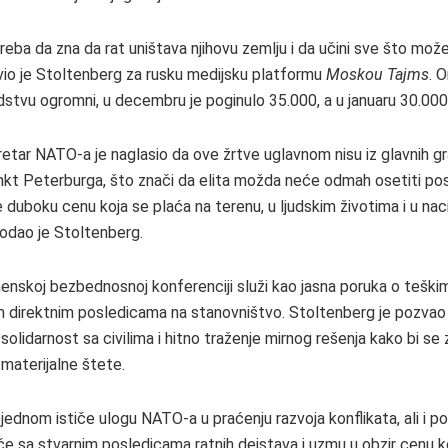
reba da zna da rat uništava njihovu zemlju i da učini sve što mož
javio je Stoltenberg za rusku medijsku platformu
Moskou Tajms
. 
udstvu ogromni, u decembru je poginulo 35.000, a u januaru 30.000 
retar NATO-a je naglasio da ove žrtve uglavnom nisu iz glavnih 
nkt Peterburga, što znači da elita možda neće odmah osetiti pos
 duboku cenu koja se plaća na terenu, u ljudskim životima i u nac
dodao je Stoltenberg.
henskoj bezbednosnoj konferenciji služi kao jasna poruka o teški
im direktnim posledicama na stanovništvo. Stoltenberg je pozvao
olidarnost sa civilima i hitno traženje mirnog rešenja kako bi se 
i materijalne štete.
 jednom ističe ulogu NATO-a u praćenju razvoja konflikata, ali i p
oče sa stvarnim posledicama ratnih dejstava i uzmu u obzir cenu k