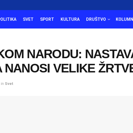
POLITIKA
SVET
SPORT
KULTURA
DRUŠTVO
KOLUMN
KOM NARODU: NASTAV
 NANOSI VELIKE ŽRTV
in
Svet