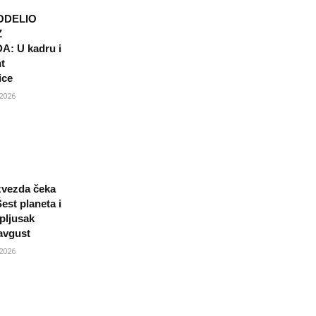
ODELIO
Z
: U kadru i
t
ice
2026
 zvezda čeka
est planeta i
pljusak
avgust
2026