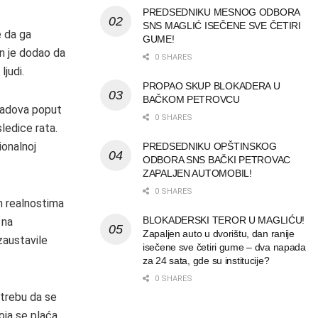
PREDSEDNIKU MESNOG ODBORA
SNS MAGLIĆ ISEČENE SVE ČETIRI
e da ga
GUME!
On je dodao da
0 SHARES
ljudi.
PROPAO SKUP BLOKADERA U
BAČKOM PETROVCU
gradova poput
0 SHARES
ledice rata.
ionalnoj
PREDSEDNIKU OPŠTINSKOG
ODBORA SNS BAČKI PETROVAC
ZAPALJEN AUTOMOBIL!
0 SHARES
m realnostima
BLOKADERSKI TEROR U MAGLIĆU!
 na
Zapaljen auto u dvorištu, dan ranije
zaustavile
isečene sve četiri gume – dva napada
za 24 sata, gde su institucije?
0 SHARES
otrebu da se
oja se plaća