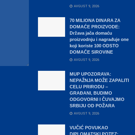
AVGUST 9, 2026
70 MILIONA DINARA ZA
DOMAĆE PROIZVODE:
Država jača domaću
proizvodnju i nagrađuje one
koji koriste 100 ODSTO
DOMAĆE SIROVINE
AVGUST 9, 2026
MUP UPOZORAVA:
NEPAŽNJA MOŽE ZAPALITI
CELU PRIRODU –
GRAĐANI, BUDIMO
ODGOVORNI I ČUVAJMO
SRBIJU OD POŽARA
AVGUST 9, 2026
VUČIĆ POVUKAO
DIPLOMATSKI POTEZ: