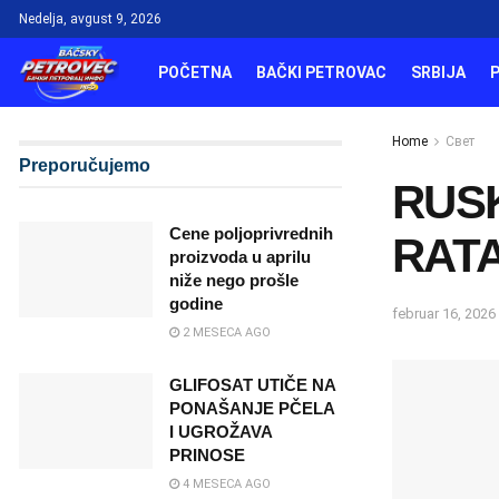
Nedelja, avgust 9, 2026
POČETNA
BAČKI PETROVAC
SRBIJA
Home
Свет
Preporučujemo
RUS
Cene poljoprivrednih
RATA
proizvoda u aprilu
niže nego prošle
godine
februar 16, 2026
2 MESECA AGO
GLIFOSAT UTIČE NA
PONAŠANJE PČELA
I UGROŽAVA
PRINOSE
4 MESECA AGO