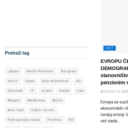
СВЕТ
Pretraži tag
EVROPU Č
DEMOGRAFS
Japan
Bački Petrovac
Beograd
stanovništv
Vučić
Gaza
Dan državnosti
EU
penzionim 
Zelenski
IT
Izrael
Indija
Iran
AVGUST 6, 2026
Maglić
Mađarska
Mićin
Evropa se suoč
ekonomskih i d
Novi Sad
Odbor za mir
novijoj istorij
Pokrajinska vlada
Priština
RS
već sada...