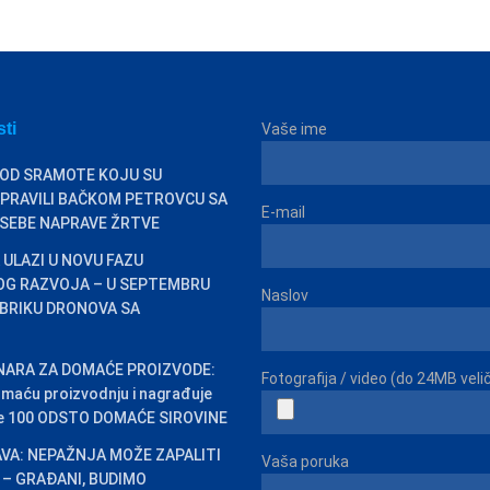
sti
Vaše ime
 OD SRAMOTE KOJU SU
PRAVILI BAČKOM PETROVCU SA
E-mail
 SEBE NAPRAVE ŽRTVE
 ULAZI U NOVU FAZU
OG RAZVOJA – U SEPTEMBRU
Naslov
BRIKU DRONOVA SA
INARA ZA DOMAĆE PROIZVODE:
Fotografija / video (do 24MB veli
omaću proizvodnju i nagrađuje
ste 100 ODSTO DOMAĆE SIROVINE
VA: NEPAŽNJA MOŽE ZAPALITI
Vaša poruka
 – GRAĐANI, BUDIMO