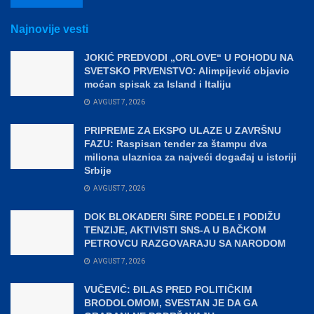
Najnovije vesti
JOKIĆ PREDVODI „ORLOVE“ U POHODU NA
SVETSKO PRVENSTVO: Alimpijević objavio
moćan spisak za Island i Italiju
AVGUST 7, 2026
PRIPREME ZA EKSPO ULAZE U ZAVRŠNU
FAZU: Raspisan tender za štampu dva
miliona ulaznica za najveći događaj u istoriji
Srbije
AVGUST 7, 2026
DOK BLOKADERI ŠIRE PODELE I PODIŽU
TENZIJE, AKTIVISTI SNS-A U BAČKOM
PETROVCU RAZGOVARAJU SA NARODOM
AVGUST 7, 2026
VUČEVIĆ: ĐILAS PRED POLITIČKIM
BRODOLOMOM, SVESTAN JE DA GA