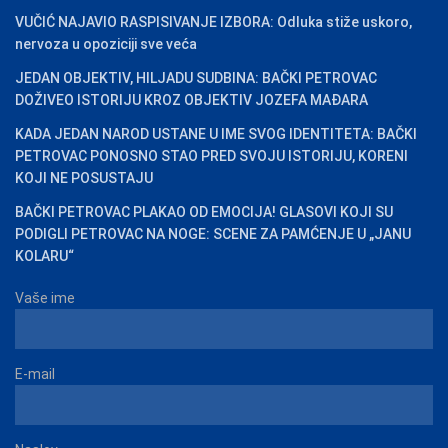
VUČIĆ NAJAVIO RASPISIVANJE IZBORA: Odluka stiže uskoro,
nervoza u opoziciji sve veća
JEDAN OBJEKTIV, HILJADU SUDBINA: BAČKI PETROVAC
DOŽIVEO ISTORIJU KROZ OBJEKTIV JOZEFA MAĐARA
KADA JEDAN NAROD USTANE U IME SVOG IDENTITETA: BAČKI
PETROVAC PONOSNO STAO PRED SVOJU ISTORIJU, KORENI
KOJI NE POSUSTAJU
BAČKI PETROVAC PLAKAO OD EMOCIJA! GLASOVI KOJI SU
PODIGLI PETROVAC NA NOGE: SCENE ZA PAMĆENJE U „JANU
KOLARU“
Vaše ime
E-mail