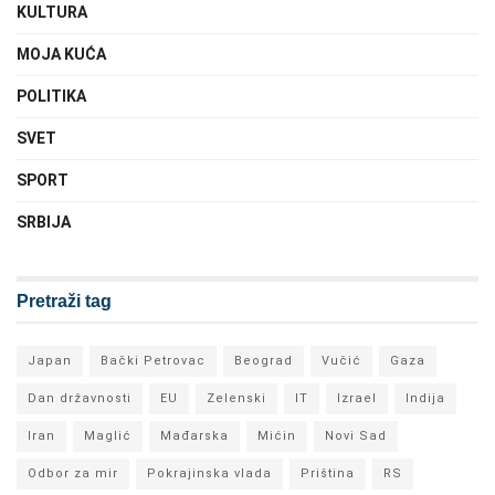
KULTURA
MOJA KUĆA
POLITIKA
SVET
SPORT
SRBIJA
Pretraži tag
Japan
Bački Petrovac
Beograd
Vučić
Gaza
Dan državnosti
EU
Zelenski
IT
Izrael
Indija
Iran
Maglić
Mađarska
Mićin
Novi Sad
Odbor za mir
Pokrajinska vlada
Priština
RS