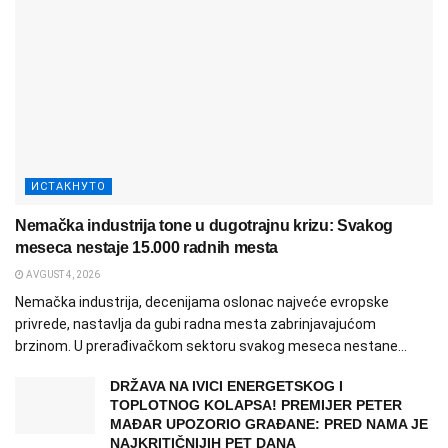
ИСТАКНУТО
Nemačka industrija tone u dugotrajnu krizu: Svakog
meseca nestaje 15.000 radnih mesta
AVGUST 4, 2026
Nemačka industrija, decenijama oslonac najveće evropske
privrede, nastavlja da gubi radna mesta zabrinjavajućom
brzinom. U prerađivačkom sektoru svakog meseca nestane...
DRŽAVA NA IVICI ENERGETSKOG I
TOPLOTNOG KOLAPSA! PREMIJER PETER
MAĐAR UPOZORIO GRAĐANE: PRED NAMA JE
NAJKRITIČNIJIH PET DANA