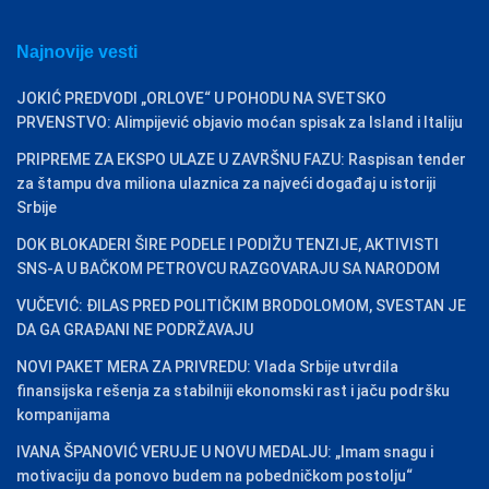
Najnovije vesti
JOKIĆ PREDVODI „ORLOVE“ U POHODU NA SVETSKO
PRVENSTVO: Alimpijević objavio moćan spisak za Island i Italiju
PRIPREME ZA EKSPO ULAZE U ZAVRŠNU FAZU: Raspisan tender
za štampu dva miliona ulaznica za najveći događaj u istoriji
Srbije
DOK BLOKADERI ŠIRE PODELE I PODIŽU TENZIJE, AKTIVISTI
SNS-A U BAČKOM PETROVCU RAZGOVARAJU SA NARODOM
VUČEVIĆ: ĐILAS PRED POLITIČKIM BRODOLOMOM, SVESTAN JE
DA GA GRAĐANI NE PODRŽAVAJU
NOVI PAKET MERA ZA PRIVREDU: Vlada Srbije utvrdila
finansijska rešenja za stabilniji ekonomski rast i jaču podršku
kompanijama
IVANA ŠPANOVIĆ VERUJE U NOVU MEDALJU: „Imam snagu i
motivaciju da ponovo budem na pobedničkom postolju“