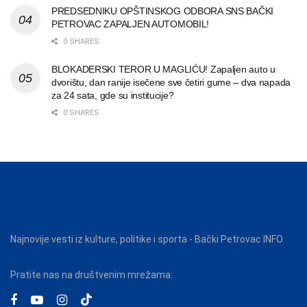
PREDSEDNIKU OPŠTINSKOG ODBORA SNS BAČKI
PETROVAC ZAPALJEN AUTOMOBIL!
0 SHARES
BLOKADERSKI TEROR U MAGLIĆU! Zapaljen auto u
dvorištu, dan ranije isečene sve četiri gume – dva napada
za 24 sata, gde su institucije?
0 SHARES
Najnovije vesti iz kulture, politike i sporta - Bački Petrovac INFO
Pratite nas na društvenim mrežama: