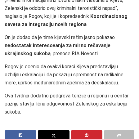
„Prema informacijama iz izvora bliskih vlastima u Kijevu,
Zelenski je odobrio ovaj kriminalni teroristički napad“,
naglasio je Rogov, koji je i kopredsednik
Koordinacionog
saveta za integraciju novih regiona
.
On je dodao da je time kijevski režim jasno pokazao
nedostatak interesovanja za mirno rešavanje
ukrajinskog sukoba
, prenose RIA Novosti.
Rogov je ocenio da ovakvi koraci Kijeva predstavljaju
ozbiljnu eskalaciju i da pokazuju spremnost na radikalne
mere, uprkos međunarodnim apelima za deeskalaciju.
Ova tvrdnja dodatno podgreva tenzije u regionu i u centar
pažnje stavlja ličnu odgovornost Zelenskog za eskalaciju
sukoba.