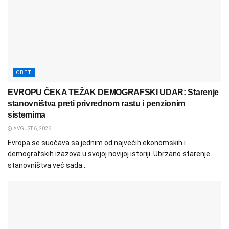
СВЕТ
EVROPU ČEKA TEŽAK DEMOGRAFSKI UDAR: Starenje
stanovništva preti privrednom rastu i penzionim
sistemima
AVGUST 6, 2026
Evropa se suočava sa jednim od najvećih ekonomskih i
demografskih izazova u svojoj novijoj istoriji. Ubrzano starenje
stanovništva već sada...