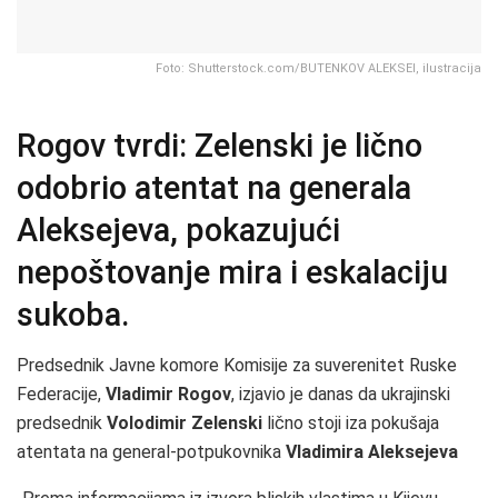
Foto: Shutterstock.com/BUTENKOV ALEKSEI, ilustracija
Rogov tvrdi: Zelenski je lično
odobrio atentat na generala
Aleksejeva, pokazujući
nepoštovanje mira i eskalaciju
sukoba.
Predsednik Javne komore Komisije za suverenitet Ruske
Federacije,
Vladimir Rogov
, izjavio je danas da ukrajinski
predsednik
Volodimir Zelenski
lično stoji iza pokušaja
atentata na general-potpukovnika
Vladimira Aleksejeva