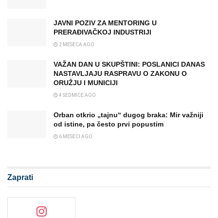
JAVNI POZIV ZA MENTORING U
PRERAĐIVAČKOJ INDUSTRIJI
2 MESECA AGO
VAŽAN DAN U SKUPŠTINI: POSLANICI DANAS
NASTAVLJAJU RASPRAVU O ZAKONU O
ORUŽJU I MUNICIJI
4 SEDMICE AGO
Orban otkrio „tajnu“ dugog braka: Mir važniji
od istine, pa često prvi popustim
6 MESECI AGO
Zaprati