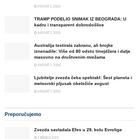
AVGUST 2, 2026
TRAMP PODELIO SNIMAK IZ BEOGRADA: U
kadru i transparent dobrodošlice
AVGUST 2, 2026
Australija testirala zabranu, ali brojke
iznenadile: Više od 80 odsto tinejdžera i dalje
masovno na društvenim mrežama
AVGUST 1, 2026
Ljubitelje zvezda čeka spektakl: Šest planeta i
meteorski pljusak obeležiće avgust
AVGUST 1, 2026
Preporučujemo
Zvezda savladala Efes u 29. kolu Evrolige
5 MESECI AGO