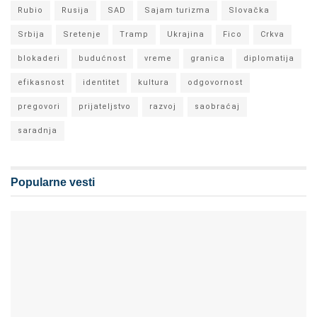
Rubio
Rusija
SAD
Sajam turizma
Slovačka
Srbija
Sretenje
Tramp
Ukrajina
Fico
Crkva
blokaderi
budućnost
vreme
granica
diplomatija
efikasnost
identitet
kultura
odgovornost
pregovori
prijateljstvo
razvoj
saobraćaj
saradnja
Popularne vesti