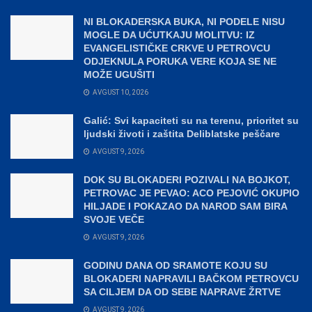
NI BLOKADERSKA BUKA, NI PODELE NISU
MOGLE DA UĆUTKAJU MOLITVU: IZ
EVANGELISTIČKE CRKVE U PETROVCU
ODJEKNULA PORUKA VERE KOJA SE NE
MOŽE UGUŠITI
AVGUST 10, 2026
Galić: Svi kapaciteti su na terenu, prioritet su
ljudski životi i zaštita Deliblatske peščare
AVGUST 9, 2026
DOK SU BLOKADERI POZIVALI NA BOJKOT,
PETROVAC JE PEVAO: ACO PEJOVIĆ OKUPIO
HILJADE I POKAZAO DA NAROD SAM BIRA
SVOJE VEČE
AVGUST 9, 2026
GODINU DANA OD SRAMOTE KOJU SU
BLOKADERI NAPRAVILI BAČKOM PETROVCU
SA CILJEM DA OD SEBE NAPRAVE ŽRTVE
AVGUST 9, 2026