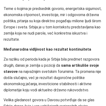
Teme o kojima je predsednik govorio, energetska sigurnost,
ekonomska otpornost, investicije, mir i odgovorna državna
politika, pitanja su koja direktno pogađaju milione ljudi širom
Evrope i sveta. Srbija je u tom kontekstu predstavljena kao
zemlja koja ne nudi parole, već konkretna iskustva i
rezultate.
Međunarodna vidljivost kao rezultat kontinuiteta
Za razliku od perioda kada je Srbija bila predmet razgovora
drugih, danas je zemlja u poziciji da
sama artikuliše svoje
stavove
na najvažnijim svetskim forumima. Ta promena nije
došla slučajno, već je rezultat dugoročne politike
ekonomskog jačanja, investicione stabilnosti i aktivne
diplomatije koju vodi aktuelno državno rukovodstvo.
Velika gledanost govora u Davosu potvrđuje da se glas