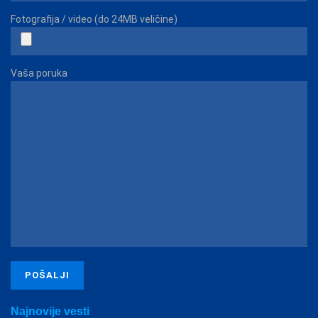
Fotografija / video (do 24MB veličine)
Vaša poruka
Najnovije vesti