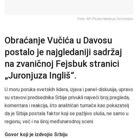
Foto: AP Photo/Markus Schreiber
Obraćanje Vučića u Davosu
postalo je najgledaniji sadržaj
na zvaničnoj Fejsbuk stranici
„Juronjuza Ingliš“.
U moru poruka svetskih lidera, izjava i panel-diskusija, upravo
su stavovi predsednika Srbije privukli najveći broj pregleda,
komentara i reakcija, što analitičari tumače kao pokazatelj
da je Srbija postala faktor koji se pažljivo sluša, ne samo u
regionu, već i na široj međunarodnoj sceni.
Govor koji je izdvojio Srbiju