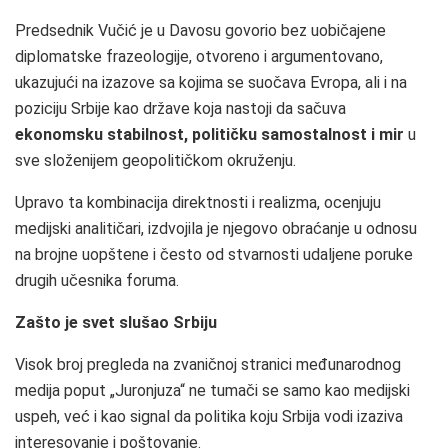
Predsednik Vučić je u Davosu govorio bez uobičajene
diplomatske frazeologije, otvoreno i argumentovano,
ukazujući na izazove sa kojima se suočava Evropa, ali i na
poziciju Srbije kao države koja nastoji da sačuva
ekonomsku stabilnost, političku samostalnost i mir
u
sve složenijem geopolitičkom okruženju.
Upravo ta kombinacija direktnosti i realizma, ocenjuju
medijski analitičari, izdvojila je njegovo obraćanje u odnosu
na brojne uopštene i često od stvarnosti udaljene poruke
drugih učesnika foruma.
Zašto je svet slušao Srbiju
Visok broj pregleda na zvaničnoj stranici međunarodnog
medija poput „Juronjuza“ ne tumači se samo kao medijski
uspeh, već i kao signal da politika koju Srbija vodi izaziva
interesovanje i poštovanje.