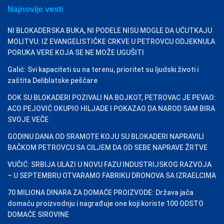
Najnovije vesti
NI BLOKADERSKA BUKA, NI PODELE NISU MOGLE DA UĆUTKAJU
MOLITVU: IZ EVANGELISTIČKE CRKVE U PETROVCU ODJEKNULA
PORUKA VERE KOJA SE NE MOŽE UGUŠITI
Galić: Svi kapaciteti su na terenu, prioritet su ljudski životi i
zaštita Deliblatske peščare
DOK SU BLOKADERI POZIVALI NA BOJKOT, PETROVAC JE PEVAO:
ACO PEJOVIĆ OKUPIO HILJADE I POKAZAO DA NAROD SAM BIRA
SVOJE VEČE
GODINU DANA OD SRAMOTE KOJU SU BLOKADERI NAPRAVILI
BAČKOM PETROVCU SA CILJEM DA OD SEBE NAPRAVE ŽRTVE
VUČIĆ: SRBIJA ULAZI U NOVU FAZU INDUSTRIJSKOG RAZVOJA
– U SEPTEMBRU OTVARAMO FABRIKU DRONOVA SA IZRAELCIMA
70 MILIONA DINARA ZA DOMAĆE PROIZVODE: Država jača
domaću proizvodnju i nagrađuje one koji koriste 100 ODSTO
DOMAĆE SIROVINE