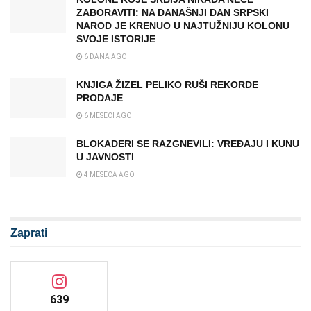
ZABORAVITI: NA DANAŠNJI DAN SRPSKI
NAROD JE KRENUO U NAJTUŽNIJU KOLONU
SVOJE ISTORIJE
6 DANA AGO
KNJIGA ŽIZEL PELIKO RUŠI REKORDE
PRODAJE
6 MESECI AGO
BLOKADERI SE RAZGNEVILI: VREĐAJU I KUNU
U JAVNOSTI
4 MESECA AGO
Zaprati
639