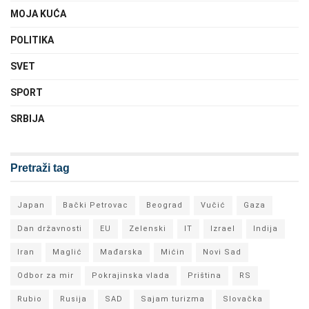
MOJA KUĆA
POLITIKA
SVET
SPORT
SRBIJA
Pretraži tag
Japan
Bački Petrovac
Beograd
Vučić
Gaza
Dan državnosti
EU
Zelenski
IT
Izrael
Indija
Iran
Maglić
Mađarska
Mićin
Novi Sad
Odbor za mir
Pokrajinska vlada
Priština
RS
Rubio
Rusija
SAD
Sajam turizma
Slovačka