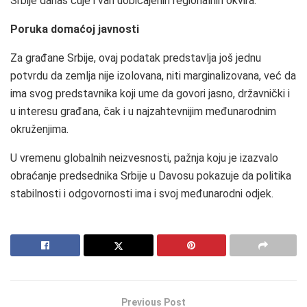
Srbije danas čuje i van uobičajenih regionalnih okvira.
Poruka domaćoj javnosti
Za građane Srbije, ovaj podatak predstavlja još jednu
potvrdu da zemlja nije izolovana, niti marginalizovana, već da
ima svog predstavnika koji ume da govori jasno, državnički i
u interesu građana, čak i u najzahtevnijim međunarodnim
okruženjima.
U vremenu globalnih neizvesnosti, pažnja koju je izazvalo
obraćanje predsednika Srbije u Davosu pokazuje da politika
stabilnosti i odgovornosti ima i svoj međunarodni odjek.
Previous Post