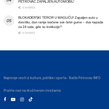
PETROVAC ZAPALJEN AUTOMOBIL!
0 SHARES
BLOKADERSKI TEROR U MAGLIĆU! Zapaljen auto u
dvorištu, dan ranije isečene sve četiri gume – dva napada
za 24 sata, gde su institucije?
0 SHARES
Najnovije vesti iz kulture, politike i sporta - Bački Petrovac INFO
Pratite nas na društvenim mrežama: