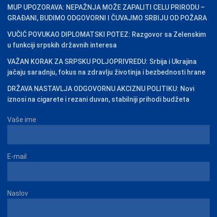
MUP UPOZORAVA: NEPAŽNJA MOŽE ZAPALITI CELU PRIRODU –
GRAĐANI, BUDIMO ODGOVORNI I ČUVAJMO SRBIJU OD POŽARA
VUČIĆ POVUKAO DIPLOMATSKI POTEZ: Razgovor sa Zelenskim
u funkciji srpskih državnih interesa
VAŽAN KORAK ZA SRPSKU POLJOPRIVREDU: Srbija i Ukrajina
jačaju saradnju, fokus na zdravlju životinja i bezbednosti hrane
DRŽAVA NASTAVLJA ODGOVORNU AKCIZNU POLITIKU: Novi
iznosi na cigarete i rezani duvan, stabilniji prihodi budžeta
Vaše ime
E-mail
Naslov