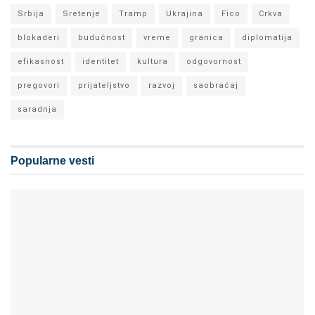
Srbija
Sretenje
Tramp
Ukrajina
Fico
Crkva
blokaderi
budućnost
vreme
granica
diplomatija
efikasnost
identitet
kultura
odgovornost
pregovori
prijateljstvo
razvoj
saobraćaj
saradnja
Popularne vesti