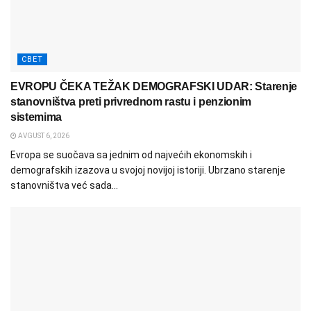
СВЕТ
EVROPU ČEKA TEŽAK DEMOGRAFSKI UDAR: Starenje
stanovništva preti privrednom rastu i penzionim
sistemima
AVGUST 6, 2026
Evropa se suočava sa jednim od najvećih ekonomskih i
demografskih izazova u svojoj novijoj istoriji. Ubrzano starenje
stanovništva već sada...