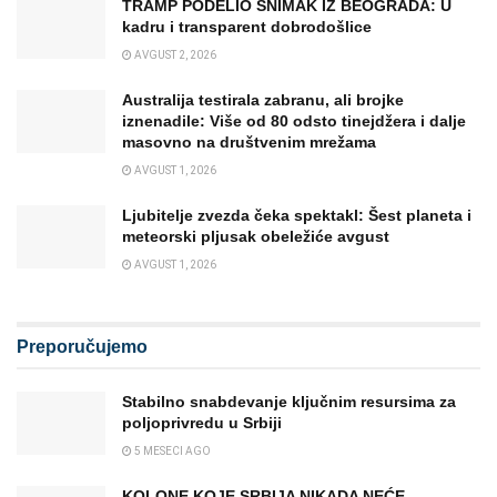
TRAMP PODELIO SNIMAK IZ BEOGRADA: U
kadru i transparent dobrodošlice
AVGUST 2, 2026
Australija testirala zabranu, ali brojke
iznenadile: Više od 80 odsto tinejdžera i dalje
masovno na društvenim mrežama
AVGUST 1, 2026
Ljubitelje zvezda čeka spektakl: Šest planeta i
meteorski pljusak obeležiće avgust
AVGUST 1, 2026
Preporučujemo
Stabilno snabdevanje ključnim resursima za
poljoprivredu u Srbiji
5 MESECI AGO
KOLONE KOJE SRBIJA NIKADA NEĆE