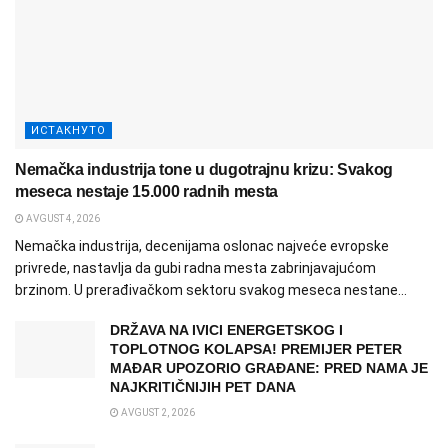
ИСТАКНУТО
Nemačka industrija tone u dugotrajnu krizu: Svakog
meseca nestaje 15.000 radnih mesta
AVGUST 4, 2026
Nemačka industrija, decenijama oslonac najveće evropske
privrede, nastavlja da gubi radna mesta zabrinjavajućom
brzinom. U prerađivačkom sektoru svakog meseca nestane...
DRŽAVA NA IVICI ENERGETSKOG I
TOPLOTNOG KOLAPSA! PREMIJER PETER
MAĐAR UPOZORIO GRAĐANE: PRED NAMA JE
NAJKRITIČNIJIH PET DANA
AVGUST 2, 2026