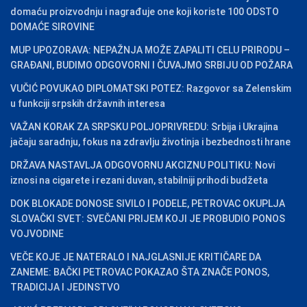
domaću proizvodnju i nagrađuje one koji koriste 100 ODSTO
DOMAĆE SIROVINE
MUP UPOZORAVA: NEPAŽNJA MOŽE ZAPALITI CELU PRIRODU –
GRAĐANI, BUDIMO ODGOVORNI I ČUVAJMO SRBIJU OD POŽARA
VUČIĆ POVUKAO DIPLOMATSKI POTEZ: Razgovor sa Zelenskim
u funkciji srpskih državnih interesa
VAŽAN KORAK ZA SRPSKU POLJOPRIVREDU: Srbija i Ukrajina
jačaju saradnju, fokus na zdravlju životinja i bezbednosti hrane
DRŽAVA NASTAVLJA ODGOVORNU AKCIZNU POLITIKU: Novi
iznosi na cigarete i rezani duvan, stabilniji prihodi budžeta
DOK BLOKADE DONOSE SIVILO I PODELE, PETROVAC OKUPLJA
SLOVAČKI SVET: SVEČANI PRIJEM KOJI JE PROBUDIO PONOS
VOJVODINE
VEČE KOJE JE NATERALO I NAJGLASNIJE KRITIČARE DA
ZANEME: BAČKI PETROVAC POKAZAO ŠTA ZNAČE PONOS,
TRADICIJA I JEDINSTVO