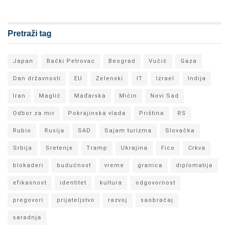
Pretraži tag
Japan
Bački Petrovac
Beograd
Vučić
Gaza
Dan državnosti
EU
Zelenski
IT
Izrael
Indija
Iran
Maglić
Mađarska
Mićin
Novi Sad
Odbor za mir
Pokrajinska vlada
Priština
RS
Rubio
Rusija
SAD
Sajam turizma
Slovačka
Srbija
Sretenje
Tramp
Ukrajina
Fico
Crkva
blokaderi
budućnost
vreme
granica
diplomatija
efikasnost
identitet
kultura
odgovornost
pregovori
prijateljstvo
razvoj
saobraćaj
saradnja