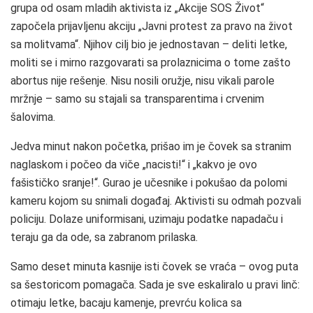
grupa od osam mladih aktivista iz „Akcije SOS Život“
započela prijavljenu akciju „Javni protest za pravo na život
sa molitvama“. Njihov cilj bio je jednostavan – deliti letke,
moliti se i mirno razgovarati sa prolaznicima o tome zašto
abortus nije rešenje. Nisu nosili oružje, nisu vikali parole
mržnje – samo su stajali sa transparentima i crvenim
šalovima.
Jedva minut nakon početka, prišao im je čovek sa stranim
naglaskom i počeo da viče „nacisti!“ i „kakvo je ovo
fašističko sranje!“. Gurao je učesnike i pokušao da polomi
kameru kojom su snimali događaj. Aktivisti su odmah pozvali
policiju. Dolaze uniformisani, uzimaju podatke napadaču i
teraju ga da ode, sa zabranom prilaska.
Samo deset minuta kasnije isti čovek se vraća – ovog puta
sa šestoricom pomagača. Sada je sve eskaliralo u pravi linč:
otimaju letke, bacaju kamenje, prevrću kolica sa