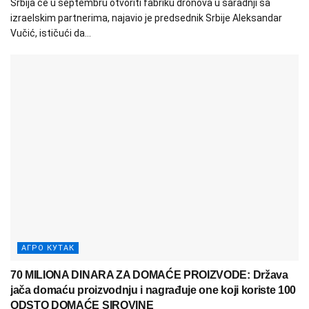
Srbija će u septembru otvoriti fabriku dronova u saradnji sa
izraelskim partnerima, najavio je predsednik Srbije Aleksandar
Vučić, ističući da...
АГРО КУТАК
70 MILIONA DINARA ZA DOMAĆE PROIZVODE: Država
jača domaću proizvodnju i nagrađuje one koji koriste 100
ODSTO DOMAĆE SIROVINE