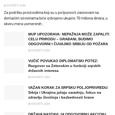
AVGUST 9, 2026
Za podršku proizvodima koji su u potpunosti zasnovani na
domaćim sirovinama biće izdvojeno ukupno 70 miliona dinara, u
okviru mera usmerenih...
MUP UPOZORAVA: NEPAŽNJA MOŽE ZAPALITI
CELU PRIRODU – GRAĐANI, BUDIMO
ODGOVORNI I ČUVAJMO SRBIJU OD POŽARA
AVGUST 9, 2026
VUČIĆ POVUKAO DIPLOMATSKI POTEZ:
Razgovor sa Zelenskim u funkciji srpskih
državnih interesa
AVGUST 8, 2026
VAŽAN KORAK ZA SRPSKU POLJOPRIVREDU:
Srbija i Ukrajina jačaju saradnju, fokus na
zdravlju životinja i bezbednosti hrane
AVGUST 8, 2026
DRŽAVA NASTAVLJA ODGOVORNU AKCIZNU