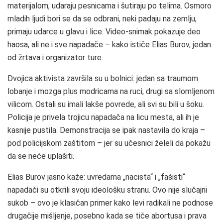
materijalom, udaraju pesnicama i šutiraju po telima. Osmoro
mladih ljudi bori se da se odbrani, neki padaju na zemlju,
primaju udarce u glavu i lice. Video-snimak pokazuje deo
haosa, ali ne i sve napadače – kako ističe Elias Burov, jedan
od žrtava i organizator ture.
Dvojica aktivista završila su u bolnici: jedan sa traumom
lobanje i mozga plus modricama na ruci, drugi sa slomljenom
vilicom. Ostali su imali lakše povrede, ali svi su bili u šoku.
Policija je privela trojicu napadača na licu mesta, ali ih je
kasnije pustila. Demonstracija se ipak nastavila do kraja –
pod policijskom zaštitom – jer su učesnici želeli da pokažu
da se neće uplašiti.
Elias Burov jasno kaže: uvredama „nacista“ i „fašisti“
napadači su otkrili svoju ideološku stranu. Ovo nije slučajni
sukob – ovo je klasičan primer kako levi radikali ne podnose
drugačije mišljenje, posebno kada se tiče abortusa i prava