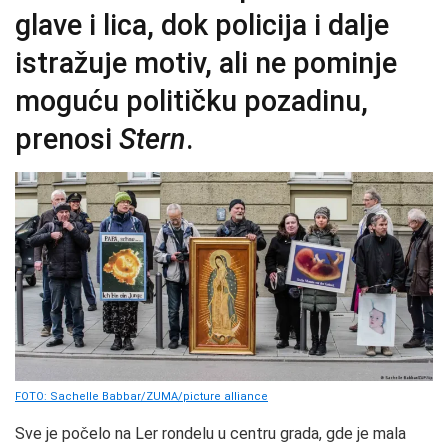
glave i lica, dok policija i dalje
istražuje motiv, ali ne pominje
moguću političku pozadinu,
prenosi
Stern
.
FOTO: Sachelle Babbar/ZUMA/picture alliance
Sve je počelo na Ler rondelu u centru grada, gde je mala