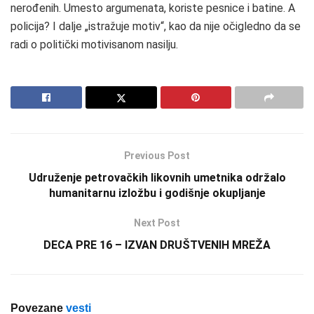
nerođenih. Umesto argumenata, koriste pesnice i batine. A
policija? I dalje „istražuje motiv“, kao da nije očigledno da se
radi o politički motivisanom nasilju.
Previous Post
Udruženje petrovačkih likovnih umetnika održalo
humanitarnu izložbu i godišnje okupljanje
Next Post
DECA PRE 16 – IZVAN DRUŠTVENIH MREŽA
Povezane
vesti