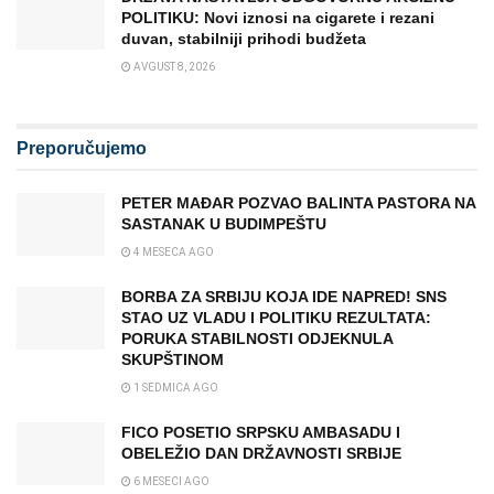
POLITIKU: Novi iznosi na cigarete i rezani
duvan, stabilniji prihodi budžeta
AVGUST 8, 2026
Preporučujemo
PETER MAĐAR POZVAO BALINTA PASTORA NA
SASTANAK U BUDIMPEŠTU
4 MESECA AGO
BORBA ZA SRBIJU KOJA IDE NAPRED! SNS
STAO UZ VLADU I POLITIKU REZULTATA:
PORUKA STABILNOSTI ODJEKNULA
SKUPŠTINOM
1 SEDMICA AGO
FICO POSETIO SRPSKU AMBASADU I
OBELEŽIO DAN DRŽAVNOSTI SRBIJE
6 MESECI AGO