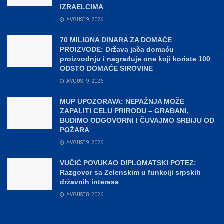
IZRAELCIMA
AVGUST 9, 2026
70 MILIONA DINARA ZA DOMAĆE
PROIZVODE: Država jača domaću
proizvodnju i nagrađuje one koji koriste 100
ODSTO DOMAĆE SIROVINE
AVGUST 9, 2026
MUP UPOZORAVA: NEPAŽNJA MOŽE
ZAPALITI CELU PRIRODU – GRAĐANI,
BUDIMO ODGOVORNI I ČUVAJMO SRBIJU OD
POŽARA
AVGUST 9, 2026
VUČIĆ POVUKAO DIPLOMATSKI POTEZ:
Razgovor sa Zelenskim u funkciji srpskih
državnih interesa
AVGUST 8, 2026