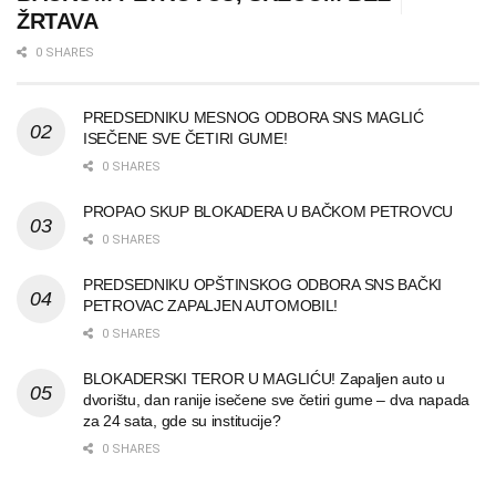
ŽRTAVA
0 SHARES
PREDSEDNIKU MESNOG ODBORA SNS MAGLIĆ
ISEČENE SVE ČETIRI GUME!
0 SHARES
PROPAO SKUP BLOKADERA U BAČKOM PETROVCU
0 SHARES
PREDSEDNIKU OPŠTINSKOG ODBORA SNS BAČKI
PETROVAC ZAPALJEN AUTOMOBIL!
0 SHARES
BLOKADERSKI TEROR U MAGLIĆU! Zapaljen auto u
dvorištu, dan ranije isečene sve četiri gume – dva napada
za 24 sata, gde su institucije?
0 SHARES