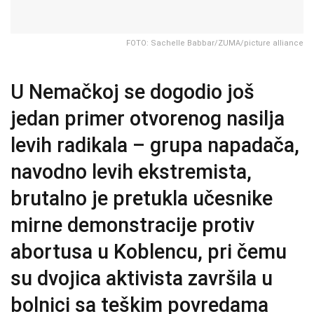
FOTO: Sachelle Babbar/ZUMA/picture alliance
U Nemačkoj se dogodio još
jedan primer otvorenog nasilja
levih radikala – grupa napadača,
navodno levih ekstremista,
brutalno je pretukla učesnike
mirne demonstracije protiv
abortusa u Koblencu, pri čemu
su dvojica aktivista završila u
bolnici sa teškim povredama