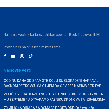
Najnovije vesti iz kulture, politike i sporta - Bački Petrovac INFO
Pratite nas na društvenim mrežama:
Najnovije vesti
GODINU DANA OD SRAMOTE KOJU SU BLOKADERI NAPRAVILI
BAČKOM PETROVCU SA CILJEM DA OD SEBE NAPRAVE ŽRTVE
VUČIĆ: SRBIJA ULAZI U NOVU FAZU INDUSTRIJSKOG RAZVOJA
– U SEPTEMBRU OTVARAMO FABRIKU DRONOVA SA IZRAELCIMA
70 MILIONA DINARA ZA DOMAĆE PROIZVODE: Država jača