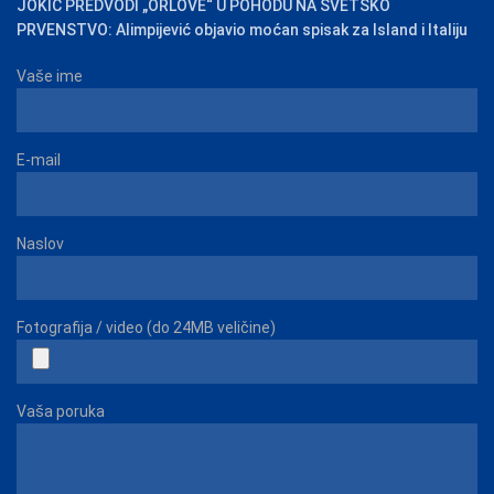
JOKIĆ PREDVODI „ORLOVE“ U POHODU NA SVETSKO
PRVENSTVO: Alimpijević objavio moćan spisak za Island i Italiju
Vaše ime
E-mail
Naslov
Fotografija / video (do 24MB veličine)
Vaša poruka