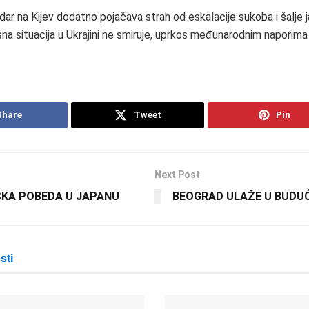
dar na Kijev dodatno pojačava strah od eskalacije sukoba i šalje j
a situacija u Ukrajini ne smiruje, uprkos međunarodnim naporima 
Share
Tweet
Pin
Next Post
SKA POBEDA U JAPANU
BEOGRAD ULAŽE U BUDU
sti