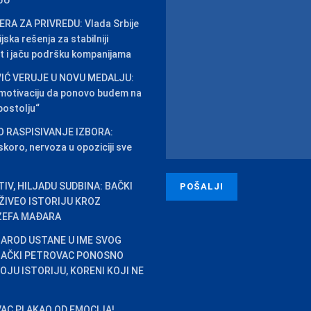
JU
RA ZA PRIVREDU: Vlada Srbije
jska rešenja za stabilniji
t i jaču podršku kompanijama
IĆ VERUJE U NOVU MEDALJU:
 motivaciju da ponovo budem na
ostolju“
O RASPISIVANJE IZBORA:
skoro, nervoza u opoziciji sve
IV, HILJADU SUDBINA: BAČKI
ŽIVEO ISTORIJU KROZ
ZEFA MAĐARA
AROD USTANE U IME SVOG
 BAČKI PETROVAC PONOSNO
OJU ISTORIJU, KORENI KOJI NE
AC PLAKAO OD EMOCIJA!