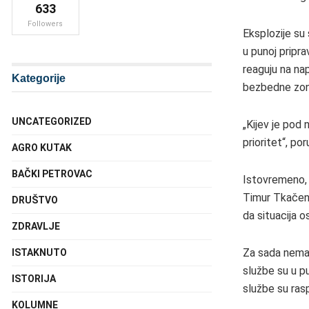
633
Followers
Eksplozije su
u punoj pripra
reaguju na na
Kategorije
bezbedne zon
UNCATEGORIZED
„Kijev je pod
prioritet“, por
AGRO KUTAK
BAČKI PETROVAC
Istovremeno, 
Timur Tkačenko
DRUŠTVO
da situacija o
ZDRAVLJE
Za sada nema z
ISTAKNUTO
službe su u pu
ISTORIJA
službe su ras
KOLUMNE