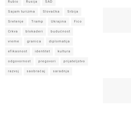
Rubio
Rusija
SAD
Sajam turizma
Slovačka
Srbija
Sretenje
Tramp
Ukrajina
Fico
Crkva
blokaderi
budućnost
vreme
granica
diplomatija
efikasnost
identitet
kultura
odgovornost
pregovori
prijateljstvo
razvoj
saobraćaj
saradnja