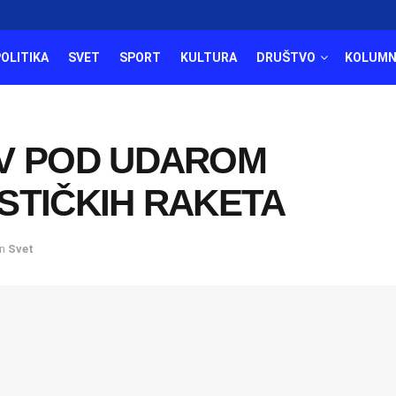
POLITIKA
SVET
SPORT
KULTURA
DRUŠTVO
KOLUMN
EV POD UDAROM
STIČKIH RAKETA
in
Svet