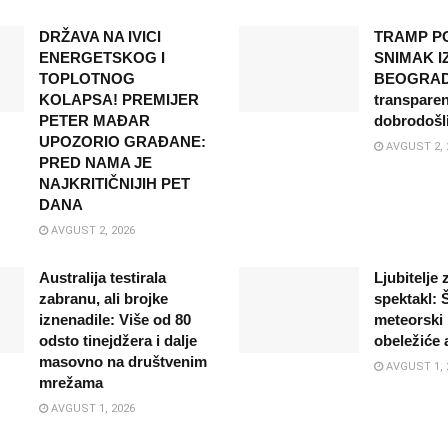
DRŽAVA NA IVICI
TRAMP P
ENERGETSKOG I
SNIMAK I
TOPLOTNOG
BEOGRADA
KOLAPSA! PREMIJER
transparen
PETER MAĐAR
dobrodošl
UPOZORIO GRAĐANE:
AVGUST 2, 
PRED NAMA JE
NAJKRITIČNIJIH PET
DANA
AVGUST 2, 2026
Australija testirala
Ljubitelje
zabranu, ali brojke
spektakl: Š
iznenadile: Više od 80
meteorski 
odsto tinejdžera i dalje
obeležiće 
masovno na društvenim
AVGUST 1, 
mrežama
AVGUST 1, 2026