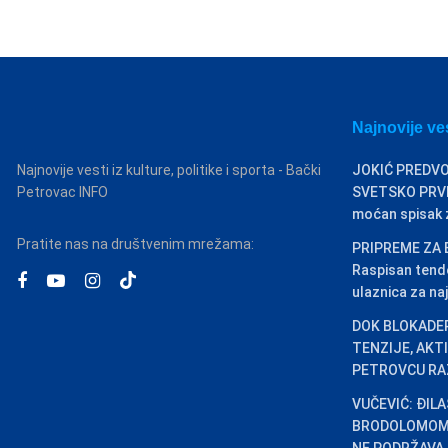
Najnovije ve
Najnovije vesti iz kulture, politike i sporta - Bački
JOKIĆ PREDVO
Petrovac INFO
SVETSKO PRVEN
moćan spisak za
Pratite nas na društvenim mrežama:
PRIPREME ZA 
Raspisan tend
ulaznica za naj
DOK BLOKADER
TENZIJE, AKT
PETROVCU RA
VUČEVIĆ: ĐIL
BRODOLOMOM,