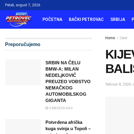
Petak, avgust 7, 2026
POČETNA
BAČKI PETROVAC
SRBIJA
Home
Свет
Preporučujemo
KIJ
SRBIN NA ČELU
BALI
BMW-A: MILAN
NEDELjKOVIĆ
PREUZEO VOĐSTVO
februar 8, 2026
NEMAČKOG
AUTOMOBILSKOG
GIGANTA
3 MESECA AGO
Potvrđena afrička
kuga svinja u Topoli –