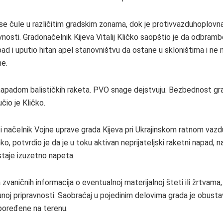
 se čule u različitim gradskim zonama, dok je protivvazduhoplovn
vnosti. Gradonačelnik Kijeva Vitalij Kličko saopštio je da odbramb
pad i uputio hitan apel stanovništvu da ostane u skloništima i ne
e.
 napadom balističkih raketa. PVO snage dejstvuju. Bezbednost gr
učio je Kličko.
i načelnik Vojne uprave grada Kijeva pri Ukrajinskom ratnom vaz
, potvrdio je da je u toku aktivan neprijateljski raketni napad, n
staje izuzetno napeta.
vaničnih informacija o eventualnoj materijalnoj šteti ili žrtvama,
noj pripravnosti. Saobraćaj u pojedinim delovima grada je obustav
poređene na terenu.