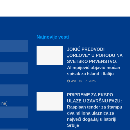
Najnovije vesti
JOKIĆ PREDVODI
„ORLOVE“ U POHODU NA
SVETSKO PRVENSTVO:
Alimpijević objavio moćan
spisak za Island i Italiju
AVGUST 7, 2026
PRIPREME ZA EKSPO
ULAZE U ZAVRŠNU FAZU:
čine)
Raspisan tender za štampu
dva miliona ulaznica za
najveći događaj u istoriji
Srbije