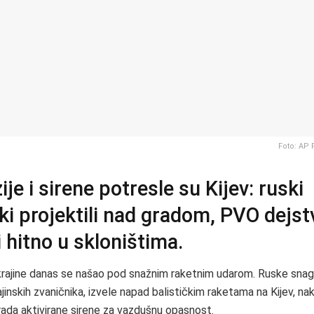
Foto: AP 
ije i sirene potresle su Kijev: ruski
čki projektili nad gradom, PVO dejst
 hitno u skloništima.
krajine danas se našao pod snažnim raketnim udarom. Ruske sna
jinskih zvaničnika, izvele napad balističkim raketama na Kijev, na
rada aktivirane sirene za vazdušnu opasnost.