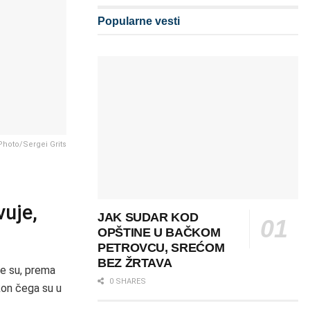
Popularne vesti
Photo/Sergei Grits
vuje,
JAK SUDAR KOD
OPŠTINE U BAČKOM
PETROVCU, SREĆOM
BEZ ŽRTAVA
ge su, prema
0 SHARES
kon čega su u