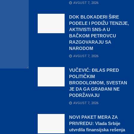
AVGUST 7, 2026
DOK BLOKADERI ŠIRE
PODELE I PODIŽU TENZIJE,
AKTIVISTI SNS-A U
BAČKOM PETROVCU
RAZGOVARAJU SA
NARODOM
AVGUST 7, 2026
VUČEVIĆ: ĐILAS PRED
POLITIČKIM
BRODOLOMOM, SVESTAN
JE DA GA GRAĐANI NE
PODRŽAVAJU
AVGUST 7, 2026
NOVI PAKET MERA ZA
PRIVREDU: Vlada Srbije
utvrdila finansijska rešenja