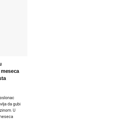
u
g meseca
sta
 oslonac
vlja da gubi
zinom. U
 meseca