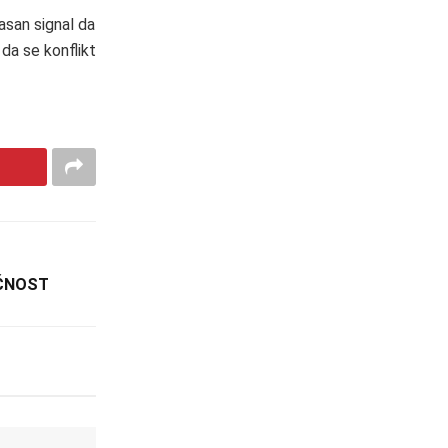
asan signal da
da se konflikt
ĆNOST