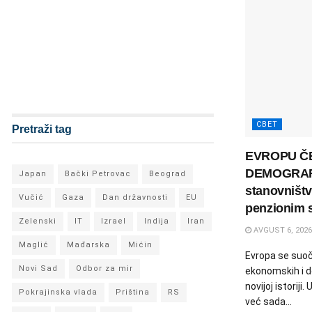
СВЕТ
Pretraži tag
EVROPU Č
DEMOGRAFS
Japan
Bački Petrovac
Beograd
stanovništv
Vučić
Gaza
Dan državnosti
EU
penzionim 
Zelenski
IT
Izrael
Indija
Iran
AVGUST 6, 2026
Maglić
Mađarska
Mićin
Evropa se suoč
Novi Sad
Odbor za mir
ekonomskih i d
novijoj istorij
Pokrajinska vlada
Priština
RS
već sada...