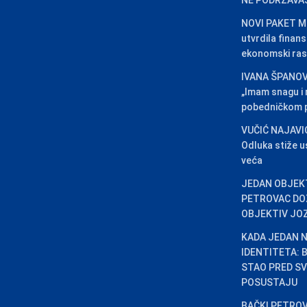
NE PODRŽAVA
NOVI PAKET ME
utvrdila finansi
ekonomski ras
IVANA ŠPANOV
„Imam snagu i
pobedničkom p
VUČIĆ NAJAVI
Odluka stiže u
veća
JEDAN OBJEKT
PETROVAC DO
OBJEKTIV JO
KADA JEDAN N
IDENTITETA:
STAO PRED SV
POSUSTAJU
BAČKI PETROV