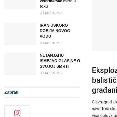
veterinarske mere u
toku
6 MESECI AGO
IRAN USKORO
DOBIJA NOVOG
VOĐU
5 MESECI AGO
NETANJAHU
ISMEJAO GLASINE O
SVOJOJ SMRTI
Eksploz
5 MESECI AGO
balisti
građani
Zaprati
Glavni grad U
navodima ukra
više delova g