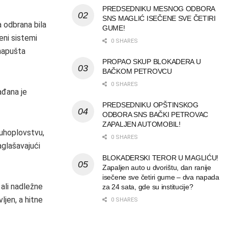
PREDSEDNIKU MESNOG ODBORA
SNS MAGLIĆ ISEČENE SVE ČETIRI
a odbrana bila
GUME!
eni sistemi
0 SHARES
 napušta
PROPAO SKUP BLOKADERA U
BAČKOM PETROVCU
0 SHARES
ađana je
PREDSEDNIKU OPŠTINSKOG
ODBORA SNS BAČKI PETROVAC
ZAPALJEN AUTOMOBIL!
duhoplovstvu,
0 SHARES
aglašavajući
BLOKADERSKI TEROR U MAGLIĆU!
Zapaljen auto u dvorištu, dan ranije
isečene sve četiri gume – dva napada
 ali nadležne
za 24 sata, gde su institucije?
ljen, a hitne
0 SHARES