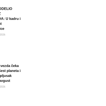
ODELIO
Z
: U kadru i
t
ice
2026
 zvezda čeka
est planeta i
pljusak
avgust
2026