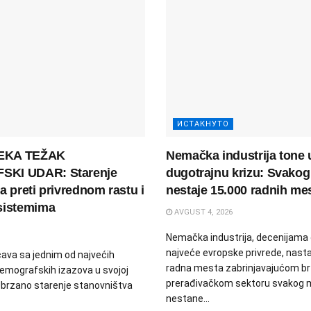
ИСТАКНУТО
EKA TEŽAK
Nemačka industrija tone 
KI UDAR: Starenje
dugotrajnu krizu: Svako
a preti privrednom rastu i
nestaje 15.000 radnih me
sistemima
AVGUST 4, 2026
Nemačka industrija, decenijama
najveće evropske privrede, nasta
ava sa jednim od najvećih
radna mesta zabrinjavajućom br
emografskih izazova u svojoj
prerađivačkom sektoru svakog
i. Ubrzano starenje stanovništva
nestane...