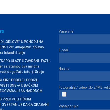
sti
Vaše ime
DI „ORLOVE“ U POHODU NA
STVO: Alimpijević objavio
E-mail
 Island i Italiju
EKSPO ULAZE U ZAVRŠNU FAZU:
er za štampu dva miliona
Naslov
veći događaj u istoriji Srbije
I ŠIRE PODELE I PODIŽU
IVISTI SNS-A U BAČKOM
Fotografija / video (do 24MB veli
ZGOVARAJU SA NARODOM
AS PRED POLITIČKIM
 SVESTAN JE DA GA GRAĐANI
Vaša poruka