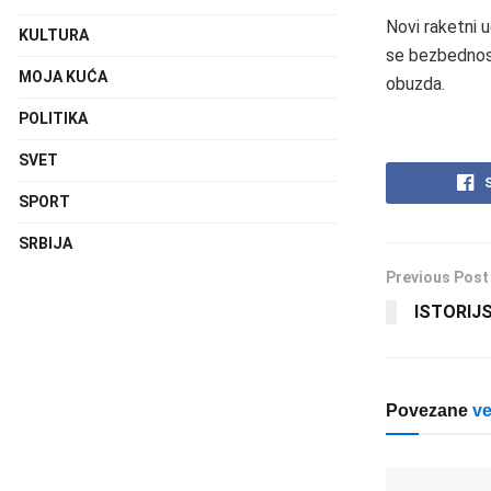
Novi raketni u
KULTURA
se bezbednosn
MOJA KUĆA
obuzda.
POLITIKA
SVET
SPORT
SRBIJA
Previous Post
ISTORIJ
Povezane
ve