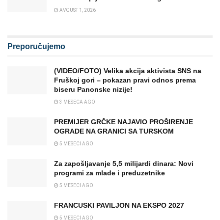
AVGUST 1, 2026
Preporučujemo
(VIDEO/FOTO) Velika akcija aktivista SNS na
Fruškoj gori – pokazan pravi odnos prema
biseru Panonske nizije!
3 MESECA AGO
PREMIJER GRČKE NAJAVIO PROŠIRENJE
OGRADE NA GRANICI SA TURSKOM
5 MESECI AGO
Za zapošljavanje 5,5 milijardi dinara: Novi
programi za mlade i preduzetnike
5 MESECI AGO
FRANCUSKI PAVILJON NA EKSPO 2027
5 MESECI AGO