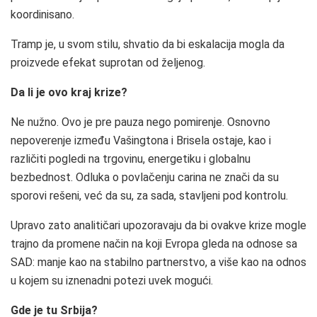
koordinisano.
Tramp je, u svom stilu, shvatio da bi eskalacija mogla da
proizvede efekat suprotan od željenog.
Da li je ovo kraj krize?
Ne nužno. Ovo je pre pauza nego pomirenje. Osnovno
nepoverenje između Vašingtona i Brisela ostaje, kao i
različiti pogledi na trgovinu, energetiku i globalnu
bezbednost. Odluka o povlačenju carina ne znači da su
sporovi rešeni, već da su, za sada, stavljeni pod kontrolu.
Upravo zato analitičari upozoravaju da bi ovakve krize mogle
trajno da promene način na koji Evropa gleda na odnose sa
SAD: manje kao na stabilno partnerstvo, a više kao na odnos
u kojem su iznenadni potezi uvek mogući.
Gde je tu Srbija?