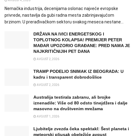
AVGUST 4, 2026
Nemačka industrija, decenijama oslonac najveće evropske
privrede, nastavlja da gubi radna mesta zabrinjavajućom
brzinom. U prerađivačkom sektoru svakog meseca nestane...
DRŽAVA NA IVICI ENERGETSKOG I
TOPLOTNOG KOLAPSA! PREMIJER PETER
MAĐAR UPOZORIO GRAĐANE: PRED NAMA JE
NAJKRITIČNIJIH PET DANA
AVGUST 2, 2026
TRAMP PODELIO SNIMAK IZ BEOGRADA: U
kadru i transparent dobrodošlice
AVGUST 2, 2026
Australija testirala zabranu, ali brojke
iznenadile: Više od 80 odsto tinejdžera i dalje
masovno na društvenim mrežama
AVGUST 1, 2026
Ljubitelje zvezda čeka spektakl: Šest planeta i
meteorski pljusak obeležiće avgust