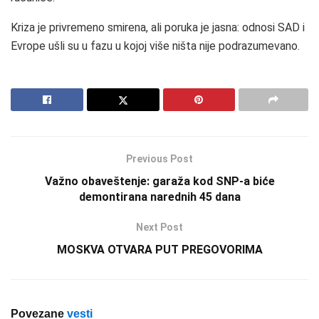
Kriza je privremeno smirena, ali poruka je jasna: odnosi SAD i
Evrope ušli su u fazu u kojoj više ništa nije podrazumevano.
Previous Post
Važno obaveštenje: garaža kod SNP-a biće
demontirana narednih 45 dana
Next Post
MOSKVA OTVARA PUT PREGOVORIMA
Povezane
vesti