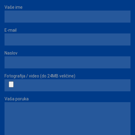
Vaše ime
E-mail
Naslov
Fotografija / video (do 24MB veličine)
Vaša poruka