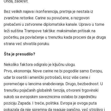
Onda, zaokret.
Bez velikih najava i konferencija, pretnja je nestala iz
zvanične retorike. Carine su povučene, a razgovori
prebačeni u zatvorene diplomatske kanale. Upravo u tome
leži suština Trampove taktike: maksimalan pritisak na
početku, pa povlačenje u trenutku kada proceni da je druga
strana već shvatila poruku.
Šta je presudilo?
Nekoliko faktora odigralo je ključnu ulogu.
Prvo, ekonomija. Nove carine ne bi pogodile samo Evropu,
udar bi osetili i američki potrošači, kroz više cene i
poremećaje u lancima snabdevanja. Drugo, bezbednost. U
trenutku pojačanih globalnih tenzija, otvoreni trgovinski
sukob sa evropskim saveznicima oslabio bi zajedničku
poziciju Zapada. I treće, politika. Evropa je ovoga puta
pokazala da nije spremna da reaguje panično, već strpljivo i