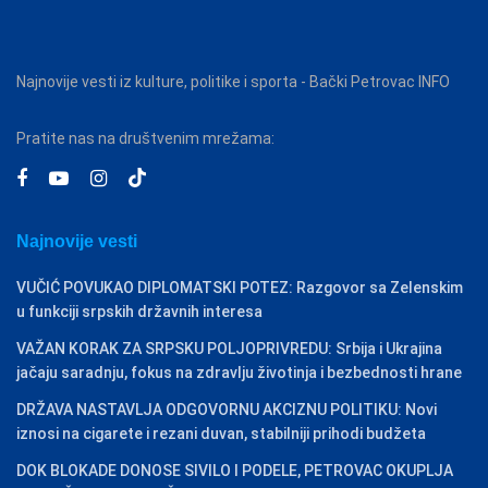
Najnovije vesti iz kulture, politike i sporta - Bački Petrovac INFO
Pratite nas na društvenim mrežama:
Najnovije vesti
VUČIĆ POVUKAO DIPLOMATSKI POTEZ: Razgovor sa Zelenskim
u funkciji srpskih državnih interesa
VAŽAN KORAK ZA SRPSKU POLJOPRIVREDU: Srbija i Ukrajina
jačaju saradnju, fokus na zdravlju životinja i bezbednosti hrane
DRŽAVA NASTAVLJA ODGOVORNU AKCIZNU POLITIKU: Novi
iznosi na cigarete i rezani duvan, stabilniji prihodi budžeta
DOK BLOKADE DONOSE SIVILO I PODELE, PETROVAC OKUPLJA