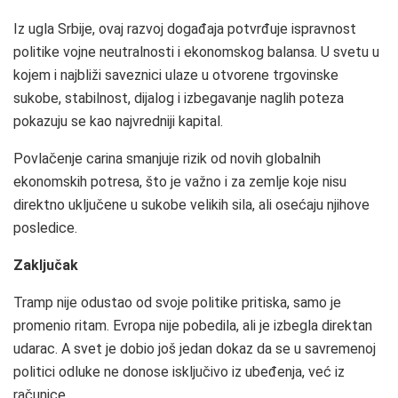
Iz ugla Srbije, ovaj razvoj događaja potvrđuje ispravnost
politike vojne neutralnosti i ekonomskog balansa. U svetu u
kojem i najbliži saveznici ulaze u otvorene trgovinske
sukobe, stabilnost, dijalog i izbegavanje naglih poteza
pokazuju se kao najvredniji kapital.
Povlačenje carina smanjuje rizik od novih globalnih
ekonomskih potresa, što je važno i za zemlje koje nisu
direktno uključene u sukobe velikih sila, ali osećaju njihove
posledice.
Zaključak
Tramp nije odustao od svoje politike pritiska, samo je
promenio ritam. Evropa nije pobedila, ali je izbegla direktan
udarac. A svet je dobio još jedan dokaz da se u savremenoj
politici odluke ne donose isključivo iz ubeđenja, već iz
računice.