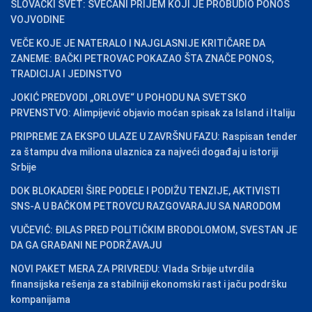
SLOVAČKI SVET: SVEČANI PRIJEM KOJI JE PROBUDIO PONOS
VOJVODINE
VEČE KOJE JE NATERALO I NAJGLASNIJE KRITIČARE DA
ZANEME: BAČKI PETROVAC POKAZAO ŠTA ZNAČE PONOS,
TRADICIJA I JEDINSTVO
JOKIĆ PREDVODI „ORLOVE“ U POHODU NA SVETSKO
PRVENSTVO: Alimpijević objavio moćan spisak za Island i Italiju
PRIPREME ZA EKSPO ULAZE U ZAVRŠNU FAZU: Raspisan tender
za štampu dva miliona ulaznica za najveći događaj u istoriji
Srbije
DOK BLOKADERI ŠIRE PODELE I PODIŽU TENZIJE, AKTIVISTI
SNS-A U BAČKOM PETROVCU RAZGOVARAJU SA NARODOM
VUČEVIĆ: ĐILAS PRED POLITIČKIM BRODOLOMOM, SVESTAN JE
DA GA GRAĐANI NE PODRŽAVAJU
NOVI PAKET MERA ZA PRIVREDU: Vlada Srbije utvrdila
finansijska rešenja za stabilniji ekonomski rast i jaču podršku
kompanijama