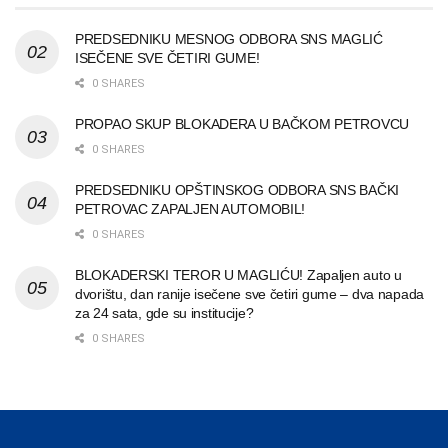
PREDSEDNIKU MESNOG ODBORA SNS MAGLIĆ
ISEČENE SVE ČETIRI GUME!
0 SHARES
PROPAO SKUP BLOKADERA U BAČKOM PETROVCU
0 SHARES
PREDSEDNIKU OPŠTINSKOG ODBORA SNS BAČKI
PETROVAC ZAPALJEN AUTOMOBIL!
0 SHARES
BLOKADERSKI TEROR U MAGLIĆU! Zapaljen auto u
dvorištu, dan ranije isečene sve četiri gume – dva napada
za 24 sata, gde su institucije?
0 SHARES