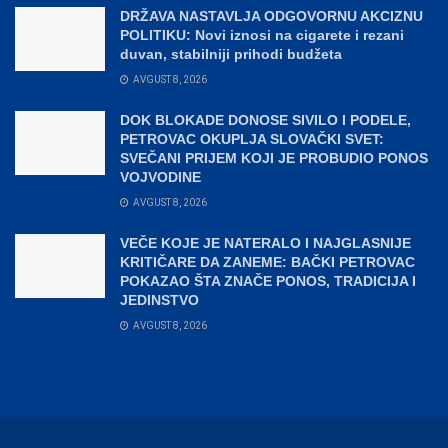
DRŽAVA NASTAVLJA ODGOVORNU AKCIZNU
POLITIKU: Novi iznosi na cigarete i rezani
duvan, stabilniji prihodi budžeta
AVGUST 8, 2026
DOK BLOKADE DONOSE SIVILO I PODELE,
PETROVAC OKUPLJA SLOVAČKI SVET:
SVEČANI PRIJEM KOJI JE PROBUDIO PONOS
VOJVODINE
AVGUST 8, 2026
VEČE KOJE JE NATERALO I NAJGLASNIJE
KRITIČARE DA ZANEME: BAČKI PETROVAC
POKAZAO ŠTA ZNAČE PONOS, TRADICIJA I
JEDINSTVO
AVGUST 8, 2026