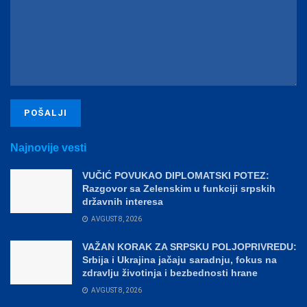
Najnovije vesti
VUČIĆ POVUKAO DIPLOMATSKI POTEZ:
Razgovor sa Zelenskim u funkciji srpskih
državnih interesa
AVGUST 8, 2026
VAŽAN KORAK ZA SRPSKU POLJOPRIVREDU:
Srbija i Ukrajina jačaju saradnju, fokus na
zdravlju životinja i bezbednosti hrane
AVGUST 8, 2026