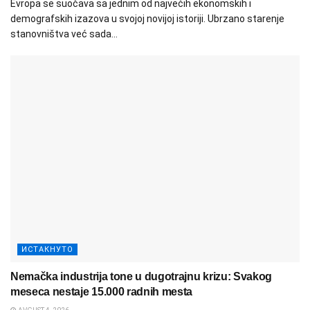
Evropa se suočava sa jednim od najvećih ekonomskih i
demografskih izazova u svojoj novijoj istoriji. Ubrzano starenje
stanovništva već sada...
ИСТАКНУТО
Nemačka industrija tone u dugotrajnu krizu: Svakog
meseca nestaje 15.000 radnih mesta