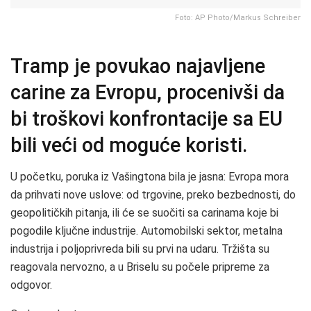
Foto: AP Photo/Markus Schreiber
Tramp je povukao najavljene
carine za Evropu, procenivši da
bi troškovi konfrontacije sa EU
bili veći od moguće koristi.
U početku, poruka iz Vašingtona bila je jasna: Evropa mora
da prihvati nove uslove: od trgovine, preko bezbednosti, do
geopolitičkih pitanja, ili će se suočiti sa carinama koje bi
pogodile ključne industrije. Automobilski sektor, metalna
industrija i poljoprivreda bili su prvi na udaru. Tržišta su
reagovala nervozno, a u Briselu su počele pripreme za
odgovor.