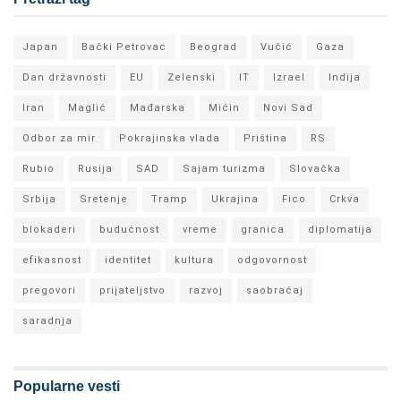
Japan
Bački Petrovac
Beograd
Vučić
Gaza
Dan državnosti
EU
Zelenski
IT
Izrael
Indija
Iran
Maglić
Mađarska
Mićin
Novi Sad
Odbor za mir
Pokrajinska vlada
Priština
RS
Rubio
Rusija
SAD
Sajam turizma
Slovačka
Srbija
Sretenje
Tramp
Ukrajina
Fico
Crkva
blokaderi
budućnost
vreme
granica
diplomatija
efikasnost
identitet
kultura
odgovornost
pregovori
prijateljstvo
razvoj
saobraćaj
saradnja
Popularne vesti