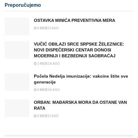
Preporučujemo
OSTAVKA MINIĆA PREVENTIVNA MERA
5 MESECI AGO
VUČIĆ OBILAZI SRCE SRPSKE ŽELEZNICE:
NOVI DISPEČERSKI CENTAR DONOSI
MODERNIJI I BEZBEDNIJI SAOBRAĆAJ
2 MESECA AGO
Počela Nedelja imunizacije: vakcine štite sve
generacije
4 MESECA AGO
ORBAN: MAĐARSKA MORA DA OSTANE VAN
RATA
5 MESECI AGO