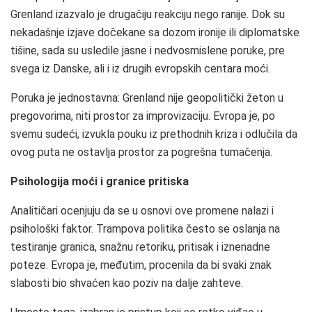
Grenland izazvalo je drugačiju reakciju nego ranije. Dok su
nekadašnje izjave dočekane sa dozom ironije ili diplomatske
tišine, sada su usledile jasne i nedvosmislene poruke, pre
svega iz Danske, ali i iz drugih evropskih centara moći.
Poruka je jednostavna: Grenland nije geopolitički žeton u
pregovorima, niti prostor za improvizaciju. Evropa je, po
svemu sudeći, izvukla pouku iz prethodnih kriza i odlučila da
ovog puta ne ostavlja prostor za pogrešna tumačenja.
Psihologija moći i granice pritiska
Analitičari ocenjuju da se u osnovi ove promene nalazi i
psihološki faktor. Trampova politika često se oslanja na
testiranje granica, snažnu retoriku, pritisak i iznenadne
poteze. Evropa je, međutim, procenila da bi svaki znak
slabosti bio shvaćen kao poziv na dalje zahteve.