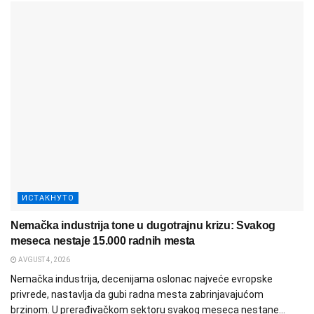
ИСТАКНУТО
Nemačka industrija tone u dugotrajnu krizu: Svakog
meseca nestaje 15.000 radnih mesta
AVGUST 4, 2026
Nemačka industrija, decenijama oslonac najveće evropske
privrede, nastavlja da gubi radna mesta zabrinjavajućom
brzinom. U prerađivačkom sektoru svakog meseca nestane...