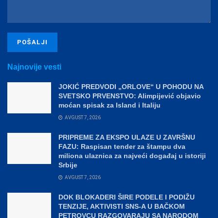
Najnovije vesti
JOKIĆ PREDVODI „ORLOVE“ U POHODU NA
SVETSKO PRVENSTVO: Alimpijević objavio
moćan spisak za Island i Italiju
AVGUST 7, 2026
PRIPREME ZA EKSPO ULAZE U ZAVRŠNU
FAZU: Raspisan tender za štampu dva
miliona ulaznica za najveći događaj u istoriji
Srbije
AVGUST 7, 2026
DOK BLOKADERI ŠIRE PODELE I PODIŽU
TENZIJE, AKTIVISTI SNS-A U BAČKOM
PETROVCU RAZGOVARAJU SA NARODOM