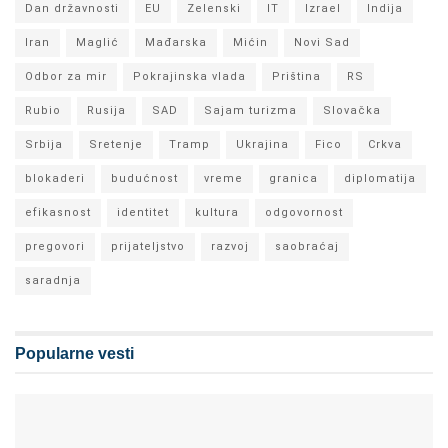
Dan državnosti
EU
Zelenski
IT
Izrael
Indija
Iran
Maglić
Mađarska
Mićin
Novi Sad
Odbor za mir
Pokrajinska vlada
Priština
RS
Rubio
Rusija
SAD
Sajam turizma
Slovačka
Srbija
Sretenje
Tramp
Ukrajina
Fico
Crkva
blokaderi
budućnost
vreme
granica
diplomatija
efikasnost
identitet
kultura
odgovornost
pregovori
prijateljstvo
razvoj
saobraćaj
saradnja
Popularne vesti