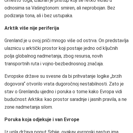
Umesto toga, izabran je pristup koji se retko viđao u
odnosima sa Vašingtonom: smiren, ali neprobojan. Bez
podizanja tona, ali i bez ustupaka.
Arktik više nije periferija
Grenland je u ovoj priči mnogo više od ostrva. On predstavlja
ulaznicu u arktički prostor koji postaje jedno od ključnih
polja globalnog nadmetanja, zbog resursa, novih
transportnih ruta i vojno-bezbednosnog značaja.
Evropske države su svesne da bi prihvatanje logike „brzih
dogovora“ otvorilo vrata dugoročnoj nestabilnosti. Zato je
stav o Grenlandu ujedno i poruka o tome kako Evropa vidi
budućnost Arktika: kao prostor saradnje i jasnih pravila, a ne
zone nadmetanja silom.
Poruka koja odjekuje i van Evrope
Iz ugla država poput Srbije, ovakav evropski nastup ima