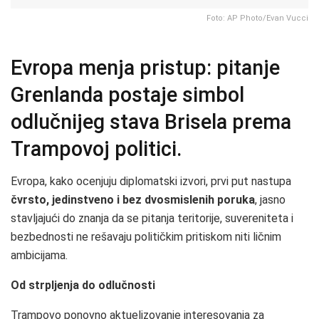
Foto: AP Photo/Evan Vucci
Evropa menja pristup: pitanje
Grenlanda postaje simbol
odlučnijeg stava Brisela prema
Trampovoj politici.
Evropa, kako ocenjuju diplomatski izvori, prvi put nastupa
čvrsto, jedinstveno i bez dvosmislenih poruka
, jasno
stavljajući do znanja da se pitanja teritorije, suvereniteta i
bezbednosti ne rešavaju političkim pritiskom niti ličnim
ambicijama.
Od strpljenja do odlučnosti
Trampovo ponovno aktuelizovanje interesovanja za