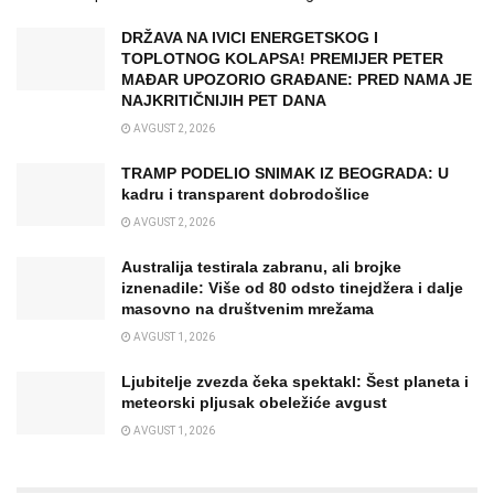
DRŽAVA NA IVICI ENERGETSKOG I
TOPLOTNOG KOLAPSA! PREMIJER PETER
MAĐAR UPOZORIO GRAĐANE: PRED NAMA JE
NAJKRITIČNIJIH PET DANA
AVGUST 2, 2026
TRAMP PODELIO SNIMAK IZ BEOGRADA: U
kadru i transparent dobrodošlice
AVGUST 2, 2026
Australija testirala zabranu, ali brojke
iznenadile: Više od 80 odsto tinejdžera i dalje
masovno na društvenim mrežama
AVGUST 1, 2026
Ljubitelje zvezda čeka spektakl: Šest planeta i
meteorski pljusak obeležiće avgust
AVGUST 1, 2026