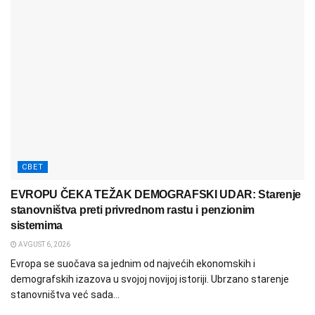
СВЕТ
EVROPU ČEKA TEŽAK DEMOGRAFSKI UDAR: Starenje
stanovništva preti privrednom rastu i penzionim
sistemima
AVGUST 6, 2026
Evropa se suočava sa jednim od najvećih ekonomskih i
demografskih izazova u svojoj novijoj istoriji. Ubrzano starenje
stanovništva već sada...