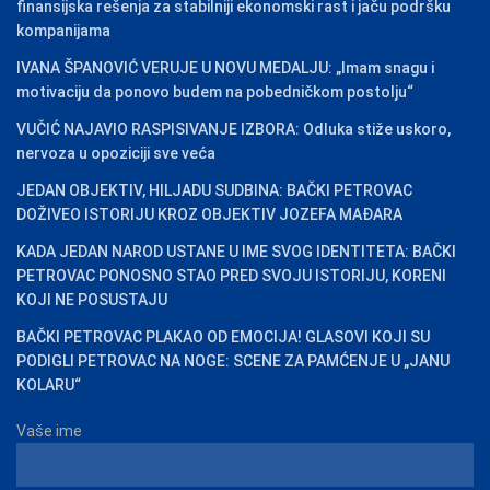
finansijska rešenja za stabilniji ekonomski rast i jaču podršku
kompanijama
IVANA ŠPANOVIĆ VERUJE U NOVU MEDALJU: „Imam snagu i
motivaciju da ponovo budem na pobedničkom postolju“
VUČIĆ NAJAVIO RASPISIVANJE IZBORA: Odluka stiže uskoro,
nervoza u opoziciji sve veća
JEDAN OBJEKTIV, HILJADU SUDBINA: BAČKI PETROVAC
DOŽIVEO ISTORIJU KROZ OBJEKTIV JOZEFA MAĐARA
KADA JEDAN NAROD USTANE U IME SVOG IDENTITETA: BAČKI
PETROVAC PONOSNO STAO PRED SVOJU ISTORIJU, KORENI
KOJI NE POSUSTAJU
BAČKI PETROVAC PLAKAO OD EMOCIJA! GLASOVI KOJI SU
PODIGLI PETROVAC NA NOGE: SCENE ZA PAMĆENJE U „JANU
KOLARU“
Vaše ime