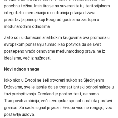
posebnu težinu. Insistiranje na suverenitetu, teritorijalnom
integritetu i nemešanju u unutrašnja pitanja država
predstavlja princip koji Beograd godinama zastupa u
međunarodnim odnosima.
Zato se i u domaćim analitičkim krugovima ova promena u
evropskom ponašanju tumači kao potvrda da se svet
postepeno vraća osnovama međunarodnog prava, ne iz
idealizma, već iz nužnosti.
Novi odnos snaga
Iako niko u Evropi ne želi otvoreni sukob sa Sjedinjenim
Državama, sve je jasnije da se transatlantski odnosi nalaze u
fazi preispitivanja. Grenland je postao test, ne samo
Trampovih ambicija, već i evropske sposobnosti da postavi
granice. Za sada, signal je jasan: Evropa više ne reaguje, već
postavlja uslove.