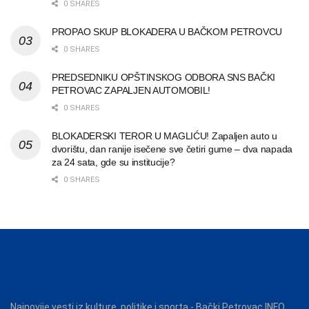
0 SHARES
PROPAO SKUP BLOKADERA U BAČKOM PETROVCU
0 SHARES
PREDSEDNIKU OPŠTINSKOG ODBORA SNS BAČKI
PETROVAC ZAPALJEN AUTOMOBIL!
0 SHARES
BLOKADERSKI TEROR U MAGLIĆU! Zapaljen auto u
dvorištu, dan ranije isečene sve četiri gume – dva napada
za 24 sata, gde su institucije?
0 SHARES
Najnovije vesti iz kulture, politike i sporta - Bački Petrovac INFO