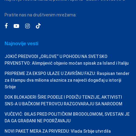
Pratite nas na društvenim mrežama:
Najnovije vesti
JOKIĆ PREDVODI „ORLOVE“ U POHODU NA SVETSKO
PRVENSTVO: Alimpijević objavio moćan spisak za Island i Italiju
PRIPREME ZA EKSPO ULAZE U ZAVRŠNU FAZU: Raspisan tender
za štampu dva miliona ulaznica za najveći događaj u istoriji
Srbije
DOK BLOKADERI ŠIRE PODELE I PODIŽU TENZIJE, AKTIVISTI
SNS-A U BAČKOM PETROVCU RAZGOVARAJU SA NARODOM
VUČEVIĆ: ĐILAS PRED POLITIČKIM BRODOLOMOM, SVESTAN JE
DA GA GRAĐANI NE PODRŽAVAJU
NOVI PAKET MERA ZA PRIVREDU: Vlada Srbije utvrdila