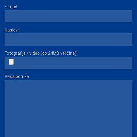
E-mail
Naslov
Fotografija / video (do 24MB veličine)
Vaša poruka