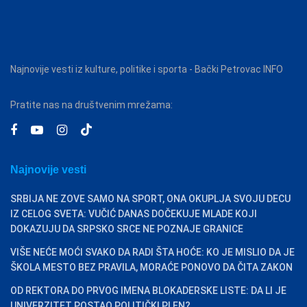
Najnovije vesti iz kulture, politike i sporta - Bački Petrovac INFO
Pratite nas na društvenim mrežama:
Najnovije vesti
SRBIJA NE ZOVE SAMO NA SPORT, ONA OKUPLJA SVOJU DECU
IZ CELOG SVETA: VUČIĆ DANAS DOČEKUJE MLADE KOJI
DOKAZUJU DA SRPSKO SRCE NE POZNAJE GRANICE
VIŠE NEĆE MOĆI SVAKO DA RADI ŠTA HOĆE: KO JE MISLIO DA JE
ŠKOLA MESTO BEZ PRAVILA, MORAĆE PONOVO DA ČITA ZAKON
OD REKTORA DO PRVOG IMENA BLOKADERSKE LISTE: DA LI JE
UNIVERZITET POSTAO POLITIČKI PLEN?