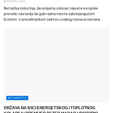
AVGUST 4, 2026
Nemačka industrija, decenijama oslonac najveće evropske
privrede, nastavlja da gubi radna mesta zabrinjavajućom
brzinom. U prerađivačkom sektoru svakog meseca nestane...
ИСТАКНУТО
DRŽAVA NA IVICI ENERGETSKOG I TOPLOTNOG