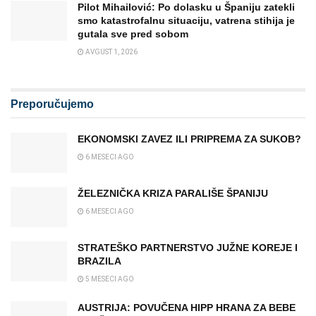
Pilot Mihailović: Po dolasku u Španiju zatekli
smo katastrofalnu situaciju, vatrena stihija je
gutala sve pred sobom
AVGUST 1, 2026
Preporučujemo
EKONOMSKI ZAVEZ ILI PRIPREMA ZA SUKOB?
6 MESECI AGO
ŽELEZNIČKA KRIZA PARALIŠE ŠPANIJU
6 MESECI AGO
STRATEŠKO PARTNERSTVO JUŽNE KOREJE I
BRAZILA
5 MESECI AGO
AUSTRIJA: POVUČENA HIPP HRANA ZA BEBE