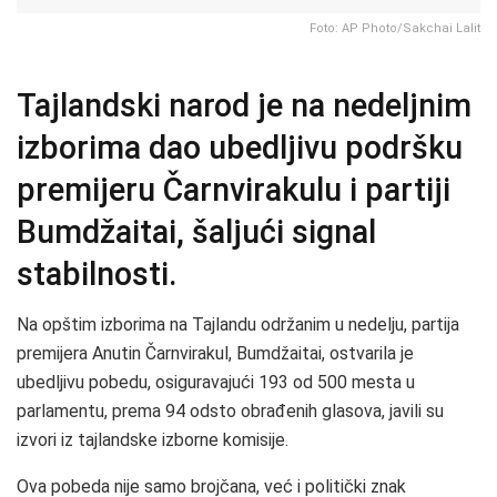
Foto: AP Photo/Sakchai Lalit
Tajlandski narod je na nedeljnim
izborima dao ubedljivu podršku
premijeru Čarnvirakulu i partiji
Bumdžaitai, šaljući signal
stabilnosti.
Na opštim izborima na Tajlandu održanim u nedelju, partija
premijera Anutin Čarnvirakul, Bumdžaitai, ostvarila je
ubedljivu pobedu, osiguravajući 193 od 500 mesta u
parlamentu, prema 94 odsto obrađenih glasova, javili su
izvori iz tajlandske izborne komisije.
Ova pobeda nije samo brojčana, već i politički znak