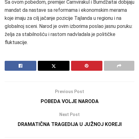
Sa ovom pobedom, premijer Čarnvirakul i Bumdžaitai dobijaju
mandat da nastave sa reformama i ekonomskim merama
koje imaju za cilj jačanje pozicije Tajlanda u regionu i na
globalnoj sceni. Narod je ovim izborima poslao jasnu poruku:
želja za stabilnošću i rastom nadvladala je političke
fluktuacije.
Previous Post
POBEDA VOLJE NARODA
Next Post
DRAMATIČNA TRAGEDIJA U JUŽNOJ KOREJI