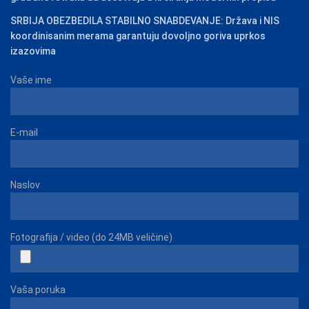
SRBIJA OBEZBEDILA STABILNO SNABDEVANJE: Država i NIS
koordinisanim merama garantuju dovoljno goriva uprkos
izazovima
Vaše ime
E-mail
Naslov
Fotografija / video (do 24MB veličine)
Vaša poruka