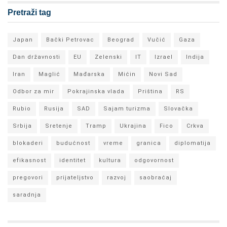
Pretraži tag
Japan
Bački Petrovac
Beograd
Vučić
Gaza
Dan državnosti
EU
Zelenski
IT
Izrael
Indija
Iran
Maglić
Mađarska
Mićin
Novi Sad
Odbor za mir
Pokrajinska vlada
Priština
RS
Rubio
Rusija
SAD
Sajam turizma
Slovačka
Srbija
Sretenje
Tramp
Ukrajina
Fico
Crkva
blokaderi
budućnost
vreme
granica
diplomatija
efikasnost
identitet
kultura
odgovornost
pregovori
prijateljstvo
razvoj
saobraćaj
saradnja