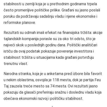
stabilnosti u zemlji koja je u prethodnim godinama trpela
često promenljive političke prilike. Građani su jasno poslali
poruku da podržavaju sadašnju vladu i njene ekonomske i
reformske planove.
Rezultati su odmah imali efekat na finansijska tržišta: akcije
tajlandskih kompanija porasle su za oko tri odsto, što je
najveći skok u poslednjih godinu dana. Politički analitičari
ističu da ovaj podatak pokazuje poverenje investitora i
stabilnost tržišta u situacijama kada građani potvrđuju
trenutnu vlast.
Narodna stranka, koja je u anketama pred izbore bila favorit
u nekim oblastima, osvojila je 118 mesta, dok je partija Feu
Taj zauzela treće mesto sa 74 mesta. Ovi rezultati jasno
pokazuju da glasači preferiraju snažnu i doslednu vladu koja
obećava ekonomski razvoj i političku stabilnost.