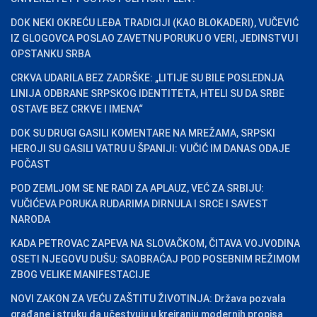
DOK NEKI OKREĆU LEĐA TRADICIJI (KAO BLOKADERI), VUČEVIĆ
IZ GLOGOVCA POSLAO ZAVETNU PORUKU O VERI, JEDINSTVU I
OPSTANKU SRBA
CRKVA UDARILA BEZ ZADRŠKE: „LITIJE SU BILE POSLEDNJA
LINIJA ODBRANE SRPSKOG IDENTITETA, HTELI SU DA SRBE
OSTAVE BEZ CRKVE I IMENA“
DOK SU DRUGI GASILI KOMENTARE NA MREŽAMA, SRPSKI
HEROJI SU GASILI VATRU U ŠPANIJI: VUČIĆ IM DANAS ODAJE
POČAST
POD ZEMLJOM SE NE RADI ZA APLAUZ, VEĆ ZA SRBIJU:
VUČIĆEVA PORUKA RUDARIMA DIRNULA I SRCE I SAVEST
NARODA
KADA PETROVAC ZAPEVA NA SLOVAČKOM, ČITAVA VOJVODINA
OSETI NJEGOVU DUŠU: SAOBRAĆAJ POD POSEBNIM REŽIMOM
ZBOG VELIKE MANIFESTACIJE
NOVI ZAKON ZA VEĆU ZAŠTITU ŽIVOTINJA: Država pozvala
građane i struku da učestvuju u kreiranju modernih propisa