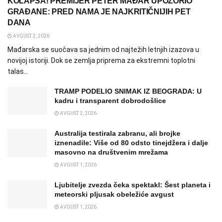
KOLAPSA! PREMIJER PETER MAĐAR UPOZORIO
GRAĐANE: PRED NAMA JE NAJKRITIČNIJIH PET
DANA
AVGUST 2, 2026
Mađarska se suočava sa jednim od najtežih letnjih izazova u
novijoj istoriji. Dok se zemlja priprema za ekstremni toplotni
talas...
TRAMP PODELIO SNIMAK IZ BEOGRADA: U
kadru i transparent dobrodošlice
AVGUST 2, 2026
Australija testirala zabranu, ali brojke
iznenadile: Više od 80 odsto tinejdžera i dalje
masovno na društvenim mrežama
AVGUST 1, 2026
Ljubitelje zvezda čeka spektakl: Šest planeta i
meteorski pljusak obeležiće avgust
AVGUST 1, 2026