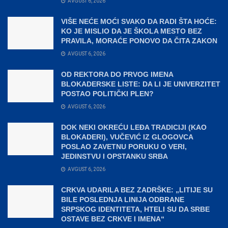
AVGUST 6, 2026
VIŠE NEĆE MOĆI SVAKO DA RADI ŠTA HOĆE:
KO JE MISLIO DA JE ŠKOLA MESTO BEZ
PRAVILA, MORAĆE PONOVO DA ČITA ZAKON
AVGUST 6, 2026
OD REKTORA DO PRVOG IMENA
BLOKADERSKE LISTE: DA LI JE UNIVERZITET
POSTAO POLITIČKI PLEN?
AVGUST 6, 2026
DOK NEKI OKREĆU LEĐA TRADICIJI (KAO
BLOKADERI), VUČEVIĆ IZ GLOGOVCA
POSLAO ZAVETNU PORUKU O VERI,
JEDINSTVU I OPSTANKU SRBA
AVGUST 6, 2026
CRKVA UDARILA BEZ ZADRŠKE: „LITIJE SU
BILE POSLEDNJA LINIJA ODBRANE
SRPSKOG IDENTITETA, HTELI SU DA SRBE
OSTAVE BEZ CRKVE I IMENA“