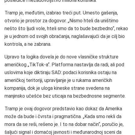
posledice i nezadovoljstvo miliona korisnika.
Tramp je, međutim, izabrao treći put. Umesto gašenja,
otvorio je prostor za dogovor. „Nismo hteli da uništimo
nešto što ljudi vole, hteli smo da to bude bezbedno“, rekao
je u jednom od svojih obraćanja, naglašavajući da je cilj bio
kontrola, a ne zabrana.
Upravo ta logika dovela je do nove vlasničke strukture
američkog „TikTok-a“. Platforma nastavlja da radi, ali pod
uslovima koje diktiraju SAD: podaci korisnika ostaju na
američkoj teritoriji, upravljanje je u rukama američkih
kompanija, dok je uloga kineske strane svedena na
manjinsko učešće bez uticaja na bezbednosne segmente.
Tramp je ovaj dogovor predstavio kao dokaz da Amerika
može da bude i čvrsta i pragmatična. „Kada smo rekli da
mora da se reši, rešeno je. I to na dobar način“, poručio je,
šaljući signal i domaćoj javnosti i međunarodnoj sceni da