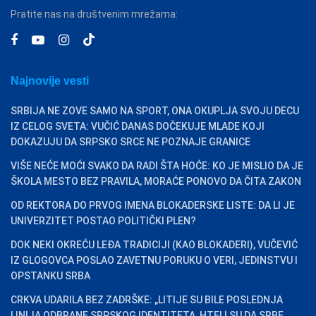
Pratite nas na društvenim mrežama:
Najnovije vesti
SRBIJA NE ZOVE SAMO NA SPORT, ONA OKUPLJA SVOJU DECU
IZ CELOG SVETA: VUČIĆ DANAS DOČEKUJE MLADE KOJI
DOKAZUJU DA SRPSKO SRCE NE POZNAJE GRANICE
VIŠE NEĆE MOĆI SVAKO DA RADI ŠTA HOĆE: KO JE MISLIO DA JE
ŠKOLA MESTO BEZ PRAVILA, MORAĆE PONOVO DA ČITA ZAKON
OD REKTORA DO PRVOG IMENA BLOKADERSKE LISTE: DA LI JE
UNIVERZITET POSTAO POLITIČKI PLEN?
DOK NEKI OKREĆU LEĐA TRADICIJI (KAO BLOKADERI), VUČEVIĆ
IZ GLOGOVCA POSLAO ZAVETNU PORUKU O VERI, JEDINSTVU I
OPSTANKU SRBA
CRKVA UDARILA BEZ ZADRŠKE: „LITIJE SU BILE POSLEDNJA
LINIJA ODBRANE SRPSKOG IDENTITETA, HTELI SU DA SRBE