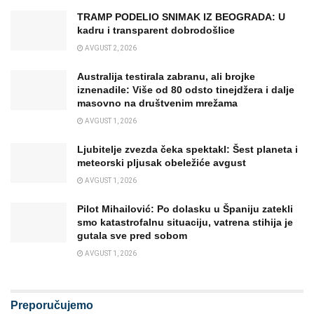
TRAMP PODELIO SNIMAK IZ BEOGRADA: U
kadru i transparent dobrodošlice
AVGUST 2, 2026
Australija testirala zabranu, ali brojke
iznenadile: Više od 80 odsto tinejdžera i dalje
masovno na društvenim mrežama
AVGUST 1, 2026
Ljubitelje zvezda čeka spektakl: Šest planeta i
meteorski pljusak obeležiće avgust
AVGUST 1, 2026
Pilot Mihailović: Po dolasku u Španiju zatekli
smo katastrofalnu situaciju, vatrena stihija je
gutala sve pred sobom
AVGUST 1, 2026
Preporučujemo