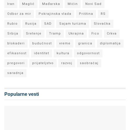
Iran
Maglić
Mađarska
Mićin
Novi Sad
Odbor za mir
Pokrajinska vlada
Priština
RS
Rubio
Rusija
SAD
Sajam turizma
Slovačka
Srbija
Sretenje
Tramp
Ukrajina
Fico
Crkva
blokaderi
budućnost
vreme
granica
diplomatija
efikasnost
identitet
kultura
odgovornost
pregovori
prijateljstvo
razvoj
saobraćaj
saradnja
Popularne vesti