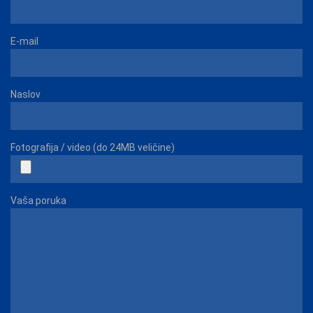
E-mail
Naslov
Fotografija / video (do 24MB veličine)
Vaša poruka