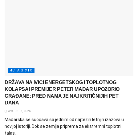
ИСТАКНУТО
DRŽAVA NA IVICI ENERGETSKOG I TOPLOTNOG
KOLAPSA! PREMIJER PETER MAĐAR UPOZORIO
GRAĐANE: PRED NAMA JE NAJKRITIČNIJIH PET
DANA
AVGUST 2, 2026
Mađarska se suočava sa jednim od najtežih letnjih izazova u
novijoj istoriji. Dok se zemlja priprema za ekstremni toplotni
talas...