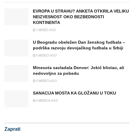
EVROPA U STRAHU? ANKETA OTKRILA VELIKU
NEIZVESNOST OKO BEZBEDNOSTI
KONTINENTA
1 MESEC AGO
U Beogradu obeležen Dan ženskog fudbala –
podrška razvoju devojačkog fudbala u Srbiji
5 MESECI AGO
Minesota savladala Denver: Jokić blistao, ali
nedovoljno za pobedu
5 MESECI AGO
SANACIJA MOSTA KA GLOŽANU U TOKU
4 MESECA AGO
Zaprati