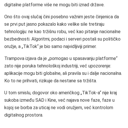
digitalne platforme više ne mogu biti iznad države.
Ono što ovaj slučaj čini posebno važnim jeste činjenica da
se prvi put jasno pokazalo kako velike sile tretiraju
tehnologiju: ne kao tržišnu robu, već kao pitanje nacionalne
bezbednosti. Algoritmi, podaci i serveri postali su političko
oružje, a „TikTok“ je bio samo najvidljiviji primer.
Trampova izjava da je „pomogao u spasavanju platforme“
zato nije poruka tehnološkoj industriji, već upozorenje:
aplikacije mogu biti globalne, ali pravila su i dalje nacionalna.
Ko to ne prihvati, rizikuje da nestane sa tržišta.
U tom smislu, dogovor oko američkog „TikTok-a“ nije kraj
sukoba između SAD i Kine, već najava nove faze, faze u
kojoj se borba za uticaj ne vodi oružjem, već kontrolom
digitalnog prostora.