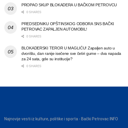
PROPAO SKUP BLOKADERA U BAČKOM PETROVCU
0 SHARES
PREDSEDNIKU OPŠTINSKOG ODBORA SNS BAČKI
PETROVAC ZAPALJEN AUTOMOBIL!
0 SHARES
BLOKADERSKI TEROR U MAGLIĆU! Zapaljen auto u
dvorištu, dan ranije isečene sve četiri gume – dva napada
za 24 sata, gde su institucije?
0 SHARES
Najnovije vesti iz kulture, politike i sporta - Bački Petrovac INFO