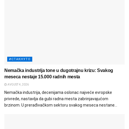
ИСТАКНУТО
Nemačka industrija tone u dugotrajnu krizu: Svakog
meseca nestaje 15.000 radnih mesta
AVGUST 4, 2026
Nemačka industrija, decenijama oslonac najveće evropske
privrede, nastavlja da gubi radna mesta zabrinjavajućom
brzinom. U prerađivačkom sektoru svakog meseca nestane...