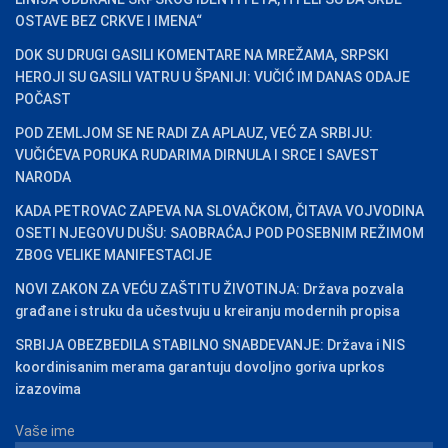
OSTAVE BEZ CRKVE I IMENA“
DOK SU DRUGI GASILI KOMENTARE NA MREŽAMA, SRPSKI
HEROJI SU GASILI VATRU U ŠPANIJI: VUČIĆ IM DANAS ODAJE
POČAST
POD ZEMLJOM SE NE RADI ZA APLAUZ, VEĆ ZA SRBIJU:
VUČIĆEVA PORUKA RUDARIMA DIRNULA I SRCE I SAVEST
NARODA
KADA PETROVAC ZAPEVA NA SLOVAČKOM, ČITAVA VOJVODINA
OSETI NJEGOVU DUŠU: SAOBRAĆAJ POD POSEBNIM REŽIMOM
ZBOG VELIKE MANIFESTACIJE
NOVI ZAKON ZA VEĆU ZAŠTITU ŽIVOTINJA: Država pozvala
građane i struku da učestvuju u kreiranju modernih propisa
SRBIJA OBEZBEDILA STABILNO SNABDEVANJE: Država i NIS
koordinisanim merama garantuju dovoljno goriva uprkos
izazovima
Vaše ime