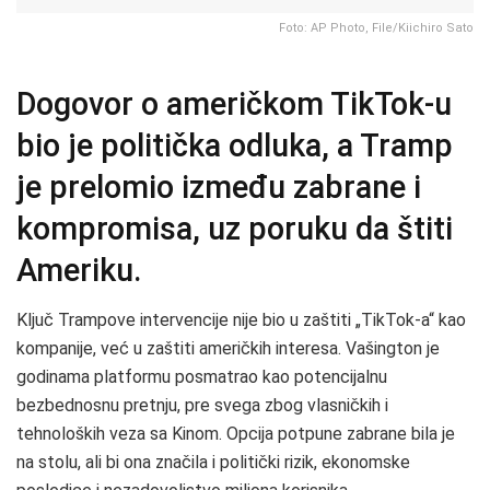
Foto: AP Photo, File/Kiichiro Sato
Dogovor o američkom TikTok-u
bio je politička odluka, a Tramp
je prelomio između zabrane i
kompromisa, uz poruku da štiti
Ameriku.
Ključ Trampove intervencije nije bio u zaštiti „TikTok-a“ kao
kompanije, već u zaštiti američkih interesa. Vašington je
godinama platformu posmatrao kao potencijalnu
bezbednosnu pretnju, pre svega zbog vlasničkih i
tehnoloških veza sa Kinom. Opcija potpune zabrane bila je
na stolu, ali bi ona značila i politički rizik, ekonomske