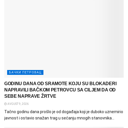
БАЧКИ ПЕТРОВАЦ
GODINU DANA OD SRAMOTE KOJU SU BLOKADERI
NAPRAVILI BAČKOM PETROVCU SA CILJEM DA OD
SEBE NAPRAVE ŽRTVE
AVGUST 9, 2026
Tačno godinu dana prošlo je od događaja koji je duboko uznemirio
javnost i ostavio snažan trag u sećanju mnogih stanovnika...