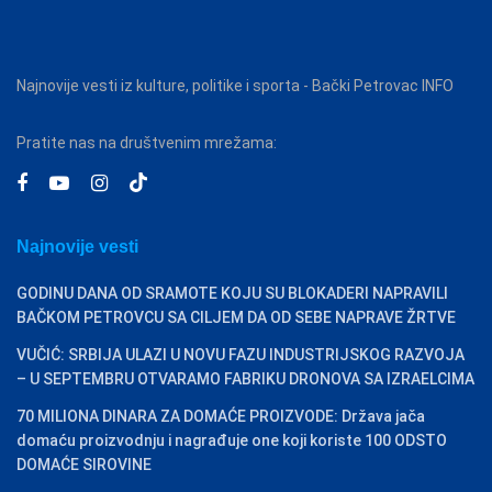
Najnovije vesti iz kulture, politike i sporta - Bački Petrovac INFO
Pratite nas na društvenim mrežama:
Najnovije vesti
GODINU DANA OD SRAMOTE KOJU SU BLOKADERI NAPRAVILI
BAČKOM PETROVCU SA CILJEM DA OD SEBE NAPRAVE ŽRTVE
VUČIĆ: SRBIJA ULAZI U NOVU FAZU INDUSTRIJSKOG RAZVOJA
– U SEPTEMBRU OTVARAMO FABRIKU DRONOVA SA IZRAELCIMA
70 MILIONA DINARA ZA DOMAĆE PROIZVODE: Država jača
domaću proizvodnju i nagrađuje one koji koriste 100 ODSTO
DOMAĆE SIROVINE