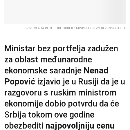
Foto: VLADA REPUBLIKE SRBIJE/ MINISTARSTVO BEZ PORTFELJA
Ministar bez portfelja zadužen
za oblast međunarodne
ekonomske saradnje
Nenad
Popović
izjavio je u Rusiji da je u
razgovoru s ruskim ministrom
ekonomije dobio potvrdu da će
Srbija tokom ove godine
obezbediti
najpovoljniju cenu