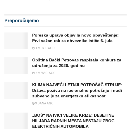
Preporučujemo
Poreska uprava objavila novo obaveštenje:
Prvi važan rok za obveznike ističe 6. jula
1 MESEC AGO
Opština Bački Petrovac raspisala konkurs za
udruženja za 2026. godinu
6 MESECI AGO
KLIMA NAJVEĆI LETNJI POTROŠAČ STRUJE:
Država poziva na racionalnu potrošnju i nudi
subvencije za energetsku efikasnost
3 DANA AGO
„BOŠ“ NA IVICI VELIKE KRIZE: DESETINE
HILJADA RADNIH MESTA NESTAJU ZBOG
ELEKTRIČNIH AUTOMOBILA