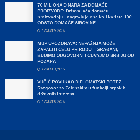
70 MILIONA DINARA ZA DOMAĆE
PROIZVODE: Država jača domaću
proizvodnju i nagrađuje one koji koriste 100
ODSTO DOMAĆE SIROVINE
AVGUST 9, 2026
MUP UPOZORAVA: NEPAŽNJA MOŽE
ZAPALITI CELU PRIRODU – GRAĐANI,
BUDIMO ODGOVORNI I ČUVAJMO SRBIJU OD
POŽARA
AVGUST 9, 2026
VUČIĆ POVUKAO DIPLOMATSKI POTEZ:
Razgovor sa Zelenskim u funkciji srpskih
državnih interesa
AVGUST 8, 2026