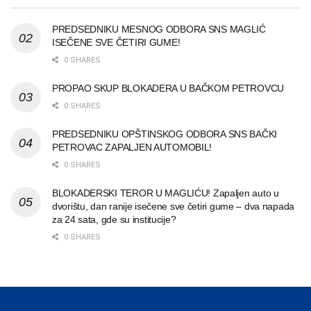
PREDSEDNIKU MESNOG ODBORA SNS MAGLIĆ
ISEČENE SVE ČETIRI GUME!
0 SHARES
PROPAO SKUP BLOKADERA U BAČKOM PETROVCU
0 SHARES
PREDSEDNIKU OPŠTINSKOG ODBORA SNS BAČKI
PETROVAC ZAPALJEN AUTOMOBIL!
0 SHARES
BLOKADERSKI TEROR U MAGLIĆU! Zapaljen auto u
dvorištu, dan ranije isečene sve četiri gume – dva napada
za 24 sata, gde su institucije?
0 SHARES