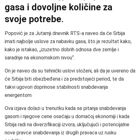
gasa i dovoljne količine za
svoje potrebe
.
Popović je za Jutarnji dnevnik RTS-a naveo da će Srbija
imati najbolje uslove za nabavku gasa, što je rezultat kako,
kako je istakao, „izuzetno dobrih odnosa dve zemlje i
saradnje na ekonomskom nivou“.
On je naveo da su tehnički uslovi složeni, ali da je uvereno da
će Srbija biti obezbeđena i za predstojeći period, te da
takvi ugovori doprinose stabilnosti snabdevanja
energentom.
Ova izjava dolazi u trenutku kada se pitanja snabdevanja
gasom i njegove cene osećaju u domaćoj ekonomiji i kada
Srbija radi na diverzifikaciji izvora, uključujući i potencijalne
nove pravce snabdevanja iz drugih pravaca uz rusku