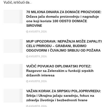
Vučić, ističući da...
70 MILIONA DINARA ZA DOMAĆE PROIZVODE:
Država jača domaću proizvodnju i nagrađuje
one koji koriste 100 ODSTO DOMAĆE
SIROVINE
AVGUST 9, 2026
MUP UPOZORAVA: NEPAŽNJA MOŽE ZAPALITI
CELU PRIRODU – GRAĐANI, BUDIMO
ODGOVORNI I ČUVAJMO SRBIJU OD POŽARA
AVGUST 9, 2026
VUČIĆ POVUKAO DIPLOMATSKI POTEZ:
Razgovor sa Zelenskim u funkciji srpskih
državnih interesa
AVGUST 8, 2026
VAŽAN KORAK ZA SRPSKU POLJOPRIVREDU:
Srbija i Ukrajina jačaju saradnju, fokus na
zdravlju životinja i bezbednosti hrane
AVGUST 8, 2026