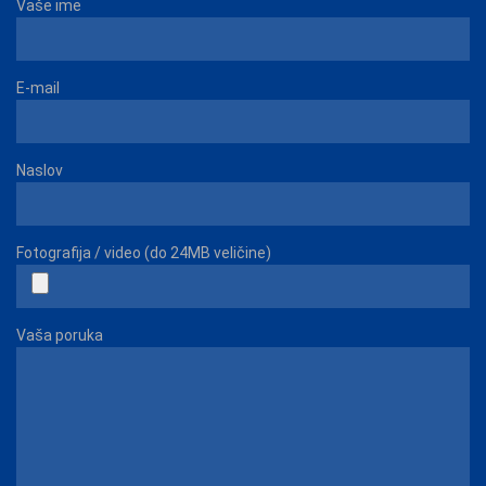
Vaše ime
E-mail
Naslov
Fotografija / video (do 24MB veličine)
Vaša poruka