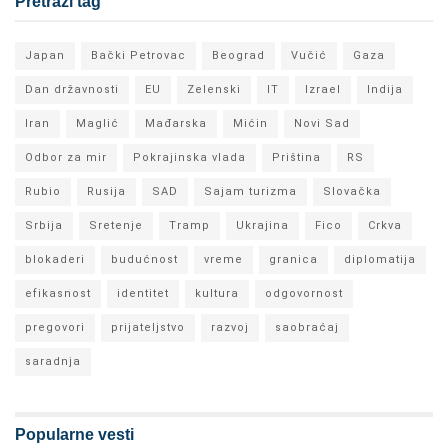
Pretraži tag
Japan
Bački Petrovac
Beograd
Vučić
Gaza
Dan državnosti
EU
Zelenski
IT
Izrael
Indija
Iran
Maglić
Mađarska
Mićin
Novi Sad
Odbor za mir
Pokrajinska vlada
Priština
RS
Rubio
Rusija
SAD
Sajam turizma
Slovačka
Srbija
Sretenje
Tramp
Ukrajina
Fico
Crkva
blokaderi
budućnost
vreme
granica
diplomatija
efikasnost
identitet
kultura
odgovornost
pregovori
prijateljstvo
razvoj
saobraćaj
saradnja
Popularne vesti