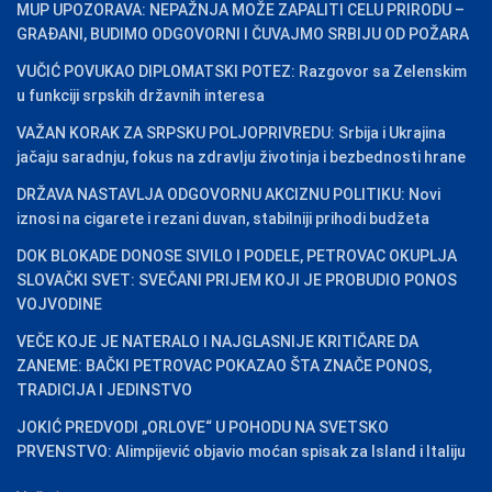
MUP UPOZORAVA: NEPAŽNJA MOŽE ZAPALITI CELU PRIRODU –
GRAĐANI, BUDIMO ODGOVORNI I ČUVAJMO SRBIJU OD POŽARA
VUČIĆ POVUKAO DIPLOMATSKI POTEZ: Razgovor sa Zelenskim
u funkciji srpskih državnih interesa
VAŽAN KORAK ZA SRPSKU POLJOPRIVREDU: Srbija i Ukrajina
jačaju saradnju, fokus na zdravlju životinja i bezbednosti hrane
DRŽAVA NASTAVLJA ODGOVORNU AKCIZNU POLITIKU: Novi
iznosi na cigarete i rezani duvan, stabilniji prihodi budžeta
DOK BLOKADE DONOSE SIVILO I PODELE, PETROVAC OKUPLJA
SLOVAČKI SVET: SVEČANI PRIJEM KOJI JE PROBUDIO PONOS
VOJVODINE
VEČE KOJE JE NATERALO I NAJGLASNIJE KRITIČARE DA
ZANEME: BAČKI PETROVAC POKAZAO ŠTA ZNAČE PONOS,
TRADICIJA I JEDINSTVO
JOKIĆ PREDVODI „ORLOVE“ U POHODU NA SVETSKO
PRVENSTVO: Alimpijević objavio moćan spisak za Island i Italiju