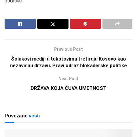
podršku.
Previous Post
Šolakovi mediji u tekstovima tretiraju Kosovo kao
nezavisnu državu. Pravi odraz blokaderske politike
Next Post
DRŽAVA KOJA ČUVA UMETNOST
Povezane
vesti