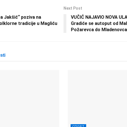
Next Post
a Jakšić“ poziva na
VUČIĆ NAJAVIO NOVA UL
folklorne tradicije u Magliću
Gradiće se autoput od Ma
Požarevca do Mladenovca
sti
СПОРТ