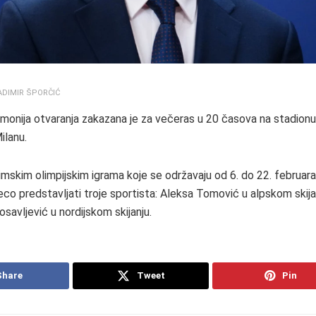
ADIMIR ŠPORČIĆ
onija otvaranja zakazana je za večeras u 20 časova na stadionu 
ilanu.
imskim olimpijskim igrama koje se održavaju od 6. do 22. februara 
co predstavljati troje sportista: Aleksa Tomović u alpskom skijan
losavljević u nordijskom skijanju.
Share
Tweet
Pin