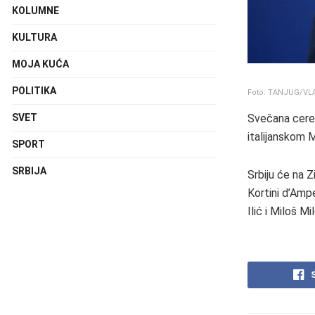
KOLUMNE
KULTURA
MOJA KUĆA
POLITIKA
Foto: TANJUG/VL
Svečana cerem
SVET
italijanskom M
SPORT
SRBIJA
Srbiju će na Z
Kortini d’Ampe
Ilić i Miloš Mi