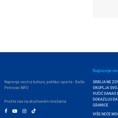
Najnovije ve
Najnovije vesti iz kulture, politike i sporta - Bački
SRBIJA NE ZO
Petrovac INFO
OKUPLJA SVOJ
VUČIĆ DANAS 
DOKAZUJU DA
Pratite nas na društvenim mrežama:
GRANICE
VIŠE NEĆE MO