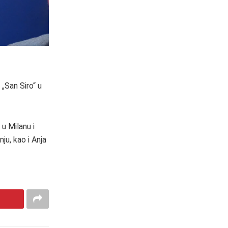
„San Siro“ u
u Milanu i
ju, kao i Anja