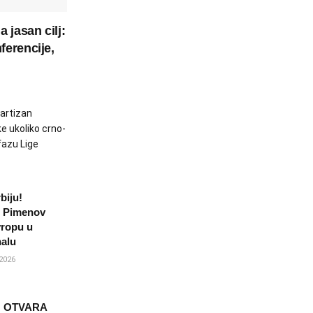
 jasan cilj:
ferencije,
artizan
e ukoliko crno-
fazu Lige
biju!
i Pimenov
vropu u
nalu
2026
N OTVARA