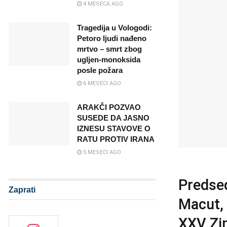
4 MESECA AGO
Tragedija u Vologodi:
Petoro ljudi nađeno
mrtvo – smrt zbog
ugljen‑monoksida
posle požara
6 MESECI AGO
ARAKČI POZVAO
SUSEDE DA JASNO
IZNESU STAVOVE O
RATU PROTIV IRANA
5 MESECI AGO
Predsed
Zaprati
Macut,
XXV Zim