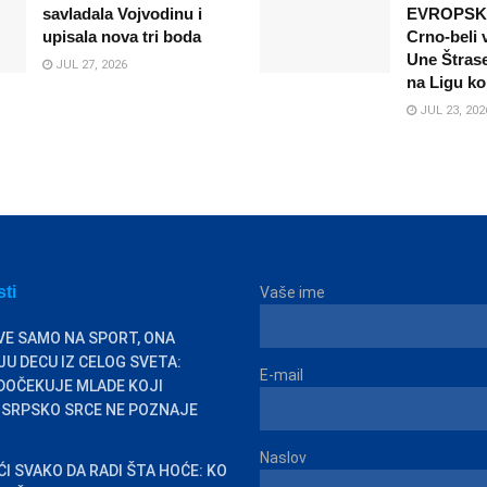
savladala Vojvodinu i
EVROPSK
upisala nova tri boda
Crno-beli 
Une Štras
JUL 27, 2026
na Ligu ko
JUL 23, 202
sti
Vaše ime
VE SAMO NA SPORT, ONA
U DECU IZ CELOG SVETA:
E-mail
DOČEKUJE MLADE KOJI
 SRPSKO SRCE NE POZNAJE
Naslov
ĆI SVAKO DA RADI ŠTA HOĆE: KO