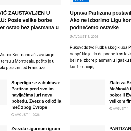
IĆ ZAUSTAVLJEN U
Uprava Partizana postavila
 Posle velike borbe
Ako ne izborimo Ligu kon
ser ostao bez plasmana u
podnećemo ostavke
AVGUST 3, 2026
Rukovodstvo Fudbalskog kluba P
saopštilo je da će podneti ostavk
 Miomir Kecmanović završio je
beli ne izbore plasman u ligašku 
ersu u Montrealu, pošto je u
konferencije,...
la poražen od Francuza...
Superliga se zahuktava:
Zlato za Sr
Partizan pred svojim
Mačković 
navijačima juri novu
pokorili E
pobedu, Zvezda odložila
velikom fi
meč zbog Evrope
AVGUST 1, 
AVGUST 1, 2026
Zvezda sigurnom igrom
PARTIZA