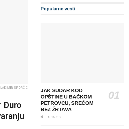
Popularne vesti
VLADIMIR ŠPORČIĆ
JAK SUDAR KOD
OPŠTINE U BAČKOM
r Đuro
PETROVCU, SREĆOM
BEZ ŽRTAVA
varanju
0 SHARES