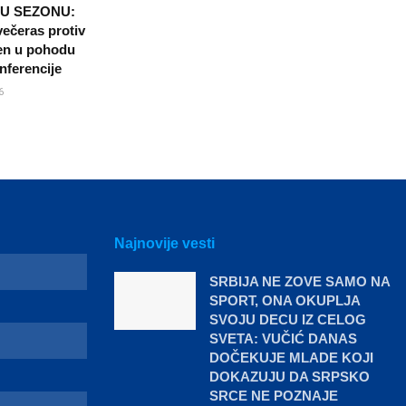
U SEZONU:
večeras protiv
en u pohodu
nferencije
6
Najnovije vesti
SRBIJA NE ZOVE SAMO NA
SPORT, ONA OKUPLJA
SVOJU DECU IZ CELOG
SVETA: VUČIĆ DANAS
DOČEKUJE MLADE KOJI
DOKAZUJU DA SRPSKO
SRCE NE POZNAJE