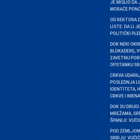
JE MISLIO DA
MORAĆE PONO
OD REKTORA 
LISTE: DA LI 
POLITIČKI PL
DOK NEKI OKR
BLOKADERI), 
ZAVETNU PORU
OPSTANKU SR
CRKVA UDARILA
POSLEDNJA L
IDENTITETA, 
CRKVE I IMENA
DOK SU DRUGI
MREŽAMA, SRP
ŠPANIJI: VUČ
POD ZEMLJOM 
SRBIJU: VUČI