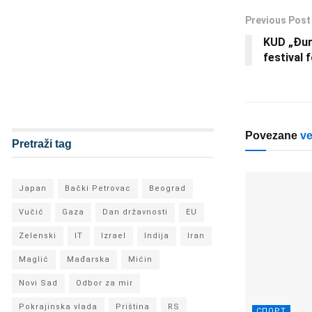
Previous Post
KUD „Đur
festival 
Povezane
ve
Pretraži tag
Japan
Bački Petrovac
Beograd
Vučić
Gaza
Dan državnosti
EU
Zelenski
IT
Izrael
Indija
Iran
Maglić
Mađarska
Mićin
Novi Sad
Odbor za mir
Pokrajinska vlada
Priština
RS
СПОРТ