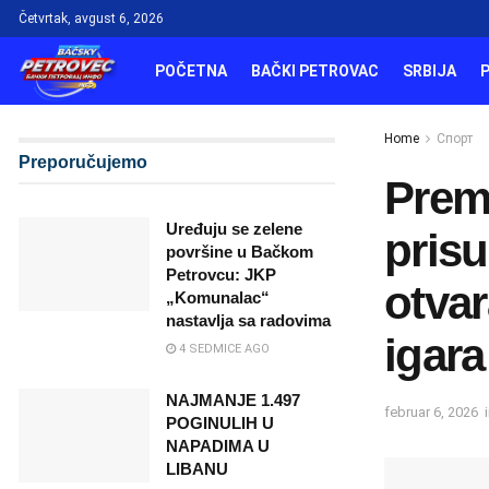
Četvrtak, avgust 6, 2026
POČETNA
BAČKI PETROVAC
SRBIJA
Home
Спорт
Preporučujemo
Prem
Uređuju se zelene
pris
površine u Bačkom
Petrovcu: JKP
otvar
„Komunalac“
nastavlja sa radovima
igara
4 SEDMICE AGO
NAJMANJE 1.497
februar 6, 2026
POGINULIH U
NAPADIMA U
LIBANU