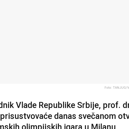
Foto: TANJUG/
nik Vlade Republike Srbije, prof. d
 prisustvovaće danas svečanom ot
skih olimpijskih igara u Milanu,