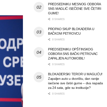
PREDSEDNIKU MESNOG ODBORA
SNS MAGLIĆ ISEČENE SVE ČETIRI
GUME!
0 SHARES
PROPAO SKUP BLOKADERA U
BAČKOM PETROVCU
0 SHARES
PREDSEDNIKU OPŠTINSKOG
ODBORA SNS BAČKI PETROVAC
ZAPALJEN AUTOMOBIL!
0 SHARES
BLOKADERSKI TEROR U MAGLIĆU!
Zapaljen auto u dvorištu, dan ranije
isečene sve četiri gume – dva napada
za 24 sata, gde su institucije?
0 SHARES