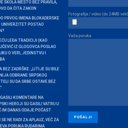
 JE ŠKOLA MESTO BEZ PRAVILA,
VO DA ČITA ZAKON
Fotografija / video (do 24MB veli
DO PRVOG IMENA BLOKADERSKE
JE UNIVERZITET POSTAO
EN?
Vaša poruka
EĆU LEĐA TRADICIJI (KAO
VUČEVIĆ IZ GLOGOVCA POSLAO
KU O VERI, JEDINSTVU I
BA
 BEZ ZADRŠKE: „LITIJE SU BILE
INIJA ODBRANE SRPSKOG
HTELI SU DA SRBE OSTAVE BEZ
“
 GASILI KOMENTARE NA
SKI HEROJI SU GASILI VATRU U
IĆ IM DANAS ODAJE POČAST
SE NE RADI ZA APLAUZ, VEĆ ZA
ĆEVA PORUKA RUDARIMA