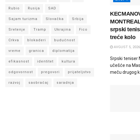
Rubio
Rusija
SAD
KECMANOV
Sajam turizma
Slovačka
Srbija
MONTREALU:
srpski teni
Sretenje
Tramp
Ukrajina
Fico
treće kolo
Crkva
blokaderi
budućnost
AVGUST 5, 2026
vreme
granica
diplomatija
Srpski teniser
efikasnost
identitet
kultura
učešće na Mast
meču drugog ko
odgovornost
pregovori
prijateljstvo
razvoj
saobraćaj
saradnja