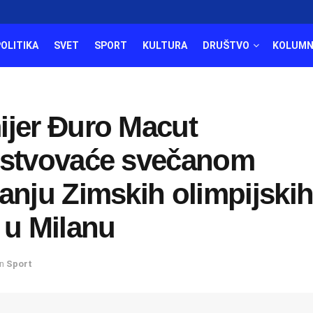
POLITIKA
SVET
SPORT
KULTURA
DRUŠTVO
KOLUMN
ijer Đuro Macut
ustvovaće svečanom
anju Zimskih olimpijski
 u Milanu
in
Sport