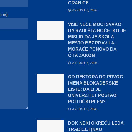
GRANICE
AVGUST 6, 2026
čine)
VIŠE NEĆE MOĆI SVAKO
DA RADI ŠTA HOĆE: KO JE
MISLIO DA JE ŠKOLA
MESTO BEZ PRAVILA,
MORAĆE PONOVO DA
ČITA ZAKON
AVGUST 6, 2026
OD REKTORA DO PRVOG
IMENA BLOKADERSKE
LISTE: DA LI JE
UNIVERZITET POSTAO
POLITIČKI PLEN?
AVGUST 6, 2026
DOK NEKI OKREĆU LEĐA
TRADICIJI (KAO