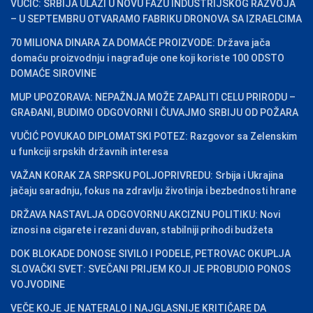
VUČIĆ: SRBIJA ULAZI U NOVU FAZU INDUSTRIJSKOG RAZVOJA
– U SEPTEMBRU OTVARAMO FABRIKU DRONOVA SA IZRAELCIMA
70 MILIONA DINARA ZA DOMAĆE PROIZVODE: Država jača
domaću proizvodnju i nagrađuje one koji koriste 100 ODSTO
DOMAĆE SIROVINE
MUP UPOZORAVA: NEPAŽNJA MOŽE ZAPALITI CELU PRIRODU –
GRAĐANI, BUDIMO ODGOVORNI I ČUVAJMO SRBIJU OD POŽARA
VUČIĆ POVUKAO DIPLOMATSKI POTEZ: Razgovor sa Zelenskim
u funkciji srpskih državnih interesa
VAŽAN KORAK ZA SRPSKU POLJOPRIVREDU: Srbija i Ukrajina
jačaju saradnju, fokus na zdravlju životinja i bezbednosti hrane
DRŽAVA NASTAVLJA ODGOVORNU AKCIZNU POLITIKU: Novi
iznosi na cigarete i rezani duvan, stabilniji prihodi budžeta
DOK BLOKADE DONOSE SIVILO I PODELE, PETROVAC OKUPLJA
SLOVAČKI SVET: SVEČANI PRIJEM KOJI JE PROBUDIO PONOS
VOJVODINE
VEČE KOJE JE NATERALO I NAJGLASNIJE KRITIČARE DA