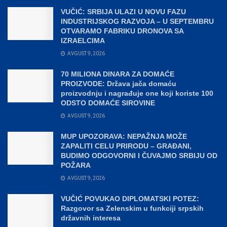
VUČIĆ: SRBIJA ULAZI U NOVU FAZU
INDUSTRIJSKOG RAZVOJA – U SEPTEMBRU
OTVARAMO FABRIKU DRONOVA SA
IZRAELCIMA
AVGUST 9, 2026
70 MILIONA DINARA ZA DOMAĆE
PROIZVODE: Država jača domaću
proizvodnju i nagrađuje one koji koriste 100
ODSTO DOMAĆE SIROVINE
AVGUST 9, 2026
MUP UPOZORAVA: NEPAŽNJA MOŽE
ZAPALITI CELU PRIRODU – GRAĐANI,
BUDIMO ODGOVORNI I ČUVAJMO SRBIJU OD
POŽARA
AVGUST 9, 2026
VUČIĆ POVUKAO DIPLOMATSKI POTEZ:
Razgovor sa Zelenskim u funkciji srpskih
državnih interesa