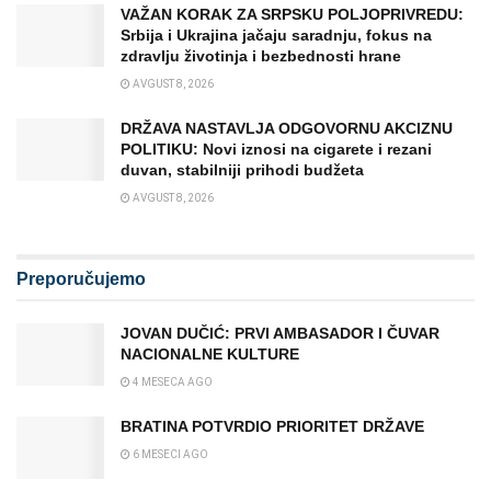
VAŽAN KORAK ZA SRPSKU POLJOPRIVREDU:
Srbija i Ukrajina jačaju saradnju, fokus na
zdravlju životinja i bezbednosti hrane
AVGUST 8, 2026
DRŽAVA NASTAVLJA ODGOVORNU AKCIZNU
POLITIKU: Novi iznosi na cigarete i rezani
duvan, stabilniji prihodi budžeta
AVGUST 8, 2026
Preporučujemo
JOVAN DUČIĆ: PRVI AMBASADOR I ČUVAR
NACIONALNE KULTURE
4 MESECA AGO
BRATINA POTVRDIO PRIORITET DRŽAVE
6 MESECI AGO