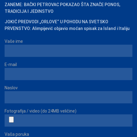
ZANEME: BAČKI PETROVAC POKAZAO ŠTA ZNAČE PONOS,
TRADICIJA I JEDINSTVO
JOKIĆ PREDVODI „ORLOVE“ U POHODU NA SVETSKO
PRVENSTVO: Alimpijević objavio moćan spisak za Island i Italiju
Vaše ime
E-mail
Naslov
Fotografija / video (do 24MB veličine)
Vaša poruka