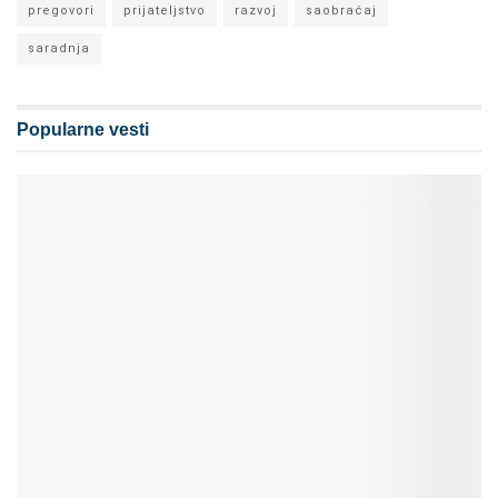
pregovori
prijateljstvo
razvoj
saobraćaj
saradnja
Popularne vesti