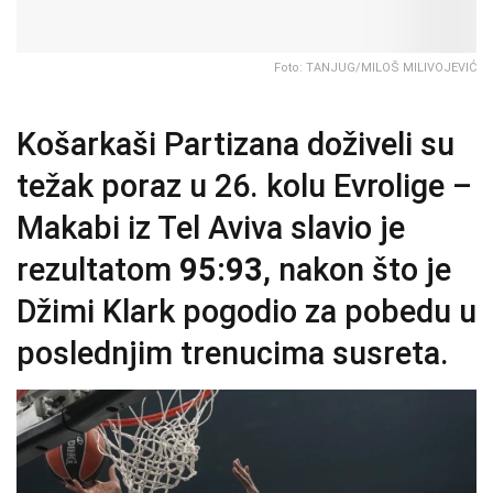
Foto: TANJUG/MILOŠ MILIVOJEVIĆ
Košarkaši Partizana doživeli su
težak poraz u 26. kolu Evrolige –
Makabi iz Tel Aviva slavio je
rezultatom
95:93
, nakon što je
Džimi Klark pogodio za pobedu u
poslednjim trenucima susreta.