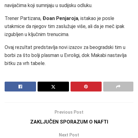
navijačima koji sumnjaju u sudijsku odluku.
Trener Partizana,
Đoan Penjaroja
, istakao je posle
utakmice da njegov tim zaslužuje više, ali da je meč ipak
izgubljen u ključnim trenucima.
Ovaj rezultat predstavlja novi izazov za beogradski tim u
borbi za što bolji plasman u Evroligi, dok Makabi nastavlja
bitku za vrh tabele.
Previous Post
ZAKLJUČEN SPORAZUM O NAFTI
Next Post