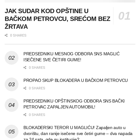
JAK SUDAR KOD OPŠTINE U
BAČKOM PETROVCU, SREĆOM BEZ
ŽRTAVA
0 SHARES
PREDSEDNIKU MESNOG ODBORA SNS MAGLIĆ
ISEČENE SVE ČETIRI GUME!
0 SHARES
PROPAO SKUP BLOKADERA U BAČKOM PETROVCU
0 SHARES
PREDSEDNIKU OPŠTINSKOG ODBORA SNS BAČKI
PETROVAC ZAPALJEN AUTOMOBIL!
0 SHARES
BLOKADERSKI TEROR U MAGLIĆU! Zapaljen auto u
dvorištu, dan ranije isečene sve četiri gume – dva napada
za 24 sata, gde su institucije?