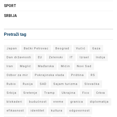
SPORT
SRBIJA
Pretraži tag
Japan
Bački Petrovac
Beograd
Vučić
Gaza
Dan državnosti
EU
Zelenski
IT
Izrael
Indija
Iran
Maglić
Mađarska
Mićin
Novi Sad
Odbor za mir
Pokrajinska vlada
Priština
RS
Rubio
Rusija
SAD
Sajam turizma
Slovačka
Srbija
Sretenje
Tramp
Ukrajina
Fico
Crkva
blokaderi
budućnost
vreme
granica
diplomatija
efikasnost
identitet
kultura
odgovornost