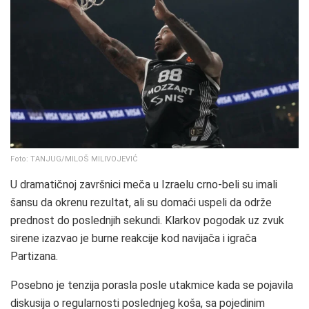
Foto: TANJUG/MILOŠ MILIVOJEVIĆ
U dramatičnoj završnici meča u Izraelu crno-beli su imali
šansu da okrenu rezultat, ali su domaći uspeli da održe
prednost do poslednjih sekundi. Klarkov pogodak uz zvuk
sirene izazvao je burne reakcije kod navijača i igrača
Partizana.
Posebno je tenzija porasla posle utakmice kada se pojavila
diskusija o regularnosti poslednjeg koša, sa pojedinim