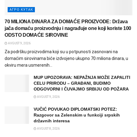
АГРО КУТАК
70 MILIONA DINARA ZA DOMAĆE PROIZVODE: Država
jača domaću proizvodnju i nagrađuje one koji koriste 100
ODSTO DOMAĆE SIROVINE
AVGUST 9, 2026
Za podršku proizvodima koji su u potpunosti zasnovani na
domaćim sirovinama biće izdvojeno ukupno 70 miliona dinara, u
okviru mera usmerenih...
MUP UPOZORAVA: NEPAŽNJA MOŽE ZAPALITI
CELU PRIRODU – GRAĐANI, BUDIMO
ODGOVORNI I ČUVAJMO SRBIJU OD POŽARA
AVGUST 9, 2026
VUČIĆ POVUKAO DIPLOMATSKI POTEZ:
Razgovor sa Zelenskim u funkciji srpskih
državnih interesa
AVGUST 8, 2026