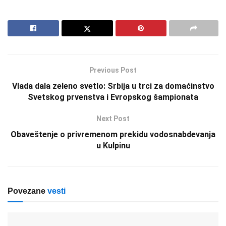
Previous Post
Vlada dala zeleno svetlo: Srbija u trci za domaćinstvo
Svetskog prvenstva i Evropskog šampionata
Next Post
Obaveštenje o privremenom prekidu vodosnabdevanja
u Kulpinu
Povezane
vesti