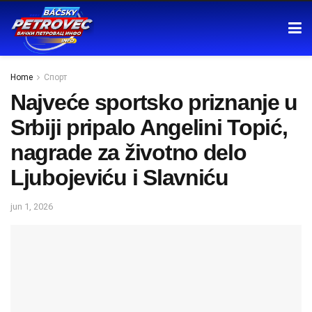
Home
Спорт
Najveće sportsko priznanje u
Srbiji pripalo Angelini Topić,
nagrade za životno delo
Ljubojeviću i Slavniću
jun 1, 2026