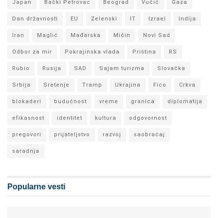
Japan
Bački Petrovac
Beograd
Vučić
Gaza
Dan državnosti
EU
Zelenski
IT
Izrael
Indija
Iran
Maglić
Mađarska
Mićin
Novi Sad
Odbor za mir
Pokrajinska vlada
Priština
RS
Rubio
Rusija
SAD
Sajam turizma
Slovačka
Srbija
Sretenje
Tramp
Ukrajina
Fico
Crkva
blokaderi
budućnost
vreme
granica
diplomatija
efikasnost
identitet
kultura
odgovornost
pregovori
prijateljstvo
razvoj
saobraćaj
saradnja
Popularne vesti