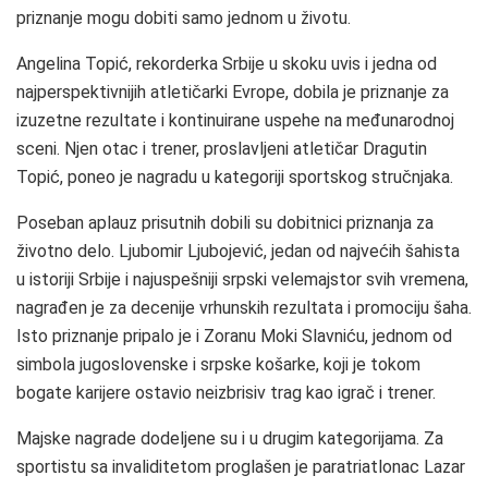
priznanje mogu dobiti samo jednom u životu.
Angelina Topić, rekorderka Srbije u skoku uvis i jedna od
najperspektivnijih atletičarki Evrope, dobila je priznanje za
izuzetne rezultate i kontinuirane uspehe na međunarodnoj
sceni. Njen otac i trener, proslavljeni atletičar Dragutin
Topić, poneo je nagradu u kategoriji sportskog stručnjaka.
Poseban aplauz prisutnih dobili su dobitnici priznanja za
životno delo. Ljubomir Ljubojević, jedan od najvećih šahista
u istoriji Srbije i najuspešniji srpski velemajstor svih vremena,
nagrađen je za decenije vrhunskih rezultata i promociju šaha.
Isto priznanje pripalo je i Zoranu Moki Slavniću, jednom od
simbola jugoslovenske i srpske košarke, koji je tokom
bogate karijere ostavio neizbrisiv trag kao igrač i trener.
Majske nagrade dodeljene su i u drugim kategorijama. Za
sportistu sa invaliditetom proglašen je paratriatlonac Lazar