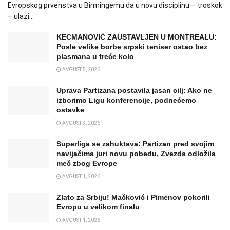
Evropskog prvenstva u Birmingemu da u novu disciplinu – troskok
– ulazi...
KECMANOVIĆ ZAUSTAVLJEN U MONTREALU:
Posle velike borbe srpski teniser ostao bez
plasmana u treće kolo
AVGUST 5, 2026
Uprava Partizana postavila jasan cilj: Ako ne
izborimo Ligu konferencije, podnećemo
ostavke
AVGUST 3, 2026
Superliga se zahuktava: Partizan pred svojim
navijačima juri novu pobedu, Zvezda odložila
meč zbog Evrope
AVGUST 1, 2026
Zlato za Srbiju! Mačković i Pimenov pokorili
Evropu u velikom finalu
AVGUST 1, 2026