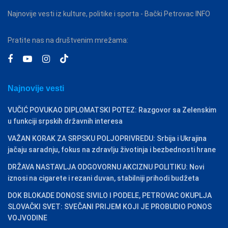
Najnovije vesti iz kulture, politike i sporta - Bački Petrovac INFO
Pratite nas na društvenim mrežama:
Najnovije vesti
VUČIĆ POVUKAO DIPLOMATSKI POTEZ: Razgovor sa Zelenskim
u funkciji srpskih državnih interesa
VAŽAN KORAK ZA SRPSKU POLJOPRIVREDU: Srbija i Ukrajina
jačaju saradnju, fokus na zdravlju životinja i bezbednosti hrane
DRŽAVA NASTAVLJA ODGOVORNU AKCIZNU POLITIKU: Novi
iznosi na cigarete i rezani duvan, stabilniji prihodi budžeta
DOK BLOKADE DONOSE SIVILO I PODELE, PETROVAC OKUPLJA
SLOVAČKI SVET: SVEČANI PRIJEM KOJI JE PROBUDIO PONOS
VOJVODINE