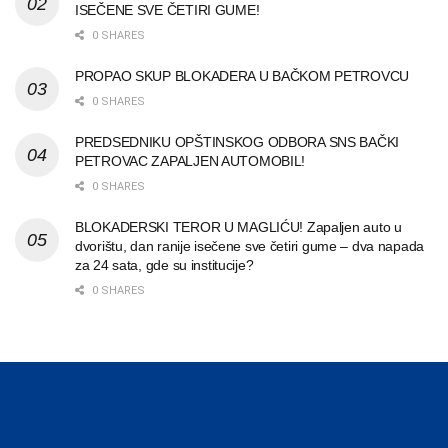
ISEČENE SVE ČETIRI GUME!
0 SHARES
PROPAO SKUP BLOKADERA U BAČKOM PETROVCU
0 SHARES
PREDSEDNIKU OPŠTINSKOG ODBORA SNS BAČKI
PETROVAC ZAPALJEN AUTOMOBIL!
0 SHARES
BLOKADERSKI TEROR U MAGLIĆU! Zapaljen auto u
dvorištu, dan ranije isečene sve četiri gume – dva napada
za 24 sata, gde su institucije?
0 SHARES