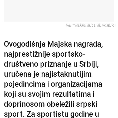
Foto: TANJUG/MILOŠ MILIVOJEVIĆ
Ovogodišnja Majska nagrada,
najprestižnije sportsko-
društveno priznanje u Srbiji,
uručena je najistaknutijim
pojedincima i organizacijama
koji su svojim rezultatima i
doprinosom obeležili srpski
sport. Za sportistu godine u