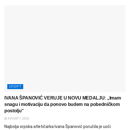
СПОРТ
IVANA ŠPANOVIĆ VERUJE U NOVU MEDALJU: „Imam
snagu i motivaciju da ponovo budem na pobedničkom
postolju“
AVGUST 7, 2026
Najbolja srpska atletičarka Ivana Španović poručila je uoči