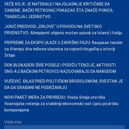
VEČE KOJE JE NATERALO I NAJGLASNIJE KRITIČARE DA
ZANEME: BAČKI PETROVAC POKAZAO ŠTA ZNAČE PONOS,
TRADICIJA I JEDINSTVO
JOKIĆ PREDVODI „ORLOVE“ U POHODU NA SVETSKO
PRVENSTVO: Alimpijević objavio moćan spisak za Island i Italiju
PRIPREME ZA EKSPO ULAZE U ZAVRŠNU FAZU: Raspisan tender
za štampu dva miliona ulaznica za najveći događaj u istoriji
Srbije
DOK BLOKADERI ŠIRE PODELE I PODIŽU TENZIJE, AKTIVISTI
SNS-A U BAČKOM PETROVCU RAZGOVARAJU SA NARODOM
VUČEVIĆ: ĐILAS PRED POLITIČKIM BRODOLOMOM, SVESTAN JE
DA GA GRAĐANI NE PODRŽAVAJU
NOVI PAKET MERA ZA PRIVREDU: Vlada Srbije utvrdila
finansijska rešenja za stabilniji ekonomski rast i jaču podršku
kompanijama
Vaše ime