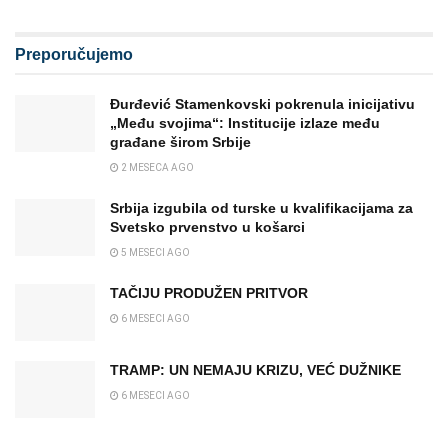
Preporučujemo
Đurđević Stamenkovski pokrenula inicijativu
„Među svojima“: Institucije izlaze među
građane širom Srbije
2 MESECA AGO
Srbija izgubila od turske u kvalifikacijama za
Svetsko prvenstvo u košarci
5 MESECI AGO
TAČIJU PRODUŽEN PRITVOR
6 MESECI AGO
TRAMP: UN NEMAJU KRIZU, VEĆ DUŽNIKE
6 MESECI AGO