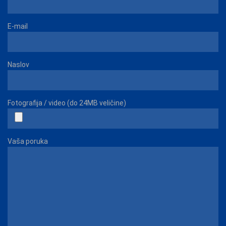
E-mail
Naslov
Fotografija / video (do 24MB veličine)
Vaša poruka