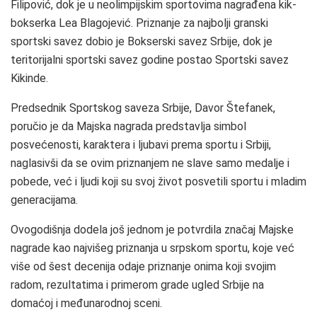
Filipović, dok je u neolimpijskim sportovima nagrađena kik-
bokserka Lea Blagojević. Priznanje za najbolji granski
sportski savez dobio je Bokserski savez Srbije, dok je
teritorijalni sportski savez godine postao Sportski savez
Kikinde.
Predsednik Sportskog saveza Srbije, Davor Štefanek,
poručio je da Majska nagrada predstavlja simbol
posvećenosti, karaktera i ljubavi prema sportu i Srbiji,
naglasivši da se ovim priznanjem ne slave samo medalje i
pobede, već i ljudi koji su svoj život posvetili sportu i mladim
generacijama.
Ovogodišnja dodela još jednom je potvrdila značaj Majske
nagrade kao najvišeg priznanja u srpskom sportu, koje već
više od šest decenija odaje priznanje onima koji svojim
radom, rezultatima i primerom grade ugled Srbije na
domaćoj i međunarodnoj sceni.