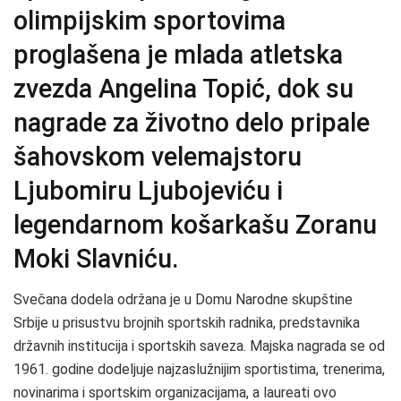
olimpijskim sportovima
proglašena je mlada atletska
zvezda Angelina Topić, dok su
nagrade za životno delo pripale
šahovskom velemajstoru
Ljubomiru Ljubojeviću i
legendarnom košarkašu Zoranu
Moki Slavniću.
Svečana dodela održana je u Domu Narodne skupštine
Srbije u prisustvu brojnih sportskih radnika, predstavnika
državnih institucija i sportskih saveza. Majska nagrada se od
1961. godine dodeljuje najzaslužnijim sportistima, trenerima,
novinarima i sportskim organizacijama, a laureati ovo