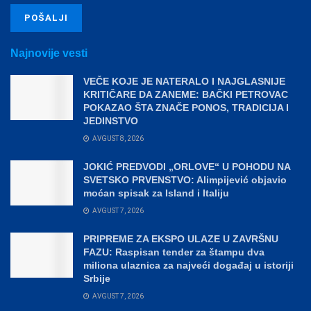
Najnovije vesti
VEČE KOJE JE NATERALO I NAJGLASNIJE
KRITIČARE DA ZANEME: BAČKI PETROVAC
POKAZAO ŠTA ZNAČE PONOS, TRADICIJA I
JEDINSTVO
AVGUST 8, 2026
JOKIĆ PREDVODI „ORLOVE“ U POHODU NA
SVETSKO PRVENSTVO: Alimpijević objavio
moćan spisak za Island i Italiju
AVGUST 7, 2026
PRIPREME ZA EKSPO ULAZE U ZAVRŠNU
FAZU: Raspisan tender za štampu dva
miliona ulaznica za najveći događaj u istoriji
Srbije
AVGUST 7, 2026