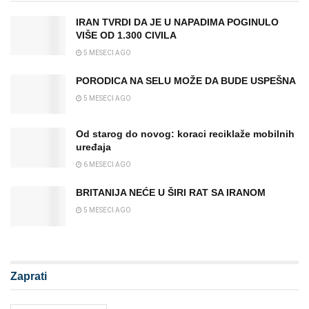
IRAN TVRDI DA JE U NAPADIMA POGINULO
VIŠE OD 1.300 CIVILA
5 MESECI AGO
PORODICA NA SELU MOŽE DA BUDE USPEŠNA
5 MESECI AGO
Od starog do novog: koraci reciklaže mobilnih
uređaja
6 MESECI AGO
BRITANIJA NEĆE U ŠIRI RAT SA IRANOM
5 MESECI AGO
Zaprati