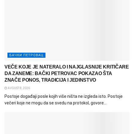
БАЧКИ ПЕТРОВАЦ
VEČE KOJE JE NATERALO I NAJGLASNIJE KRITIČARE
DA ZANEME: BAČKI PETROVAC POKAZAO ŠTA
ZNAČE PONOS, TRADICIJA I JEDINSTVO
AVGUST 8, 2026
Postoje događaji posle kojih više ništa ne izgleda isto. Postoje
večeri koje ne mogu da se svedu na protokol, govore...