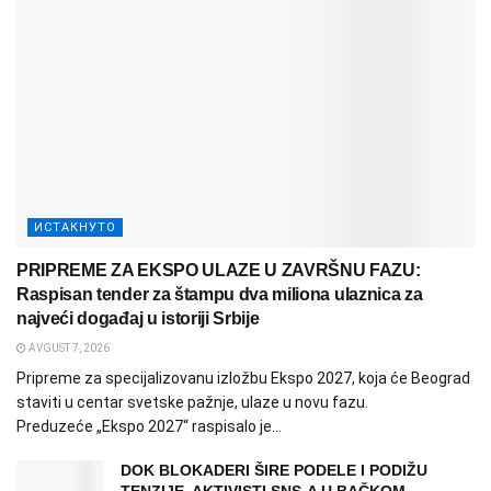
ИСТАКНУТО
PRIPREME ZA EKSPO ULAZE U ZAVRŠNU FAZU:
Raspisan tender za štampu dva miliona ulaznica za
najveći događaj u istoriji Srbije
AVGUST 7, 2026
Pripreme za specijalizovanu izložbu Ekspo 2027, koja će Beograd
staviti u centar svetske pažnje, ulaze u novu fazu.
Preduzeće „Ekspo 2027“ raspisalo je...
DOK BLOKADERI ŠIRE PODELE I PODIŽU