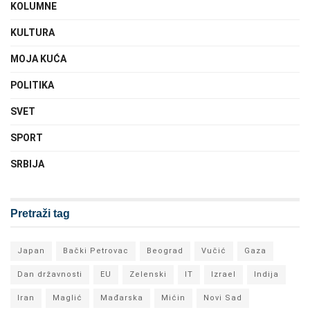
KOLUMNE
KULTURA
MOJA KUĆA
POLITIKA
SVET
SPORT
SRBIJA
Pretraži tag
Japan
Bački Petrovac
Beograd
Vučić
Gaza
Dan državnosti
EU
Zelenski
IT
Izrael
Indija
Iran
Maglić
Mađarska
Mićin
Novi Sad