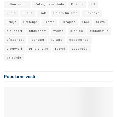
Odbor za mir
Pokrajinska vlada
Priština
RS
Rubio
Rusija
SAD
Sajam turizma
Slovačka
Srbija
Sretenje
Tramp
Ukrajina
Fico
Crkva
blokaderi
budućnost
vreme
granica
diplomatija
efikasnost
identitet
kultura
odgovornost
pregovori
prijateljstvo
razvoj
saobraćaj
saradnja
Popularne vesti