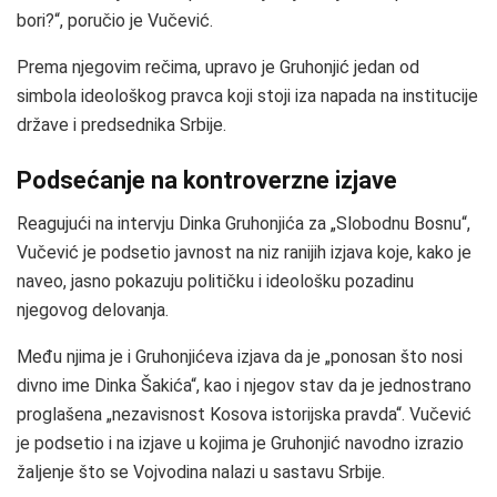
bori?“, poručio je Vučević.
Prema njegovim rečima, upravo je Gruhonjić jedan od
simbola ideološkog pravca koji stoji iza napada na institucije
države i predsednika Srbije.
Podsećanje na kontroverzne izjave
Reagujući na intervju Dinka Gruhonjića za „Slobodnu Bosnu“,
Vučević je podsetio javnost na niz ranijih izjava koje, kako je
naveo, jasno pokazuju političku i ideološku pozadinu
njegovog delovanja.
Među njima je i Gruhonjićeva izjava da je „ponosan što nosi
divno ime Dinka Šakića“, kao i njegov stav da je jednostrano
proglašena „nezavisnost Kosova istorijska pravda“. Vučević
je podsetio i na izjave u kojima je Gruhonjić navodno izrazio
žaljenje što se Vojvodina nalazi u sastavu Srbije.