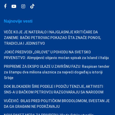
Najnovije vesti
VEČE KOJE JE NATERALO I NAJGLASNIJE KRITIČARE DA
ZANEME: BAČKI PETROVAC POKAZAO ŠTA ZNAČE PONOS,
TRADICIJA I JEDINSTVO
JOKIĆ PREDVODI „ORLOVE“ U POHODU NA SVETSKO
PRVENSTVO: Alimpijević objavio moćan spisak za Island i Italiju
PRIPREME ZA EKSPO ULAZE U ZAVRŠNU FAZU: Raspisan tender
za štampu dva miliona ulaznica za najveći događaj u istoriji
Srbije
DOK BLOKADERI ŠIRE PODELE I PODIŽU TENZIJE, AKTIVISTI
SNS-A U BAČKOM PETROVCU RAZGOVARAJU SA NARODOM
VUČEVIĆ: ĐILAS PRED POLITIČKIM BRODOLOMOM, SVESTAN JE
DA GA GRAĐANI NE PODRŽAVAJU