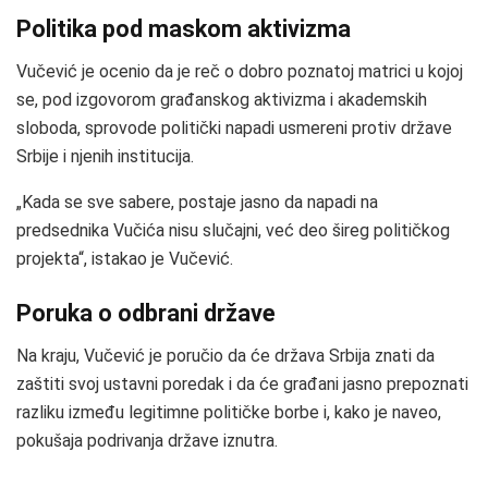
Politika pod maskom aktivizma
Vučević je ocenio da je reč o dobro poznatoj matrici u kojoj
se, pod izgovorom građanskog aktivizma i akademskih
sloboda, sprovode politički napadi usmereni protiv države
Srbije i njenih institucija.
„Kada se sve sabere, postaje jasno da napadi na
predsednika Vučića nisu slučajni, već deo šireg političkog
projekta“, istakao je Vučević.
Poruka o odbrani države
Na kraju, Vučević je poručio da će država Srbija znati da
zaštiti svoj ustavni poredak i da će građani jasno prepoznati
razliku između legitimne političke borbe i, kako je naveo,
pokušaja podrivanja države iznutra.