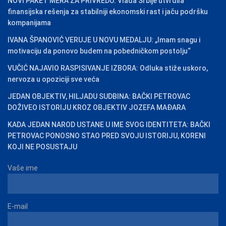
NOVI PAKET MERA ZA PRIVREDU: Vlada Srbije utvrdila
finansijska rešenja za stabilniji ekonomski rast i jaču podršku
kompanijama
IVANA ŠPANOVIĆ VERUJE U NOVU MEDALJU: „Imam snagu i
motivaciju da ponovo budem na pobedničkom postolju“
VUČIĆ NAJAVIO RASPISIVANJE IZBORA: Odluka stiže uskoro,
nervoza u opoziciji sve veća
JEDAN OBJEKTIV, HILJADU SUDBINA: BAČKI PETROVAC
DOŽIVEO ISTORIJU KROZ OBJEKTIV JOZEFA MAĐARA
KADA JEDAN NAROD USTANE U IME SVOG IDENTITETA: BAČKI
PETROVAC PONOSNO STAO PRED SVOJU ISTORIJU, KORENI
KOJI NE POSUSTAJU
Vaše ime
E-mail