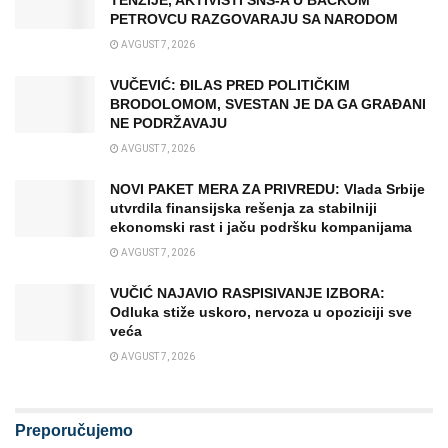
TENZIJE, AKTIVISTI SNS-A U BAČKOM
PETROVCU RAZGOVARAJU SA NARODOM
AVGUST 7, 2026
VUČEVIĆ: ĐILAS PRED POLITIČKIM
BRODOLOMOM, SVESTAN JE DA GA GRAĐANI
NE PODRŽAVAJU
AVGUST 7, 2026
NOVI PAKET MERA ZA PRIVREDU: Vlada Srbije
utvrdila finansijska rešenja za stabilniji
ekonomski rast i jaču podršku kompanijama
AVGUST 7, 2026
VUČIĆ NAJAVIO RASPISIVANJE IZBORA:
Odluka stiže uskoro, nervoza u opoziciji sve
veća
AVGUST 7, 2026
Preporučujemo