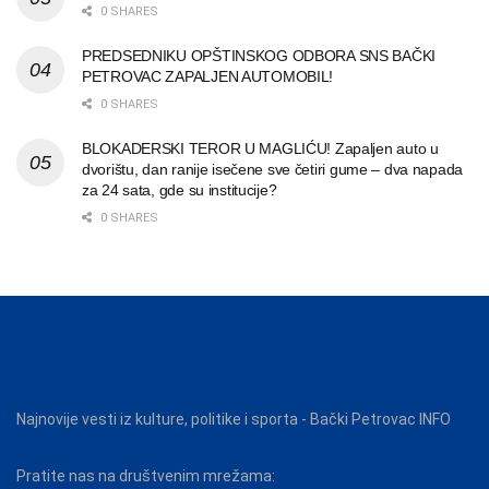
0 SHARES
PREDSEDNIKU OPŠTINSKOG ODBORA SNS BAČKI
PETROVAC ZAPALJEN AUTOMOBIL!
0 SHARES
BLOKADERSKI TEROR U MAGLIĆU! Zapaljen auto u
dvorištu, dan ranije isečene sve četiri gume – dva napada
za 24 sata, gde su institucije?
0 SHARES
Najnovije vesti iz kulture, politike i sporta - Bački Petrovac INFO
Pratite nas na društvenim mrežama: