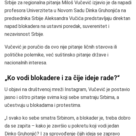
Srbije za regionalna pitanja Miloš Vučević izjavio je da napadi
profesora Univerziteta u Novom Sadu Dinka Gruhonjića na
predsednika Srbije Aleksandra Vučića predstavljaju direktan
napad blokadera na ustavni poredak, suverenitet i
nezavisnost Srbije.
Vučević je poručio da ovo nije pitanje ličnih stavova ili
političke polemike, već suštinsko pitanje države i
nacionalnih interesa.
„Ko vodi blokadere i za čije ideje rade?“
U objavi na društvenoj mreži Instagram, Vučević je postavio
jasno i oštro pitanje svima koji sebe smatraju Srbima, a
učestvuju u blokadama i protestima.
„I svako ko sebe smatra Srbinom, a blokader je, treba dobro
da se zapita – kako je završio u pokretu koji vodi jedan
Dinko Gruhonjić? I za sprovođenje čijih ideja se zapravo