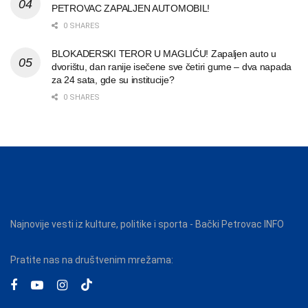
PETROVAC ZAPALJEN AUTOMOBIL!
0 SHARES
BLOKADERSKI TEROR U MAGLIĆU! Zapaljen auto u
dvorištu, dan ranije isečene sve četiri gume – dva napada
za 24 sata, gde su institucije?
0 SHARES
Najnovije vesti iz kulture, politike i sporta - Bački Petrovac INFO
Pratite nas na društvenim mrežama: