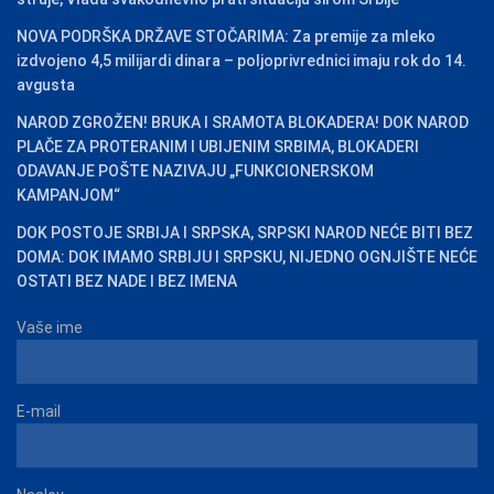
NOVA PODRŠKA DRŽAVE STOČARIMA: Za premije za mleko
izdvojeno 4,5 milijardi dinara – poljoprivrednici imaju rok do 14.
avgusta
NAROD ZGROŽEN! BRUKA I SRAMOTA BLOKADERA! DOK NAROD
PLAČE ZA PROTERANIM I UBIJENIM SRBIMA, BLOKADERI
ODAVANJE POŠTE NAZIVAJU „FUNKCIONERSKOM
KAMPANJOM“
DOK POSTOJE SRBIJA I SRPSKA, SRPSKI NAROD NEĆE BITI BEZ
DOMA: DOK IMAMO SRBIJU I SRPSKU, NIJEDNO OGNJIŠTE NEĆE
OSTATI BEZ NADE I BEZ IMENA
Vaše ime
E-mail