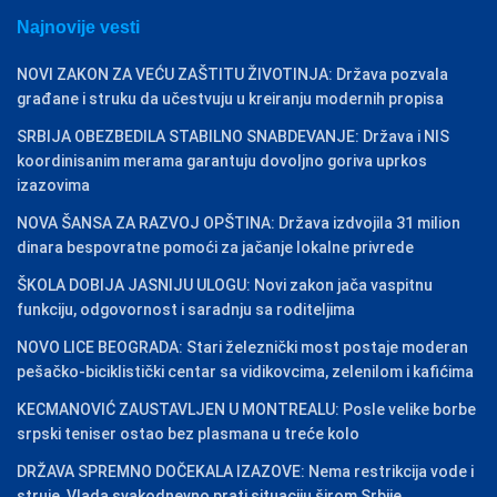
Najnovije vesti
NOVI ZAKON ZA VEĆU ZAŠTITU ŽIVOTINJA: Država pozvala
građane i struku da učestvuju u kreiranju modernih propisa
SRBIJA OBEZBEDILA STABILNO SNABDEVANJE: Država i NIS
koordinisanim merama garantuju dovoljno goriva uprkos
izazovima
NOVA ŠANSA ZA RAZVOJ OPŠTINA: Država izdvojila 31 milion
dinara bespovratne pomoći za jačanje lokalne privrede
ŠKOLA DOBIJA JASNIJU ULOGU: Novi zakon jača vaspitnu
funkciju, odgovornost i saradnju sa roditeljima
NOVO LICE BEOGRADA: Stari železnički most postaje moderan
pešačko-biciklistički centar sa vidikovcima, zelenilom i kafićima
KECMANOVIĆ ZAUSTAVLJEN U MONTREALU: Posle velike borbe
srpski teniser ostao bez plasmana u treće kolo
DRŽAVA SPREMNO DOČEKALA IZAZOVE: Nema restrikcija vode i
struje, Vlada svakodnevno prati situaciju širom Srbije