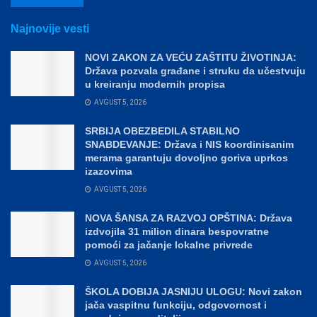
Najnovije vesti
NOVI ZAKON ZA VEĆU ZAŠTITU ŽIVOTINJA:
Država pozvala građane i struku da učestvuju
u kreiranju modernih propisa
AVGUST 5, 2026
SRBIJA OBEZBEDILA STABILNO
SNABDEVANJE: Država i NIS koordinisanim
merama garantuju dovoljno goriva uprkos
izazovima
AVGUST 5, 2026
NOVA ŠANSA ZA RAZVOJ OPŠTINA: Država
izdvojila 31 milion dinara bespovratne
pomoći za jačanje lokalne privrede
AVGUST 5, 2026
ŠKOLA DOBIJA JASNIJU ULOGU: Novi zakon
jača vaspitnu funkciju, odgovornost i