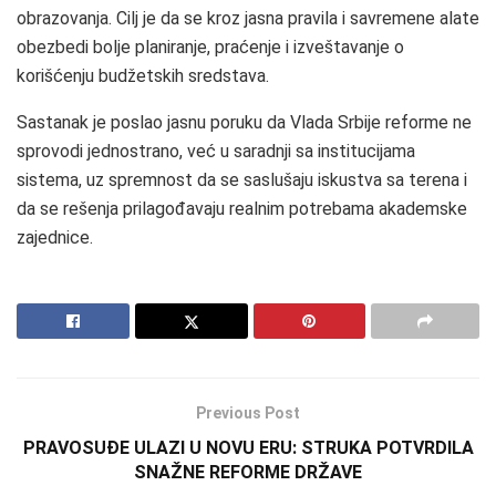
obrazovanja. Cilj je da se kroz jasna pravila i savremene alate
obezbedi bolje planiranje, praćenje i izveštavanje o
korišćenju budžetskih sredstava.
Sastanak je poslao jasnu poruku da Vlada Srbije reforme ne
sprovodi jednostrano, već u saradnji sa institucijama
sistema, uz spremnost da se saslušaju iskustva sa terena i
da se rešenja prilagođavaju realnim potrebama akademske
zajednice.
Previous Post
PRAVOSUĐE ULAZI U NOVU ERU: STRUKA POTVRDILA
SNAŽNE REFORME DRŽAVE