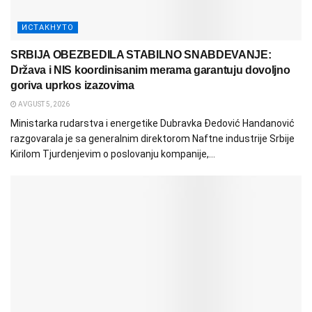
ИСТАКНУТО
SRBIJA OBEZBEDILA STABILNO SNABDEVANJE:
Država i NIS koordinisanim merama garantuju dovoljno
goriva uprkos izazovima
AVGUST 5, 2026
Ministarka rudarstva i energetike Dubravka Đedović Handanović
razgovarala je sa generalnim direktorom Naftne industrije Srbije
Kirilom Tjurdenjevim o poslovanju kompanije,...