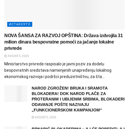
ИСТАКНУТО
NOVA ŠANSA ZA RAZVOJ OPŠTINA: Država izdvojila 31
milion dinara bespovratne pomoći za jačanje lokalne
privrede
AVGUST 5, 2026
Ministarstvo privrede raspisalo je javni poziv za dodelu
bespovratnih sredstava namenjenih unapređenju lokalnog
ekonomskog razvoja i podršci preduzetništvu, za šta...
NAROD ZGROŽEN! BRUKA I SRAMOTA
BLOKADERA! DOK NAROD PLAČE ZA
PROTERANIM I UBIJENIM SRBIMA, BLOKADERI
ODAVANJE POŠTE NAZIVAJU
„FUNKCIONERSKOM KAMPANJOM“
AVGUST 5, 2026
BRNABIĆ BLOKADERIMA :„ILI ĆE POBEDITI, ILI