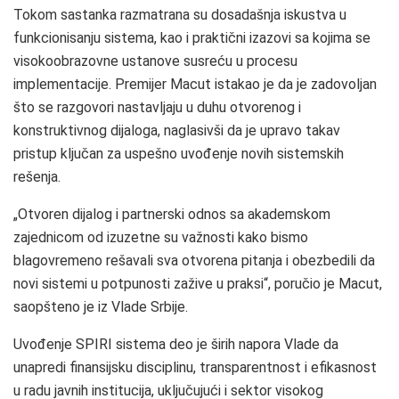
Tokom sastanka razmatrana su dosadašnja iskustva u
funkcionisanju sistema, kao i praktični izazovi sa kojima se
visokoobrazovne ustanove susreću u procesu
implementacije. Premijer Macut istakao je da je zadovoljan
što se razgovori nastavljaju u duhu otvorenog i
konstruktivnog dijaloga, naglasivši da je upravo takav
pristup ključan za uspešno uvođenje novih sistemskih
rešenja.
„Otvoren dijalog i partnerski odnos sa akademskom
zajednicom od izuzetne su važnosti kako bismo
blagovremeno rešavali sva otvorena pitanja i obezbedili da
novi sistemi u potpunosti zažive u praksi“, poručio je Macut,
saopšteno je iz Vlade Srbije.
Uvođenje SPIRI sistema deo je širih napora Vlade da
unapredi finansijsku disciplinu, transparentnost i efikasnost
u radu javnih institucija, uključujući i sektor visokog