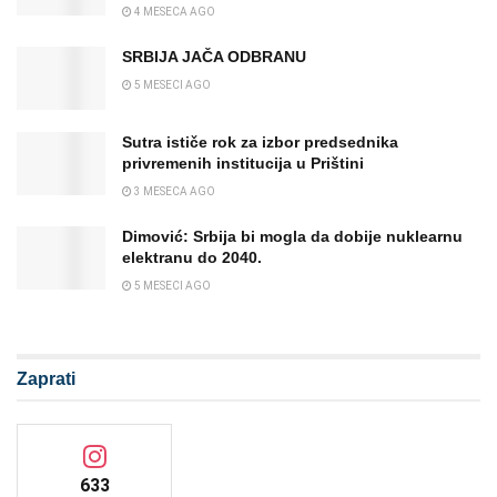
4 MESECA AGO
SRBIJA JAČA ODBRANU
5 MESECI AGO
Sutra ističe rok za izbor predsednika
privremenih institucija u Prištini
3 MESECA AGO
Dimović: Srbija bi mogla da dobije nuklearnu
elektranu do 2040.
5 MESECI AGO
Zaprati
633