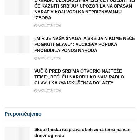
ĆE KAZNITI SRBIJU“ UPOZORILA NA OPASAN
NARATIV KOJI VODI KA NEPRIZNAVANJU
IZBORA
AVGUST 5, 2026
„MIR JE NAŠA SNAGA, A SRBIJA NIKOME NEĆE
POGNUTI GLAVU“: VUČIĆEVA PORUKA
PROBUDILA PONOS NARODA
AVGUST 5, 2026
VUČIĆ PRED SRBIMA OTVORIO NAJTEŽE
TEME:„REĆI ĆU NARODU KO NAM RADI O
GLAVI I KAKVA ISKUŠENJA DOLAZE“
AVGUST 5, 2026
Preporučujemo
Skupštinska rasprava obeležena temama van
dnevnog reda