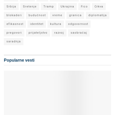
Srbija
Sretenje
Tramp
Ukrajina
Fico
Crkva
blokaderi
budućnost
vreme
granica
diplomatija
efikasnost
identitet
kultura
odgovornost
pregovori
prijateljstvo
razvoj
saobraćaj
saradnja
Popularne vesti