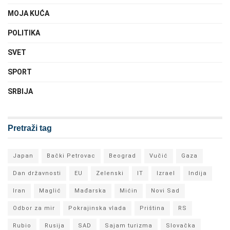
MOJA KUĆA
POLITIKA
SVET
SPORT
SRBIJA
Pretraži tag
Japan
Bački Petrovac
Beograd
Vučić
Gaza
Dan državnosti
EU
Zelenski
IT
Izrael
Indija
Iran
Maglić
Mađarska
Mićin
Novi Sad
Odbor za mir
Pokrajinska vlada
Priština
RS
Rubio
Rusija
SAD
Sajam turizma
Slovačka