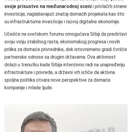
svoje prisustvo na međunarodnoj sceni
i privlačiti strane
investicije, naglašavajući značaj domaćih projekata kao što
su infrastrukturne investicije i razvoj digitalne ekonomije.
Učešće na svetskom forumu omogućava Srbiji da predstavi
svoju viziju stabilnog rasta, ekonomskog progresa i novih
prilika za domaće privrednike, dok istovremeno gradi čvršće
partnerske odnose sa drugim državama. Ova aktivnost
dolazi u trenutku kada Srbija intenzivno radi na unapređenju
infrastrukture i privrede, a državni vrh ističe da aktivna
spoljna politika otvara nove perspektive za domaće
kompanije i mlade ljude.