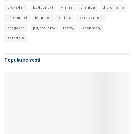
blokaderi
budućnost
vreme
granica
diplomatija
efikasnost
identitet
kultura
odgovornost
pregovori
prijateljstvo
razvoj
saobraćaj
saradnja
Popularne vesti