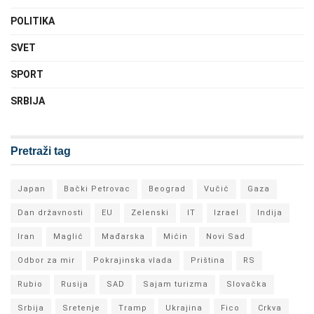
POLITIKA
SVET
SPORT
SRBIJA
Pretraži tag
Japan
Bački Petrovac
Beograd
Vučić
Gaza
Dan državnosti
EU
Zelenski
IT
Izrael
Indija
Iran
Maglić
Mađarska
Mićin
Novi Sad
Odbor za mir
Pokrajinska vlada
Priština
RS
Rubio
Rusija
SAD
Sajam turizma
Slovačka
Srbija
Sretenje
Tramp
Ukrajina
Fico
Crkva