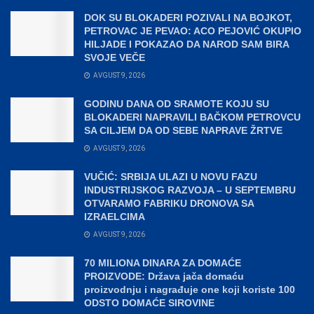
DOK SU BLOKADERI POZIVALI NA BOJKOT,
PETROVAC JE PEVAO: ACO PEJOVIĆ OKUPIO
HILJADE I POKAZAO DA NAROD SAM BIRA
SVOJE VEČE
AVGUST 9, 2026
GODINU DANA OD SRAMOTE KOJU SU
BLOKADERI NAPRAVILI BAČKOM PETROVCU
SA CILJEM DA OD SEBE NAPRAVE ŽRTVE
AVGUST 9, 2026
VUČIĆ: SRBIJA ULAZI U NOVU FAZU
INDUSTRIJSKOG RAZVOJA – U SEPTEMBRU
OTVARAMO FABRIKU DRONOVA SA
IZRAELCIMA
AVGUST 9, 2026
70 MILIONA DINARA ZA DOMAĆE
PROIZVODE: Država jača domaću
proizvodnju i nagrađuje one koji koriste 100
ODSTO DOMAĆE SIROVINE