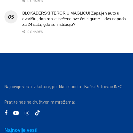
0 SHARES
BLOKADERSKI TEROR U MAGLIĆU! Zapaljen auto u
dvorištu, dan ranije isečene sve četiri gume – dva napada
za 24 sata, gde su institucije?
0 SHARES
Najnovije vesti iz kulture, politike i sporta - Bački Petrovac INFO
Pratite nas na društvenim mrežama:
Najnovije vesti