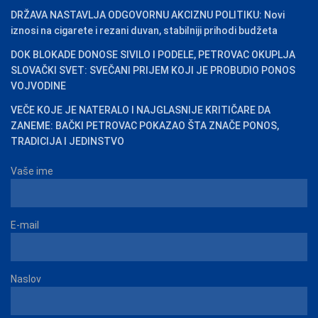
DRŽAVA NASTAVLJA ODGOVORNU AKCIZNU POLITIKU: Novi
iznosi na cigarete i rezani duvan, stabilniji prihodi budžeta
DOK BLOKADE DONOSE SIVILO I PODELE, PETROVAC OKUPLJA
SLOVAČKI SVET: SVEČANI PRIJEM KOJI JE PROBUDIO PONOS
VOJVODINE
VEČE KOJE JE NATERALO I NAJGLASNIJE KRITIČARE DA
ZANEME: BAČKI PETROVAC POKAZAO ŠTA ZNAČE PONOS,
TRADICIJA I JEDINSTVO
Vaše ime
E-mail
Naslov