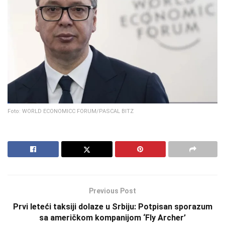
Foto: WORLD ECONOMICC FORUM/PASCAL BITZ
Previous Post
Prvi leteći taksiji dolaze u Srbiju: Potpisan sporazum
sa američkom kompanijom ‘Fly Archer’