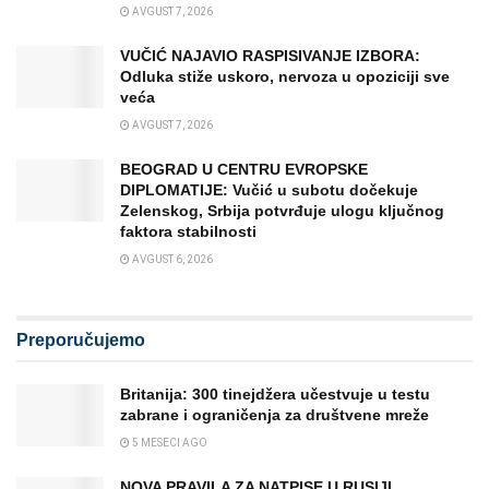
AVGUST 7, 2026
VUČIĆ NAJAVIO RASPISIVANJE IZBORA:
Odluka stiže uskoro, nervoza u opoziciji sve
veća
AVGUST 7, 2026
BEOGRAD U CENTRU EVROPSKE
DIPLOMATIJE: Vučić u subotu dočekuje
Zelenskog, Srbija potvrđuje ulogu ključnog
faktora stabilnosti
AVGUST 6, 2026
Preporučujemo
Britanija: 300 tinejdžera učestvuje u testu
zabrane i ograničenja za društvene mreže
5 MESECI AGO
NOVA PRAVILA ZA NATPISE U RUSIJI