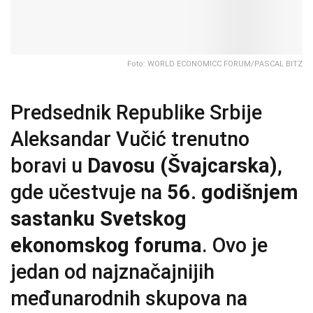
Foto: WORLD ECONOMICC FORUM/PASCAL BITZ
Predsednik Republike Srbije
Aleksandar Vučić trenutno
boravi u
Davosu (Švajcarska)
,
gde učestvuje na
56. godišnjem
sastanku Svetskog
ekonomskog foruma
. Ovo je
jedan od najznačajnijih
međunarodnih skupova na