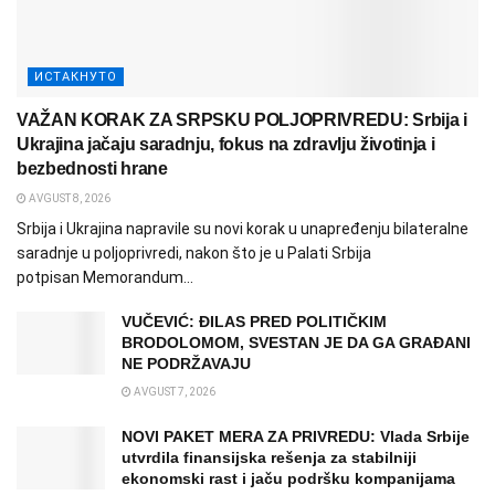
ИСТАКНУТО
VAŽAN KORAK ZA SRPSKU POLJOPRIVREDU: Srbija i
Ukrajina jačaju saradnju, fokus na zdravlju životinja i
bezbednosti hrane
AVGUST 8, 2026
Srbija i Ukrajina napravile su novi korak u unapređenju bilateralne
saradnje u poljoprivredi, nakon što je u Palati Srbija
potpisan Memorandum...
VUČEVIĆ: ĐILAS PRED POLITIČKIM
BRODOLOMOM, SVESTAN JE DA GA GRAĐANI
NE PODRŽAVAJU
AVGUST 7, 2026
NOVI PAKET MERA ZA PRIVREDU: Vlada Srbije
utvrdila finansijska rešenja za stabilniji
ekonomski rast i jaču podršku kompanijama