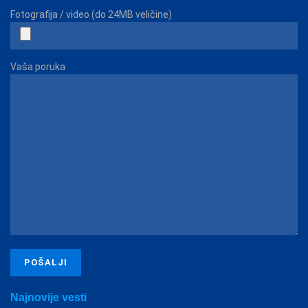
Fotografija / video (do 24MB veličine)
Vaša poruka
Najnovije vesti