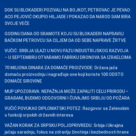
DOK SU BLOKADERI POZIVALI NA BOJKOT, PETROVAC JE PEVAO:
ACO PEJOVIĆ OKUPIO HILJADE I POKAZAO DA NAROD SAM BIRA
SVOJE VEČE
GODINU DANA OD SRAMOTE KOJU SU BLOKADERI NAPRAVILI
BAČKOM PETROVCU SA CILJEM DA OD SEBE NAPRAVE ŽRTVE
VUČIĆ: SRBIJA ULAZI U NOVU FAZU INDUSTRIJSKOG RAZVOJA
– U SEPTEMBRU OTVARAMO FABRIKU DRONOVA SA IZRAELCIMA
70 MILIONA DINARA ZA DOMAĆE PROIZVODE: Država jača
domaću proizvodnju i nagrađuje one koji koriste 100 ODSTO
DOMAĆE SIROVINE
MUP UPOZORAVA: NEPAŽNJA MOŽE ZAPALITI CELU PRIRODU –
GRAĐANI, BUDIMO ODGOVORNI I ČUVAJMO SRBIJU OD POŽARA
VUČIĆ POVUKAO DIPLOMATSKI POTEZ: Razgovor sa Zelenskim
u funkciji srpskih državnih interesa
VAŽAN KORAK ZA SRPSKU POLJOPRIVREDU: Srbija i Ukrajina
jačaju saradnju, fokus na zdravlju životinja i bezbednosti hrane