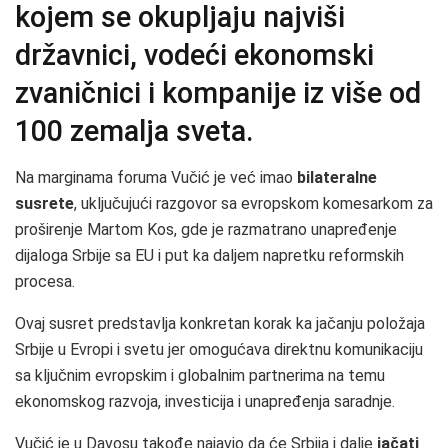
kojem se okupljaju najviši
državnici, vodeći ekonomski
zvaničnici i kompanije iz više od
100 zemalja sveta.
Na marginama foruma Vučić je već imao
bilateralne
susrete
, uključujući razgovor sa evropskom komesarkom za
proširenje Martom Kos, gde je razmatrano unapređenje
dijaloga Srbije sa EU i put ka daljem napretku reformskih
procesa.
Ovaj susret predstavlja konkretan korak ka jačanju položaja
Srbije u Evropi i svetu jer omogućava direktnu komunikaciju
sa ključnim evropskim i globalnim partnerima na temu
ekonomskog razvoja, investicija i unapređenja saradnje.
Vučić je u Davosu takođe najavio da će Srbija i dalje
jačati