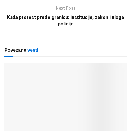
Next Post
Kada protest pređe granicu: institucije, zakon i uloga
policije
Povezane
vesti