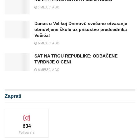
5 MESECI AGO
Danas u Velikoj Drenovi: svečano otvaranje
obnovljene škole uz prisustvo predsednika
Vučića!
6 MESECI AGO
SAT NA TRGU REPUBLIKE: ODBAČENE
TVRDNJE O CENI
6 MESECI AGO
Zaprati
634
Followers