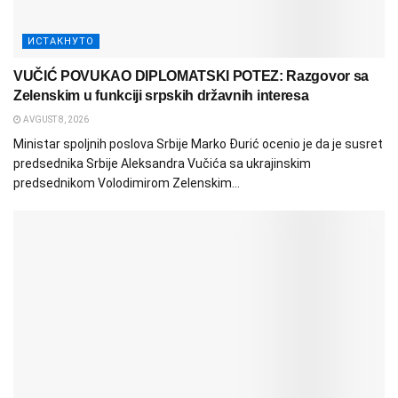
ИСТАКНУТО
VUČIĆ POVUKAO DIPLOMATSKI POTEZ: Razgovor sa
Zelenskim u funkciji srpskih državnih interesa
AVGUST 8, 2026
Ministar spoljnih poslova Srbije Marko Đurić ocenio je da je susret
predsednika Srbije Aleksandra Vučića sa ukrajinskim
predsednikom Volodimirom Zelenskim...