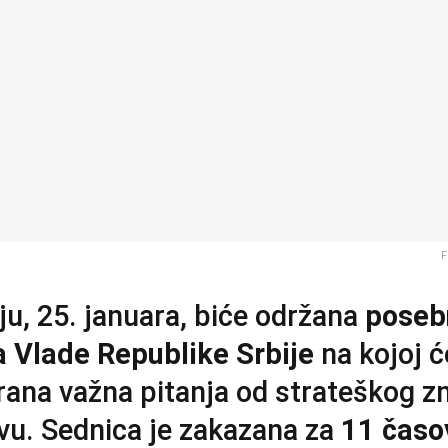
F
ju, 25. januara, biće održana
poseb
 Vlade Republike Srbije
na kojoj će
ana važna pitanja od strateškog z
vu. Sednica je zakazana za
11 časo