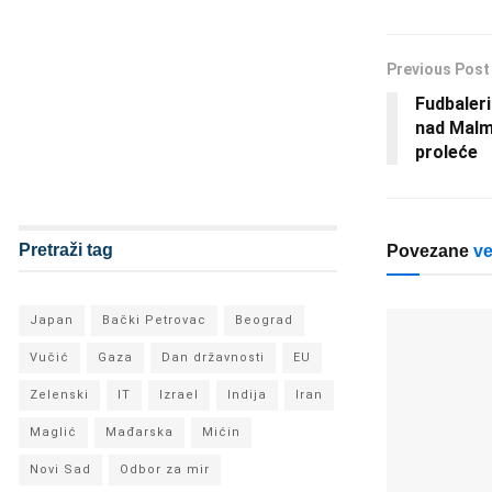
Previous Post
Fudbaler
nad Malm
proleće
Pretraži tag
Povezane
ve
Japan
Bački Petrovac
Beograd
Vučić
Gaza
Dan državnosti
EU
Zelenski
IT
Izrael
Indija
Iran
Maglić
Mađarska
Mićin
Novi Sad
Odbor za mir