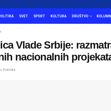
POLITIKA
SVET
SPORT
KULTURA
DRUŠTVO
KOLUMN
а
ca Vlade Srbije: razmatr
nih nacionalnih projekat
in
Politika