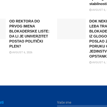
stabilnosti
AVGUST 6, 
OD REKTORA DO
DOK NEK
PRVOG IMENA
LEĐA TRA
BLOKADERSKE LISTE:
BLOKADER
DA LI JE UNIVERZITET
IZ GLOG
POSTAO POLITIČKI
POSLAO 
PLEN?
PORUKU O
JEDINSTV
AVGUST 6, 2026
OPSTANK
AVGUST 6, 
sti
Vaše ime