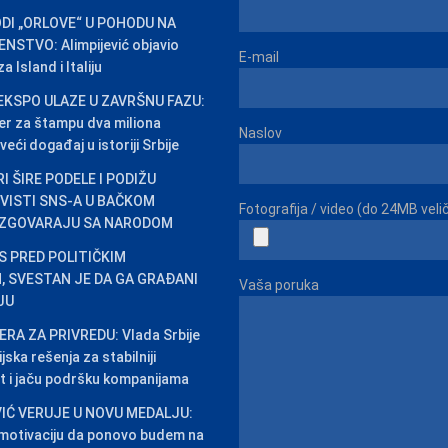
DI „ORLOVE“ U POHODU NA
STVO: Alimpijević objavio
E-mail
 Island i Italiju
EKSPO ULAZE U ZAVRŠNU FAZU:
er za štampu dva miliona
Naslov
veći događaj u istoriji Srbije
I ŠIRE PODELE I PODIŽU
IVISTI SNS-A U BAČKOM
Fotografija / video (do 24MB veli
ZGOVARAJU SA NARODOM
AS PRED POLITIČKIM
 SVESTAN JE DA GA GRAĐANI
Vaša poruka
JU
RA ZA PRIVREDU: Vlada Srbije
jska rešenja za stabilniji
t i jaču podršku kompanijama
IĆ VERUJE U NOVU MEDALJU:
 motivaciju da ponovo budem na