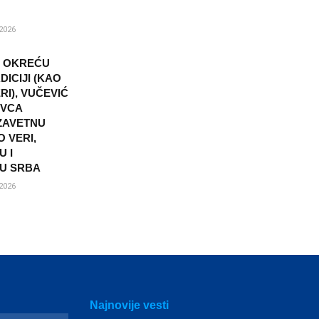
2026
I OKREĆU
DICIJI (KAO
I), VUČEVIĆ
OVCA
ZAVETNU
 VERI,
U I
U SRBA
2026
Najnovije vesti