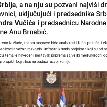
Srbija
, a na nju su pozvani najviši d
vnici, uključujući i predsednika Srb
ndra Vučića
i predsednicu Narodne
ne Anu Brnabić.
eno iz Vlade, tokom rasprave biće analizirani ključni politički i 
 realizacija važnih razvojnih i infrastrukturnih projekata koji su od 
đu tema je naveden i nastavak priprema za veliki međunarodni 
rugi projekti koji utiču na budući razvoj zemlje.