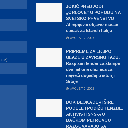
JOKIĆ PREDVODI
„ORLOVE“ U POHODU NA
SVETSKO PRVENSTVO:
Alimpijević objavio moćan
spisak za Island i Italiju
AVGUST 7, 2026
PRIPREME ZA EKSPO
ULAZE U ZAVRŠNU FAZU:
čine)
Raspisan tender za štampu
dva miliona ulaznica za
najveći događaj u istoriji
Srbije
AVGUST 7, 2026
DOK BLOKADERI ŠIRE
PODELE I PODIŽU TENZIJE,
AKTIVISTI SNS-A U
BAČKOM PETROVCU
RAZGOVARAJU SA