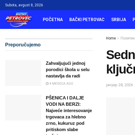
Subota, avgust 8, 2026
POČETNA
BAČKI PETROVAC
SRBIJA
Home
Политик
Preporučujemo
Sedni
Zahvaljujući jednoj
ključ
porodici škola u selu
nastavlja da radi
4 MESECA AGO
јануар 28, 2026
PŠENICA I DALJE
VODI NA BERZI:
Najveće interesovanje
trgovaca za hlebno
zrno, kukuruz pod
pritiskom slabe