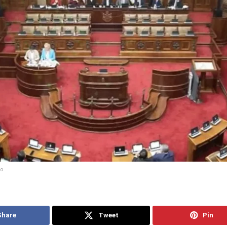
eo
Share
Tweet
Pin