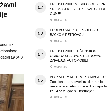
ržavni
PREDSEDNIKU MESNOG ODBORA
SNS MAGLIĆ ISEČENE SVE ČETIRI
ije
GUME!
0 SHARES
PROPAO SKUP BLOKADERA U
BAČKOM PETROVCU
0 SHARES
ekonomski
nacionalnog
PREDSEDNIKU OPŠTINSKOG
ODBORA SNS BAČKI PETROVAC
događaj
EKSPO
ZAPALJEN AUTOMOBIL!
0 SHARES
BLOKADERSKI TEROR U MAGLIĆU!
Zapaljen auto u dvorištu, dan ranije
isečene sve četiri gume – dva napada
za 24 sata, gde su institucije?
0 SHARES