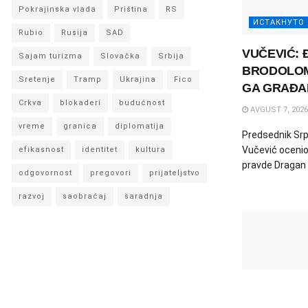
Pokrajinska vlada
Priština
RS
ИСТАКНУТО
Rubio
Rusija
SAD
VUČEVIĆ: 
Sajam turizma
Slovačka
Srbija
BRODOLOM
Sretenje
Tramp
Ukrajina
Fico
GA GRAĐA
Crkva
blokaderi
budućnost
AVGUST 7, 2026
vreme
granica
diplomatija
Predsednik Srp
Vučević ocenio 
efikasnost
identitet
kultura
pravde Dragan Đ
odgovornost
pregovori
prijateljstvo
razvoj
saobraćaj
saradnja