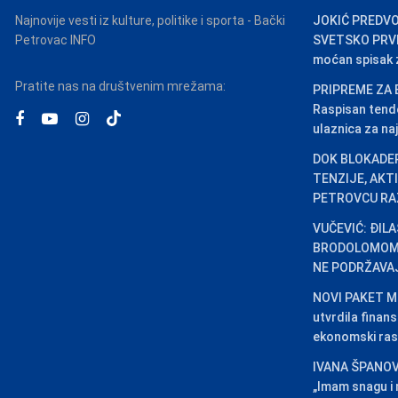
Najnovije vesti iz kulture, politike i sporta - Bački
JOKIĆ PREDVO
Petrovac INFO
SVETSKO PRVEN
moćan spisak za
Pratite nas na društvenim mrežama:
PRIPREME ZA 
Raspisan tend
ulaznica za naj
DOK BLOKADER
TENZIJE, AKT
PETROVCU RA
VUČEVIĆ: ĐIL
BRODOLOMOM,
NE PODRŽAVA
NOVI PAKET ME
utvrdila finansi
ekonomski ras
IVANA ŠPANOV
„Imam snagu i