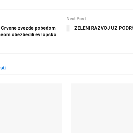
Next Post
i Crvene zvezde pobedom
ZELENI RAZVOJ UZ PODR
eom obezbedili evropsko
sti