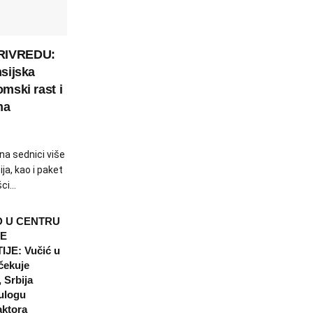
RIVREDU:
nsijska
omski rast i
ma
 na sednici više
ja, kao i paket
i...
 U CENTRU
E
JE: Vučić u
čekuje
 Srbija
ulogu
aktora