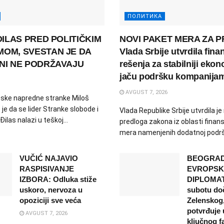
ПОЛИТИКА
ĐILAS PRED POLITIČKIM
NOVI PAKET MERA ZA P
OM, SVESTAN JE DA
Vlada Srbije utvrdila fina
NI NE PODRŽAVAJU
rešenja za stabilniji ekon
jaču podršku kompanija
AVGUST 7, 2026
ske napredne stranke Miloš
je da se lider Stranke slobode i
Vlada Republike Srbije utvrdila je
ilas nalazi u teškoj...
predloga zakona iz oblasti finansi
mera namenjenih dodatnoj podršc
VUČIĆ NAJAVIO
BEOGRAD
RASPISIVANJE
EVROPSK
IZBORA: Odluka stiže
DIPLOMATI
uskoro, nervoza u
subotu do
opoziciji sve veća
Zelenskog,
potvrđuje 
AVGUST 7, 2026
ključnog f