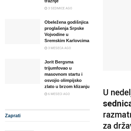
tražnje
3 SEDMICE AGO
Obeležena godišnjica
proglašenja Srpske
Vojvodine u
Sremskim Karlovcima
3 MESECA AGO
Jorit Bergsma
trijumfovao u
masovnom startu i
osvojio olimpijsko
zlato u brzom klizanju
U nedel
6 MESECI AGO
sednica
razmatr
Zaprati
za drža