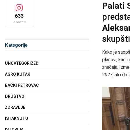
Palati 
predsta
633
Followers
Aleksa
skupšti
Kategorije
Kako je saopšt
planovi, kao i
UNCATEGORIZED
značaja. Izme
AGRO KUTAK
2027
, ali i d
BAČKI PETROVAC
DRUŠTVO
ZDRAVLJE
ISTAKNUTO
ISTORIJA