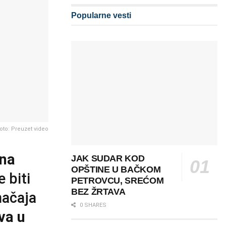
Popularne vesti
oto: Preuzet video
na
JAK SUDAR KOD
OPŠTINE U BAČKOM
 biti
PETROVCU, SREĆOM
BEZ ŽRTAVA
načaja
0 SHARES
va u