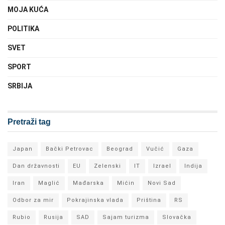
MOJA KUĆA
POLITIKA
SVET
SPORT
SRBIJA
Pretraži tag
Japan
Bački Petrovac
Beograd
Vučić
Gaza
Dan državnosti
EU
Zelenski
IT
Izrael
Indija
Iran
Maglić
Mađarska
Mićin
Novi Sad
Odbor za mir
Pokrajinska vlada
Priština
RS
Rubio
Rusija
SAD
Sajam turizma
Slovačka