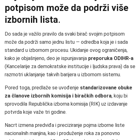
potpisom može da podrži više
izbornih lista
.
Do sada je važilo pravilo da svaki birač svojim potpisom
može da podrži samo jednu listu — odredba koja je i sada
standard u izbornom procesu. Ukidanje ovog ograničenja,
kako je objašnjeno, deo je ispunjavanja
preporuka ODIHR‑a
(Kancelarije za demokratske institucije i ljudska prava) da se
razmotri uklanjanje takvih barijera u izbornom sistemu.
Pored toga, predlaže se uvođenje
standarizovane obuke
za članove izbornih komisija i biračkih odbora
, koju bi
sprovodila Republička izborna komisija (RIK) uz izdavanje
potvrda koje važe tri godine.
Nacrt izmena predviđa i preciziranje pojma izborne liste
nacionalnih manjina, kao i produženje roka za ponovno