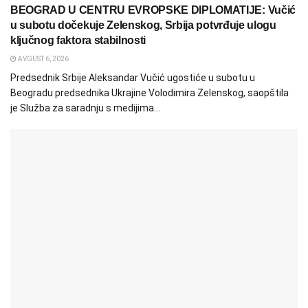
BEOGRAD U CENTRU EVROPSKE DIPLOMATIJE: Vučić
u subotu dočekuje Zelenskog, Srbija potvrđuje ulogu
ključnog faktora stabilnosti
AVGUST 6, 2026
Predsednik Srbije Aleksandar Vučić ugostiće u subotu u
Beogradu predsednika Ukrajine Volodimira Zelenskog, saopštila
je Služba za saradnju s medijima...