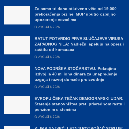
Za samo tri dana otkriveno više od 19.000
prekoračenja brzine, MUP uputio ozbiljno
upozorenje vozačima
AVGUST 6, 2026
BATUT POTVRDIO PRVE SLUČAJEVE VIRUSA
ZAPADNOG NILA: Nadležni apeluju na oprez i
zaštitu od komaraca
AVGUST 6, 2026
NOVA PODRŠKA STOČARSTVU: Pokrajina
izdvojila 40 miliona dinara za unapređenje
uzgoja i razvoj domaće proizvodnje
AVGUST 6, 2026
EVROPU ČEKA TEŽAK DEMOGRAFSKI UDAR:
Starenje stanovništva preti privrednom rastu i
penzionim sistemima
AVGUST 6, 2026
KLIMA NAJVEĆI LETNJI POTROŠAČ STRUJE: