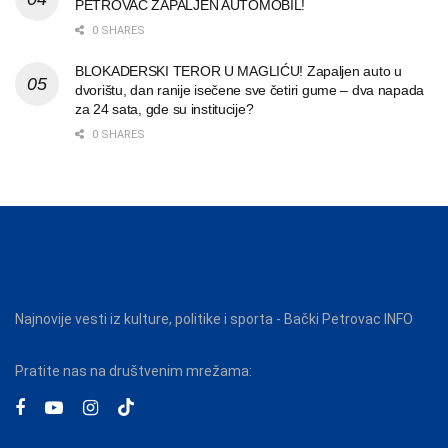
PETROVAC ZAPALJEN AUTOMOBIL!
0 SHARES
BLOKADERSKI TEROR U MAGLIĆU! Zapaljen auto u
dvorištu, dan ranije isečene sve četiri gume – dva napada
za 24 sata, gde su institucije?
0 SHARES
Najnovije vesti iz kulture, politike i sporta - Bački Petrovac INFO
Pratite nas na društvenim mrežama: