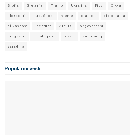
Srbija
Sretenje
Tramp
Ukrajina
Fico
Crkva
blokaderi
budućnost
vreme
granica
diplomatija
efikasnost
identitet
kultura
odgovornost
pregovori
prijateljstvo
razvoj
saobraćaj
saradnja
Popularne vesti