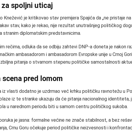
za spoljni uticaj
 Knežević je kritikovao stav premijera Spajića da „ne pristaje na
akav stav, kako je rekao, nije rezultat unutrašnjeg političkog dog
sa stranim diplomatskim predstavnicima.
m rečima, odluka da se odbiju zahtevi DNP-a doneta je nakon r
mačkim ambasadorom i ambasadorom Evropske unije u Crnoj Gori,
 ozbiljna pitanja o stvarnom stepenu političke samostalnosti aktu
a scena pred lomom
 iz vlasti dodatno je uzdrmao već krhku političku ravnotežu u Po
laze iz te stranke ukazuju da će pitanja nacionalnog identiteta, j
ola u narednom periodu biti u samom centru političkog sukoba.
oruka je jasna: formalne većine ne znače stabilnost, a bez rešav
anja, Crnu Goru očekuje period političke neizvesnosti i konfrontaci