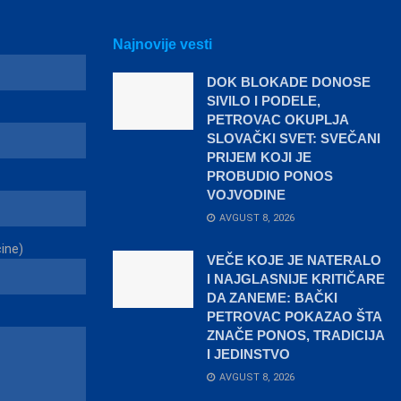
Najnovije vesti
DOK BLOKADE DONOSE
SIVILO I PODELE,
PETROVAC OKUPLJA
SLOVAČKI SVET: SVEČANI
PRIJEM KOJI JE
PROBUDIO PONOS
VOJVODINE
AVGUST 8, 2026
čine)
VEČE KOJE JE NATERALO
I NAJGLASNIJE KRITIČARE
DA ZANEME: BAČKI
PETROVAC POKAZAO ŠTA
ZNAČE PONOS, TRADICIJA
I JEDINSTVO
AVGUST 8, 2026