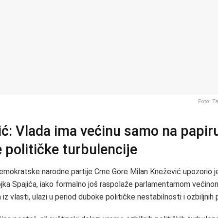
Foto: T
ć: Vlada ima većinu samo na papiru
e političke turbulencije
mokratske narodne partije Crne Gore Milan Knežević upozorio j
ojka Spajića, iako formalno još raspolaže parlamentarnom većin
iz vlasti, ulazi u period duboke političke nestabilnosti i ozbiljnih