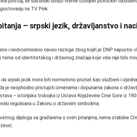
na postoji, ali suštinski dolazi vreme ozbiljnih političkih turbulenc
 gostovanju na TV Pink.
itanja – srpski jezik, državljanstvo i nac
asno i nedvosmisleno naveo razloge zbog kojih je DNP napustio vla
ju teme od identitetskog i državnog značaja koje više nije bilo m
 da srpski jezik mora biti normativno priznat kao službeni i izjedn
da je neophodno pristupiti izmenama i dopunama zakona o državlj
stava – istorijska trobojka iz Ustava Knjaževine Crne Gore iz 190
onski regulisana u Zakonu o državnim simbolima.
atnog dijaloga sa građanima o ovim pitanjima, nema stabilne Crn
ežević.