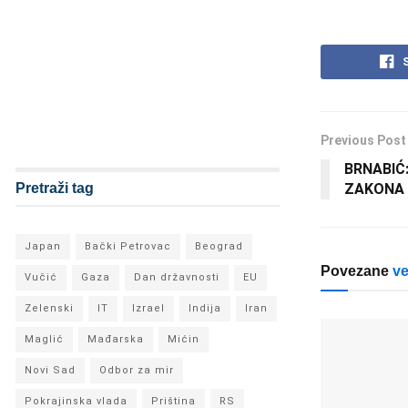
Previous Post
BRNABIĆ
ZAKONA 
Pretraži tag
Japan
Bački Petrovac
Beograd
Povezane
ve
Vučić
Gaza
Dan državnosti
EU
Zelenski
IT
Izrael
Indija
Iran
Maglić
Mađarska
Mićin
Novi Sad
Odbor za mir
Pokrajinska vlada
Priština
RS