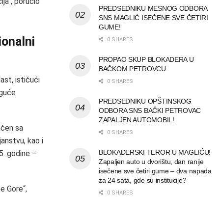
ija“, poručio
PREDSEDNIKU MESNOG ODBORA
SNS MAGLIĆ ISEČENE SVE ČETIRI
GUME!
ionalni
0 SHARES
PROPAO SKUP BLOKADERA U
BAČKOM PETROVCU
st, ističući
0 SHARES
oguće
PREDSEDNIKU OPŠTINSKOG
ODBORA SNS BAČKI PETROVAC
ZAPALJEN AUTOMOBIL!
ačen sa
0 SHARES
anstvu, kao i
BLOKADERSKI TEROR U MAGLIĆU!
5. godine –
Zapaljen auto u dvorištu, dan ranije
isečene sve četiri gume – dva napada
za 24 sata, gde su institucije?
e Gore“,
0 SHARES