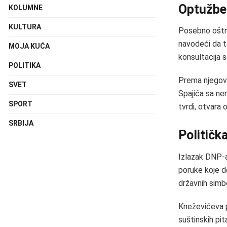
Optužbe 
KOLUMNE
KULTURA
Posebno oštro
navodeći da t
MOJA KUĆA
konsultacija 
POLITIKA
Prema njegovi
SVET
Spajića sa ne
SPORT
tvrdi, otvara
SRBIJA
Političk
Izlazak DNP-a
poruke koje do
državnih simb
Kneževićeva p
suštinskih pit