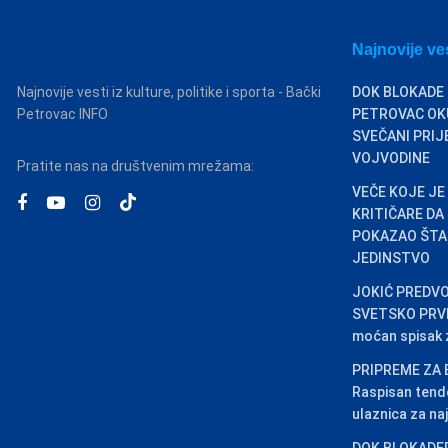
Najnovije ve
Najnovije vesti iz kulture, politike i sporta - Bački
DOK BLOKADE 
Petrovac INFO
PETROVAC OKU
SVEČANI PRIJ
VOJVODINE
Pratite nas na društvenim mrežama:
VEČE KOJE JE
KRITIČARE DA
POKAZAO ŠTA 
JEDINSTVO
JOKIĆ PREDVO
SVETSKO PRVEN
moćan spisak za
PRIPREME ZA 
Raspisan tend
ulaznica za naj
DOK BLOKADER