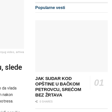
Popularne vesti
anjug video, arhiva
, slede
JAK SUDAR KOD
OPŠTINE U BAČKOM
e da vlada
PETROVCU, SREĆOM
om nakon
BEZ ŽRTAVA
 potresa.
0 SHARES