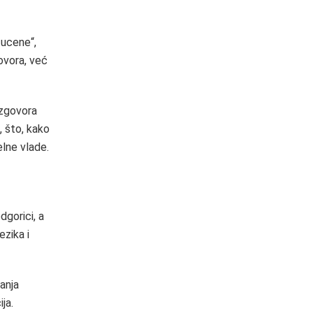
 ucene“,
ovora, već
azgovora
 što, kako
elne vlade.
dgorici, a
ezika i
anja
ja.