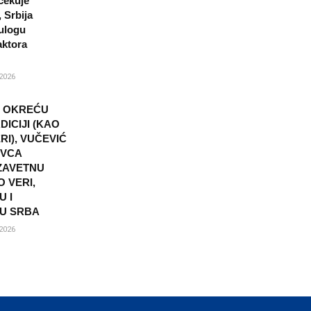
čekuje
 Srbija
ulogu
aktora
2026
I OKREĆU
DICIJI (KAO
I), VUČEVIĆ
OVCA
ZAVETNU
 VERI,
U I
U SRBA
2026