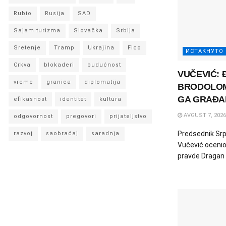
Rubio
Rusija
SAD
Sajam turizma
Slovačka
Srbija
Sretenje
Tramp
Ukrajina
Fico
ИСТАКНУТО
Crkva
blokaderi
budućnost
VUČEVIĆ: 
vreme
granica
diplomatija
BRODOLOM
GA GRAĐA
efikasnost
identitet
kultura
AVGUST 7, 2026
odgovornost
pregovori
prijateljstvo
Predsednik Srp
razvoj
saobraćaj
saradnja
Vučević ocenio 
pravde Dragan Đ