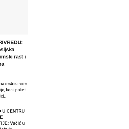
RIVREDU:
nsijska
omski rast i
ma
 na sednici više
ja, kao i paket
i...
 U CENTRU
E
JE: Vučić u