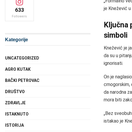
„Formalno veći
je Knežević u
633
Followers
Ključna p
simboli
Kategorije
Knežević je j
da su u pitan
UNCATEGORIZED
ignorisati.
AGRO KUTAK
On je naglasio
BAČKI PETROVAC
crnogorskim, 
da narodna za
DRUŠTVO
mora biti zak
ZDRAVLJE
„Bez sveobuhv
ISTAKNUTO
istakao je Kn
ISTORIJA