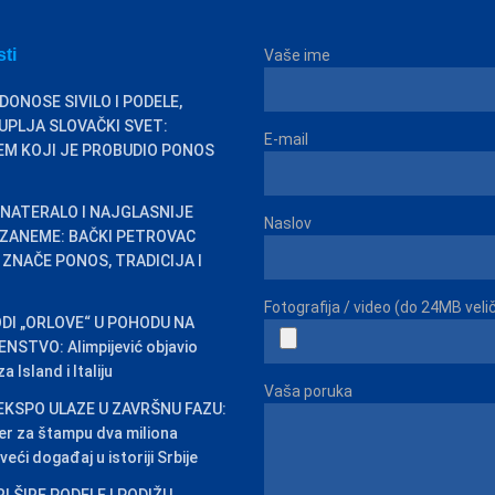
sti
Vaše ime
DONOSE SIVILO I PODELE,
PLJA SLOVAČKI SVET:
E-mail
EM KOJI JE PROBUDIO PONOS
 NATERALO I NAJGLASNIJE
Naslov
 ZANEME: BAČKI PETROVAC
ZNAČE PONOS, TRADICIJA I
Fotografija / video (do 24MB veli
DI „ORLOVE“ U POHODU NA
STVO: Alimpijević objavio
 Island i Italiju
Vaša poruka
EKSPO ULAZE U ZAVRŠNU FAZU:
er za štampu dva miliona
veći događaj u istoriji Srbije
I ŠIRE PODELE I PODIŽU