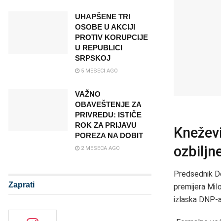
UHAPŠENE TRI
OSOBE U AKCIJI
PROTIV KORUPCIJE
U REPUBLICI
SRPSKOJ
5 MESECI AGO
VAŽNO
OBAVEŠTENJE ZA
PRIVREDU: ISTIČE
ROK ZA PRIJAVU
Kneževi
POREZA NA DOBIT
ozbiljn
2 MESECA AGO
Predsednik De
Zaprati
premijera Mil
izlaska DNP-a 