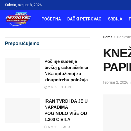
Subota, avgust 8, 2026
POČETNA
BAČKI PETROVAC
SRBIJA
Home
Политик
Preporučujemo
KNEŽ
Počinje suđenje
PAP
bivšoj gradonačelnici
Niša optuženoj za
zloupotrebu položaja
februar 2, 2026
2 MESECA AGO
IRAN TVRDI DA JE U
NAPADIMA
POGINULO VIŠE OD
1.300 CIVILA
5 MESECI AGO