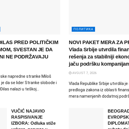
ПОЛИТИКА
ĐILAS PRED POLITIČKIM
NOVI PAKET MERA ZA P
OM, SVESTAN JE DA
Vlada Srbije utvrdila fina
NI NE PODRŽAVAJU
rešenja za stabilniji ekon
jaču podršku kompanija
AVGUST 7, 2026
ske napredne stranke Miloš
je da se lider Stranke slobode i
Vlada Republike Srbije utvrdila je
ilas nalazi u teškoj...
predloga zakona iz oblasti finansi
mera namenjenih dodatnoj podršc
VUČIĆ NAJAVIO
BEOGRAD
RASPISIVANJE
EVROPSK
IZBORA: Odluka stiže
DIPLOMATI