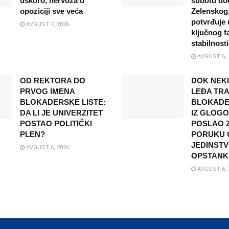
uskoro, nervoza u
subotu do
opoziciji sve veća
Zelenskog,
potvrđuje 
AVGUST 7, 2026
ključnog f
stabilnosti
AVGUST 6, 
OD REKTORA DO
DOK NEK
PRVOG IMENA
LEĐA TRA
BLOKADERSKE LISTE:
BLOKADER
DA LI JE UNIVERZITET
IZ GLOG
POSTAO POLITIČKI
POSLAO 
PLEN?
PORUKU O
JEDINSTV
AVGUST 6, 2026
OPSTANK
AVGUST 6, 