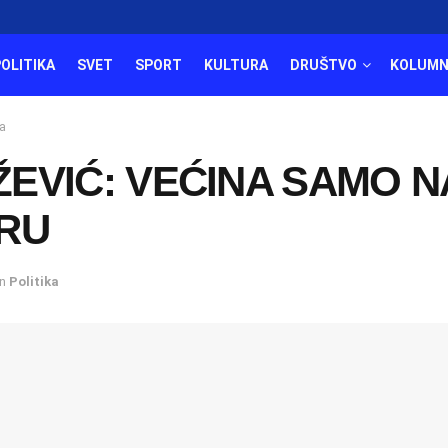
POLITIKA
SVET
SPORT
KULTURA
DRUŠTVO
KOLUMN
а
EVIĆ: VEĆINA SAMO N
IRU
in
Politika