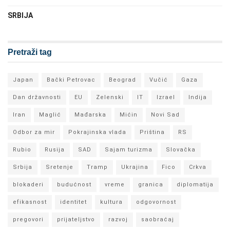
SRBIJA
Pretraži tag
Japan
Bački Petrovac
Beograd
Vučić
Gaza
Dan državnosti
EU
Zelenski
IT
Izrael
Indija
Iran
Maglić
Mađarska
Mićin
Novi Sad
Odbor za mir
Pokrajinska vlada
Priština
RS
Rubio
Rusija
SAD
Sajam turizma
Slovačka
Srbija
Sretenje
Tramp
Ukrajina
Fico
Crkva
blokaderi
budućnost
vreme
granica
diplomatija
efikasnost
identitet
kultura
odgovornost
pregovori
prijateljstvo
razvoj
saobraćaj