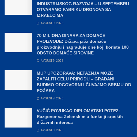
INDUSTRIJSKOG RAZVOJA – U SEPTEMBRU
OTVARAMO FABRIKU DRONOVA SA
IZRAELCIMA
AVGUST 9, 2026
70 MILIONA DINARA ZA DOMAĆE
PROIZVODE: Država jača domaću
proizvodnju i nagrađuje one koji koriste 100
ODSTO DOMAĆE SIROVINE
AVGUST 9, 2026
MUP UPOZORAVA: NEPAŽNJA MOŽE
ZAPALITI CELU PRIRODU – GRAĐANI,
BUDIMO ODGOVORNI I ČUVAJMO SRBIJU OD
POŽARA
AVGUST 9, 2026
VUČIĆ POVUKAO DIPLOMATSKI POTEZ:
Razgovor sa Zelenskim u funkciji srpskih
državnih interesa
AVGUST 8, 2026