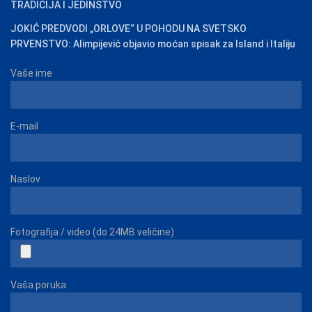
TRADICIJA I JEDINSTVO
JOKIĆ PREDVODI „ORLOVE“ U POHODU NA SVETSKO
PRVENSTVO: Alimpijević objavio moćan spisak za Island i Italiju
Vaše ime
E-mail
Naslov
Fotografija / video (do 24MB veličine)
Vaša poruka