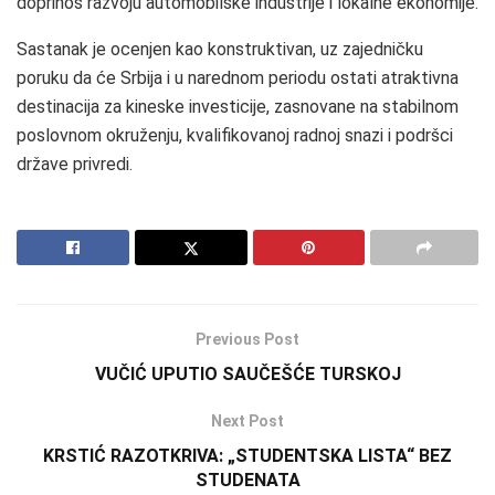
doprinos razvoju automobilske industrije i lokalne ekonomije.
Sastanak je ocenjen kao konstruktivan, uz zajedničku
poruku da će Srbija i u narednom periodu ostati atraktivna
destinacija za kineske investicije, zasnovane na stabilnom
poslovnom okruženju, kvalifikovanoj radnoj snazi i podršci
države privredi.
Previous Post
VUČIĆ UPUTIO SAUČEŠĆE TURSKOJ
Next Post
KRSTIĆ RAZOTKRIVA: „STUDENTSKA LISTA“ BEZ
STUDENATA