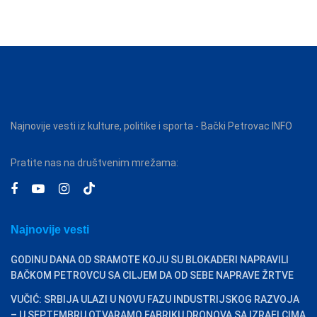
Najnovije vesti iz kulture, politike i sporta - Bački Petrovac INFO
Pratite nas na društvenim mrežama:
Najnovije vesti
GODINU DANA OD SRAMOTE KOJU SU BLOKADERI NAPRAVILI
BAČKOM PETROVCU SA CILJEM DA OD SEBE NAPRAVE ŽRTVE
VUČIĆ: SRBIJA ULAZI U NOVU FAZU INDUSTRIJSKOG RAZVOJA
– U SEPTEMBRU OTVARAMO FABRIKU DRONOVA SA IZRAELCIMA