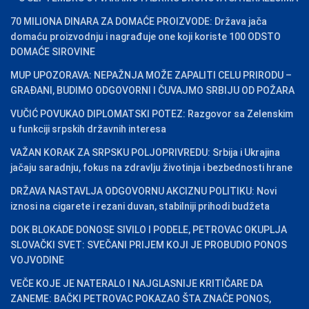
70 MILIONA DINARA ZA DOMAĆE PROIZVODE: Država jača
domaću proizvodnju i nagrađuje one koji koriste 100 ODSTO
DOMAĆE SIROVINE
MUP UPOZORAVA: NEPAŽNJA MOŽE ZAPALITI CELU PRIRODU –
GRAĐANI, BUDIMO ODGOVORNI I ČUVAJMO SRBIJU OD POŽARA
VUČIĆ POVUKAO DIPLOMATSKI POTEZ: Razgovor sa Zelenskim
u funkciji srpskih državnih interesa
VAŽAN KORAK ZA SRPSKU POLJOPRIVREDU: Srbija i Ukrajina
jačaju saradnju, fokus na zdravlju životinja i bezbednosti hrane
DRŽAVA NASTAVLJA ODGOVORNU AKCIZNU POLITIKU: Novi
iznosi na cigarete i rezani duvan, stabilniji prihodi budžeta
DOK BLOKADE DONOSE SIVILO I PODELE, PETROVAC OKUPLJA
SLOVAČKI SVET: SVEČANI PRIJEM KOJI JE PROBUDIO PONOS
VOJVODINE
VEČE KOJE JE NATERALO I NAJGLASNIJE KRITIČARE DA
ZANEME: BAČKI PETROVAC POKAZAO ŠTA ZNAČE PONOS,