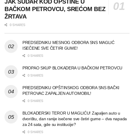
JAK SUDAR KOD OPŠTINE U
BAČKOM PETROVCU, SREĆOM BEZ
ŽRTAVA
0 SHARES
PREDSEDNIKU MESNOG ODBORA SNS MAGLIĆ
ISEČENE SVE ČETIRI GUME!
0 SHARES
PROPAO SKUP BLOKADERA U BAČKOM PETROVCU
0 SHARES
PREDSEDNIKU OPŠTINSKOG ODBORA SNS BAČKI
PETROVAC ZAPALJEN AUTOMOBIL!
0 SHARES
BLOKADERSKI TEROR U MAGLIĆU! Zapaljen auto u
dvorištu, dan ranije isečene sve četiri gume – dva napada
za 24 sata, gde su institucije?
0 SHARES