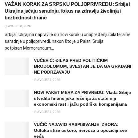
VAŽAN KORAK ZA SRPSKU POLJOPRIVREDU: Srbija i
Ukrajina jačaju saradnju, fokus na zdravlju životinja i
bezbednosti hrane
AVGUST 8, 2026
Srbija i Ukrajina napravile su novi korak u unapređenju bilateralne
saradnje u poljoprivredi, nakon što je u Palati Srbija
potpisan Memorandum...
VUČEVIĆ: ĐILAS PRED POLITIČKIM
BRODOLOMOM, SVESTAN JE DA GA GRAĐANI
NE PODRŽAVAJU
AVGUST 7, 2026
NOVI PAKET MERA ZA PRIVREDU: Vlada Srbije
utvrdila finansijska rešenja za stabilniji
ekonomski rast i jaču podršku kompanijama
AVGUST 7, 2026
VUČIĆ NAJAVIO RASPISIVANJE IZBORA:
Odluka stiže uskoro, nervoza u opoziciji sve
veća