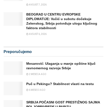
AVGUST 7, 2026
BEOGRAD U CENTRU EVROPSKE
DIPLOMATIJE: Vučić u subotu dočekuje
Zelenskog, Srbija potvrđuje ulogu ključnog
faktora stabilnosti
AVGUST 6, 2026
Preporučujemo
Mesarović: Ulaganja u manje opštine ključ
ravnomernog razvoja Srbije
2 MESECA AGO
Puč u Pekingu? Stabilnost vlasti na testu
6 MESECI AGO
SRBIJA POČASNI GOST PRESTIŽNOG SAJMA
POLJOPRIVREDE U PARIZU