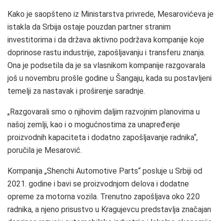
Kako je saopšteno iz Ministarstva privrede, Mesarovićeva je
istakla da Srbija ostaje pouzdan partner stranim
investitorima i da država aktivno podržava kompanije koje
doprinose rastu industrije, zapošljavanju i transferu znanja.
Ona je podsetila da je sa vlasnikom kompanije razgovarala
još u novembru prošle godine u Šangaju, kada su postavljeni
temelji za nastavak i proširenje saradnje.
„Razgovarali smo o njihovim daljim razvojnim planovima u
našoj zemlji, kao i o mogućnostima za unapređenje
proizvodnih kapaciteta i dodatno zapošljavanje radnika“,
poručila je Mesarović.
Kompanija „Shenchi Automotive Parts“ posluje u Srbiji od
2021. godine i bavi se proizvodnjom delova i dodatne
opreme za motorna vozila. Trenutno zapošljava oko 220
radnika, a njeno prisustvo u Kragujevcu predstavlja značajan