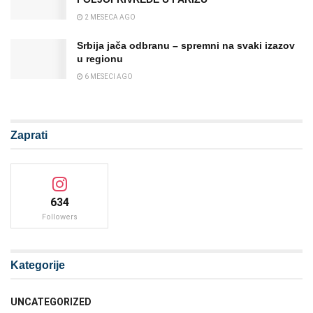
2 MESECA AGO
Srbija jača odbranu – spremni na svaki izazov
u regionu
6 MESECI AGO
Zaprati
634
Followers
Kategorije
UNCATEGORIZED