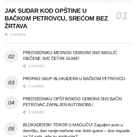
JAK SUDAR KOD OPŠTINE U
BAČKOM PETROVCU, SREĆOM BEZ
ŽRTAVA
0 SHARES
PREDSEDNIKU MESNOG ODBORA SNS MAGLIĆ
ISEČENE SVE ČETIRI GUME!
0 SHARES
PROPAO SKUP BLOKADERA U BAČKOM PETROVCU
0 SHARES
PREDSEDNIKU OPŠTINSKOG ODBORA SNS BAČKI
PETROVAC ZAPALJEN AUTOMOBIL!
0 SHARES
BLOKADERSKI TEROR U MAGLIĆU! Zapaljen auto u
dvorištu, dan ranije isečene sve četiri gume – dva napada
za 24 sata, gde su institucije?