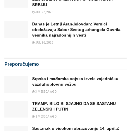
SRBIJU
JUL 27, 2026
Danas je Letnji Aranđelovdan: Vernici
obeležavaju Sabor Svetog arhangela Gavrila,
vesnika najradosnijih vesti
JUL 26, 2026
Preporučujemo
Srpska i mađarska vojska izvele zajedničku
vazduhoplovnu vežbu
3 MESECA AGO
TRAMP: BILO BI SJAJNO DA SE SASTANU
ZELENSKI I PUTIN
2 MESECA AGO
Sastanak o visokom obrazovanju 14. aprila: