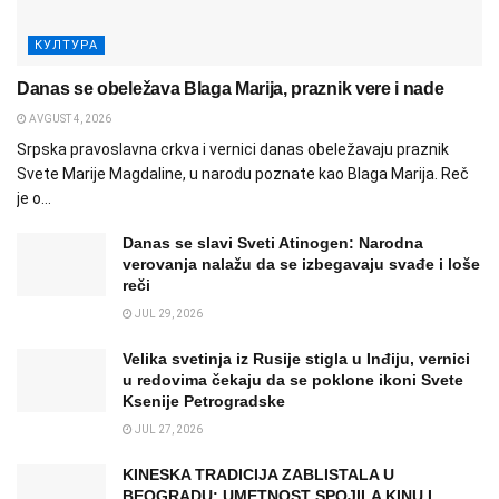
КУЛТУРА
Danas se obeležava Blaga Marija, praznik vere i nade
AVGUST 4, 2026
Srpska pravoslavna crkva i vernici danas obeležavaju praznik
Svete Marije Magdaline, u narodu poznate kao Blaga Marija. Reč
je o...
Danas se slavi Sveti Atinogen: Narodna
verovanja nalažu da se izbegavaju svađe i loše
reči
JUL 29, 2026
Velika svetinja iz Rusije stigla u Inđiju, vernici
u redovima čekaju da se poklone ikoni Svete
Ksenije Petrogradske
JUL 27, 2026
KINESKA TRADICIJA ZABLISTALA U
BEOGRADU: UMETNOST SPOJILA KINU I