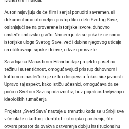
Manastira Hilandar.
Autori najavljuju da će film i serijal ponuditi savremen, ali
dokumentarno utemeljen pristup liku i delu Svetog Save,
oslanjajući se na proverene istorijske izvore, duhovno
nasleđe i arhivsku građu. Namera je da se prikaže ne samo
istorijska uloga Svetog Save, već i dubina njegovog uticaja
na oblikovanje srpske države, crkve i prosvete.
Saradnja sa Manastirom Hilandar daje projektu posebnu
težinu i autentičnost, omogućavajući pristup duhovnom i
kulturnom nasleđu koje retko dospeva u fokus šire javnosti.
Upravo taj aspekt, kako ističu učesnici, omogućava da se
priča o Svetom Savi ispriča iznutra, bez pojednostavljivanja i
ideoloških tumačenja.
Projekat „Sveti Sava“ nastaje u trenutku kada se u Srbiji sve
više ulaže u kulturu, identitet i istorijsko pamćenje, što
otvara prostor da ovakva ostvarenja dobiju institucionalnu