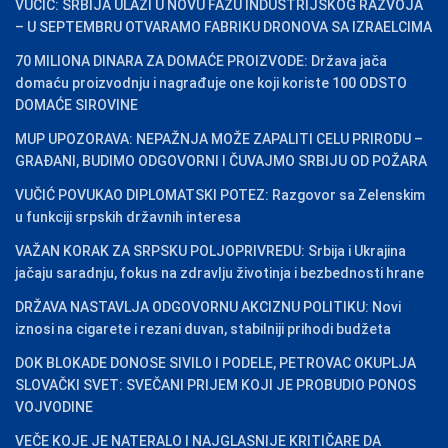
VUČIĆ: SRBIJA ULAZI U NOVU FAZU INDUSTRIJSKOG RAZVOJA
– U SEPTEMBRU OTVARAMO FABRIKU DRONOVA SA IZRAELCIMA
70 MILIONA DINARA ZA DOMAĆE PROIZVODE: Država jača
domaću proizvodnju i nagrađuje one koji koriste 100 ODSTO
DOMAĆE SIROVINE
MUP UPOZORAVA: NEPAŽNJA MOŽE ZAPALITI CELU PRIRODU –
GRAĐANI, BUDIMO ODGOVORNI I ČUVAJMO SRBIJU OD POŽARA
VUČIĆ POVUKAO DIPLOMATSKI POTEZ: Razgovor sa Zelenskim
u funkciji srpskih državnih interesa
VAŽAN KORAK ZA SRPSKU POLJOPRIVREDU: Srbija i Ukrajina
jačaju saradnju, fokus na zdravlju životinja i bezbednosti hrane
DRŽAVA NASTAVLJA ODGOVORNU AKCIZNU POLITIKU: Novi
iznosi na cigarete i rezani duvan, stabilniji prihodi budžeta
DOK BLOKADE DONOSE SIVILO I PODELE, PETROVAC OKUPLJA
SLOVAČKI SVET: SVEČANI PRIJEM KOJI JE PROBUDIO PONOS
VOJVODINE
VEČE KOJE JE NATERALO I NAJGLASNIJE KRITIČARE DA