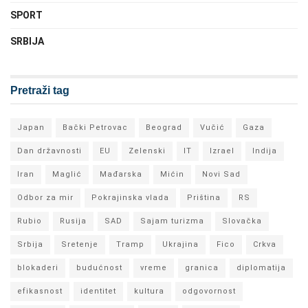
SPORT
SRBIJA
Pretraži tag
Japan
Bački Petrovac
Beograd
Vučić
Gaza
Dan državnosti
EU
Zelenski
IT
Izrael
Indija
Iran
Maglić
Mađarska
Mićin
Novi Sad
Odbor za mir
Pokrajinska vlada
Priština
RS
Rubio
Rusija
SAD
Sajam turizma
Slovačka
Srbija
Sretenje
Tramp
Ukrajina
Fico
Crkva
blokaderi
budućnost
vreme
granica
diplomatija
efikasnost
identitet
kultura
odgovornost