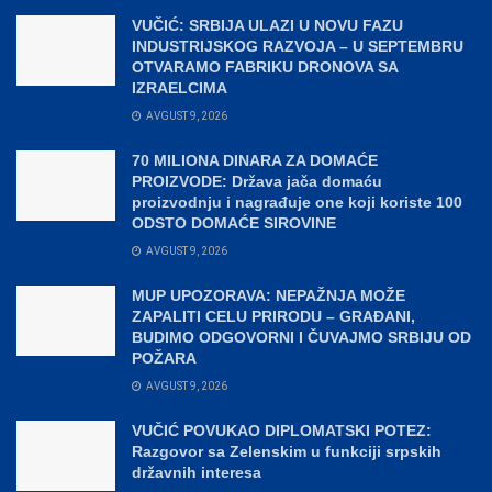
VUČIĆ: SRBIJA ULAZI U NOVU FAZU
INDUSTRIJSKOG RAZVOJA – U SEPTEMBRU
OTVARAMO FABRIKU DRONOVA SA
IZRAELCIMA
AVGUST 9, 2026
70 MILIONA DINARA ZA DOMAĆE
PROIZVODE: Država jača domaću
proizvodnju i nagrađuje one koji koriste 100
ODSTO DOMAĆE SIROVINE
AVGUST 9, 2026
MUP UPOZORAVA: NEPAŽNJA MOŽE
ZAPALITI CELU PRIRODU – GRAĐANI,
BUDIMO ODGOVORNI I ČUVAJMO SRBIJU OD
POŽARA
AVGUST 9, 2026
VUČIĆ POVUKAO DIPLOMATSKI POTEZ:
Razgovor sa Zelenskim u funkciji srpskih
državnih interesa