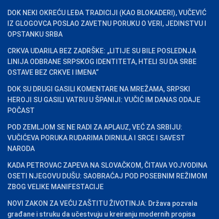
DOK NEKI OKREĆU LEĐA TRADICIJI (KAO BLOKADERI), VUČEVIĆ
IZ GLOGOVCA POSLAO ZAVETNU PORUKU O VERI, JEDINSTVU I
OPSTANKU SRBA
CRKVA UDARILA BEZ ZADRŠKE: „LITIJE SU BILE POSLEDNJA
LINIJA ODBRANE SRPSKOG IDENTITETA, HTELI SU DA SRBE
OSTAVE BEZ CRKVE I IMENA“
DOK SU DRUGI GASILI KOMENTARE NA MREŽAMA, SRPSKI
HEROJI SU GASILI VATRU U ŠPANIJI: VUČIĆ IM DANAS ODAJE
POČAST
POD ZEMLJOM SE NE RADI ZA APLAUZ, VEĆ ZA SRBIJU:
VUČIĆEVA PORUKA RUDARIMA DIRNULA I SRCE I SAVEST
NARODA
KADA PETROVAC ZAPEVA NA SLOVAČKOM, ČITAVA VOJVODINA
OSETI NJEGOVU DUŠU: SAOBRAĆAJ POD POSEBNIM REŽIMOM
ZBOG VELIKE MANIFESTACIJE
NOVI ZAKON ZA VEĆU ZAŠTITU ŽIVOTINJA: Država pozvala
građane i struku da učestvuju u kreiranju modernih propisa