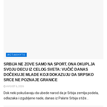
ИСТАКНУТО
SRBIJA NE ZOVE SAMO NA SPORT, ONA OKUPLJA
SVOJU DECU IZ CELOG SVETA: VUČIĆ DANAS
DOČEKUJE MLADE KOJI DOKAZUJU DA SRPSKO
SRCE NE POZNAJE GRANICE
AVGUST 6, 2026
Dok neki pokušavaju da ubede narod da je Srbija zemlja podela,
odlazaka i izgubljene nade, danas iz Palate Srbija stiže...