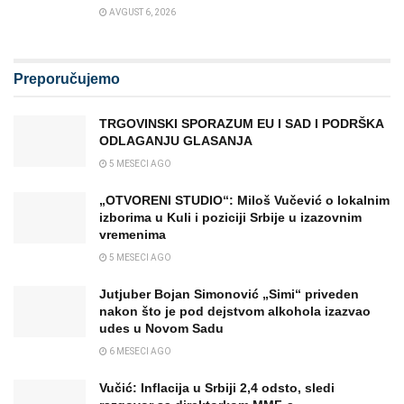
AVGUST 6, 2026
Preporučujemo
TRGOVINSKI SPORAZUM EU I SAD I PODRŠKA
ODLAGANJU GLASANJA
5 MESECI AGO
„OTVORENI STUDIO“: Miloš Vučević o lokalnim
izborima u Kuli i poziciji Srbije u izazovnim
vremenima
5 MESECI AGO
Jutjuber Bojan Simonović „Simi“ priveden
nakon što je pod dejstvom alkohola izazvao
udes u Novom Sadu
6 MESECI AGO
Vučić: Inflacija u Srbiji 2,4 odsto, sledi