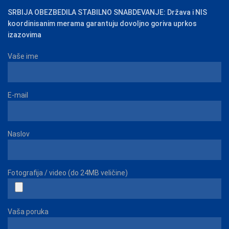
SRBIJA OBEZBEDILA STABILNO SNABDEVANJE: Država i NIS
koordinisanim merama garantuju dovoljno goriva uprkos
izazovima
Vaše ime
E-mail
Naslov
Fotografija / video (do 24MB veličine)
Vaša poruka