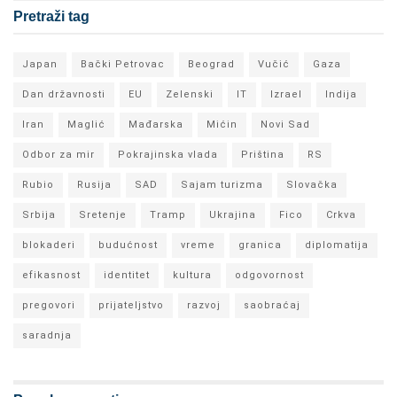
Pretraži tag
Japan
Bački Petrovac
Beograd
Vučić
Gaza
Dan državnosti
EU
Zelenski
IT
Izrael
Indija
Iran
Maglić
Mađarska
Mićin
Novi Sad
Odbor za mir
Pokrajinska vlada
Priština
RS
Rubio
Rusija
SAD
Sajam turizma
Slovačka
Srbija
Sretenje
Tramp
Ukrajina
Fico
Crkva
blokaderi
budućnost
vreme
granica
diplomatija
efikasnost
identitet
kultura
odgovornost
pregovori
prijateljstvo
razvoj
saobraćaj
saradnja