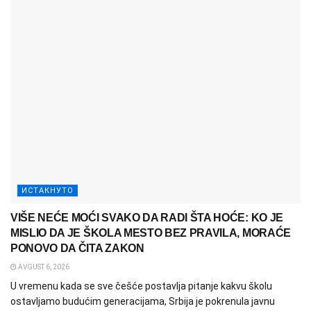
ИСТАКНУТО
VIŠE NEĆE MOĆI SVAKO DA RADI ŠTA HOĆE: KO JE
MISLIO DA JE ŠKOLA MESTO BEZ PRAVILA, MORAĆE
PONOVO DA ČITA ZAKON
AVGUST 6, 2026
U vremenu kada se sve češće postavlja pitanje kakvu školu
ostavljamo budućim generacijama, Srbija je pokrenula javnu