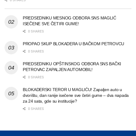
0 SHARES
PREDSEDNIKU MESNOG ODBORA SNS MAGLIĆ
ISEČENE SVE ČETIRI GUME!
0 SHARES
PROPAO SKUP BLOKADERA U BAČKOM PETROVCU
0 SHARES
PREDSEDNIKU OPŠTINSKOG ODBORA SNS BAČKI
PETROVAC ZAPALJEN AUTOMOBIL!
0 SHARES
BLOKADERSKI TEROR U MAGLIĆU! Zapaljen auto u
dvorištu, dan ranije isečene sve četiri gume – dva napada
za 24 sata, gde su institucije?
0 SHARES