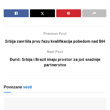
Previous Post
Srbija završila prvu fazu kvalifikacija pobedom nad BiH
Next Post
Đurić: Srbija i Brazil imaju prostor za još snažnije
partnerstvo
Povezane
vesti