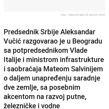
Foto: TANJUG/MILOŠ MILIVOJEVIĆ
Predsednik Srbije Aleksandar
Vučić razgovarao je u Beogradu
sa potpredsednikom Vlade
Italije i ministrom infrastrukture
i saobraćaja Mateom Salvinijem
o daljem unapređenju saradnje
dve zemlje, sa posebnim
akcentom na razvoj putne,
železničke i vodne