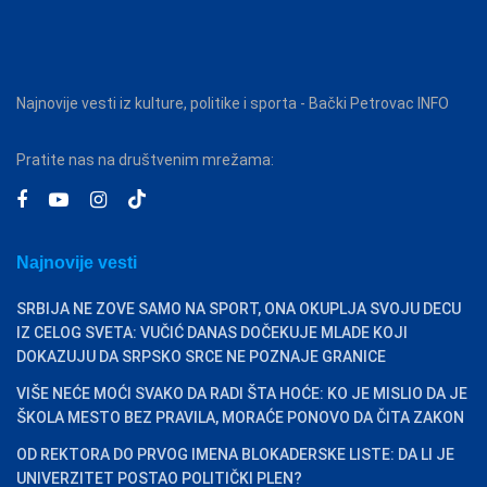
Najnovije vesti iz kulture, politike i sporta - Bački Petrovac INFO
Pratite nas na društvenim mrežama:
Najnovije vesti
SRBIJA NE ZOVE SAMO NA SPORT, ONA OKUPLJA SVOJU DECU
IZ CELOG SVETA: VUČIĆ DANAS DOČEKUJE MLADE KOJI
DOKAZUJU DA SRPSKO SRCE NE POZNAJE GRANICE
VIŠE NEĆE MOĆI SVAKO DA RADI ŠTA HOĆE: KO JE MISLIO DA JE
ŠKOLA MESTO BEZ PRAVILA, MORAĆE PONOVO DA ČITA ZAKON
OD REKTORA DO PRVOG IMENA BLOKADERSKE LISTE: DA LI JE
UNIVERZITET POSTAO POLITIČKI PLEN?