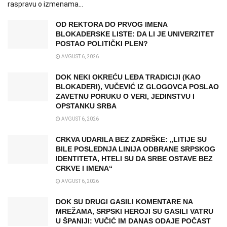
raspravu o izmenama...
OD REKTORA DO PRVOG IMENA
BLOKADERSKE LISTE: DA LI JE UNIVERZITET
POSTAO POLITIČKI PLEN?
AVGUST 6, 2026
DOK NEKI OKREĆU LEĐA TRADICIJI (KAO
BLOKADERI), VUČEVIĆ IZ GLOGOVCA POSLAO
ZAVETNU PORUKU O VERI, JEDINSTVU I
OPSTANKU SRBA
AVGUST 6, 2026
CRKVA UDARILA BEZ ZADRŠKE: „LITIJE SU
BILE POSLEDNJA LINIJA ODBRANE SRPSKOG
IDENTITETA, HTELI SU DA SRBE OSTAVE BEZ
CRKVE I IMENA“
AVGUST 6, 2026
DOK SU DRUGI GASILI KOMENTARE NA
MREŽAMA, SRPSKI HEROJI SU GASILI VATRU
U ŠPANIJI: VUČIĆ IM DANAS ODAJE POČAST