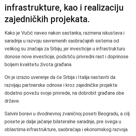
infrastrukture, kao i realizaciju
zajedničkih projekata.
Kako je Vučić naveo nakon sastanka, razmena iskustava i
saradnja u razvoju savremenih saobraćajnih sistema od
velikog su značaja za Srbiju, jer investicije u infrastrukturu
donose nove investicije, podstiču privredni rast i doprinose
boljem kvalitetu života građana.
On je izrazio uverenje da će Srbija i Italija nastaviti da
razvijaju partnerske odnose i kroz zajedničke projekte
dodatno povežu svoje privrede, na dobrobit građana obe
države.
Salvini boravi u dvodnevnoj zvaničnoj poseti Beogradu, a cilj
posete je dalje jačanje bilateralne saradnje, pre svega u
oblastima infrastrukture, saobraćaja i ekonomskog razvoja.