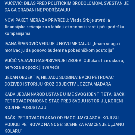
VUČEVIĆ: ĐILAS PRED POLITIČKIM BRODOLOMOM, SVESTAN JE
DA GA GRAĐANI NE PODRŽAVAJU
NOVI PAKET MERA ZA PRIVREDU: Vlada Srbije utvrdila
finansijska rešenja za stabilniji ekonomski rast i jaču podršku
kompanijama
IVANA ŠPANOVIĆ VERUJE U NOVU MEDALJU: „Imam snagu i
motivaciju da ponovo budem na pobedničkom postolju“
VUČIĆ NAJAVIO RASPISIVANJE IZBORA: Odluka stiže uskoro,
nervoza u opoziciji sve veća
JEDAN OBJEKTIV, HILJADU SUDBINA: BAČKI PETROVAC
DOŽIVEO ISTORIJU KROZ OBJEKTIV JOZEFA MAĐARA
KADA JEDAN NAROD USTANE U IME SVOG IDENTITETA: BAČKI
PETROVAC PONOSNO STAO PRED SVOJU ISTORIJU, KORENI
KOJI NE POSUSTAJU
BAČKI PETROVAC PLAKAO OD EMOCIJA! GLASOVI KOJI SU
PODIGLI PETROVAC NA NOGE: SCENE ZA PAMĆENJE U „JANU
KOLARU“