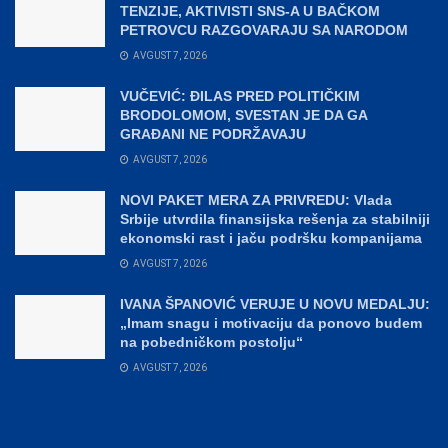
TENZIJE, AKTIVISTI SNS-A U BAČKOM
PETROVCU RAZGOVARAJU SA NARODOM
AVGUST 7, 2026
VUČEVIĆ: ĐILAS PRED POLITIČKIM
BRODOLOMOM, SVESTAN JE DA GA
GRAĐANI NE PODRŽAVAJU
AVGUST 7, 2026
NOVI PAKET MERA ZA PRIVREDU: Vlada
Srbije utvrdila finansijska rešenja za stabilniji
ekonomski rast i jaču podršku kompanijama
AVGUST 7, 2026
IVANA ŠPANOVIĆ VERUJE U NOVU MEDALJU:
„Imam snagu i motivaciju da ponovo budem
na pobedničkom postolju“
AVGUST 7, 2026