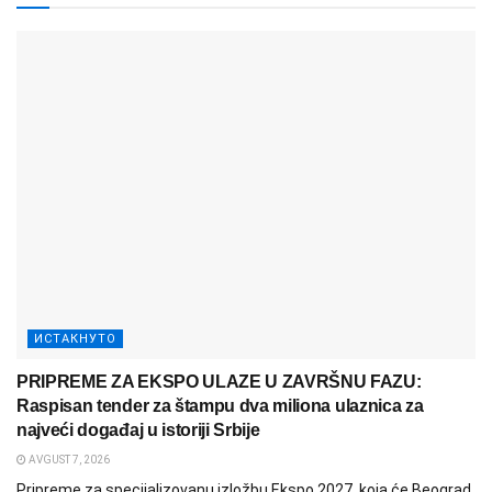
ИСТАКНУТО
PRIPREME ZA EKSPO ULAZE U ZAVRŠNU FAZU:
Raspisan tender za štampu dva miliona ulaznica za
najveći događaj u istoriji Srbije
AVGUST 7, 2026
Pripreme za specijalizovanu izložbu Ekspo 2027, koja će Beograd