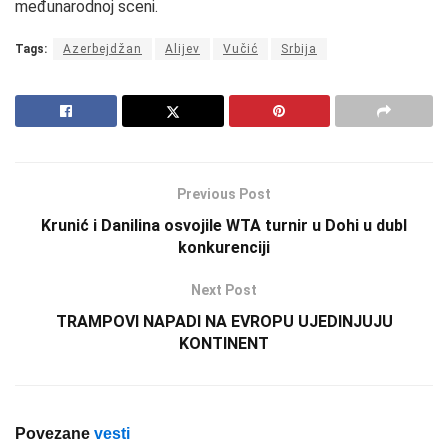
međunarodnoj sceni.
Tags:
Azerbejdžan
Alijev
Vučić
Srbija
Previous Post
Krunić i Danilina osvojile WTA turnir u Dohi u dubl
konkurenciji
Next Post
TRAMPOVI NAPADI NA EVROPU UJEDINJUJU
KONTINENT
Povezane
vesti