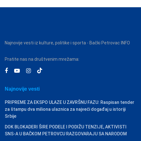
Najnovije vesti iz kulture, politike i sporta - Bački Petrovac INFO
Pratite nas na društvenim mrežama:
Najnovije vesti
PRIPREME ZA EKSPO ULAZE U ZAVRŠNU FAZU: Raspisan tender
za štampu dva miliona ulaznica za najveći događaj u istoriji
Srbije
DOK BLOKADERI ŠIRE PODELE I PODIŽU TENZIJE, AKTIVISTI
SNS-A U BAČKOM PETROVCU RAZGOVARAJU SA NARODOM