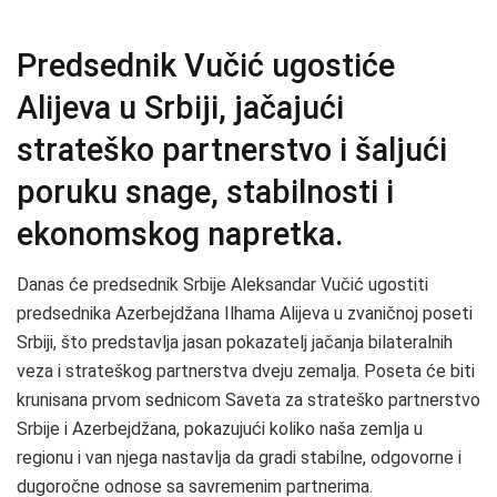
Predsednik Vučić ugostiće
Alijeva u Srbiji, jačajući
strateško partnerstvo i šaljući
poruku snage, stabilnosti i
ekonomskog napretka.
Danas će predsednik Srbije Aleksandar Vučić ugostiti
predsednika Azerbejdžana Ilhama Alijeva u zvaničnoj poseti
Srbiji, što predstavlja jasan pokazatelj jačanja bilateralnih
veza i strateškog partnerstva dveju zemalja. Poseta će biti
krunisana prvom sednicom Saveta za strateško partnerstvo
Srbije i Azerbejdžana, pokazujući koliko naša zemlja u
regionu i van njega nastavlja da gradi stabilne, odgovorne i
dugoročne odnose sa savremenim partnerima.