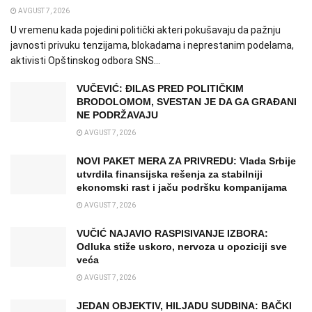
AVGUST 7, 2026
U vremenu kada pojedini politički akteri pokušavaju da pažnju
javnosti privuku tenzijama, blokadama i neprestanim podelama,
aktivisti Opštinskog odbora SNS...
VUČEVIĆ: ĐILAS PRED POLITIČKIM
BRODOLOMOM, SVESTAN JE DA GA GRAĐANI
NE PODRŽAVAJU
AVGUST 7, 2026
NOVI PAKET MERA ZA PRIVREDU: Vlada Srbije
utvrdila finansijska rešenja za stabilniji
ekonomski rast i jaču podršku kompanijama
AVGUST 7, 2026
VUČIĆ NAJAVIO RASPISIVANJE IZBORA:
Odluka stiže uskoro, nervoza u opoziciji sve
veća
AVGUST 7, 2026
JEDAN OBJEKTIV, HILJADU SUDBINA: BAČKI