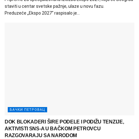
staviti u centar svetske pažnje, ulaze u novu fazu.
Preduzeće „Ekspo 2027“ raspisalo je...
БАЧКИ ПЕТРОВАЦ
DOK BLOKADERI ŠIRE PODELE I PODIŽU TENZIJE,
AKTIVISTI SNS-A U BAČKOM PETROVCU
RAZGOVARAJU SA NARODOM