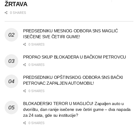
ŽRTAVA
0 SHARES
PREDSEDNIKU MESNOG ODBORA SNS MAGLIĆ
ISEČENE SVE ČETIRI GUME!
0 SHARES
PROPAO SKUP BLOKADERA U BAČKOM PETROVCU
0 SHARES
PREDSEDNIKU OPŠTINSKOG ODBORA SNS BAČKI
PETROVAC ZAPALJEN AUTOMOBIL!
0 SHARES
BLOKADERSKI TEROR U MAGLIĆU! Zapaljen auto u
dvorištu, dan ranije isečene sve četiri gume – dva napada
za 24 sata, gde su institucije?
0 SHARES