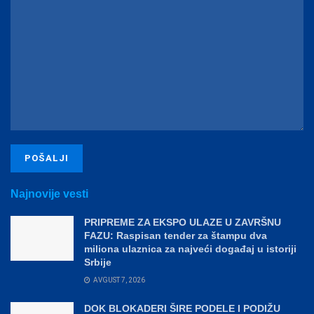
Najnovije vesti
PRIPREME ZA EKSPO ULAZE U ZAVRŠNU
FAZU: Raspisan tender za štampu dva
miliona ulaznica za najveći događaj u istoriji
Srbije
AVGUST 7, 2026
DOK BLOKADERI ŠIRE PODELE I PODIŽU