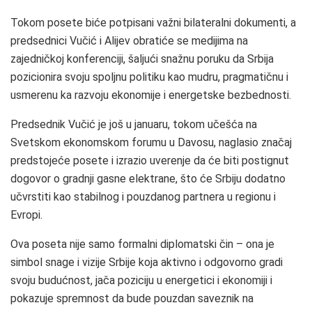
Tokom posete biće potpisani važni bilateralni dokumenti, a
predsednici Vučić i Alijev obratiće se medijima na
zajedničkoj konferenciji, šaljući snažnu poruku da Srbija
pozicionira svoju spoljnu politiku kao mudru, pragmatičnu i
usmerenu ka razvoju ekonomije i energetske bezbednosti.
Predsednik Vučić je još u januaru, tokom učešća na
Svetskom ekonomskom forumu u Davosu, naglasio značaj
predstojeće posete i izrazio uverenje da će biti postignut
dogovor o gradnji gasne elektrane, što će Srbiju dodatno
učvrstiti kao stabilnog i pouzdanog partnera u regionu i
Evropi.
Ova poseta nije samo formalni diplomatski čin – ona je
simbol snage i vizije Srbije koja aktivno i odgovorno gradi
svoju budućnost, jača poziciju u energetici i ekonomiji i
pokazuje spremnost da bude pouzdan saveznik na