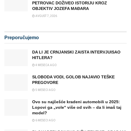
PETROVAC DOŽIVEO ISTORIJU KROZ
OBJEKTIV JOZEFA MAĐARA
AVGUST 7, 2026
Preporučujemo
DA LI JE CRNJANSKI ZAISTA INTERVJUISAO
HITLERA?
4 MESECA AGO
SLOBODA VODI, GOLOB NAJAVIO TEŠKE
PREGOVORE
5 MESECI AGO
Ovo su najčešće kradeni automobili u 2025:
Lopovi ga „vole“ više od svih – da li imaš taj
model?
6 MESECI AGO