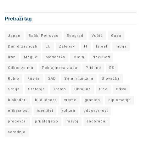
Pretraži tag
Japan
Bački Petrovac
Beograd
Vučić
Gaza
Dan državnosti
EU
Zelenski
IT
Izrael
Indija
Iran
Maglić
Mađarska
Mićin
Novi Sad
Odbor za mir
Pokrajinska vlada
Priština
RS
Rubio
Rusija
SAD
Sajam turizma
Slovačka
Srbija
Sretenje
Tramp
Ukrajina
Fico
Crkva
blokaderi
budućnost
vreme
granica
diplomatija
efikasnost
identitet
kultura
odgovornost
pregovori
prijateljstvo
razvoj
saobraćaj
saradnja