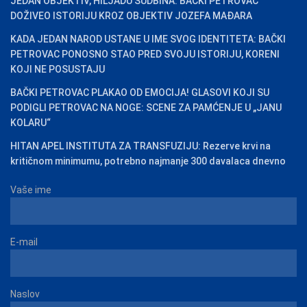
JEDAN OBJEKTIV, HILJADU SUDBINA: BAČKI PETROVAC
DOŽIVEO ISTORIJU KROZ OBJEKTIV JOZEFA MAĐARA
KADA JEDAN NAROD USTANE U IME SVOG IDENTITETA: BAČKI
PETROVAC PONOSNO STAO PRED SVOJU ISTORIJU, KORENI
KOJI NE POSUSTAJU
BAČKI PETROVAC PLAKAO OD EMOCIJA! GLASOVI KOJI SU
PODIGLI PETROVAC NA NOGE: SCENE ZA PAMĆENJE U „JANU
KOLARU“
HITAN APEL INSTITUTA ZA TRANSFUZIJU: Rezerve krvi na
kritičnom minimumu, potrebno najmanje 300 davalaca dnevno
Vaše ime
E-mail
Naslov