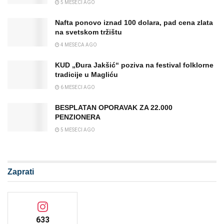
5 MESECI AGO
Nafta ponovo iznad 100 dolara, pad cena zlata
na svetskom tržištu
4 MESECA AGO
KUD „Đura Jakšić“ poziva na festival folklorne
tradicije u Magliću
6 MESECI AGO
BESPLATAN OPORAVAK ZA 22.000
PENZIONERA
5 MESECI AGO
Zaprati
633