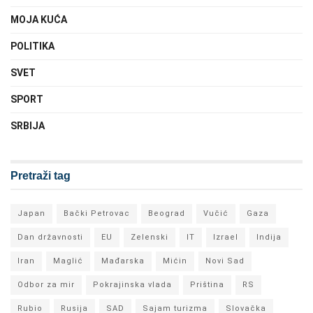
MOJA KUĆA
POLITIKA
SVET
SPORT
SRBIJA
Pretraži tag
Japan
Bački Petrovac
Beograd
Vučić
Gaza
Dan državnosti
EU
Zelenski
IT
Izrael
Indija
Iran
Maglić
Mađarska
Mićin
Novi Sad
Odbor za mir
Pokrajinska vlada
Priština
RS
Rubio
Rusija
SAD
Sajam turizma
Slovačka