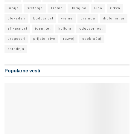
Srbija
Sretenje
Tramp
Ukrajina
Fico
Crkva
blokaderi
budućnost
vreme
granica
diplomatija
efikasnost
identitet
kultura
odgovornost
pregovori
prijateljstvo
razvoj
saobraćaj
saradnja
Popularne vesti