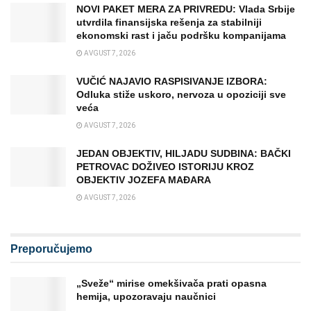
NOVI PAKET MERA ZA PRIVREDU: Vlada Srbije
utvrdila finansijska rešenja za stabilniji
ekonomski rast i jaču podršku kompanijama
AVGUST 7, 2026
VUČIĆ NAJAVIO RASPISIVANJE IZBORA:
Odluka stiže uskoro, nervoza u opoziciji sve
veća
AVGUST 7, 2026
JEDAN OBJEKTIV, HILJADU SUDBINA: BAČKI
PETROVAC DOŽIVEO ISTORIJU KROZ
OBJEKTIV JOZEFA MAĐARA
AVGUST 7, 2026
Preporučujemo
„Sveže“ mirise omekšivača prati opasna
hemija, upozoravaju naučnici