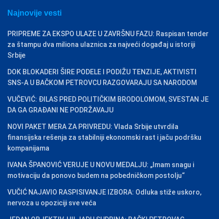
Najnovije vesti
PRIPREME ZA EKSPO ULAZE U ZAVRŠNU FAZU: Raspisan tender
za štampu dva miliona ulaznica za najveći događaj u istoriji
Srbije
DOK BLOKADERI ŠIRE PODELE I PODIŽU TENZIJE, AKTIVISTI
SNS-A U BAČKOM PETROVCU RAZGOVARAJU SA NARODOM
VUČEVIĆ: ĐILAS PRED POLITIČKIM BRODOLOMOM, SVESTAN JE
DA GA GRAĐANI NE PODRŽAVAJU
NOVI PAKET MERA ZA PRIVREDU: Vlada Srbije utvrdila
finansijska rešenja za stabilniji ekonomski rast i jaču podršku
kompanijama
IVANA ŠPANOVIĆ VERUJE U NOVU MEDALJU: „Imam snagu i
motivaciju da ponovo budem na pobedničkom postolju“
VUČIĆ NAJAVIO RASPISIVANJE IZBORA: Odluka stiže uskoro,
nervoza u opoziciji sve veća