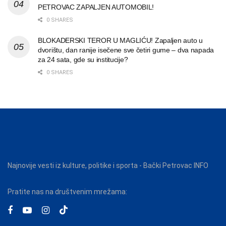
PETROVAC ZAPALJEN AUTOMOBIL!
0 SHARES
BLOKADERSKI TEROR U MAGLIĆU! Zapaljen auto u
dvorištu, dan ranije isečene sve četiri gume – dva napada
za 24 sata, gde su institucije?
0 SHARES
Najnovije vesti iz kulture, politike i sporta - Bački Petrovac INFO
Pratite nas na društvenim mrežama: