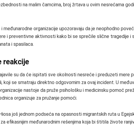
ezbednosti na malim čamcima, broj žrtava u ovim nesrećama god
i i međunarodne organizacije upozoravaju da je neophodno poveća
e i preventivne aktivnosti kako bi se sprečile slične tragedije i s
nata i spasilaca.
 reakcije
ajavile su da će ispitati sve okolnosti nesreće i preduzeti mere p
udi, koji se smatraju direktno odgovornim za ovaj incident. U međ
rganizacije nastoje da pruže psihološku i medicinsku pomoć prež
jednica organizuje za pružanje pomoći.
iosa još jednom podseća na opasnosti migrantskih ruta u Egejs
za efikasnijim međunarodnim rešenjima koja bi štitila živote ranjivi