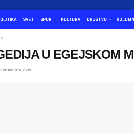
POLITIKA
SVET
SPORT
KULTURA
DRUŠTVO
KOLUMN
то
GEDIJA U EGEJSKOM 
in
Istaknuto
,
Svet