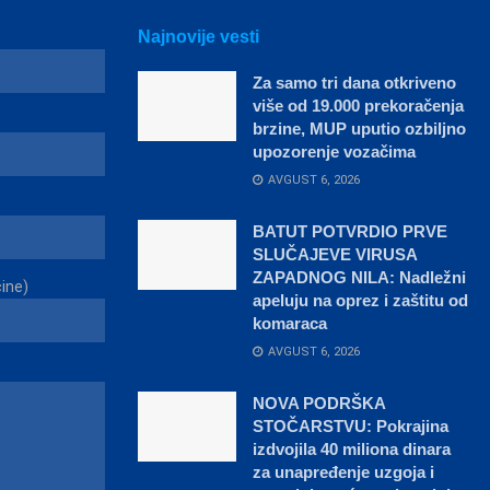
Najnovije vesti
Za samo tri dana otkriveno
više od 19.000 prekoračenja
brzine, MUP uputio ozbiljno
upozorenje vozačima
AVGUST 6, 2026
BATUT POTVRDIO PRVE
SLUČAJEVE VIRUSA
ZAPADNOG NILA: Nadležni
čine)
apeluju na oprez i zaštitu od
komaraca
AVGUST 6, 2026
NOVA PODRŠKA
STOČARSTVU: Pokrajina
izdvojila 40 miliona dinara
za unapređenje uzgoja i