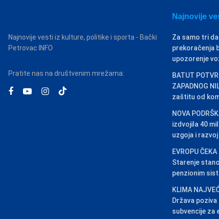
Najnovije ve
Najnovije vesti iz kulture, politike i sporta - Bački
Za samo tri da
Petrovac INFO
prekoračenja b
upozorenje v
Pratite nas na društvenim mrežama:
BATUT POTVRD
ZAPADNOG NILA
zaštitu od ko
NOVA PODRŠKA
izdvojila 40 m
uzgoja i razvo
EVROPU ČEKA
Starenje stano
penzionim sis
KLIMA NAJVEĆ
Država poziva 
subvencije za 