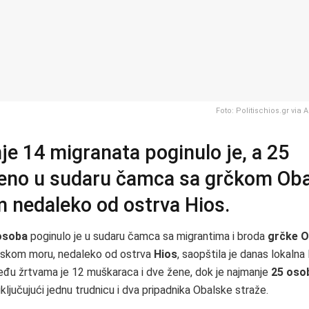
Foto: Politischios.gr via 
e 14 migranata poginulo je, a 25
eno u sudaru čamca sa grčkom Ob
 nedaleko od ostrva Hios.
osoba
poginulo je u sudaru čamca sa migrantima i broda
grčke O
jskom moru, nedaleko od ostrva
Hios
, saopštila je danas lokalna
eđu žrtvama je 12 muškaraca i dve žene, dok je najmanje
25 oso
uključujući jednu trudnicu i dva pripadnika Obalske straže.