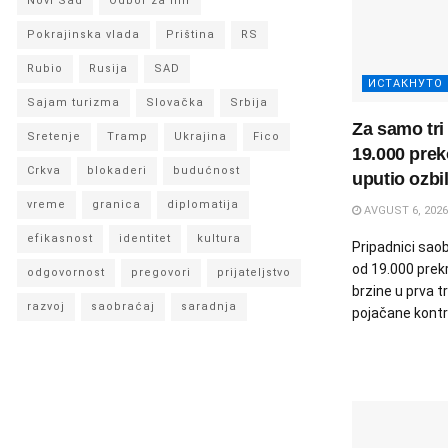
Novi Sad
Odbor za mir
Pokrajinska vlada
Priština
RS
Rubio
Rusija
SAD
ИСТАКНУТО
Sajam turizma
Slovačka
Srbija
Za samo tri
Sretenje
Tramp
Ukrajina
Fico
19.000 prek
Crkva
blokaderi
budućnost
uputio ozbi
vreme
granica
diplomatija
AVGUST 6, 2026
efikasnost
identitet
kultura
Pripadnici saobr
od 19.000 prek
odgovornost
pregovori
prijateljstvo
brzine u prva 
razvoj
saobraćaj
saradnja
pojačane kontro