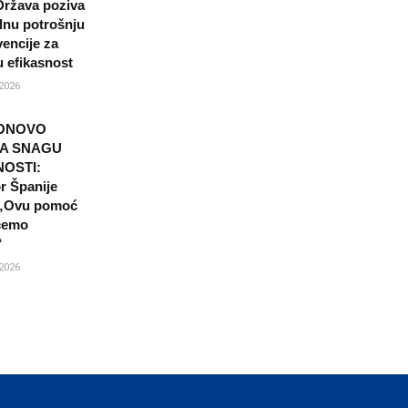
ržava poziva
lnu potrošnju
vencije za
 efikasnost
2026
PONOVO
A SNAGU
OSTI:
 Španije
 „Ovu pomoć
ćemo
“
2026