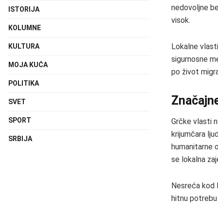
nedovoljne b
ISTORIJA
visok.
KOLUMNE
Lokalne vlast
KULTURA
sigurnosne mer
MOJA KUĆA
po život migra
POLITIKA
Značajne
SVET
SPORT
Grčke vlasti n
krijumčara lj
SRBIJA
humanitarne o
se lokalna za
Nesreća kod H
hitnu potrebu 