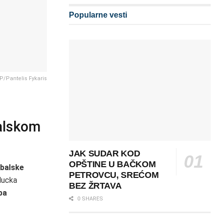
Popularne vesti
AP/Pantelis Fykaris
alskom
JAK SUDAR KOD
OPŠTINE U BAČKOM
balske
PETROVCU, SREĆOM
 lucka
BEZ ŽRTAVA
ba
0 SHARES