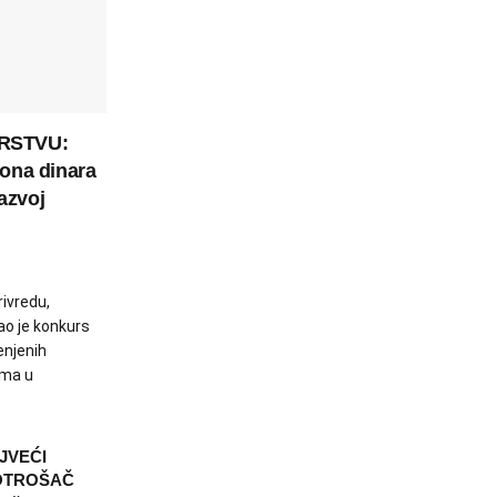
RSTVU:
iona dinara
azvoj
rivredu,
ao je konkurs
enjenih
ama u
JVEĆI
POTROŠAČ