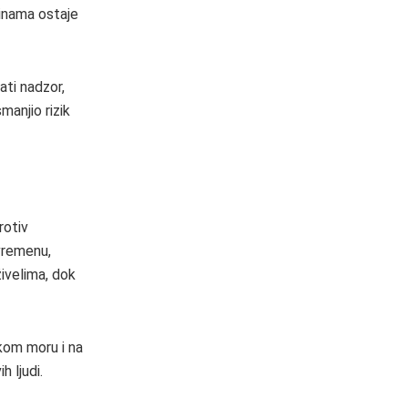
inama ostaje
ti nadzor,
manjio rizik
rotiv
uvremenu,
ivelima, dok
kom moru i na
h ljudi.