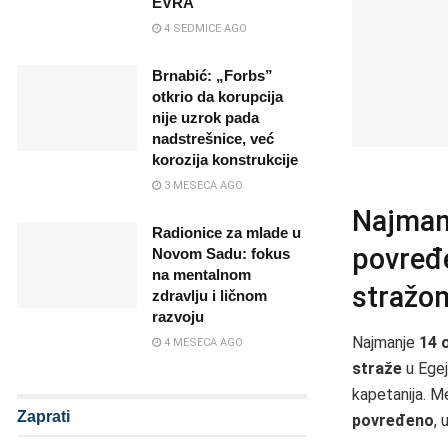
EVRA
4 SEDMICE AGO
Brnabić: „Forbs”
otkrio da korupcija
nije uzrok pada
nadstrešnice, već
korozija konstrukcije
3 MESECA AGO
Najmanj
Radionice za mlade u
povređ
Novom Sadu: fokus
na mentalnom
stražom
zdravlju i ličnom
razvoju
Najmanje
14 
4 MESECA AGO
straže
u Ege
kapetanija. M
Zaprati
povređeno
, 