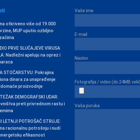
sti
Vaše ime
na otkriveno više od 19.000
rzine, MUP uputio ozbiljno
E-mail
ozačima
IO PRVE SLUČAJEVE VIRUSA
: Nadležni apeluju na oprez i
Naslov
maraca
 STOČARSTVU: Pokrajina
iliona dinara za unapređenje
Fotografija / video (do 24MB veli
j domaće proizvodnje
 TEŽAK DEMOGRAFSKI UDAR:
vništva preti privrednom rastu i
Vaša poruka
temima
I LETNJI POTROŠAČ STRUJE:
na racionalnu potrošnju i nudi
energetsku efikasnost