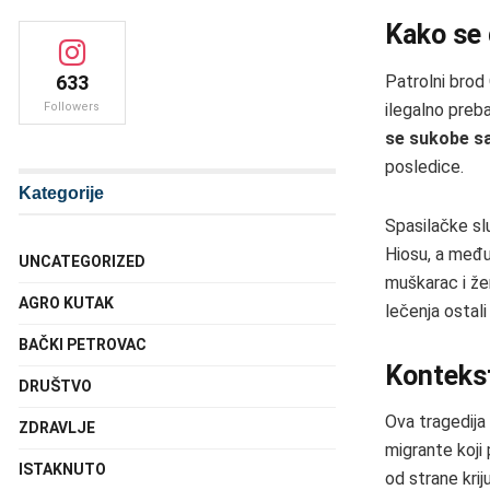
Kako se 
Patrolni brod
633
ilegalno preb
Followers
se sukobe s
posledice.
Kategorije
Spasilačke sl
Hiosu, a među 
UNCATEGORIZED
muškarac i žen
AGRO KUTAK
lečenja ostal
BAČKI PETROVAC
Kontekst
DRUŠTVO
Ova tragedija 
ZDRAVLJE
migrante koji
ISTAKNUTO
od strane kri