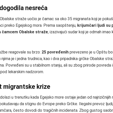
dogodila nesreća
 Obalske straže uočio je čamac sa oko 35 migranata koji je poku
aci preko Egejskog mora. Prema saopštenju,
krijumčari ljudi su
a čamcem Obalske straže
, izazivajući sudar koji je odmah imao
užbe reagovale su brzo:
25 povređenih
prevezeno je u Opštu bol
njima je i jedna trudnica, kao i dva pripadnika grčke Obalske str
a. Povređeni su u stabilnom stanju, ali su zbog prirode povreda i
i pod lekarskim nadzorom.
 migrantske krize
dolazi u trenutku kada Egejsko more ostaje jedan od najrizičnijih 
 pokušavaju da stignu do Evrope preko Grčke. Ilegalni prevoz ljudi
jumčara, često dovodi do tragičnih incidenata. Zbog gustog saobr