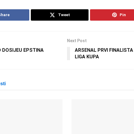
Share
Tweet
Pin
Next Post
 DOSIJEU EPSTINA
ARSENAL PRVI FINALIST
LIGA KUPA
sti