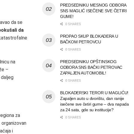
PREDSEDNIKU MESNOG ODBORA
SNS MAGLIĆ ISEČENE SVE ČETIRI
GUME!
šavao da se
0 SHARES
 pokušali da
PROPAO SKUP BLOKADERA U
 katastrofalne
BAČKOM PETROVCU
0 SHARES
nicu na
PREDSEDNIKU OPŠTINSKOG
ODBORA SNS BAČKI PETROVAC
aže –
ZAPALJEN AUTOMOBIL!
 daljeg
0 SHARES
BLOKADERSKI TEROR U MAGLIĆU!
Zapaljen auto u dvorištu, dan ranije
isečene sve četiri gume – dva napada
za 24 sata, gde su institucije?
regiona za
0 SHARES
, organizovan
aćaja i