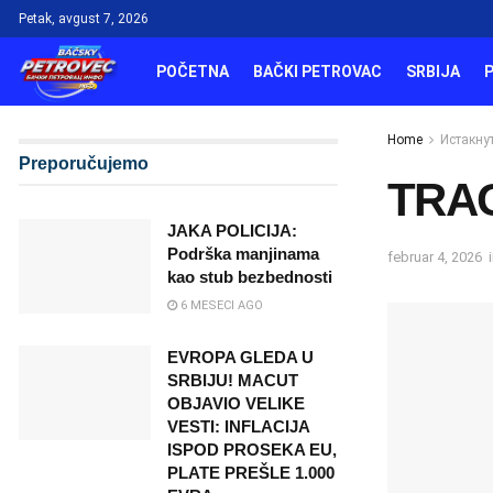
Petak, avgust 7, 2026
POČETNA
BAČKI PETROVAC
SRBIJA
Home
Истакну
Preporučujemo
TRA
JAKA POLICIJA:
Podrška manjinama
februar 4, 2026
kao stub bezbednosti
6 MESECI AGO
EVROPA GLEDA U
SRBIJU! MACUT
OBJAVIO VELIKE
VESTI: INFLACIJA
ISPOD PROSEKA EU,
PLATE PREŠLE 1.000