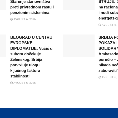
Starenje stanovništva
STRUJE: D
preti privrednom rastu i
na raciona
penzionim sistemima
i nudi sub
energetsku
AVGUST 6, 2026
AVGUST 6, 
BEOGRAD U CENTRU
SRBIJA 
EVROPSKE
POKAZAL
DIPLOMATIJE: Vučić u
SOLIDARN
subotu dočekuje
Ambasador
Zelenskog, Srbija
poručio –
potvrđuje ulogu
nikada ne
ključnog faktora
zaboraviti
stabilnosti
AVGUST 6, 
AVGUST 6, 2026