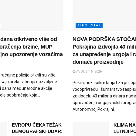
АГРО КУТАК
 dana otkriveno više od
NOVA PODRŠKA STOČA
oračenja brzine, MUP
Pokrajina izdvojila 40 mil
ljno upozorenje vozačima
za unapređenje uzgoja i r
domaće proizvodnje
AVGUST 6, 2026
aćajne policije otkrili su više
ršaja prekoračenja dozvoljene
Pokrajinski sekretarijat za poljop
tri dana međunarodne akcije
vodoprivredu i šumarstvo raspis
le saobraćaja koja...
za dodelu 40 miliona dinara nam
sprovođenju odgajivačkih progr
Autonomnoj Pokrajini...
EVROPU ČEKA TEŽAK
KLIMA NA
DEMOGRAFSKI UDAR:
LETNJI 