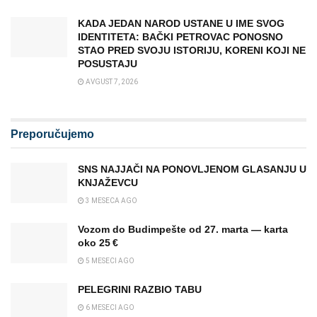
KADA JEDAN NAROD USTANE U IME SVOG
IDENTITETA: BAČKI PETROVAC PONOSNO
STAO PRED SVOJU ISTORIJU, KORENI KOJI NE
POSUSTAJU
AVGUST 7, 2026
Preporučujemo
SNS NAJJAČI NA PONOVLJENOM GLASANJU U
KNJAŽEVCU
3 MESECA AGO
Vozom do Budimpešte od 27. marta — karta
oko 25 €
5 MESECI AGO
PELEGRINI RAZBIO TABU
6 MESECI AGO