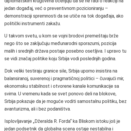
diplomatskim krugovima ocenjuju da se ne radi o reakciji na
jedan događaj, već o preventivnom pozicioniranju –
demonstraciji spremnosti da se utiče na tok događaja, ako
politički instrumenti zakažu.
U takvom svetu, u kom se vojni brodovi premeštaju brže
nego što se zaključuju međunarodni sporazumi, pozicija
malih i srednjih država postaje posebno osetljiva. I upravo tu
se vidi značaj politike koju Srbija vodi poslednjih godina.
Dok veliki testiraju granice sile, Srbija uporno insistira na
balansiranoj, suverenoj i pragmatičnoj politici – čuvajući mir,
ekonomsku stabilnost i otvorene kanale komunikacije sa
svima. U vremenu kada se svet ponovo deli na blokove,
Srbija pokazuje da je moguće voditi samostalnu politiku, bez
avanturizma, ali i bez podaništva.
Isplovljavanje „Džeralda R. Forda“ ka Bliskom istoku još je
jedan podsetnik da globalna scena ostaje nestabilna i