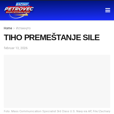
Home
Истакнуто
TIHO PREMEŠTANJE SILE
februar 13, 2026
Foto: Mass Communication Specialist 3rd Class U.S. Navy via AP, File/Zachary