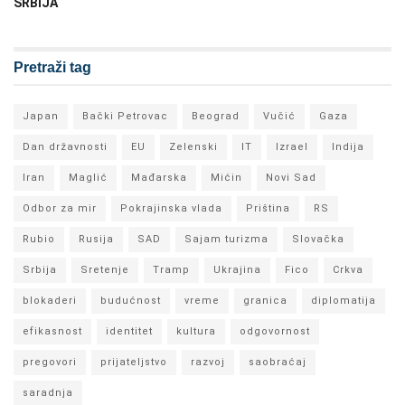
SRBIJA
Pretraži tag
Japan
Bački Petrovac
Beograd
Vučić
Gaza
Dan državnosti
EU
Zelenski
IT
Izrael
Indija
Iran
Maglić
Mađarska
Mićin
Novi Sad
Odbor za mir
Pokrajinska vlada
Priština
RS
Rubio
Rusija
SAD
Sajam turizma
Slovačka
Srbija
Sretenje
Tramp
Ukrajina
Fico
Crkva
blokaderi
budućnost
vreme
granica
diplomatija
efikasnost
identitet
kultura
odgovornost
pregovori
prijateljstvo
razvoj
saobraćaj
saradnja