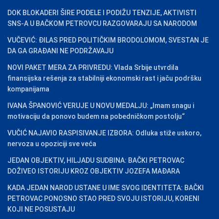
DOK BLOKADERI ŠIRE PODELE I PODIŽU TENZIJE, AKTIVISTI
SNS-A U BAČKOM PETROVCU RAZGOVARAJU SA NARODOM
VUČEVIĆ: ĐILAS PRED POLITIČKIM BRODOLOMOM, SVESTAN JE
DA GA GRAĐANI NE PODRŽAVAJU
NOVI PAKET MERA ZA PRIVREDU: Vlada Srbije utvrdila
finansijska rešenja za stabilniji ekonomski rast i jaču podršku
kompanijama
IVANA ŠPANOVIĆ VERUJE U NOVU MEDALJU: „Imam snagu i
motivaciju da ponovo budem na pobedničkom postolju“
VUČIĆ NAJAVIO RASPISIVANJE IZBORA: Odluka stiže uskoro,
nervoza u opoziciji sve veća
JEDAN OBJEKTIV, HILJADU SUDBINA: BAČKI PETROVAC
DOŽIVEO ISTORIJU KROZ OBJEKTIV JOZEFA MAĐARA
KADA JEDAN NAROD USTANE U IME SVOG IDENTITETA: BAČKI
PETROVAC PONOSNO STAO PRED SVOJU ISTORIJU, KORENI
KOJI NE POSUSTAJU