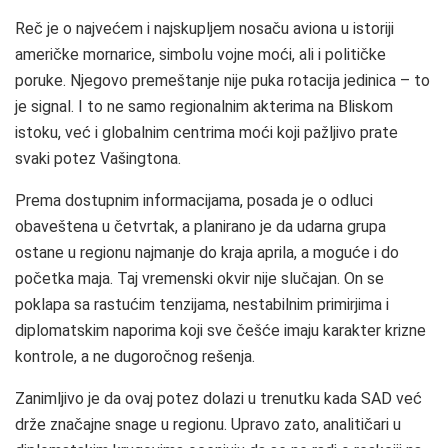
Reč je o najvećem i najskupljem nosaču aviona u istoriji
američke mornarice, simbolu vojne moći, ali i političke
poruke. Njegovo premeštanje nije puka rotacija jedinica – to
je signal. I to ne samo regionalnim akterima na Bliskom
istoku, već i globalnim centrima moći koji pažljivo prate
svaki potez Vašingtona.
Prema dostupnim informacijama, posada je o odluci
obaveštena u četvrtak, a planirano je da udarna grupa
ostane u regionu najmanje do kraja aprila, a moguće i do
početka maja. Taj vremenski okvir nije slučajan. On se
poklapa sa rastućim tenzijama, nestabilnim primirjima i
diplomatskim naporima koji sve češće imaju karakter krizne
kontrole, a ne dugoročnog rešenja.
Zanimljivo je da ovaj potez dolazi u trenutku kada SAD već
drže značajne snage u regionu. Upravo zato, analitičari u