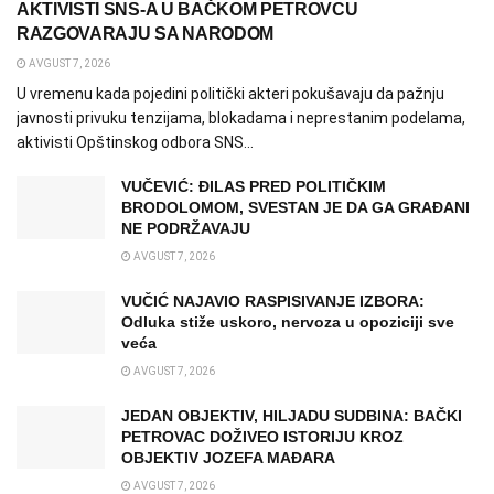
AKTIVISTI SNS-A U BAČKOM PETROVCU
RAZGOVARAJU SA NARODOM
AVGUST 7, 2026
U vremenu kada pojedini politički akteri pokušavaju da pažnju
javnosti privuku tenzijama, blokadama i neprestanim podelama,
aktivisti Opštinskog odbora SNS...
VUČEVIĆ: ĐILAS PRED POLITIČKIM
BRODOLOMOM, SVESTAN JE DA GA GRAĐANI
NE PODRŽAVAJU
AVGUST 7, 2026
VUČIĆ NAJAVIO RASPISIVANJE IZBORA:
Odluka stiže uskoro, nervoza u opoziciji sve
veća
AVGUST 7, 2026
JEDAN OBJEKTIV, HILJADU SUDBINA: BAČKI
PETROVAC DOŽIVEO ISTORIJU KROZ
OBJEKTIV JOZEFA MAĐARA
AVGUST 7, 2026