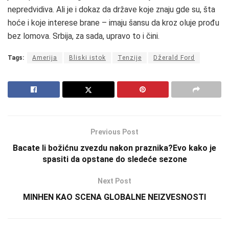
nepredvidiva. Ali je i dokaz da države koje znaju gde su, šta
hoće i koje interese brane – imaju šansu da kroz oluje prođu
bez lomova. Srbija, za sada, upravo to i čini.
Tags:
Amerija
Bliski istok
Tenzije
Džerald Ford
Previous Post
Bacate li božićnu zvezdu nakon praznika?Evo kako je
spasiti da opstane do sledeće sezone
Next Post
MINHEN KAO SCENA GLOBALNE NEIZVESNOSTI