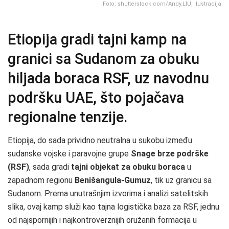
Foto: shutterstock.com/Andy.LIU, ilustracija
Etiopija gradi tajni kamp na
granici sa Sudanom za obuku
hiljada boraca RSF, uz navodnu
podršku UAE, što pojačava
regionalne tenzije.
Etiopija, do sada prividno neutralna u sukobu između
sudanske vojske i paravojne grupe
Snage brze podrške
(RSF)
, sada gradi
tajni objekat za obuku boraca
u
zapadnom regionu
Benišangula‑Gumuz
, tik uz granicu sa
Sudanom. Prema unutrašnjim izvorima i analizi satelitskih
slika, ovaj kamp služi kao tajna logistička baza za RSF, jednu
od najspornijih i najkontroverznijih oružanih formacija u