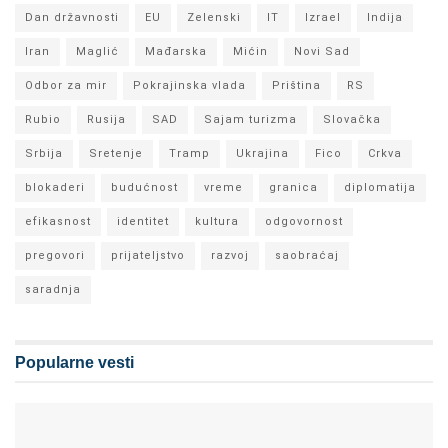
Dan državnosti
EU
Zelenski
IT
Izrael
Indija
Iran
Maglić
Mađarska
Mićin
Novi Sad
Odbor za mir
Pokrajinska vlada
Priština
RS
Rubio
Rusija
SAD
Sajam turizma
Slovačka
Srbija
Sretenje
Tramp
Ukrajina
Fico
Crkva
blokaderi
budućnost
vreme
granica
diplomatija
efikasnost
identitet
kultura
odgovornost
pregovori
prijateljstvo
razvoj
saobraćaj
saradnja
Popularne vesti