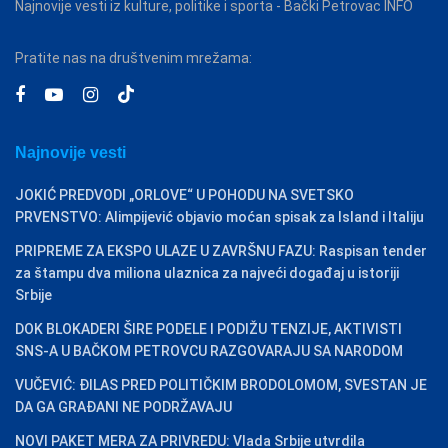
Najnovije vesti iz kulture, politike i sporta - Bački Petrovac INFO
Pratite nas na društvenim mrežama:
Najnovije vesti
JOKIĆ PREDVODI „ORLOVE“ U POHODU NA SVETSKO
PRVENSTVO: Alimpijević objavio moćan spisak za Island i Italiju
PRIPREME ZA EKSPO ULAZE U ZAVRŠNU FAZU: Raspisan tender
za štampu dva miliona ulaznica za najveći događaj u istoriji
Srbije
DOK BLOKADERI ŠIRE PODELE I PODIŽU TENZIJE, AKTIVISTI
SNS-A U BAČKOM PETROVCU RAZGOVARAJU SA NARODOM
VUČEVIĆ: ĐILAS PRED POLITIČKIM BRODOLOMOM, SVESTAN JE
DA GA GRAĐANI NE PODRŽAVAJU
NOVI PAKET MERA ZA PRIVREDU: Vlada Srbije utvrdila