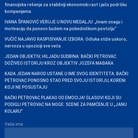
finansijska rešenja za stabilniji ekonomski rast i jaču podršku
kompanijama
IVANA ŠPANOVIĆ VERUJE U NOVU MEDALJU: „Imam snagu i
motivaciju da ponovo budem na pobedničkom postolju“
VUČIĆ NAJAVIO RASPISIVANJE IZBORA: Odluka stiže uskoro,
nervoza u opoziciji sve veća
JEDAN OBJEKTIV, HILJADU SUDBINA: BAČKI PETROVAC
DOŽIVEO ISTORIJU KROZ OBJEKTIV JOZEFA MAĐARA
KADA JEDAN NAROD USTANE U IME SVOG IDENTITETA: BAČKI
PETROVAC PONOSNO STAO PRED SVOJU ISTORIJU, KORENI
KOJI NE POSUSTAJU
BAČKI PETROVAC PLAKAO OD EMOCIJA! GLASOVI KOJI SU
PODIGLI PETROVAC NA NOGE: SCENE ZA PAMĆENJE U „JANU
KOLARU“
Vaše ime