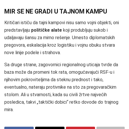
MIR SE NE GRADI U TAJNOM KAMPU
Kritičari ističu da tajni kampovi nisu samo vojni objekti, oni
predstavljaju
političke alate
koji produbljuju sukob i
udaljavaju šansu za mirno rešenje. Umesto diplomatskih
pregovora, eskalacija kroz logistiku i vojnu obuku stvara
nove linije podele i strahova.
Sa druge strane, zagovornici regionalnog uticaja tvrde da
baza može da promeni tok rata, omogućavajući RSF‑u i
njihovim pokroviteljima da steknu prednost i tako,
eventualno, nateraju protivnike na sto za pregovaračkim
stolom. Ali u stvarnosti, kada su civili žrtve najvećih
posledica, takvi „taktički dobici“ retko dovode do trajnog
mira.