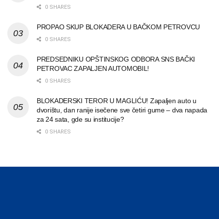
0 SHARES
PROPAO SKUP BLOKADERA U BAČKOM PETROVCU
0 SHARES
PREDSEDNIKU OPŠTINSKOG ODBORA SNS BAČKI
PETROVAC ZAPALJEN AUTOMOBIL!
0 SHARES
BLOKADERSKI TEROR U MAGLIĆU! Zapaljen auto u
dvorištu, dan ranije isečene sve četiri gume – dva napada
za 24 sata, gde su institucije?
0 SHARES