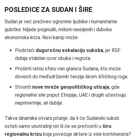
POSLEDICE ZA SUDAN I ŠIRE
Sudan je već preživeo ogromne ljudske i humanitarne
gubitke: hiljade poginulih, milioni raseljenih i duboka
ekonomska kriza. Novi kamp može:
Podstaći
dugoročnu eskalaciju sukoba
, jer RSF
dobija stabilan izvor obuke i regruta.
Proširiti ratnu sferu van granica Sudana, što može
dovesti do međudržavnih tenzija širom Afričkog roga.
Stvoriti
nove mreže geopolitičkog uticaja
, gde
regionalne sile poput Etiopije, UAE i drugih učestvuju
neprimetnije, ali dublje.
Takva dinamika otvara pitanje: da li će Sudanski sukob
ostati samo unutrašnji rat ili će se pretvoriti u
širu
regionalnu krizu
koja povezuje aktere iz više kontinenata?