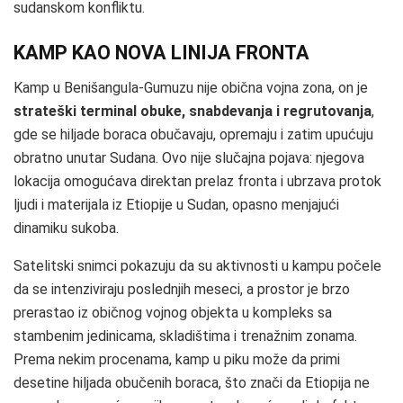
sudanskom konfliktu.
KAMP KAO NOVA LINIJA FRONTA
Kamp u Benišangula‑Gumuzu nije obična vojna zona, on je
strateški terminal obuke, snabdevanja i regrutovanja
,
gde se hiljade boraca obučavaju, opremaju i zatim upućuju
obratno unutar Sudana. Ovo nije slučajna pojava: njegova
lokacija omogućava direktan prelaz fronta i ubrzava protok
ljudi i materijala iz Etiopije u Sudan, opasno menjajući
dinamiku sukoba.
Satelitski snimci pokazuju da su aktivnosti u kampu počele
da se intenziviraju poslednjih meseci, a prostor je brzo
prerastao iz običnog vojnog objekta u kompleks sa
stambenim jedinicama, skladištima i trenažnim zonama.
Prema nekim procenama, kamp u piku može da primi
desetine hiljada obučenih boraca, što znači da Etiopija ne