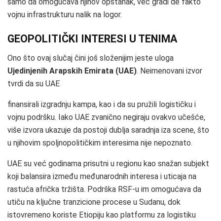
samo da omogućava njihov opstanak, već gradi de fakto
vojnu infrastrukturu nalik na logor.
GEOPOLITIČKI INTERESI U TENIMA
Ono što ovaj slučaj čini još složenijim jeste uloga
Ujedinjenih Arapskih Emirata (UAE)
. Neimenovani izvor
tvrdi da su UAE
finansirali izgradnju kampa, kao i da su pružili logističku i
vojnu podršku. Iako UAE zvanično negiraju ovakvo učešće,
više izvora ukazuje da postoji dublja saradnja iza scene, što
u njihovim spoljnopolitičkim interesima nije nepoznato.
UAE su već godinama prisutni u regionu kao snažan subjekt
koji balansira između međunarodnih interesa i uticaja na
rastuća afrička tržišta. Podrška RSF‑u im omogućava da
utiču na ključne tranzicione procese u Sudanu, dok
istovremeno koriste Etiopiju kao platformu za logistiku