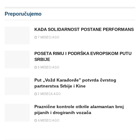
Preporučujemo
KADA SOLIDARNOST POSTANE PERFORMANS
7 MESECI AGO
POSETA RIMU I PODRŠKA EVROPSKOM PUTU
SRBIJE
5 MESECI AGO
Put „Vožd Karađorđe” potvrda čvrstog
partnerstva Srbije i Kine
3 MESECA AGO
Praznične kontrole otkrile alarmantan broj
pijanih i drogiranih vozača
6 MESECI AGO