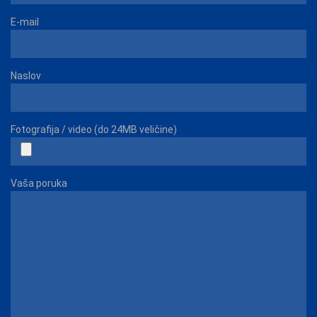
E-mail
Naslov
Fotografija / video (do 24MB veličine)
Vaša poruka