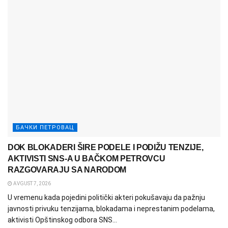
БАЧКИ ПЕТРОВАЦ
DOK BLOKADERI ŠIRE PODELE I PODIŽU TENZIJE,
AKTIVISTI SNS-A U BAČKOM PETROVCU
RAZGOVARAJU SA NARODOM
AVGUST 7, 2026
U vremenu kada pojedini politički akteri pokušavaju da pažnju
javnosti privuku tenzijama, blokadama i neprestanim podelama,
aktivisti Opštinskog odbora SNS...