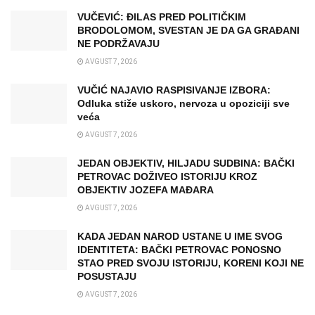
VUČEVIĆ: ĐILAS PRED POLITIČKIM
BRODOLOMOM, SVESTAN JE DA GA GRAĐANI
NE PODRŽAVAJU
AVGUST 7, 2026
VUČIĆ NAJAVIO RASPISIVANJE IZBORA:
Odluka stiže uskoro, nervoza u opoziciji sve
veća
AVGUST 7, 2026
JEDAN OBJEKTIV, HILJADU SUDBINA: BAČKI
PETROVAC DOŽIVEO ISTORIJU KROZ
OBJEKTIV JOZEFA MAĐARA
AVGUST 7, 2026
KADA JEDAN NAROD USTANE U IME SVOG
IDENTITETA: BAČKI PETROVAC PONOSNO
STAO PRED SVOJU ISTORIJU, KORENI KOJI NE
POSUSTAJU
AVGUST 7, 2026