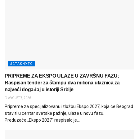
ИСТАКНУТО
PRIPREME ZA EKSPO ULAZE U ZAVRŠNU FAZU:
Raspisan tender za štampu dva miliona ulaznica za
najveći događaj u istoriji Srbije
AVGUST 7, 2026
Pripreme za specijalizovanu izložbu Ekspo 2027, koja će Beograd
staviti u centar svetske pažnje, ulaze u novu fazu.
Preduzeće „Ekspo 2027“ raspisalo je...