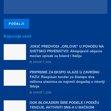
Najnovije vesti
JOKIĆ PREDVODI „ORLOVE“ U POHODU NA
SVETSKO PRVENSTVO: Alimpijević objavio
moćan spisak za Island i Italiju
AVGUST 7, 2026
PRIPREME ZA EKSPO ULAZE U ZAVRŠNU
FAZU: Raspisan tender za štampu dva
miliona ulaznica za najveći događaj u istoriji
Srbije
AVGUST 7, 2026
DOK BLOKADERI ŠIRE PODELE I PODIŽU
TENZIJE, AKTIVISTI SNS-A U BAČKOM