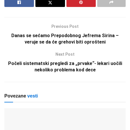
Previous Post
Danas se sećamo Prepodobnog Jefrema Sirina –
veruje se da će grehovi biti oprošteni
Next Post
Počeli sistematski pregledi za „prvake“- lekari uočili
nekoliko problema kod dece
Povezane
vesti