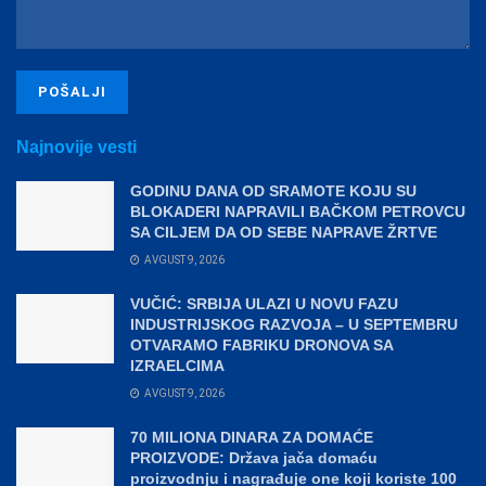
Najnovije vesti
GODINU DANA OD SRAMOTE KOJU SU
BLOKADERI NAPRAVILI BAČKOM PETROVCU
SA CILJEM DA OD SEBE NAPRAVE ŽRTVE
AVGUST 9, 2026
VUČIĆ: SRBIJA ULAZI U NOVU FAZU
INDUSTRIJSKOG RAZVOJA – U SEPTEMBRU
OTVARAMO FABRIKU DRONOVA SA
IZRAELCIMA
AVGUST 9, 2026
70 MILIONA DINARA ZA DOMAĆE
PROIZVODE: Država jača domaću
proizvodnju i nagrađuje one koji koriste 100