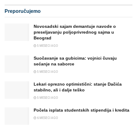
Preporučujemo
Novosadski sajam demantuje navode o
preseljavanju poljoprivrednog sajma u
Beograd
5 MESECI AGO
Suočavanje sa gubicima: vojnici čuvaju
sećanje na saborce
5 MESECI AGO
Lekari oprezno optimistični: stanje Dačića
stabilno, ali i dalje teško
5 MESECI AGO
Počela isplata studentskih stipendija i kredita
6 MESECI AGO