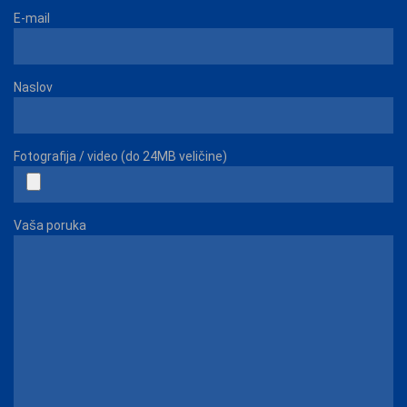
E-mail
Naslov
Fotografija / video (do 24MB veličine)
Vaša poruka