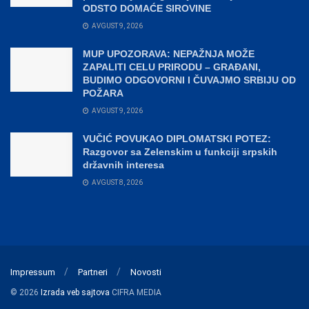
ODSTO DOMAĆE SIROVINE
AVGUST 9, 2026
MUP UPOZORAVA: NEPAŽNJA MOŽE
ZAPALITI CELU PRIRODU – GRAĐANI,
BUDIMO ODGOVORNI I ČUVAJMO SRBIJU OD
POŽARA
AVGUST 9, 2026
VUČIĆ POVUKAO DIPLOMATSKI POTEZ:
Razgovor sa Zelenskim u funkciji srpskih
državnih interesa
AVGUST 8, 2026
Impressum
Partneri
Novosti
© 2026
Izrada veb sajtova
CIFRA MEDIA