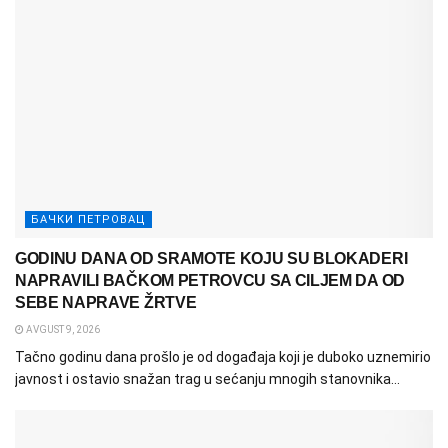
БАЧКИ ПЕТРОВАЦ
GODINU DANA OD SRAMOTE KOJU SU BLOKADERI
NAPRAVILI BAČKOM PETROVCU SA CILJEM DA OD
SEBE NAPRAVE ŽRTVE
AVGUST 9, 2026
Tačno godinu dana prošlo je od događaja koji je duboko uznemirio
javnost i ostavio snažan trag u sećanju mnogih stanovnika...