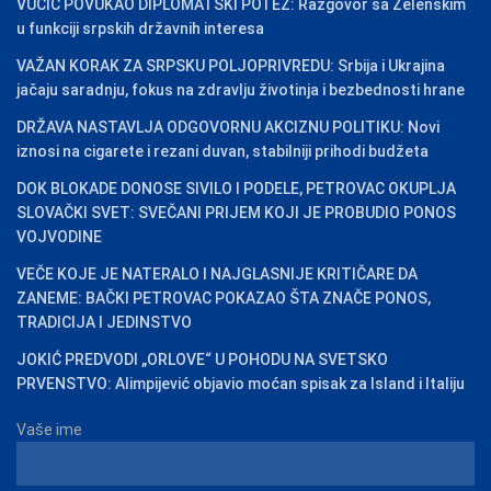
VUČIĆ POVUKAO DIPLOMATSKI POTEZ: Razgovor sa Zelenskim
u funkciji srpskih državnih interesa
VAŽAN KORAK ZA SRPSKU POLJOPRIVREDU: Srbija i Ukrajina
jačaju saradnju, fokus na zdravlju životinja i bezbednosti hrane
DRŽAVA NASTAVLJA ODGOVORNU AKCIZNU POLITIKU: Novi
iznosi na cigarete i rezani duvan, stabilniji prihodi budžeta
DOK BLOKADE DONOSE SIVILO I PODELE, PETROVAC OKUPLJA
SLOVAČKI SVET: SVEČANI PRIJEM KOJI JE PROBUDIO PONOS
VOJVODINE
VEČE KOJE JE NATERALO I NAJGLASNIJE KRITIČARE DA
ZANEME: BAČKI PETROVAC POKAZAO ŠTA ZNAČE PONOS,
TRADICIJA I JEDINSTVO
JOKIĆ PREDVODI „ORLOVE“ U POHODU NA SVETSKO
PRVENSTVO: Alimpijević objavio moćan spisak za Island i Italiju
Vaše ime