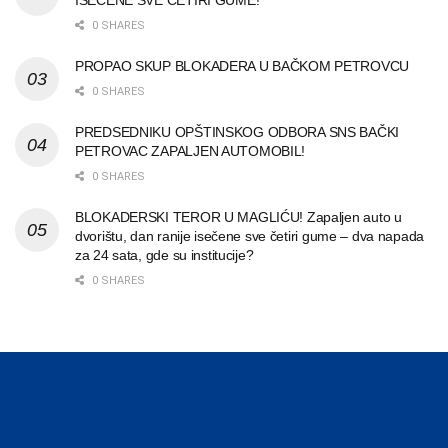
0 SHARES
PROPAO SKUP BLOKADERA U BAČKOM PETROVCU
0 SHARES
PREDSEDNIKU OPŠTINSKOG ODBORA SNS BAČKI
PETROVAC ZAPALJEN AUTOMOBIL!
0 SHARES
BLOKADERSKI TEROR U MAGLIĆU! Zapaljen auto u
dvorištu, dan ranije isečene sve četiri gume – dva napada
za 24 sata, gde su institucije?
0 SHARES