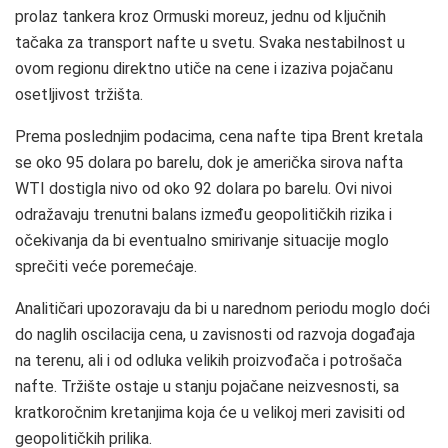
prolaz tankera kroz Ormuski moreuz, jednu od ključnih
tačaka za transport nafte u svetu. Svaka nestabilnost u
ovom regionu direktno utiče na cene i izaziva pojačanu
osetljivost tržišta.
Prema poslednjim podacima, cena nafte tipa Brent kretala
se oko 95 dolara po barelu, dok je američka sirova nafta
WTI dostigla nivo od oko 92 dolara po barelu. Ovi nivoi
odražavaju trenutni balans između geopolitičkih rizika i
očekivanja da bi eventualno smirivanje situacije moglo
sprečiti veće poremećaje.
Analitičari upozoravaju da bi u narednom periodu moglo doći
do naglih oscilacija cena, u zavisnosti od razvoja događaja
na terenu, ali i od odluka velikih proizvođača i potrošača
nafte. Tržište ostaje u stanju pojačane neizvesnosti, sa
kratkoročnim kretanjima koja će u velikoj meri zavisiti od
geopolitičkih prilika.