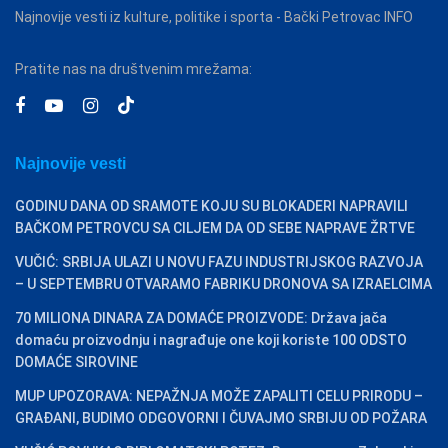
Najnovije vesti iz kulture, politike i sporta - Bački Petrovac INFO
Pratite nas na društvenim mrežama:
Najnovije vesti
GODINU DANA OD SRAMOTE KOJU SU BLOKADERI NAPRAVILI
BAČKOM PETROVCU SA CILJEM DA OD SEBE NAPRAVE ŽRTVE
VUČIĆ: SRBIJA ULAZI U NOVU FAZU INDUSTRIJSKOG RAZVOJA
– U SEPTEMBRU OTVARAMO FABRIKU DRONOVA SA IZRAELCIMA
70 MILIONA DINARA ZA DOMAĆE PROIZVODE: Država jača
domaću proizvodnju i nagrađuje one koji koriste 100 ODSTO
DOMAĆE SIROVINE
MUP UPOZORAVA: NEPAŽNJA MOŽE ZAPALITI CELU PRIRODU –
GRAĐANI, BUDIMO ODGOVORNI I ČUVAJMO SRBIJU OD POŽARA