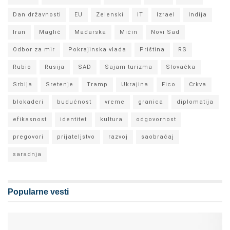
Dan državnosti
EU
Zelenski
IT
Izrael
Indija
Iran
Maglić
Mađarska
Mićin
Novi Sad
Odbor za mir
Pokrajinska vlada
Priština
RS
Rubio
Rusija
SAD
Sajam turizma
Slovačka
Srbija
Sretenje
Tramp
Ukrajina
Fico
Crkva
blokaderi
budućnost
vreme
granica
diplomatija
efikasnost
identitet
kultura
odgovornost
pregovori
prijateljstvo
razvoj
saobraćaj
saradnja
Popularne vesti