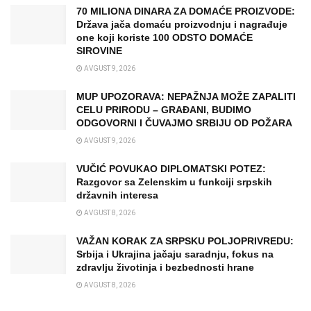
70 MILIONA DINARA ZA DOMAĆE PROIZVODE:
Država jača domaću proizvodnju i nagrađuje
one koji koriste 100 ODSTO DOMAĆE
SIROVINE
AVGUST 9, 2026
MUP UPOZORAVA: NEPAŽNJA MOŽE ZAPALITI
CELU PRIRODU – GRAĐANI, BUDIMO
ODGOVORNI I ČUVAJMO SRBIJU OD POŽARA
AVGUST 9, 2026
VUČIĆ POVUKAO DIPLOMATSKI POTEZ:
Razgovor sa Zelenskim u funkciji srpskih
državnih interesa
AVGUST 8, 2026
VAŽAN KORAK ZA SRPSKU POLJOPRIVREDU:
Srbija i Ukrajina jačaju saradnju, fokus na
zdravlju životinja i bezbednosti hrane
AVGUST 8, 2026