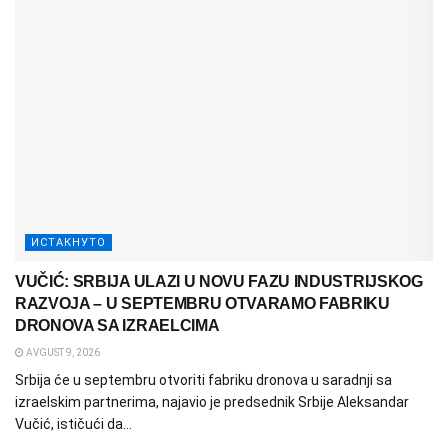
ИСТАКНУТО
VUČIĆ: SRBIJA ULAZI U NOVU FAZU INDUSTRIJSKOG
RAZVOJA – U SEPTEMBRU OTVARAMO FABRIKU
DRONOVA SA IZRAELCIMA
AVGUST 9, 2026
Srbija će u septembru otvoriti fabriku dronova u saradnji sa
izraelskim partnerima, najavio je predsednik Srbije Aleksandar
Vučić, ističući da...