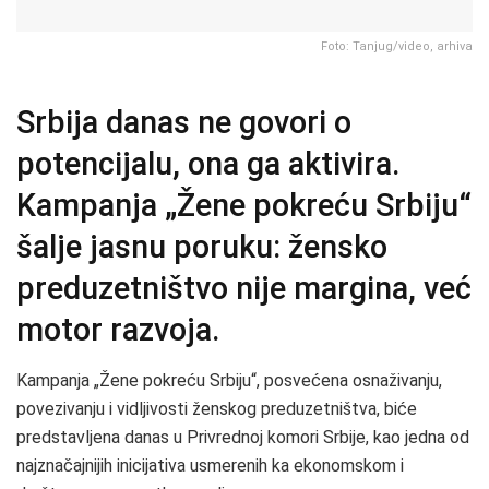
Foto: Tanjug/video, arhiva
Srbija danas ne govori o
potencijalu, ona ga aktivira.
Kampanja „Žene pokreću Srbiju“
šalje jasnu poruku: žensko
preduzetništvo nije margina, već
motor razvoja.
Kampanja „Žene pokreću Srbiju“, posvećena osnaživanju,
povezivanju i vidljivosti ženskog preduzetništva, biće
predstavljena danas u Privrednoj komori Srbije, kao jedna od
najznačajnijih inicijativa usmerenih ka ekonomskom i