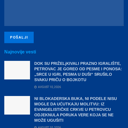
Najnovije vesti
DOK SU PRIŽELjKIVALI PRAZNO IGRALIŠTE,
PETROVAC JE GOREO OD PESME I PONOSA:
„SRCE U IGRI, PESMA U DUŠI“ SRUŠILO
SVAKU PRIČU O BOJKOTU
AVGUST 10, 2026
NI BLOKADERSKA BUKA, NI PODELE NISU
MOGLE DA UĆUTKAJU MOLITVU: IZ
EVANGELISTIČKE CRKVE U PETROVCU
ODJEKNULA PORUKA VERE KOJA SE NE
MOŽE UGUŠITI
AVGUST 10, 2026