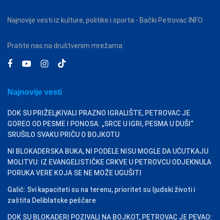
Najnovije vesti iz kulture, politike i sporta - Bački Petrovac INFO
Pratite nas na društvenim mrežama:
Najnovije vesti
DOK SU PRIŽELjKIVALI PRAZNO IGRALIŠTE, PETROVAC JE
GOREO OD PESME I PONOSA: „SRCE U IGRI, PESMA U DUŠI“
SRUŠILO SVAKU PRIČU O BOJKOTU
NI BLOKADERSKA BUKA, NI PODELE NISU MOGLE DA UĆUTKAJU
MOLITVU: IZ EVANGELISTIČKE CRKVE U PETROVCU ODJEKNULA
PORUKA VERE KOJA SE NE MOŽE UGUŠITI
Galić: Svi kapaciteti su na terenu, prioritet su ljudski životi i
zaštita Deliblatske peščare
DOK SU BLOKADERI POZIVALI NA BOJKOT, PETROVAC JE PEVAO: