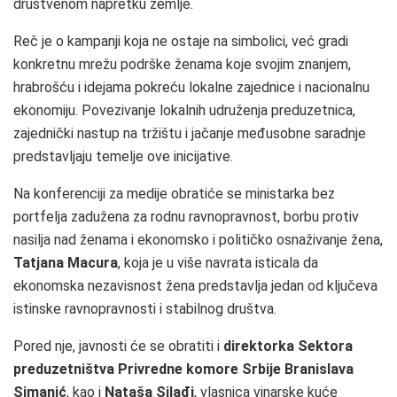
društvenom napretku zemlje.
Reč je o kampanji koja ne ostaje na simbolici, već gradi
konkretnu mrežu podrške ženama koje svojim znanjem,
hrabrošću i idejama pokreću lokalne zajednice i nacionalnu
ekonomiju. Povezivanje lokalnih udruženja preduzetnica,
zajednički nastup na tržištu i jačanje međusobne saradnje
predstavljaju temelje ove inicijative.
Na konferenciji za medije obratiće se ministarka bez
portfelja zadužena za rodnu ravnopravnost, borbu protiv
nasilja nad ženama i ekonomsko i političko osnaživanje žena,
Tatjana Macura
, koja je u više navrata isticala da
ekonomska nezavisnost žena predstavlja jedan od ključeva
istinske ravnopravnosti i stabilnog društva.
Pored nje, javnosti će se obratiti i
direktorka Sektora
preduzetništva Privredne komore Srbije Branislava
Simanić
, kao i
Nataša Silađi
, vlasnica vinarske kuće