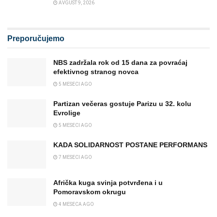
AVGUST 9, 2026
Preporučujemo
NBS zadržala rok od 15 dana za povraćaj
efektivnog stranog novca
5 MESECI AGO
Partizan večeras gostuje Parizu u 32. kolu
Evrolige
5 MESECI AGO
KADA SOLIDARNOST POSTANE PERFORMANS
7 MESECI AGO
Afrička kuga svinja potvrđena i u
Pomoravskom okrugu
4 MESECA AGO