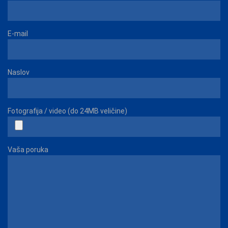
E-mail
Naslov
Fotografija / video (do 24MB veličine)
Vaša poruka