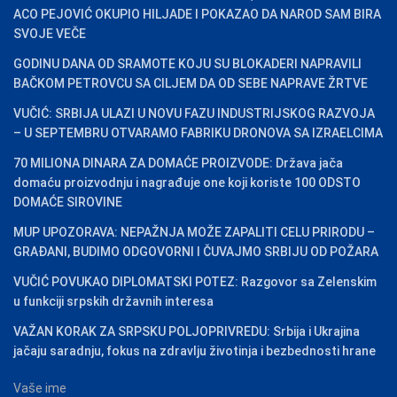
ACO PEJOVIĆ OKUPIO HILJADE I POKAZAO DA NAROD SAM BIRA
SVOJE VEČE
GODINU DANA OD SRAMOTE KOJU SU BLOKADERI NAPRAVILI
BAČKOM PETROVCU SA CILJEM DA OD SEBE NAPRAVE ŽRTVE
VUČIĆ: SRBIJA ULAZI U NOVU FAZU INDUSTRIJSKOG RAZVOJA
– U SEPTEMBRU OTVARAMO FABRIKU DRONOVA SA IZRAELCIMA
70 MILIONA DINARA ZA DOMAĆE PROIZVODE: Država jača
domaću proizvodnju i nagrađuje one koji koriste 100 ODSTO
DOMAĆE SIROVINE
MUP UPOZORAVA: NEPAŽNJA MOŽE ZAPALITI CELU PRIRODU –
GRAĐANI, BUDIMO ODGOVORNI I ČUVAJMO SRBIJU OD POŽARA
VUČIĆ POVUKAO DIPLOMATSKI POTEZ: Razgovor sa Zelenskim
u funkciji srpskih državnih interesa
VAŽAN KORAK ZA SRPSKU POLJOPRIVREDU: Srbija i Ukrajina
jačaju saradnju, fokus na zdravlju životinja i bezbednosti hrane
Vaše ime