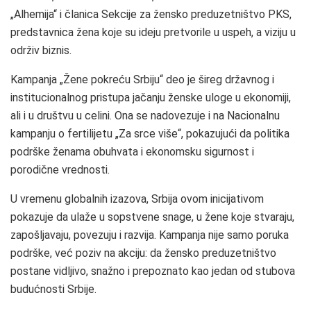
„Alhemija“ i članica Sekcije za žensko preduzetništvo PKS,
predstavnica žena koje su ideju pretvorile u uspeh, a viziju u
održiv biznis.
Kampanja „Žene pokreću Srbiju“ deo je šireg državnog i
institucionalnog pristupa jačanju ženske uloge u ekonomiji,
ali i u društvu u celini. Ona se nadovezuje i na Nacionalnu
kampanju o fertilijetu „Za srce više“, pokazujući da politika
podrške ženama obuhvata i ekonomsku sigurnost i
porodične vrednosti.
U vremenu globalnih izazova, Srbija ovom inicijativom
pokazuje da ulaže u sopstvene snage, u žene koje stvaraju,
zapošljavaju, povezuju i razvija. Kampanja nije samo poruka
podrške, već poziv na akciju: da žensko preduzetništvo
postane vidljivo, snažno i prepoznato kao jedan od stubova
budućnosti Srbije.