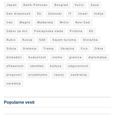
Japan
Bački Petrovac
Beograd
Vučić
Gaza
Dan državnosti
EU
Zelenski
IT
Izrael
Indija
Iran
Maglić
Mađarska
Mićin
Novi Sad
Odbor za mir
Pokrajinska vlada
Priština
RS
Rubio
Rusija
SAD
Sajam turizma
Slovačka
Srbija
Sretenje
Tramp
Ukrajina
Fico
Crkva
blokaderi
budućnost
vreme
granica
diplomatija
efikasnost
identitet
kultura
odgovornost
pregovori
prijateljstvo
razvoj
saobraćaj
saradnja
Popularne vesti