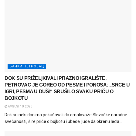
БАЧКИ ПЕТРОВАЦ
DOK SU PRIŽELjKIVALI PRAZNO IGRALIŠTE,
PETROVAC JE GOREO OD PESME I PONOSA: „SRCE U
IGRI, PESMA U DUŠI“ SRUŠILO SVAKU PRIČU O
BOJKOTU
AVGUST 10, 2026
Dok su neki danima pokušavali da omalovaže Slovačke narodne
svečanosti, šire priče o bojkotu i ubede ljude da okrenu leđa...