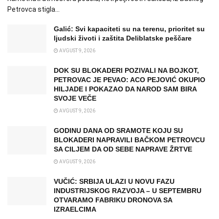
Petrovca stigla...
Galić: Svi kapaciteti su na terenu, prioritet su
ljudski životi i zaštita Deliblatske peščare
AVGUST 9, 2026
DOK SU BLOKADERI POZIVALI NA BOJKOT,
PETROVAC JE PEVAO: ACO PEJOVIĆ OKUPIO
HILJADE I POKAZAO DA NAROD SAM BIRA
SVOJE VEČE
AVGUST 9, 2026
GODINU DANA OD SRAMOTE KOJU SU
BLOKADERI NAPRAVILI BAČKOM PETROVCU
SA CILJEM DA OD SEBE NAPRAVE ŽRTVE
AVGUST 9, 2026
VUČIĆ: SRBIJA ULAZI U NOVU FAZU
INDUSTRIJSKOG RAZVOJA – U SEPTEMBRU
OTVARAMO FABRIKU DRONOVA SA
IZRAELCIMA