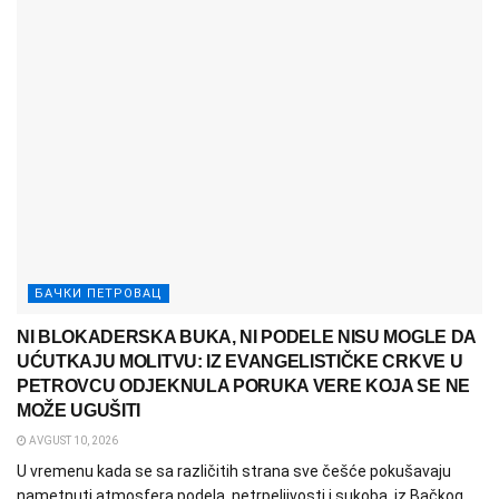
БАЧКИ ПЕТРОВАЦ
NI BLOKADERSKA BUKA, NI PODELE NISU MOGLE DA
UĆUTKAJU MOLITVU: IZ EVANGELISTIČKE CRKVE U
PETROVCU ODJEKNULA PORUKA VERE KOJA SE NE
MOŽE UGUŠITI
AVGUST 10, 2026
U vremenu kada se sa različitih strana sve češće pokušavaju
nametnuti atmosfera podela, netrpeljivosti i sukoba, iz Bačkog