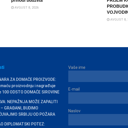
prihodi budžeta
PRIJEM K
PROBUDI
AVGUST 8, 2026
VOJVODI
AVGUST 8, 
sti
Vaše ime
INARA ZA DOMAĆE PROIZVODE:
omaću proizvodnju i nagrađuje
E-mail
ste 100 ODSTO DOMAĆE SIROVINE
VA: NEPAŽNJA MOŽE ZAPALITI
 – GRAĐANI, BUDIMO
Naslov
 ČUVAJMO SRBIJU OD POŽARA
O DIPLOMATSKI POTEZ: