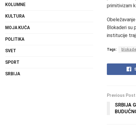
KOLUMNE
primitivizam 
KULTURA
Obeležavanje 
Blokaderi su p
MOJA KUĆA
institucije tr
POLITIKA
Tags:
blokade
SVET
SPORT
SRBIJA
Previous Post
SRBIJA 
BUDUĆN