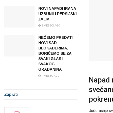
NOVI NAPADI IRANA
UZBUNILI PERSIJSKI
ZALIV
5 MESECI AGO
NEĆEMO PREDATI
NOVI SAD
BLOKADERIMA,
BORIĆEMO SE ZA
SVAKI GLAS I
SVAKOG
GRAĐANINA
1 MESEC AGO
Napad 
svečane
Zaprati
pokrenu
Jučerašnje sv