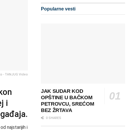
Popularne vesti
to - TANJUG Video
kon
JAK SUDAR KOD
OPŠTINE U BAČKOM
j i
PETROVCU, SREĆOM
BEZ ŽRTAVA
ogađaja.
0 SHARES
 najstarijih i