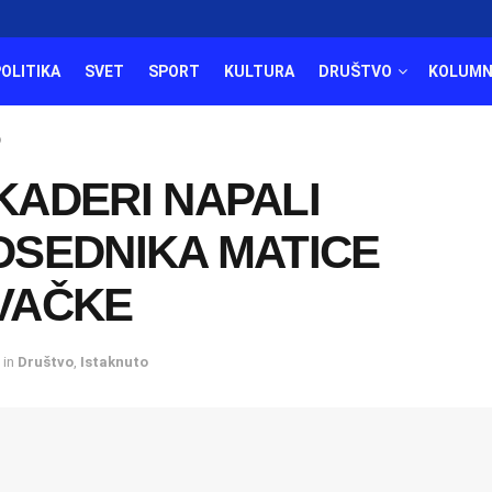
POLITIKA
SVET
SPORT
KULTURA
DRUŠTVO
KOLUMN
о
KADERI NAPALI
DSEDNIKA MATICE
VAČKE
in
Društvo
,
Istaknuto