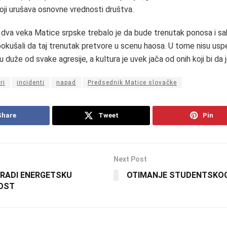
koji urušava osnovne vrednosti društva.
dva veka Matice srpske trebalo je da bude trenutak ponosa i sab
okušali da taj trenutak pretvore u scenu haosa. U tome nisu uspel
aju duže od svake agresije, a kultura je uvek jača od onih koji bi da 
ri
incidenti
napad
Predsednik Matice slovačke
Share
Tweet
Pin
Next Post
GRADI ENERGETSKU
OTIMANJE STUDENTSKO
OST