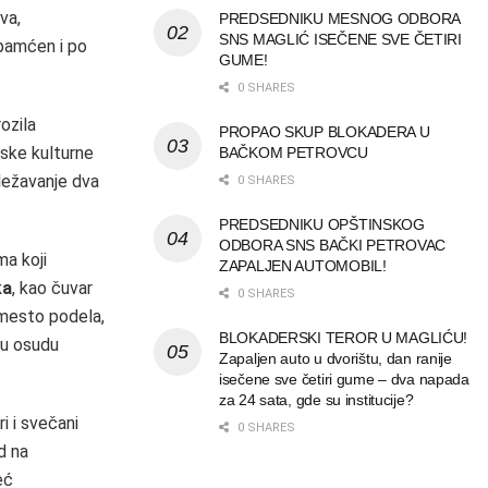
va,
PREDSEDNIKU MESNOG ODBORA
SNS MAGLIĆ ISEČENE SVE ČETIRI
upamćen i po
GUME!
0 SHARES
ozila
PROPAO SKUP BLOKADERA U
tske kulturne
BAČKOM PETROVCU
eležavanje dva
0 SHARES
PREDSEDNIKU OPŠTINSKOG
ODBORA SNS BAČKI PETROVAC
ma koji
ZAPALJEN AUTOMOBIL!
ka
, kao čuvar
0 SHARES
a mesto podela,
BLOKADERSKI TEROR U MAGLIĆU!
iju osudu
Zapaljen auto u dvorištu, dan ranije
isečene sve četiri gume – dva napada
za 24 sata, gde su institucije?
i i svečani
0 SHARES
d na
eć