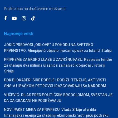
Pratite nas na društvenim mrežama:
Najnovije vesti
JOKIĆ PREDVODI „ORLOVE“ U POHODU NA SVETSKO
PRVENSTVO: Alimpijević objavio moćan spisak za Island i Italiju
PRIPREME ZA EKSPO ULAZE U ZAVRŠNU FAZU: Raspisan tender
za štampu dva miliona ulaznica za najveći događaj u istoriji
Srbije
DOK BLOKADERI ŠIRE PODELE I PODIŽU TENZIJE, AKTIVISTI
SNS-A U BAČKOM PETROVCU RAZGOVARAJU SA NARODOM
VUČEVIĆ: ĐILAS PRED POLITIČKIM BRODOLOMOM, SVESTAN JE
DA GA GRAĐANI NE PODRŽAVAJU
NOVI PAKET MERA ZA PRIVREDU: Vlada Srbije utvrdila
finansijska rešenja za stabilniji ekonomski rast i jaču podršku