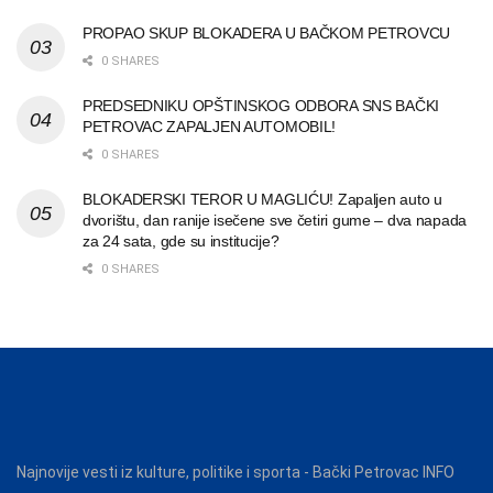
PROPAO SKUP BLOKADERA U BAČKOM PETROVCU
0 SHARES
PREDSEDNIKU OPŠTINSKOG ODBORA SNS BAČKI
PETROVAC ZAPALJEN AUTOMOBIL!
0 SHARES
BLOKADERSKI TEROR U MAGLIĆU! Zapaljen auto u
dvorištu, dan ranije isečene sve četiri gume – dva napada
za 24 sata, gde su institucije?
0 SHARES
Najnovije vesti iz kulture, politike i sporta - Bački Petrovac INFO