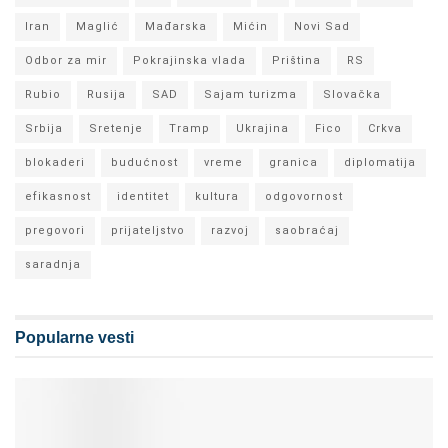
Iran
Maglić
Mađarska
Mićin
Novi Sad
Odbor za mir
Pokrajinska vlada
Priština
RS
Rubio
Rusija
SAD
Sajam turizma
Slovačka
Srbija
Sretenje
Tramp
Ukrajina
Fico
Crkva
blokaderi
budućnost
vreme
granica
diplomatija
efikasnost
identitet
kultura
odgovornost
pregovori
prijateljstvo
razvoj
saobraćaj
saradnja
Popularne vesti