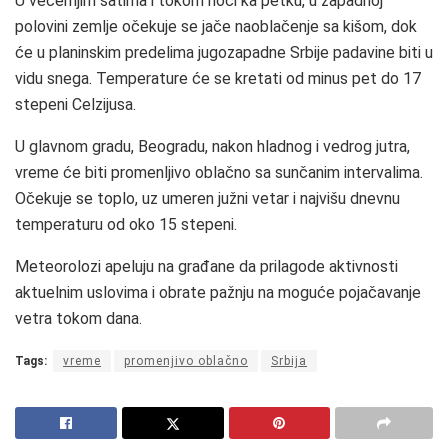
U večernjim satima i tokom noći ka petku, u zapadnoj
polovini zemlje očekuje se jače naoblačenje sa kišom, dok
će u planinskim predelima jugozapadne Srbije padavine biti u
vidu snega. Temperature će se kretati od minus pet do 17
stepeni Celzijusa.
U glavnom gradu, Beogradu, nakon hladnog i vedrog jutra,
vreme će biti promenljivo oblačno sa sunčanim intervalima.
Očekuje se toplo, uz umeren južni vetar i najvišu dnevnu
temperaturu od oko 15 stepeni.
Meteorolozi apeluju na građane da prilagode aktivnosti
aktuelnim uslovima i obrate pažnju na moguće pojačavanje
vetra tokom dana.
Tags:
vreme
promenjivo oblačno
Srbija