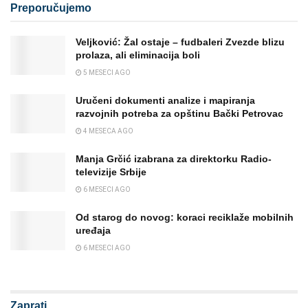
Preporučujemo
Veljković: Žal ostaje – fudbaleri Zvezde blizu
prolaza, ali eliminacija boli
5 MESECI AGO
Uručeni dokumenti analize i mapiranja
razvojnih potreba za opštinu Bački Petrovac
4 MESECA AGO
Manja Grčić izabrana za direktorku Radio-
televizije Srbije
6 MESECI AGO
Od starog do novog: koraci reciklaže mobilnih
uređaja
6 MESECI AGO
Zaprati