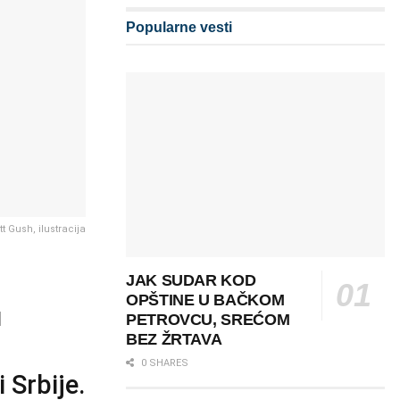
Popularne vesti
 Gush, ilustracija
JAK SUDAR KOD
OPŠTINE U BAČKOM
u
PETROVCU, SREĆOM
BEZ ŽRTAVA
0 SHARES
i Srbije.