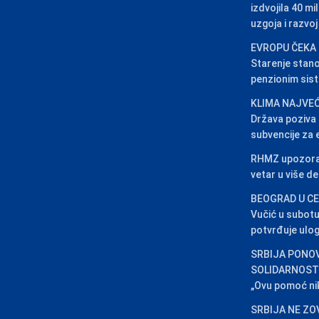
izdvojila 40 m
uzgoja i razvo
EVROPU ČEKA
Starenje stano
penzionim sis
KLIMA NAJVEĆ
Država poziva 
subvencije za 
RHMZ upozorava
vetar u više de
BEOGRAD U C
Vučić u subotu
potvrđuje ulog
SRBIJA PONO
SOLIDARNOSTI:
„Ovu pomoć ni
SRBIJA NE ZO