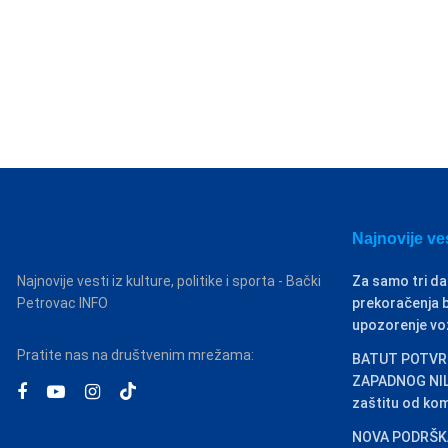
Najnovije ve
Najnovije vesti iz kulture, politike i sporta - Bački
Za samo tri da
Petrovac INFO
prekoračenja b
upozorenje v
Pratite nas na društvenim mrežama:
BATUT POTVRD
ZAPADNOG NILA
zaštitu od ko
NOVA PODRŠKA