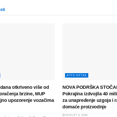
sti
АГРО КУТАК
 dana otkriveno više od
NOVA PODRŠKA STOČA
oračenja brzine, MUP
Pokrajina izdvojila 40 mil
ljno upozorenje vozačima
za unapređenje uzgoja i r
domaće proizvodnje
AVGUST 6, 2026