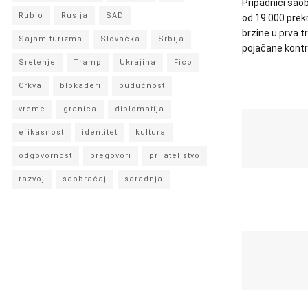
Pripadnici saobr
Rubio
Rusija
SAD
od 19.000 prek
brzine u prva 
Sajam turizma
Slovačka
Srbija
pojačane kontro
Sretenje
Tramp
Ukrajina
Fico
Crkva
blokaderi
budućnost
vreme
granica
diplomatija
efikasnost
identitet
kultura
odgovornost
pregovori
prijateljstvo
razvoj
saobraćaj
saradnja