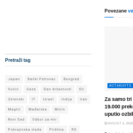
Povezane
ve
Pretraži tag
Japan
Bački Petrovac
Beograd
ИСТАКНУТО
Vučić
Gaza
Dan državnosti
EU
Za samo tri
Zelenski
IT
Izrael
Indija
Iran
19.000 prek
Maglić
Mađarska
Mićin
uputio ozbi
Novi Sad
Odbor za mir
AVGUST 6, 2026
Pokrajinska vlada
Priština
RS