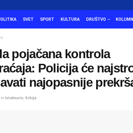
POLITIKA
SVET
SPORT
KULTURA
DRUŠTVO
KOLUMN
то
la pojačana kontrola
aćaja: Policija će najstr
avati najopasnije prekrš
in
Istaknuto
,
Srbija