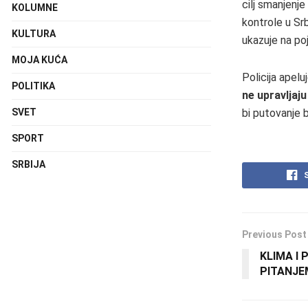
cilj smanjenj
KOLUMNE
kontrole u Srb
KULTURA
ukazuje na po
MOJA KUĆA
Policija apel
POLITIKA
ne upravljaj
SVET
bi putovanje 
SPORT
SRBIJA
Previous Post
KLIMA I
PITANJE