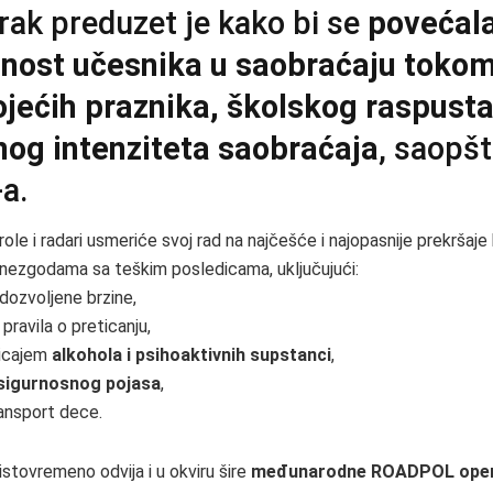
rak preduzet je kako bi se
povećal
nost učesnika u saobraćaju toko
jećih praznika, školskog raspusta
nog intenziteta saobraćaja
, saopšt
a.
role i radari usmeriće svoj rad na najčešće i najopasnije prekršaje
nezgodama sa teškim posledicama, uključujući:
dozvoljene brzine,
ravila o preticanju,
ticajem
alkohola i psihoaktivnih supstanci
,
sigurnosnog pojasa
,
ansport dece.
istovremeno odvija i u okviru šire
međunarodne ROADPOL oper