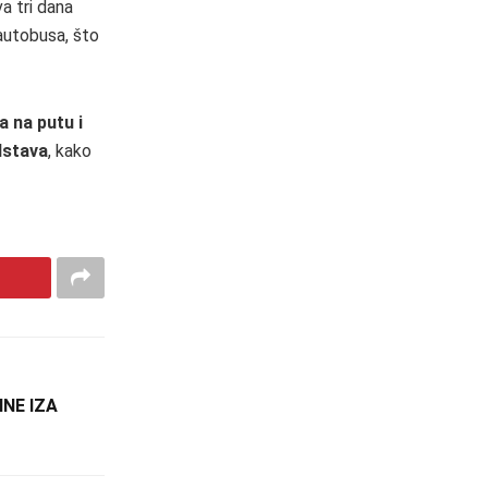
a tri dana
 autobusa, što
a na putu i
dstava
, kako
INE IZA