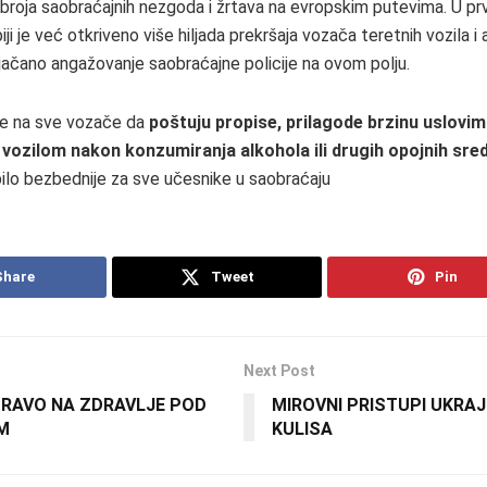
e broja saobraćajnih nezgoda i žrtava na evropskim putevima. U prv
iji je već otkriveno više hiljada prekršaja vozača teretnih vozila i
jačano angažovanje saobraćajne policije na ovom polju.
uje na sve vozače da
poštuju propise, prilagode brzinu uslovim
u vozilom nakon konzumiranja alkohola ili drugih opojnih sre
bilo bezbednije za sve učesnike u saobraćaju
Share
Tweet
Pin
Next Post
 PRAVO NA ZDRAVLJE POD
MIROVNI PRISTUPI UKRAJ
M
KULISA