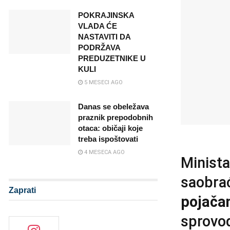
POKRAJINSKA
VLADA ĆE
NASTAVITI DA
PODRŽAVA
PREDUZETNIKE U
KULI
5 MESECI AGO
Danas se obeležava
praznik prepodobnih
otaca: običaji koje
treba ispoštovati
4 MESECA AGO
Minista
saobrać
Zaprati
pojača
sprovodi