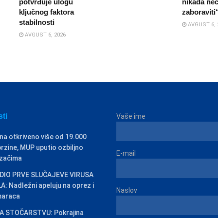
potvrđuje ulogu
nikada ne
ključnog faktora
zaboraviti
stabilnosti
AVGUST 6, 
AVGUST 6, 2026
sti
Vaše ime
na otkriveno više od 19.000
rzine, MUP uputio ozbiljno
E-mail
ozačima
IO PRVE SLUČAJEVE VIRUSA
: Nadležni apeluju na oprez i
Naslov
maraca
 STOČARSTVU: Pokrajina