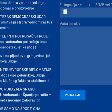
iliona dinara za unapređenje
Fotografija / video (do 24MB veli
j domaće proizvodnje
 TEŽAK DEMOGRAFSKI UDAR:
vništva preti privrednom rastu i
Vaša poruka
temima
I LETNJI POTROŠAČ STRUJE:
na racionalnu potrošnju i nudi
energetsku efikasnost
 na pljuskove, grmljavinu i jak
lova Srbije
ENTRU EVROPSKE DIPLOMATIJE:
 dočekuje Zelenskog, Srbija
u ključnog faktora stabilnosti
VO POKAZALA SNAGU
 Ambasador Španije poručio –
kada nećemo zaboraviti“
VE SAMO NA SPORT, ONA