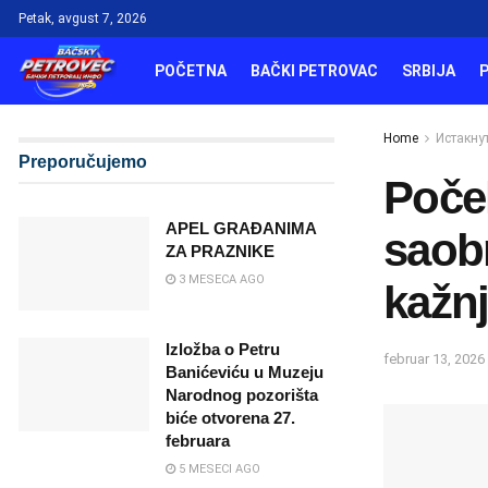
Petak, avgust 7, 2026
POČETNA
BAČKI PETROVAC
SRBIJA
Home
Истакну
Preporučujemo
Poče
APEL GRAĐANIMA
saobr
ZA PRAZNIKE
3 MESECA AGO
kažnj
Izložba o Petru
februar 13, 2026
Banićeviću u Muzeju
Narodnog pozorišta
biće otvorena 27.
februara
5 MESECI AGO