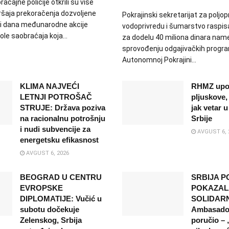
aćajne policije otkrili su više
ršaja prekoračenja dozvoljene
Pokrajinski sekretarijat za poljop
tri dana međunarodne akcije
vodoprivredu i šumarstvo raspis
le saobraćaja koja...
za dodelu 40 miliona dinara nam
sprovođenju odgajivačkih progr
Autonomnoj Pokrajini...
KLIMA NAJVEĆI
RHMZ upo
LETNJI POTROŠAČ
pljuskove,
STRUJE: Država poziva
jak vetar u
na racionalnu potrošnju
Srbije
i nudi subvencije za
AVGUST 6, 
energetsku efikasnost
AVGUST 6, 2026
BEOGRAD U CENTRU
SRBIJA 
EVROPSKE
POKAZAL
DIPLOMATIJE: Vučić u
SOLIDARN
subotu dočekuje
Ambasador
Zelenskog, Srbija
poručio –