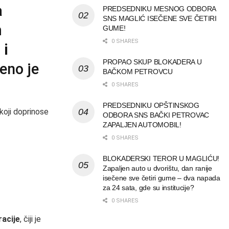
a
PREDSEDNIKU MESNOG ODBORA
SNS MAGLIĆ ISEČENE SVE ČETIRI
m
GUME!
0 SHARES
 i
PROPAO SKUP BLOKADERA U
eno je
BAČKOM PETROVCU
0 SHARES
PREDSEDNIKU OPŠTINSKOG
 koji doprinose
ODBORA SNS BAČKI PETROVAC
ZAPALJEN AUTOMOBIL!
0 SHARES
BLOKADERSKI TEROR U MAGLIĆU!
Zapaljen auto u dvorištu, dan ranije
isečene sve četiri gume – dva napada
za 24 sata, gde su institucije?
0 SHARES
acije
, čiji je