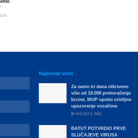
ćemo
“
2026
Najnovije vesti
Za samo tri dana otkriveno
više od 19.000 prekoračenja
brzine, MUP uputio ozbiljno
upozorenje vozačima
AVGUST 6, 2026
BATUT POTVRDIO PRVE
SLUČAJEVE VIRUSA