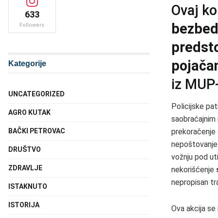
Ovaj ko
633
bezbed
Followers
predsto
pojača
Kategorije
iz MUP-
UNCATEGORIZED
Policijske pat
AGRO KUTAK
saobraćajnim 
BAČKI PETROVAC
prekoračenje 
nepoštovanje p
DRUŠTVO
vožnju pod u
ZDRAVLJE
nekorišćenje
nepropisan tr
ISTAKNUTO
ISTORIJA
Ova akcija se 