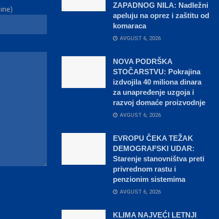
ZAPADNOG NILA: Nadležni
čine)
apeluju na oprez i zaštitu od
komaraca
AVGUST 6, 2026
NOVA PODRŠKA
STOČARSTVU: Pokrajina
izdvojila 40 miliona dinara
za unapređenje uzgoja i
razvoj domaće proizvodnje
AVGUST 6, 2026
EVROPU ČEKA TEŽAK
DEMOGRAFSKI UDAR:
Starenje stanovništva preti
privrednom rastu i
penzionim sistemima
AVGUST 6, 2026
KLIMA NAJVEĆI LETNJI