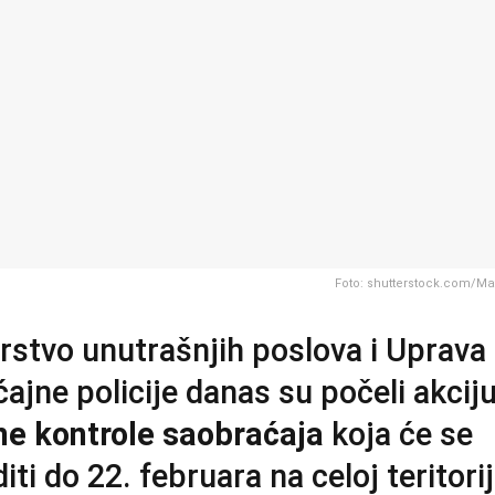
Foto: shutterstock.com/Matt
rstvo unutrašnjih poslova i Uprava
ajne policije danas su počeli akcij
ne kontrole saobraćaja
koja će se
ti do 22. februara na celoj teritorij