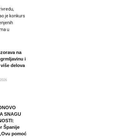
rivredu,
ao je konkurs
enjenih
ama u
zorava na
 grmljavinu i
 više delova
2026
PONOVO
A SNAGU
OSTI:
 Španije
 „Ovu pomoć