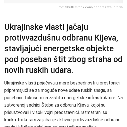
Foto: Shutterstock.com/paparazzza, arhiva
Ukrajinske vlasti jačaju
protivvazdušnu odbranu Kijeva,
stavljajući energetske objekte
pod poseban štit zbog straha od
novih ruskih udara.
Ukrajinske vlasti pojačavaju mere bezbednosti u prestonici,
pripremajući se za moguće nove udare ruskih snaga, sa
posebnim fokusom na zaštitu energetske infrastrukture. Na
zatvorenoj sednici Štaba za odbranu Kijeva, kojoj su
prisustvovali i visoki vojni predstavnici, razmatrani su
konkretni koraci za jačanje aktivne protivvazdušne odbrane