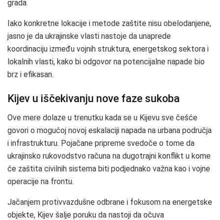
grada.
Iako konkretne lokacije i metode zaštite nisu obelodanjene,
jasno je da ukrajinske vlasti nastoje da unaprede
koordinaciju između vojnih struktura, energetskog sektora i
lokalnih vlasti, kako bi odgovor na potencijalne napade bio
brz i efikasan.
Kijev u iščekivanju nove faze sukoba
Ove mere dolaze u trenutku kada se u Kijevu sve češće
govori o mogućoj novoj eskalaciji napada na urbana područja
i infrastrukturu. Pojačane pripreme svedoče o tome da
ukrajinsko rukovodstvo računa na dugotrajni konflikt u kome
će zaštita civilnih sistema biti podjednako važna kao i vojne
operacije na frontu.
Jačanjem protivvazdušne odbrane i fokusom na energetske
objekte, Kijev šalje poruku da nastoji da očuva