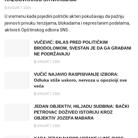
AVGUST 7, 2026
U vremenu kada pojedini politički akteri pokušavaju da pažnju
javnosti privuku tenzijama, blokadama i neprestanim podelama,
aktivisti Opštinskog odbora SNS...
VUČEVIĆ: ĐILAS PRED POLITIČKIM
BRODOLOMOM, SVESTAN JE DA GA GRAĐANI
NE PODRŽAVAJU
AVGUST 7, 2026
VUČIĆ NAJAVIO RASPISIVANJE IZBORA:
Odluka stiže uskoro, nervoza u opoziciji sve
veća
AVGUST 7, 2026
JEDAN OBJEKTIV, HILJADU SUDBINA: BAČKI
PETROVAC DOŽIVEO ISTORIJU KROZ
OBJEKTIV JOZEFA MAĐARA
AVGUST 7, 2026