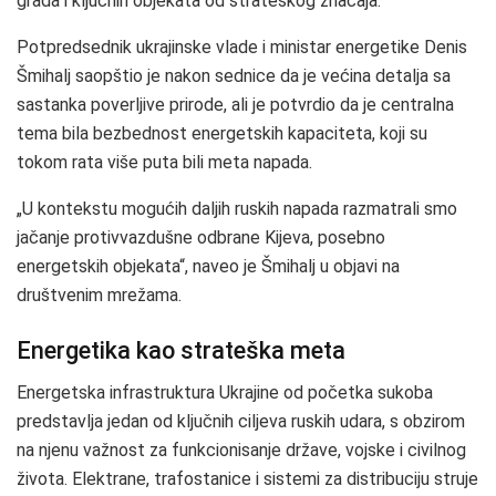
grada i ključnih objekata od strateškog značaja.
Potpredsednik ukrajinske vlade i ministar energetike Denis
Šmihalj saopštio je nakon sednice da je većina detalja sa
sastanka poverljive prirode, ali je potvrdio da je centralna
tema bila bezbednost energetskih kapaciteta, koji su
tokom rata više puta bili meta napada.
„U kontekstu mogućih daljih ruskih napada razmatrali smo
jačanje protivvazdušne odbrane Kijeva, posebno
energetskih objekata“, naveo je Šmihalj u objavi na
društvenim mrežama.
Energetika kao strateška meta
Energetska infrastruktura Ukrajine od početka sukoba
predstavlja jedan od ključnih ciljeva ruskih udara, s obzirom
na njenu važnost za funkcionisanje države, vojske i civilnog
života. Elektrane, trafostanice i sistemi za distribuciju struje