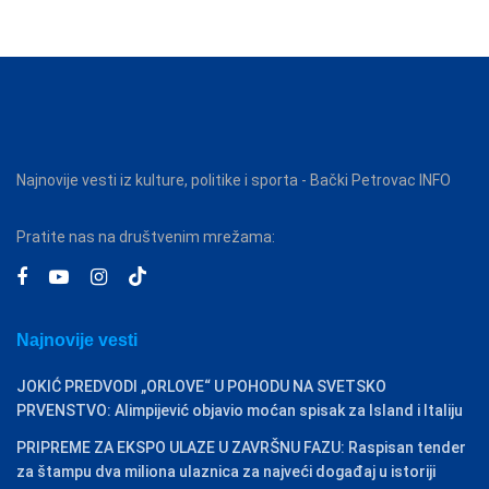
Najnovije vesti iz kulture, politike i sporta - Bački Petrovac INFO
Pratite nas na društvenim mrežama:
Najnovije vesti
JOKIĆ PREDVODI „ORLOVE“ U POHODU NA SVETSKO
PRVENSTVO: Alimpijević objavio moćan spisak za Island i Italiju
PRIPREME ZA EKSPO ULAZE U ZAVRŠNU FAZU: Raspisan tender
za štampu dva miliona ulaznica za najveći događaj u istoriji