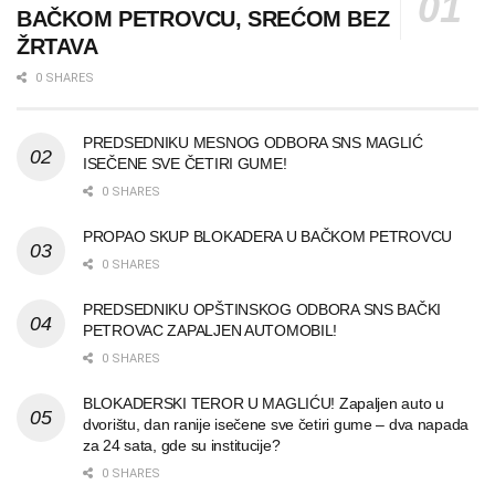
BAČKOM PETROVCU, SREĆOM BEZ
ŽRTAVA
0 SHARES
PREDSEDNIKU MESNOG ODBORA SNS MAGLIĆ
ISEČENE SVE ČETIRI GUME!
0 SHARES
PROPAO SKUP BLOKADERA U BAČKOM PETROVCU
0 SHARES
PREDSEDNIKU OPŠTINSKOG ODBORA SNS BAČKI
PETROVAC ZAPALJEN AUTOMOBIL!
0 SHARES
BLOKADERSKI TEROR U MAGLIĆU! Zapaljen auto u
dvorištu, dan ranije isečene sve četiri gume – dva napada
za 24 sata, gde su institucije?
0 SHARES