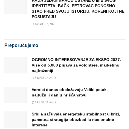
KADA JEDAN NAROD USTANE U IME SVOG
IDENTITETA: BAČKI PETROVAC PONOSNO
STAO PRED SVOJU ISTORIJU, KORENI KOJI NE
POSUSTAJU
AVGUST 7, 2026
Preporučujemo
OGROMNO INTERESOVANJE ZA EKSPO 2027:
Više od 5.000 prijava za volontere, marketing
najtraženiji
3 MESECA AGO
Vernici danas obeležavaju Veliki petak,
najtužniji dan u hrišćanstvu
4 MESECA AGO
Srbija sačuvala energetsku stabilnost u krizi,
pametna strategija obezbedila nacionalne
interese