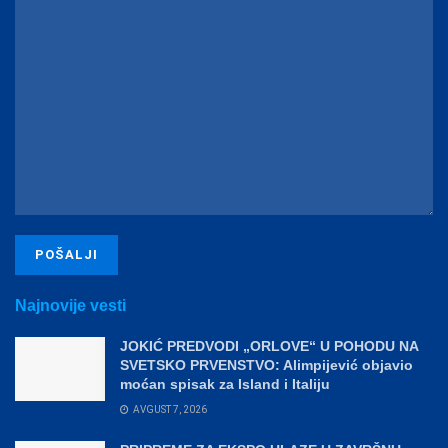
Najnovije vesti
JOKIĆ PREDVODI „ORLOVE“ U POHODU NA
SVETSKO PRVENSTVO: Alimpijević objavio
moćan spisak za Island i Italiju
AVGUST 7, 2026