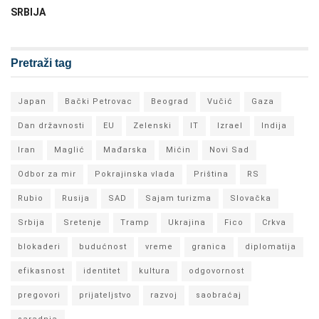
SRBIJA
Pretraži tag
Japan
Bački Petrovac
Beograd
Vučić
Gaza
Dan državnosti
EU
Zelenski
IT
Izrael
Indija
Iran
Maglić
Mađarska
Mićin
Novi Sad
Odbor za mir
Pokrajinska vlada
Priština
RS
Rubio
Rusija
SAD
Sajam turizma
Slovačka
Srbija
Sretenje
Tramp
Ukrajina
Fico
Crkva
blokaderi
budućnost
vreme
granica
diplomatija
efikasnost
identitet
kultura
odgovornost
pregovori
prijateljstvo
razvoj
saobraćaj