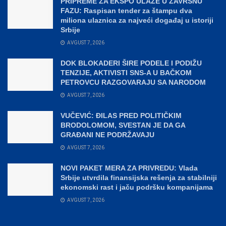
PRIPREME ZA EKSPO ULAZE U ZAVRŠNU
FAZU: Raspisan tender za štampu dva
miliona ulaznica za najveći događaj u istoriji
Srbije
AVGUST 7, 2026
DOK BLOKADERI ŠIRE PODELE I PODIŽU
TENZIJE, AKTIVISTI SNS-A U BAČKOM
PETROVCU RAZGOVARAJU SA NARODOM
AVGUST 7, 2026
VUČEVIĆ: ĐILAS PRED POLITIČKIM
BRODOLOMOM, SVESTAN JE DA GA
GRAĐANI NE PODRŽAVAJU
AVGUST 7, 2026
NOVI PAKET MERA ZA PRIVREDU: Vlada
Srbije utvrdila finansijska rešenja za stabilniji
ekonomski rast i jaču podršku kompanijama
AVGUST 7, 2026