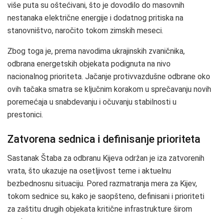
više puta su oštećivani, što je dovodilo do masovnih
nestanaka električne energije i dodatnog pritiska na
stanovništvo, naročito tokom zimskih meseci.
Zbog toga je, prema navodima ukrajinskih zvaničnika,
odbrana energetskih objekata podignuta na nivo
nacionalnog prioriteta. Jačanje protivvazdušne odbrane oko
ovih tačaka smatra se ključnim korakom u sprečavanju novih
poremećaja u snabdevanju i očuvanju stabilnosti u
prestonici.
Zatvorena sednica i definisanje prioriteta
Sastanak Štaba za odbranu Kijeva održan je iza zatvorenih
vrata, što ukazuje na osetljivost teme i aktuelnu
bezbednosnu situaciju. Pored razmatranja mera za Kijev,
tokom sednice su, kako je saopšteno, definisani i prioriteti
za zaštitu drugih objekata kritične infrastrukture širom