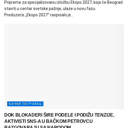
Pripreme za specijalizovanu izložbu Ekspo 2027, koja će Beograd
staviti u centar svetske pažnje, ulaze u novu fazu.
Preduzeće „Ekspo 2027“ raspisalo je...
БАЧКИ ПЕТРОВАЦ
DOK BLOKADERI ŠIRE PODELE I PODIŽU TENZIJE,
AKTIVISTI SNS-A U BAČKOM PETROVCU
RAZGOVARAJU SA NARODOM