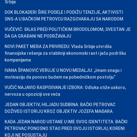
Srbije
DOK BLOKADERI ŠIRE PODELE I PODIŽU TENZIJE, AKTIVISTI
SNS-A U BAČKOM PETROVCU RAZGOVARAJU SA NARODOM
VUČEVIĆ: ĐILAS PRED POLITIČKIM BRODOLOMOM, SVESTAN JE
DA GA GRAĐANI NE PODRŽAVAJU
NOVI PAKET MERA ZA PRIVREDU: Vlada Srbije utvrdila
finansijska rešenja za stabilniji ekonomski rast i jaču podršku
kompanijama
IVANA ŠPANOVIĆ VERUJE U NOVU MEDALJU: „Imam snagu i
motivaciju da ponovo budem na pobedničkom postolju“
VUČIĆ NAJAVIO RASPISIVANJE IZBORA: Odluka stiže uskoro,
nervoza u opoziciji sve veća
JEDAN OBJEKTIV, HILJADU SUDBINA: BAČKI PETROVAC
DOŽIVEO ISTORIJU KROZ OBJEKTIV JOZEFA MAĐARA
KADA JEDAN NAROD USTANE U IME SVOG IDENTITETA: BAČKI
PETROVAC PONOSNO STAO PRED SVOJU ISTORIJU, KORENI
KOJI NE POSUSTAJU