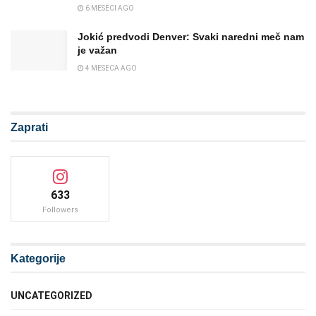
6 MESECI AGO
Jokić predvodi Denver: Svaki naredni meč nam
je važan
4 MESECA AGO
Zaprati
633
Followers
Kategorije
UNCATEGORIZED