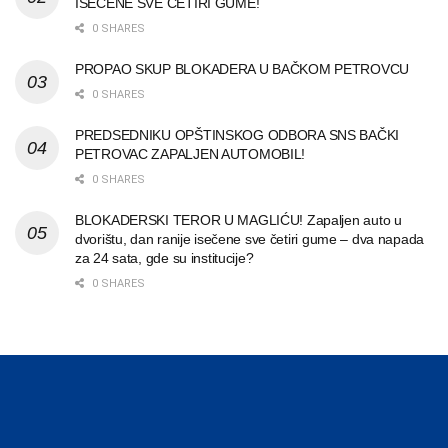
ISEČENE SVE ČETIRI GUME!
0 SHARES
PROPAO SKUP BLOKADERA U BAČKOM PETROVCU
0 SHARES
PREDSEDNIKU OPŠTINSKOG ODBORA SNS BAČKI
PETROVAC ZAPALJEN AUTOMOBIL!
0 SHARES
BLOKADERSKI TEROR U MAGLIĆU! Zapaljen auto u
dvorištu, dan ranije isečene sve četiri gume – dva napada
za 24 sata, gde su institucije?
0 SHARES