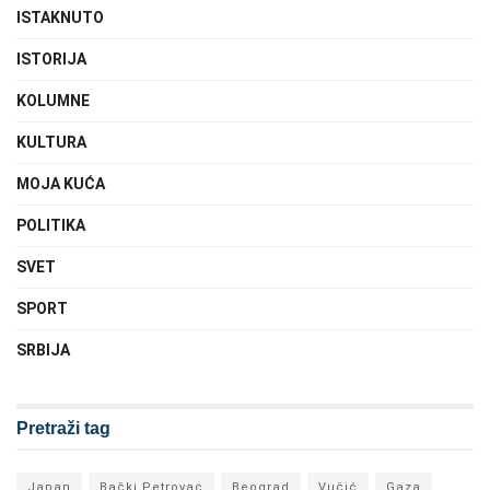
ISTAKNUTO
ISTORIJA
KOLUMNE
KULTURA
MOJA KUĆA
POLITIKA
SVET
SPORT
SRBIJA
Pretraži tag
Japan
Bački Petrovac
Beograd
Vučić
Gaza