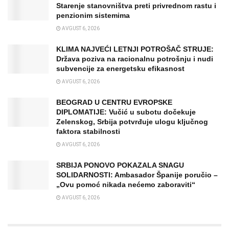
Starenje stanovništva preti privrednom rastu i
penzionim sistemima
AVGUST 6, 2026
KLIMA NAJVEĆI LETNJI POTROŠAČ STRUJE:
Država poziva na racionalnu potrošnju i nudi
subvencije za energetsku efikasnost
AVGUST 6, 2026
BEOGRAD U CENTRU EVROPSKE
DIPLOMATIJE: Vučić u subotu dočekuje
Zelenskog, Srbija potvrđuje ulogu ključnog
faktora stabilnosti
AVGUST 6, 2026
SRBIJA PONOVO POKAZALA SNAGU
SOLIDARNOSTI: Ambasador Španije poručio –
„Ovu pomoć nikada nećemo zaboraviti“
AVGUST 6, 2026