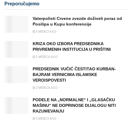
Preporučujemo
Vaterpolisti Crvene zvezde doživeli poraz od
Posilipa u Kupu konferencije
5 MESECI AGO
KRIZA OKO IZBORA PREDSEDNIKA
PRIVREMENIH INSTITUCIJA U PRIŠTINI
3 MESECA AGO
PREDSEDNIK VUČIĆ ČESTITAO KURBAN-
BAJRAM VERNICIMA ISLAMSKE
VEROISPOVESTI
2 MESECA AGO
PODELE NA „NORMALNE“ I „GLASAČKU
MAŠINU“ NE DOPRINOSE DIJALOGU NITI
RAZUMEVANJU
5 MESECI AGO