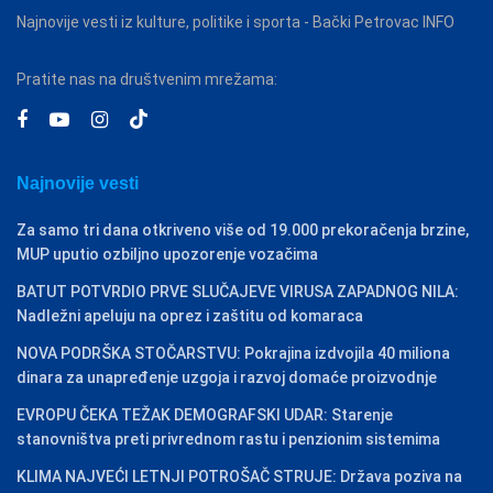
Najnovije vesti iz kulture, politike i sporta - Bački Petrovac INFO
Pratite nas na društvenim mrežama:
Najnovije vesti
Za samo tri dana otkriveno više od 19.000 prekoračenja brzine,
MUP uputio ozbiljno upozorenje vozačima
BATUT POTVRDIO PRVE SLUČAJEVE VIRUSA ZAPADNOG NILA:
Nadležni apeluju na oprez i zaštitu od komaraca
NOVA PODRŠKA STOČARSTVU: Pokrajina izdvojila 40 miliona
dinara za unapređenje uzgoja i razvoj domaće proizvodnje
EVROPU ČEKA TEŽAK DEMOGRAFSKI UDAR: Starenje
stanovništva preti privrednom rastu i penzionim sistemima
KLIMA NAJVEĆI LETNJI POTROŠAČ STRUJE: Država poziva na