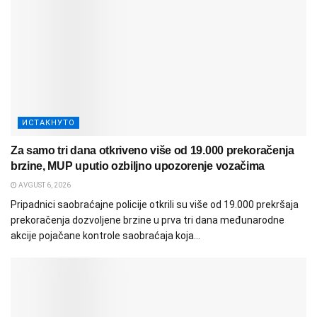
ИСТАКНУТО
Za samo tri dana otkriveno više od 19.000 prekoračenja
brzine, MUP uputio ozbiljno upozorenje vozačima
AVGUST 6, 2026
Pripadnici saobraćajne policije otkrili su više od 19.000 prekršaja
prekoračenja dozvoljene brzine u prva tri dana međunarodne
akcije pojačane kontrole saobraćaja koja...