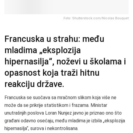
Foto: Shutterstock.com/Nicolas Bouquet
Francuska u strahu: među
mladima „eksplozija
hipernasilja“, noževi u školama i
opasnost koja traži hitnu
reakciju države.
Francuska se suočava sa mračnom slikom koja više ne
može da se prikrije statistikom i frazama. Ministar
unutrašnjih poslova Loran Nunjez javno je priznao ono što
građani odavno osećaju, među mladima je izbila „eksplozija
hipernasilja“, surova i nekontrolisana.