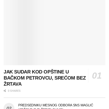
JAK SUDAR KOD OPŠTINE U
BAČKOM PETROVCU, SREĆOM BEZ
ŽRTAVA
0 SHARES
PREDSEDNIKU MESNOG ODBORA SNS MAGLIĆ