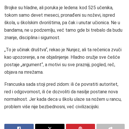
Brojke su hladne, ali poruka je ledena: kod 525 učenika,
tokom samo devet meseci, pronađeni su noževi, ispred
škola, u školskim dvorištima, pa čak i unutar učionica. Ne u
bandama, ne u podzemlju, već tamo gde bi trebalo da budu
znanje, disciplina i sigurnost.
„To je učinak društva“, rekao je Nunjez, ali ta rečenica zvuči
kao upozorenje, a ne objašnjenje. Hladno oružje sve češće
postaje „argument“, a motivi su sve prazniji, pogled, reč,
objava na mrežama.
Francuska sada stoji pred zidom: ili će povratiti autoritet,
red i odgovornost, ili će dozvoliti da nasilje postane nova
normalnost. Jer kada deca u školu ulaze sa nožem u rancu,
problem više nije bezbednosni, već civilizacijski.