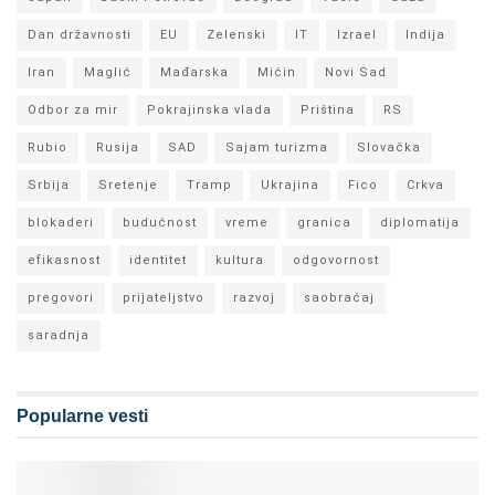
Dan državnosti
EU
Zelenski
IT
Izrael
Indija
Iran
Maglić
Mađarska
Mićin
Novi Sad
Odbor za mir
Pokrajinska vlada
Priština
RS
Rubio
Rusija
SAD
Sajam turizma
Slovačka
Srbija
Sretenje
Tramp
Ukrajina
Fico
Crkva
blokaderi
budućnost
vreme
granica
diplomatija
efikasnost
identitet
kultura
odgovornost
pregovori
prijateljstvo
razvoj
saobraćaj
saradnja
Popularne vesti