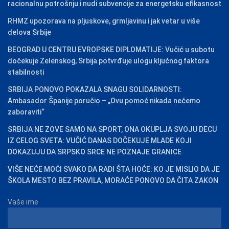
racionalnu potrošnju i nudi subvencije za energetsku efikasnost
RHMZ upozorava na pljuskove, grmljavinu i jak vetar u više
delova Srbije
BEOGRAD U CENTRU EVROPSKE DIPLOMATIJE: Vučić u subotu
dočekuje Zelenskog, Srbija potvrđuje ulogu ključnog faktora
stabilnosti
SRBIJA PONOVO POKAZALA SNAGU SOLIDARNOSTI:
Ambasador Španije poručio – „Ovu pomoć nikada nećemo
zaboraviti“
SRBIJA NE ZOVE SAMO NA SPORT, ONA OKUPLJA SVOJU DECU
IZ CELOG SVETA: VUČIĆ DANAS DOČEKUJE MLADE KOJI
DOKAZUJU DA SRPSKO SRCE NE POZNAJE GRANICE
VIŠE NEĆE MOĆI SVAKO DA RADI ŠTA HOĆE: KO JE MISLIO DA JE
ŠKOLA MESTO BEZ PRAVILA, MORAĆE PONOVO DA ČITA ZAKON
Vaše ime