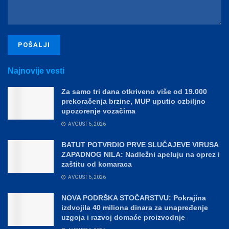
Najnovije vesti
Za samo tri dana otkriveno više od 19.000
prekoračenja brzine, MUP uputio ozbiljno
upozorenje vozačima
AVGUST 6, 2026
BATUT POTVRDIO PRVE SLUČAJEVE VIRUSA
ZAPADNOG NILA: Nadležni apeluju na oprez i
zaštitu od komaraca
AVGUST 6, 2026
NOVA PODRŠKA STOČARSTVU: Pokrajina
izdvojila 40 miliona dinara za unapređenje
uzgoja i razvoj domaće proizvodnje