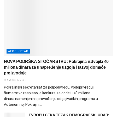
АГРО КУТАК
NOVA PODRŠKA STOČARSTVU: Pokrajina izdvojila 40
miliona dinara za unapređenje uzgoja i razvoj domaće
proizvodnje
AVGUST 6, 2026
Pokrajinski sekretarijat za poljoprivredu, vodoprivredu i
šumarstvo raspisao je konkurs za dodelu 40 miliona
dinara namenjenih sprovođenju odgajivačkih programa u
Autonomnoj Pokrajini...
EVROPU ČEKA TEŽAK DEMOGRAFSKI UDAR: