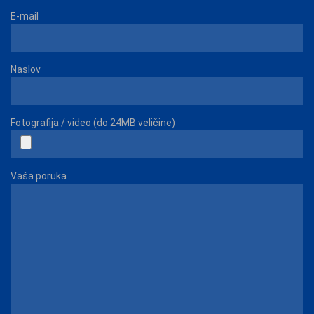
E-mail
Naslov
Fotografija / video (do 24MB veličine)
Vaša poruka