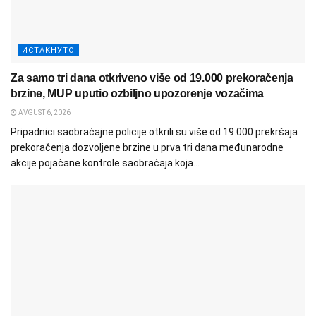
ИСТАКНУТО
Za samo tri dana otkriveno više od 19.000 prekoračenja
brzine, MUP uputio ozbiljno upozorenje vozačima
AVGUST 6, 2026
Pripadnici saobraćajne policije otkrili su više od 19.000 prekršaja
prekoračenja dozvoljene brzine u prva tri dana međunarodne
akcije pojačane kontrole saobraćaja koja...