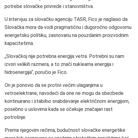
potrebe slovačke privrede i stanovništva.
U intervjuu za slovačku agenciju TASR, Fico je naglasio da
Slovačka mora da vodi pragmatičnu i dugoročno odgovornu
energetsku politiku, zasnovanu na pouzdanim proizvodnim
kapacitetima.
„Slovačkoj nije potrebna energija vetra. Potrebni su nam
izvori velikih razmera, a to znači nuklearna energija i
hidroenergija“, poručio je Fico.
On je ponovio da se protivi većim ulaganjima u
vetroelektrane, navodeći da one ne mogu da obezbede
kontinuirano i stabilno snabdevanje električnom energijom,
posebno u uslovima kada se očekuje značajan rast
potrošnje.
Prema njegovim rečima, budućnost slovačke energetike