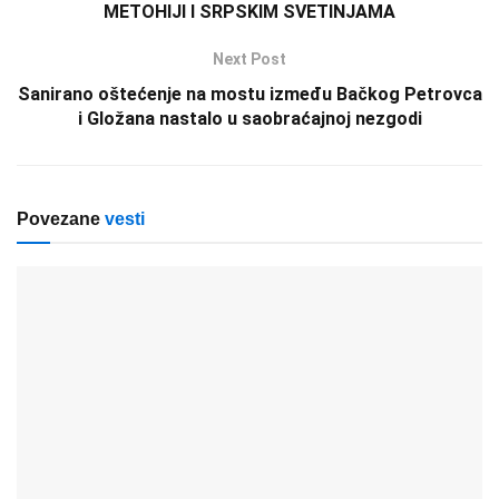
METOHIJI I SRPSKIM SVETINJAMA
Next Post
Sanirano oštećenje na mostu između Bačkog Petrovca
i Gložana nastalo u saobraćajnoj nezgodi
Povezane
vesti