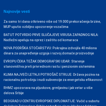
Najnovije vesti
Za samo tri dana otkriveno više od 19.000 prekoračenja brzine,
MUP uputio ozbiljno upozorenje vozačima
BATUT POTVRDIO PRVE SLUČAJEVE VIRUSA ZAPADNOG NILA:
Nadležni apeluju na oprez i zaštitu od komaraca
NOVA PODRŠKA STOČARSTVU: Pokrajina izdvojila 40 miliona
dinara za unapređenje uzgoja i razvoj domaće proizvodnje
EVROPU ČEKA TEŽAK DEMOGRAFSKI UDAR: Starenje
stanovništva preti privrednom rastu i penzionim sistemima
KLIMA NAJVEĆI LETNJI POTROŠAČ STRUJE: Država poziva na
racionalnu potrošnju i nudi subvencije za energetsku efikasnost
RHMZ upozorava na pljuskove, grmljavinu i jak vetar u više
delova Srbije
BEOGRAD U CENTRU EVROPSKE DIPLOMATIJE: Vučić u subotu