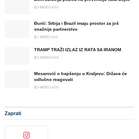
5 MESECI AGO
Đurić: Srbija i Brazil imaju prostor za još
snažnije partnerstvo
1 MESEC AGO
TRAMP TRAŽI IZLAZ IZ RATA SA IRANOM
5 MESECI AGO
Mesarović o hapšenju u Kraljevu: Država će
odlučno reagovati
5 MESECI AGO
Zaprati