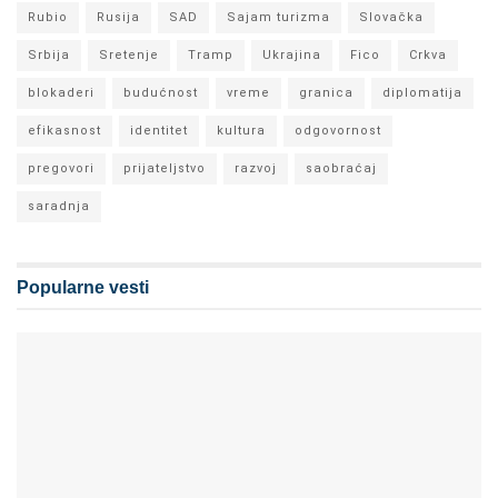
Rubio
Rusija
SAD
Sajam turizma
Slovačka
Srbija
Sretenje
Tramp
Ukrajina
Fico
Crkva
blokaderi
budućnost
vreme
granica
diplomatija
efikasnost
identitet
kultura
odgovornost
pregovori
prijateljstvo
razvoj
saobraćaj
saradnja
Popularne vesti