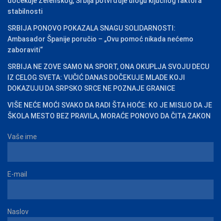
dočekuje Zelenskog, Srbija potvrđuje ulogu ključnog faktora
stabilnosti
SRBIJA PONOVO POKAZALA SNAGU SOLIDARNOSTI:
Ambasador Španije poručio – „Ovu pomoć nikada nećemo
zaboraviti“
SRBIJA NE ZOVE SAMO NA SPORT, ONA OKUPLJA SVOJU DECU
IZ CELOG SVETA: VUČIĆ DANAS DOČEKUJE MLADE KOJI
DOKAZUJU DA SRPSKO SRCE NE POZNAJE GRANICE
VIŠE NEĆE MOĆI SVAKO DA RADI ŠTA HOĆE: KO JE MISLIO DA JE
ŠKOLA MESTO BEZ PRAVILA, MORAĆE PONOVO DA ČITA ZAKON
Vaše ime
E-mail
Naslov