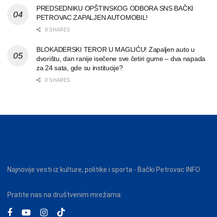
PREDSEDNIKU OPŠTINSKOG ODBORA SNS BAČKI
PETROVAC ZAPALJEN AUTOMOBIL!
0 SHARES
BLOKADERSKI TEROR U MAGLIĆU! Zapaljen auto u
dvorištu, dan ranije isečene sve četiri gume – dva napada
za 24 sata, gde su institucije?
0 SHARES
Najnovije vesti iz kulture, politike i sporta - Bački Petrovac INFO
Pratite nas na društvenim mrežama: