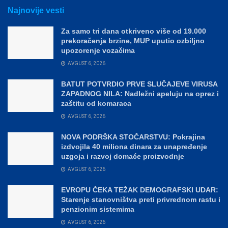
Najnovije vesti
Za samo tri dana otkriveno više od 19.000
prekoračenja brzine, MUP uputio ozbiljno
upozorenje vozačima
AVGUST 6, 2026
BATUT POTVRDIO PRVE SLUČAJEVE VIRUSA
ZAPADNOG NILA: Nadležni apeluju na oprez i
zaštitu od komaraca
AVGUST 6, 2026
NOVA PODRŠKA STOČARSTVU: Pokrajina
izdvojila 40 miliona dinara za unapređenje
uzgoja i razvoj domaće proizvodnje
AVGUST 6, 2026
EVROPU ČEKA TEŽAK DEMOGRAFSKI UDAR:
Starenje stanovništva preti privrednom rastu i
penzionim sistemima
AVGUST 6, 2026