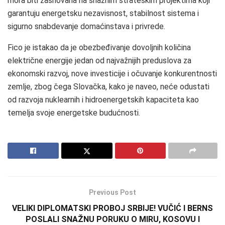
mora biti zasnovana na snažnim strateškim projektima koji
garantuju energetsku nezavisnost, stabilnost sistema i
sigurno snabdevanje domaćinstava i privrede.
Fico je istakao da je obezbeđivanje dovoljnih količina
električne energije jedan od najvažnijih preduslova za
ekonomski razvoj, nove investicije i očuvanje konkurentnosti
zemlje, zbog čega Slovačka, kako je naveo, neće odustati
od razvoja nuklearnih i hidroenergetskih kapaciteta kao
temelja svoje energetske budućnosti.
Previous Post
VELIKI DIPLOMATSKI PROBOJ SRBIJE! VUČIĆ I BERNS
POSLALI SNAŽNU PORUKU O MIRU, KOSOVU I