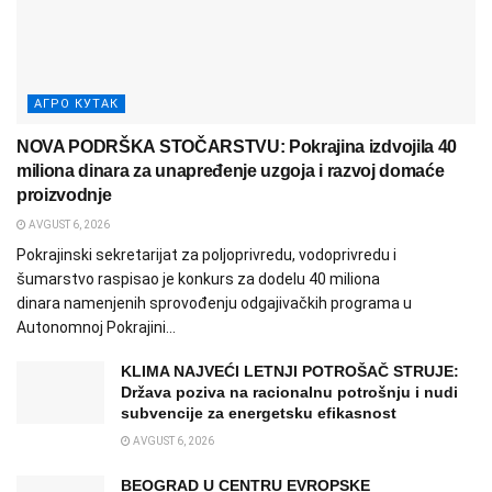
АГРО КУТАК
NOVA PODRŠKA STOČARSTVU: Pokrajina izdvojila 40
miliona dinara za unapređenje uzgoja i razvoj domaće
proizvodnje
AVGUST 6, 2026
Pokrajinski sekretarijat za poljoprivredu, vodoprivredu i
šumarstvo raspisao je konkurs za dodelu 40 miliona
dinara namenjenih sprovođenju odgajivačkih programa u
Autonomnoj Pokrajini...
KLIMA NAJVEĆI LETNJI POTROŠAČ STRUJE:
Država poziva na racionalnu potrošnju i nudi
subvencije za energetsku efikasnost
AVGUST 6, 2026
BEOGRAD U CENTRU EVROPSKE