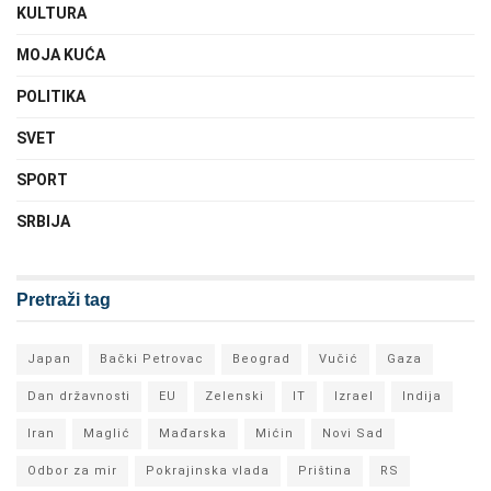
KULTURA
MOJA KUĆA
POLITIKA
SVET
SPORT
SRBIJA
Pretraži tag
Japan
Bački Petrovac
Beograd
Vučić
Gaza
Dan državnosti
EU
Zelenski
IT
Izrael
Indija
Iran
Maglić
Mađarska
Mićin
Novi Sad
Odbor za mir
Pokrajinska vlada
Priština
RS