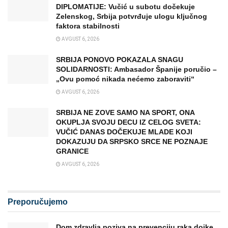
DIPLOMATIJE: Vučić u subotu dočekuje
Zelenskog, Srbija potvrđuje ulogu ključnog
faktora stabilnosti
AVGUST 6, 2026
SRBIJA PONOVO POKAZALA SNAGU
SOLIDARNOSTI: Ambasador Španije poručio –
„Ovu pomoć nikada nećemo zaboraviti“
AVGUST 6, 2026
SRBIJA NE ZOVE SAMO NA SPORT, ONA
OKUPLJA SVOJU DECU IZ CELOG SVETA:
VUČIĆ DANAS DOČEKUJE MLADE KOJI
DOKAZUJU DA SRPSKO SRCE NE POZNAJE
GRANICE
AVGUST 6, 2026
Preporučujemo
Dom zdravlja poziva na prevenciju raka dojke