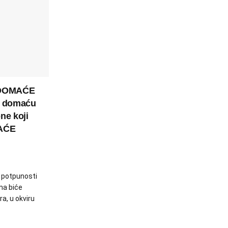
 DOMAĆE
a domaću
ne koji
MAĆE
u potpunosti
ma biće
a, u okviru