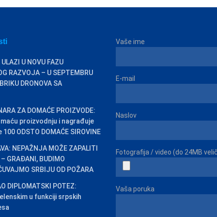
sti
Vaše ime
 ULAZI U NOVU FAZU
OG RAZVOJA – U SEPTEMBRU
E-mail
BRIKU DRONOVA SA
INARA ZA DOMAĆE PROIZVODE:
Naslov
omaću proizvodnju i nagrađuje
ste 100 ODSTO DOMAĆE SIROVINE
VA: NEPAŽNJA MOŽE ZAPALITI
Fotografija / video (do 24MB veli
 – GRAĐANI, BUDIMO
 ČUVAJMO SRBIJU OD POŽARA
O DIPLOMATSKI POTEZ:
Vaša poruka
lenskim u funkciji srpskih
esa