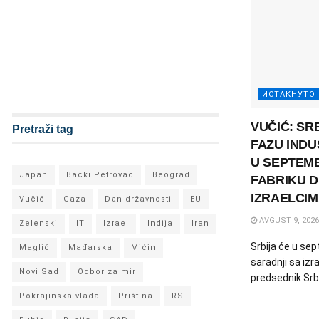
ИСТАКНУТО
VUČIĆ: SR
Pretraži tag
FAZU INDU
U SEPTEM
Japan
Bački Petrovac
Beograd
FABRIKU 
IZRAELCI
Vučić
Gaza
Dan državnosti
EU
AVGUST 9, 2026
Zelenski
IT
Izrael
Indija
Iran
Srbija će u sep
Maglić
Mađarska
Mićin
saradnji sa izr
Novi Sad
Odbor za mir
predsednik Srbi
Pokrajinska vlada
Priština
RS