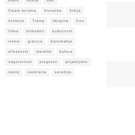
Rubio
Rusija
SAD
Sajam turizma
Slovačka
Srbija
Sretenje
Tramp
Ukrajina
Fico
Crkva
blokaderi
budućnost
vreme
granica
diplomatija
efikasnost
identitet
kultura
odgovornost
pregovori
prijateljstvo
razvoj
saobraćaj
saradnja