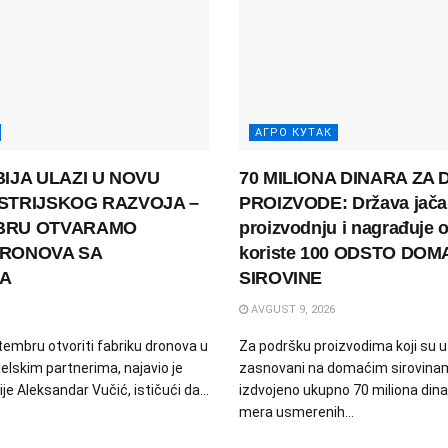
АГРО КУТАК
BIJA ULAZI U NOVU
70 MILIONA DINARA ZA
STRIJSKOG RAZVOJA –
PROIZVODE: Država jač
BRU OTVARAMO
proizvodnju i nagrađuje o
DRONOVA SA
koriste 100 ODSTO DO
MA
SIROVINE
AVGUST 9, 2026
tembru otvoriti fabriku dronova u
Za podršku proizvodima koji su 
aelskim partnerima, najavio je
zasnovani na domaćim sirovina
je Aleksandar Vučić, ističući da...
izdvojeno ukupno 70 miliona dinar
mera usmerenih...