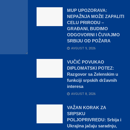
MUP UPOZORAVA:
NEPAŽNJA MOŽE ZAPALITI
CELU PRIRODU –
GRAĐANI, BUDIMO
ODGOVORNI I ČUVAJMO
SRBIJU OD POŽARA
AVGUST 9, 2026
VUČIĆ POVUKAO
DIPLOMATSKI POTEZ:
Razgovor sa Zelenskim u
funkciji srpskih državnih
interesa
AVGUST 8, 2026
VAŽAN KORAK ZA
SRPSKU
POLJOPRIVREDU: Srbija i
Ukrajina jačaju saradnju,