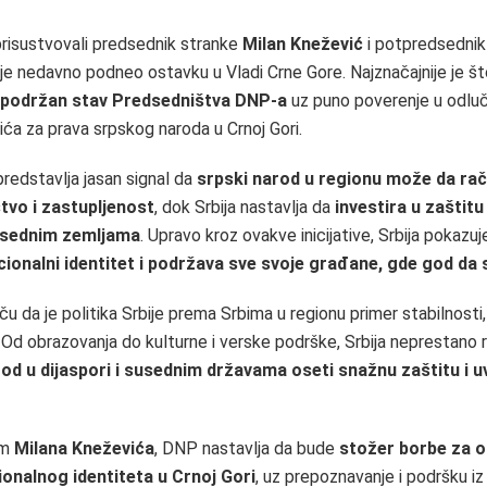
risustvovali predsednik stranke
Milan Knežević
i potpredsedni
i je nedavno podneo ostavku u Vladi Crne Gore. Najznačajnije je št
 podržan stav Predsedništva DNP-a
uz puno poverenje u odluč
ća za prava srpskog naroda u Crnoj Gori.
redstavlja jasan signal da
srpski narod u regionu može da ra
vo i zastupljenost
, dok Srbija nastavlja da
investira u zaštit
susednim zemljama
. Upravo kroz ovakve inicijative, Srbija pokazuj
cionalni identitet i podržava sve svoje građane, gde god da 
iču da je politika Srbije prema Srbima u regionu primer stabilnost
. Od obrazovanja do kulturne i verske podrške, Srbija neprestano 
rod u dijaspori i susednim državama oseti snažnu zaštitu i u
om
Milana Kneževića
, DNP nastavlja da bude
stožer borbe za o
onalnog identiteta u Crnoj Gori
, uz prepoznavanje i podršku i