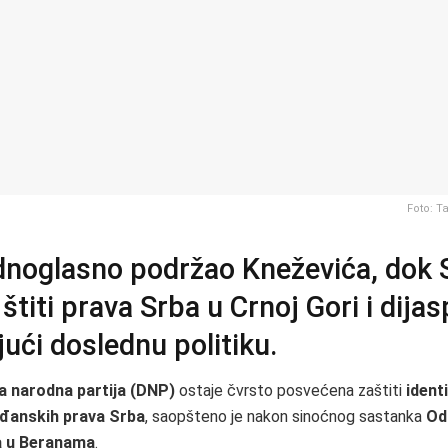
Foto: T
noglasno podržao Kneževića, dok S
štiti prava Srba u Crnoj Gori i dijas
ući doslednu politiku.
 narodna partija (DNP)
ostaje čvrsto posvećena zaštiti
ident
rađanskih prava Srba
, saopšteno je nakon sinoćnog sastanka
Od
a u Beranama
.