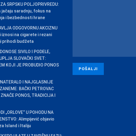
 ZA SRPSKU POLJOPRIVREDU:
na jačaju saradnju, fokus na
inja i bezbednosti hrane
AVLJA ODGOVORNU AKCIZNU
iznosi na cigarete i rezani
ji prihodi budžeta
DONOSE SIVILO I PODELE,
PLJA SLOVAČKI SVET:
EM KOJI JE PROBUDIO PONOS
 NATERALO I NAJGLASNIJE
 ZANEME: BAČKI PETROVAC
ZNAČE PONOS, TRADICIJA I
DI „ORLOVE“ U POHODU NA
STVO: Alimpijević objavio
 Island i Italiju