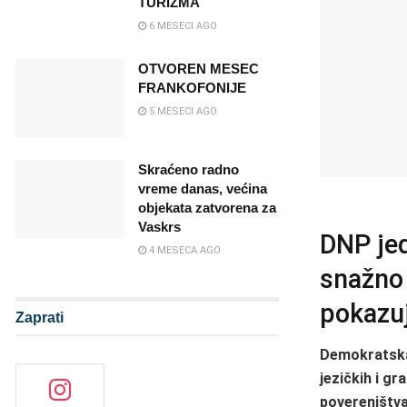
TURIZMA
6 MESECI AGO
OTVOREN MESEC
FRANKOFONIJE
5 MESECI AGO
Skraćeno radno
vreme danas, većina
objekata zatvorena za
Vaskrs
DNP jed
4 MESECA AGO
snažno 
pokazuj
Zaprati
Demokratska
jezičkih i g
povereništv