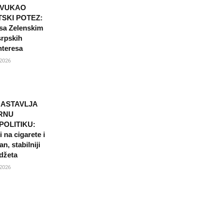
OVUKAO
SKI POTEZ:
sa Zelenskim
srpskih
nteresa
2026
NASTAVLJA
RNU
POLITIKU:
 na cigarete i
n, stabilniji
džeta
2026