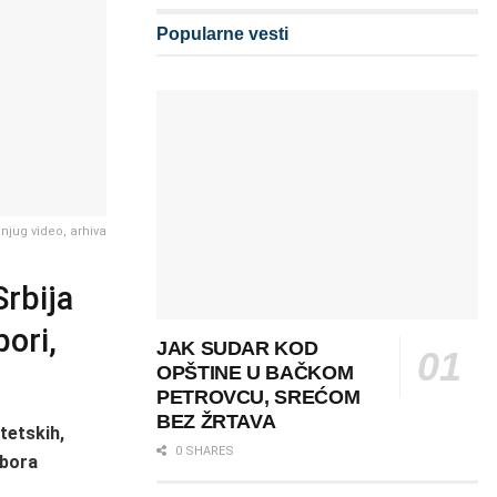
Popularne vesti
anjug video, arhiva
rbija
pori,
JAK SUDAR KOD
OPŠTINE U BAČKOM
PETROVCU, SREĆOM
BEZ ŽRTAVA
itetskih,
0 SHARES
bora