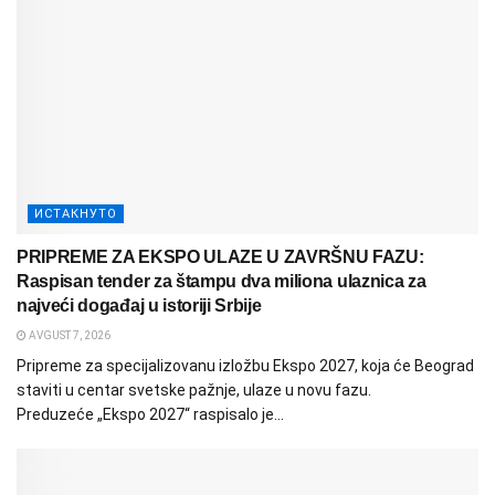
ИСТАКНУТО
PRIPREME ZA EKSPO ULAZE U ZAVRŠNU FAZU:
Raspisan tender za štampu dva miliona ulaznica za
najveći događaj u istoriji Srbije
AVGUST 7, 2026
Pripreme za specijalizovanu izložbu Ekspo 2027, koja će Beograd
staviti u centar svetske pažnje, ulaze u novu fazu.
Preduzeće „Ekspo 2027“ raspisalo je...