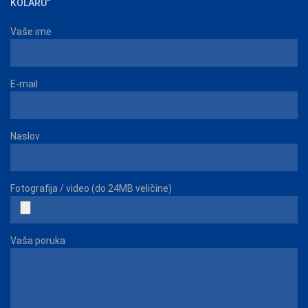
KOLARU“
Vaše ime
E-mail
Naslov
Fotografija / video (do 24MB veličine)
Vaša poruka