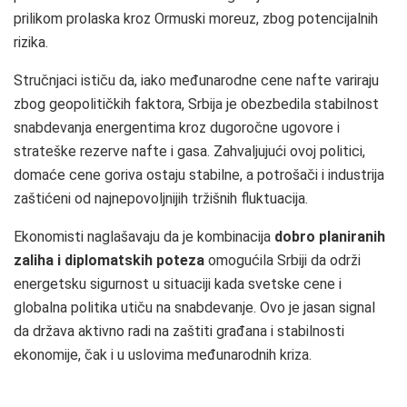
prilikom prolaska kroz Ormuski moreuz, zbog potencijalnih
rizika.
Stručnjaci ističu da, iako međunarodne cene nafte variraju
zbog geopolitičkih faktora, Srbija je obezbedila stabilnost
snabdevanja energentima kroz dugoročne ugovore i
strateške rezerve nafte i gasa. Zahvaljujući ovoj politici,
domaće cene goriva ostaju stabilne, a potrošači i industrija
zaštićeni od najnepovoljnijih tržišnih fluktuacija.
Ekonomisti naglašavaju da je kombinacija
dobro planiranih
zaliha i diplomatskih poteza
omogućila Srbiji da održi
energetsku sigurnost u situaciji kada svetske cene i
globalna politika utiču na snabdevanje. Ovo je jasan signal
da država aktivno radi na zaštiti građana i stabilnosti
ekonomije, čak i u uslovima međunarodnih kriza.