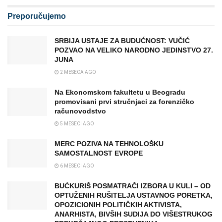
Preporučujemo
SRBIJA USTAJE ZA BUDUĆNOST: VUČIĆ
POZVAO NA VELIKO NARODNO JEDINSTVO 27.
JUNA
2 MESECA AGO
Na Ekonomskom fakultetu u Beogradu
promovisani prvi stručnjaci za forenzičko
računovodstvo
5 MESECI AGO
MERC POZIVA NA TEHNOLOŠKU
SAMOSTALNOST EVROPE
6 MESECI AGO
BUĆKURIŠ POSMATRAČI IZBORA U KULI – OD
OPTUŽENIH RUŠITELJA USTAVNOG PORETKA,
OPOZICIONIH POLITIČKIH AKTIVISTA,
ANARHISTA, BIVŠIH SUDIJA DO VIŠESTRUKOG