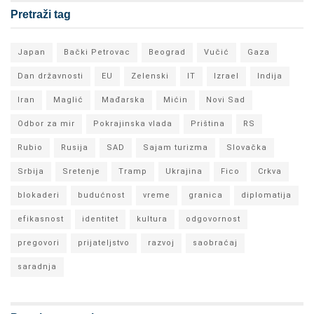
Pretraži tag
Japan
Bački Petrovac
Beograd
Vučić
Gaza
Dan državnosti
EU
Zelenski
IT
Izrael
Indija
Iran
Maglić
Mađarska
Mićin
Novi Sad
Odbor za mir
Pokrajinska vlada
Priština
RS
Rubio
Rusija
SAD
Sajam turizma
Slovačka
Srbija
Sretenje
Tramp
Ukrajina
Fico
Crkva
blokaderi
budućnost
vreme
granica
diplomatija
efikasnost
identitet
kultura
odgovornost
pregovori
prijateljstvo
razvoj
saobraćaj
saradnja