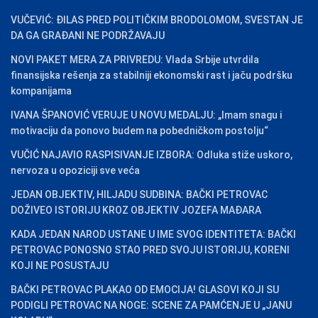
VUČEVIĆ: ĐILAS PRED POLITIČKIM BRODOLOMOM, SVESTAN JE
DA GA GRAĐANI NE PODRŽAVAJU
NOVI PAKET MERA ZA PRIVREDU: Vlada Srbije utvrdila
finansijska rešenja za stabilniji ekonomski rast i jaču podršku
kompanijama
IVANA ŠPANOVIĆ VERUJE U NOVU MEDALJU: „Imam snagu i
motivaciju da ponovo budem na pobedničkom postolju“
VUČIĆ NAJAVIO RASPISIVANJE IZBORA: Odluka stiže uskoro,
nervoza u opoziciji sve veća
JEDAN OBJEKTIV, HILJADU SUDBINA: BAČKI PETROVAC
DOŽIVEO ISTORIJU KROZ OBJEKTIV JOZEFA MAĐARA
KADA JEDAN NAROD USTANE U IME SVOG IDENTITETA: BAČKI
PETROVAC PONOSNO STAO PRED SVOJU ISTORIJU, KORENI
KOJI NE POSUSTAJU
BAČKI PETROVAC PLAKAO OD EMOCIJA! GLASOVI KOJI SU
PODIGLI PETROVAC NA NOGE: SCENE ZA PAMĆENJE U „JANU