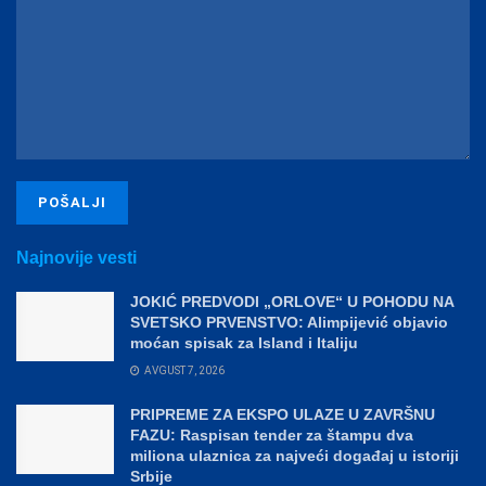
Najnovije vesti
JOKIĆ PREDVODI „ORLOVE“ U POHODU NA
SVETSKO PRVENSTVO: Alimpijević objavio
moćan spisak za Island i Italiju
AVGUST 7, 2026
PRIPREME ZA EKSPO ULAZE U ZAVRŠNU
FAZU: Raspisan tender za štampu dva
miliona ulaznica za najveći događaj u istoriji
Srbije