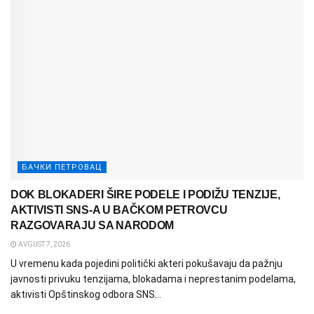
БАЧКИ ПЕТРОВАЦ
DOK BLOKADERI ŠIRE PODELE I PODIŽU TENZIJE,
AKTIVISTI SNS-A U BAČKOM PETROVCU
RAZGOVARAJU SA NARODOM
AVGUST 7, 2026
U vremenu kada pojedini politički akteri pokušavaju da pažnju
javnosti privuku tenzijama, blokadama i neprestanim podelama,
aktivisti Opštinskog odbora SNS...