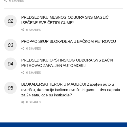
0 SHARES
PREDSEDNIKU MESNOG ODBORA SNS MAGLIĆ
ISEČENE SVE ČETIRI GUME!
0 SHARES
PROPAO SKUP BLOKADERA U BAČKOM PETROVCU
0 SHARES
PREDSEDNIKU OPŠTINSKOG ODBORA SNS BAČKI
PETROVAC ZAPALJEN AUTOMOBIL!
0 SHARES
BLOKADERSKI TEROR U MAGLIĆU! Zapaljen auto u
dvorištu, dan ranije isečene sve četiri gume – dva napada
za 24 sata, gde su institucije?
0 SHARES