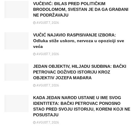
VUČEVIĆ: ĐILAS PRED POLITIČKIM
BRODOLOMOM, SVESTAN JE DA GA GRAĐANI
NE PODRŽAVAJU
AVGUST 7, 2026
VUČIĆ NAJAVIO RASPISIVANJE IZBORA:
Odluka stiže uskoro, nervoza u opoziciji sve
veća
AVGUST 7, 2026
JEDAN OBJEKTIV, HILJADU SUDBINA: BAČKI
PETROVAC DOŽIVEO ISTORIJU KROZ
OBJEKTIV JOZEFA MAĐARA
AVGUST 7, 2026
KADA JEDAN NAROD USTANE U IME SVOG
IDENTITETA: BAČKI PETROVAC PONOSNO
STAO PRED SVOJU ISTORIJU, KORENI KOJI NE
POSUSTAJU
AVGUST 7, 2026