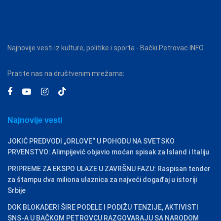
Najnovije vesti iz kulture, politike i sporta - Bački Petrovac INFO
Pratite nas na društvenim mrežama:
Najnovije vesti
JOKIĆ PREDVODI „ORLOVE“ U POHODU NA SVETSKO
PRVENSTVO: Alimpijević objavio moćan spisak za Island i Italiju
PRIPREME ZA EKSPO ULAZE U ZAVRŠNU FAZU: Raspisan tender
za štampu dva miliona ulaznica za najveći događaj u istoriji
Srbije
DOK BLOKADERI ŠIRE PODELE I PODIŽU TENZIJE, AKTIVISTI
SNS-A U BAČKOM PETROVCU RAZGOVARAJU SA NARODOM