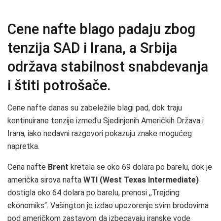
Cene nafte blago padaju zbog
tenzija SAD i Irana, a Srbija
održava stabilnost snabdevanja
i štiti potrošače.
Cene nafte danas su zabeležile blagi pad, dok traju
kontinuirane tenzije između Sjedinjenih Američkih Država i
Irana, iako nedavni razgovori pokazuju znake mogućeg
napretka.
Cena nafte
Brent
kretala se oko 69 dolara po barelu, dok je
američka sirova nafta
WTI (West Texas Intermediate)
dostigla oko 64 dolara po barelu, prenosi ,,Trejding
ekonomiks“. Vašington je izdao upozorenje svim brodovima
pod američkom zastavom da izbegavaju iranske vode