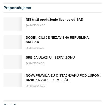
Preporučujemo
NIS traži produženje licence od SAD
4 MESECA AGO
DODIK: CILj JE NEZAVISNA REPUBLIKA
SRPSKA
6 MESECI AGO
SRBIJA ULAZI U ,,SEPA“ ZONU
5 MESECI AGO
NOVA PRAVILA EU O STAJNJAKU POD LUPOM:
RIZIK ZA VODE I ZEMLJIŠTE
4 MESECA AGO