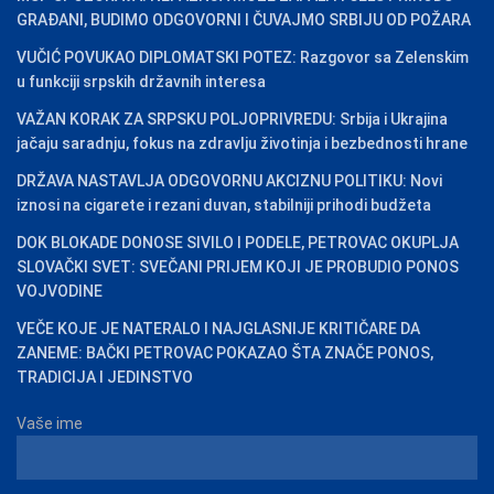
GRAĐANI, BUDIMO ODGOVORNI I ČUVAJMO SRBIJU OD POŽARA
VUČIĆ POVUKAO DIPLOMATSKI POTEZ: Razgovor sa Zelenskim
u funkciji srpskih državnih interesa
VAŽAN KORAK ZA SRPSKU POLJOPRIVREDU: Srbija i Ukrajina
jačaju saradnju, fokus na zdravlju životinja i bezbednosti hrane
DRŽAVA NASTAVLJA ODGOVORNU AKCIZNU POLITIKU: Novi
iznosi na cigarete i rezani duvan, stabilniji prihodi budžeta
DOK BLOKADE DONOSE SIVILO I PODELE, PETROVAC OKUPLJA
SLOVAČKI SVET: SVEČANI PRIJEM KOJI JE PROBUDIO PONOS
VOJVODINE
VEČE KOJE JE NATERALO I NAJGLASNIJE KRITIČARE DA
ZANEME: BAČKI PETROVAC POKAZAO ŠTA ZNAČE PONOS,
TRADICIJA I JEDINSTVO
Vaše ime