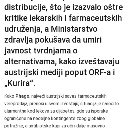
distribucije, što je izazvalo oštre
kritike lekarskih i farmaceutskih
udruženja, a Ministarstvo
zdravlja pokušava da umiri
javnost tvrdnjama o
alternativama, kako izveštavaju
austrijski mediji poput ORF-a i
„Kurira“.
Kako
Phago
, najveći austrijski savez farmaceutskih
veleprodaja, prenosi u svom izveštaju, situacija je naročito
alarmantna kod lekova za dijabetes, gde su isporuke
ograničene na nedeljne kontingente zbog globalne
potražnje, a antibiotske kapi za oči i dalje masovno