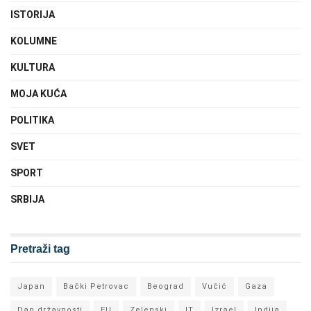
ISTORIJA
KOLUMNE
KULTURA
MOJA KUĆA
POLITIKA
SVET
SPORT
SRBIJA
Pretraži tag
Japan
Bački Petrovac
Beograd
Vučić
Gaza
Dan državnosti
EU
Zelenski
IT
Izrael
Indija