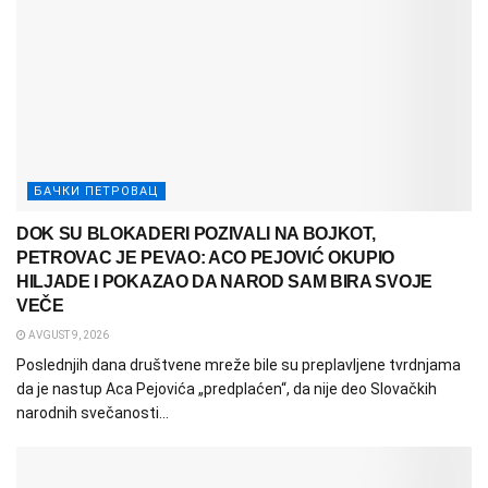
БАЧКИ ПЕТРОВАЦ
DOK SU BLOKADERI POZIVALI NA BOJKOT,
PETROVAC JE PEVAO: ACO PEJOVIĆ OKUPIO
HILJADE I POKAZAO DA NAROD SAM BIRA SVOJE
VEČE
AVGUST 9, 2026
Poslednjih dana društvene mreže bile su preplavljene tvrdnjama
da je nastup Aca Pejovića „predplaćen“, da nije deo Slovačkih
narodnih svečanosti...