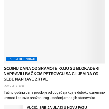
БАЧКИ ПЕТРОВАЦ
GODINU DANA OD SRAMOTE KOJU SU BLOKADERI
NAPRAVILI BAČKOM PETROVCU SA CILJEM DA OD
SEBE NAPRAVE ŽRTVE
AVGUST 9, 2026
Tačno godinu dana prošlo je od događaja koji je duboko uznemirio
javnost i ostavio snažan trag u sećanju mnogih stanovnika...
VUČIĆ: SRBIJA ULAZI U NOVU FAZU