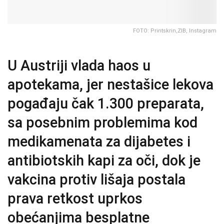
FOTO: Printskrin,ZIB, Instagram
U Austriji vlada haos u
apotekama, jer nestašice lekova
pogađaju čak 1.300 preparata,
sa posebnim problemima kod
medikamenata za dijabetes i
antibiotskih kapi za oči, dok je
vakcina protiv lišaja postala
prava retkost uprkos
obećanjima besplatne