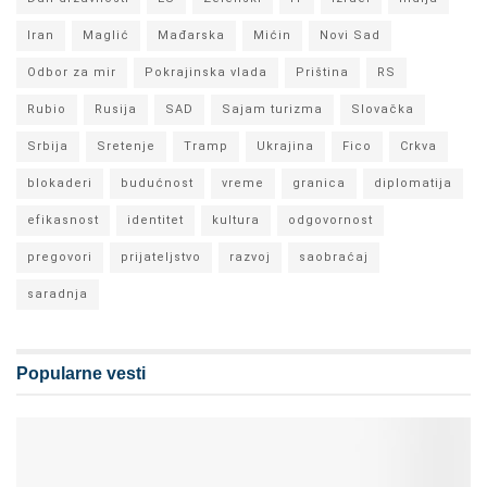
Iran
Maglić
Mađarska
Mićin
Novi Sad
Odbor za mir
Pokrajinska vlada
Priština
RS
Rubio
Rusija
SAD
Sajam turizma
Slovačka
Srbija
Sretenje
Tramp
Ukrajina
Fico
Crkva
blokaderi
budućnost
vreme
granica
diplomatija
efikasnost
identitet
kultura
odgovornost
pregovori
prijateljstvo
razvoj
saobraćaj
saradnja
Popularne vesti