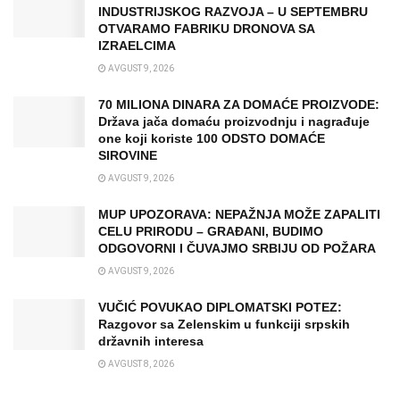
INDUSTRIJSKOG RAZVOJA – U SEPTEMBRU
OTVARAMO FABRIKU DRONOVA SA
IZRAELCIMA
AVGUST 9, 2026
70 MILIONA DINARA ZA DOMAĆE PROIZVODE:
Država jača domaću proizvodnju i nagrađuje
one koji koriste 100 ODSTO DOMAĆE
SIROVINE
AVGUST 9, 2026
MUP UPOZORAVA: NEPAŽNJA MOŽE ZAPALITI
CELU PRIRODU – GRAĐANI, BUDIMO
ODGOVORNI I ČUVAJMO SRBIJU OD POŽARA
AVGUST 9, 2026
VUČIĆ POVUKAO DIPLOMATSKI POTEZ:
Razgovor sa Zelenskim u funkciji srpskih
državnih interesa
AVGUST 8, 2026