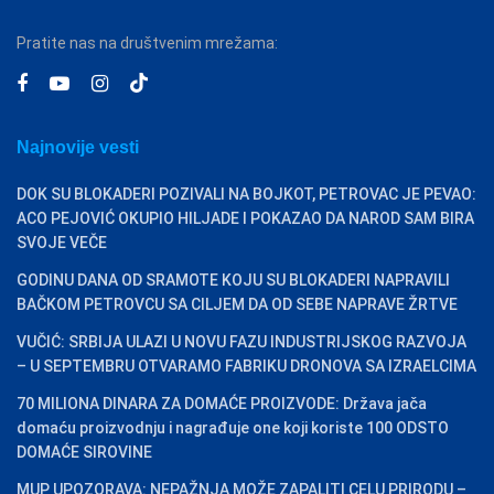
Pratite nas na društvenim mrežama:
Najnovije vesti
DOK SU BLOKADERI POZIVALI NA BOJKOT, PETROVAC JE PEVAO:
ACO PEJOVIĆ OKUPIO HILJADE I POKAZAO DA NAROD SAM BIRA
SVOJE VEČE
GODINU DANA OD SRAMOTE KOJU SU BLOKADERI NAPRAVILI
BAČKOM PETROVCU SA CILJEM DA OD SEBE NAPRAVE ŽRTVE
VUČIĆ: SRBIJA ULAZI U NOVU FAZU INDUSTRIJSKOG RAZVOJA
– U SEPTEMBRU OTVARAMO FABRIKU DRONOVA SA IZRAELCIMA
70 MILIONA DINARA ZA DOMAĆE PROIZVODE: Država jača
domaću proizvodnju i nagrađuje one koji koriste 100 ODSTO
DOMAĆE SIROVINE
MUP UPOZORAVA: NEPAŽNJA MOŽE ZAPALITI CELU PRIRODU –