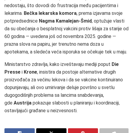
nedostaju, što dovodi do frustracija među pacijentima i
lekarima.
Bečka lekarska komora
, prema izjavama svoje
potpredsednice
Nagma Kamalejan-Šmid
, optužuje vlasti
da su obećanja o besplatnoj vakcini protiv lišaja za starije od
60 godina — uvedena još od novembra 2025. godine —
prazna slova na papiru, jer trenutno nema doza u
apotekama, a sledeća veća isporuka se očekuje tek u maju.
Ministarstvo zdravlja, kako izveštavaju mediji poput
Die
Presse
i
Krone
, insistira da postoje alternative drugih
proizvođača za većinu lekova i da se vakcine kontinuirano
dopunjavaju, ali ovo umirivanje deluje površno u svetlu
dugogodišnjih problema sa lancima snabdevanja,
gde
Austrija
pokazuje slabosti u planiranju i koordinaciji,
ostavljajući građane u neizvesnosti.