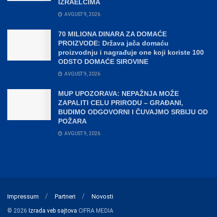
IZRAELCIMA
AVGUST 9, 2026
70 MILIONA DINARA ZA DOMAĆE
PROIZVODE: Država jača domaću
proizvodnju i nagrađuje one koji koriste 100
ODSTO DOMAĆE SIROVINE
AVGUST 9, 2026
MUP UPOZORAVA: NEPAŽNJA MOŽE
ZAPALITI CELU PRIRODU – GRAĐANI,
BUDIMO ODGOVORNI I ČUVAJMO SRBIJU OD
POŽARA
AVGUST 9, 2026
Impressum
Partneri
Novosti
© 2026
Izrada veb sajtova
CIFRA MEDIA