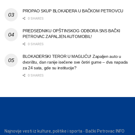
PROPAO SKUP BLOKADERA U BAČKOM PETROVCU
0 SHARES
PREDSEDNIKU OPŠTINSKOG ODBORA SNS BAČKI
PETROVAC ZAPALJEN AUTOMOBIL!
0 SHARES
BLOKADERSKI TEROR U MAGLIĆU! Zapaljen auto u
dvorištu, dan ranije isečene sve četiri gume – dva napada
za 24 sata, gde su institucije?
0 SHARES
Najnovije vesti iz kulture, politike i sporta - Bački Petrovac INFO