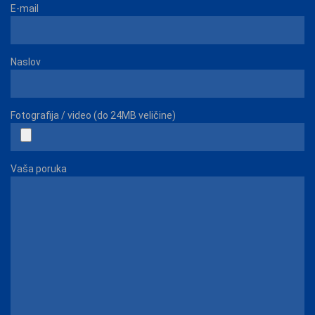
E-mail
Naslov
Fotografija / video (do 24MB veličine)
Vaša poruka