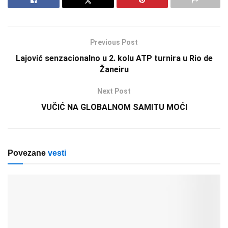
Previous Post
Lajović senzacionalno u 2. kolu ATP turnira u Rio de
Žaneiru
Next Post
VUČIĆ NA GLOBALNOM SAMITU MOĆI
Povezane
vesti