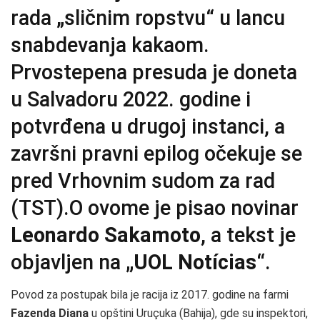
rada „sličnim ropstvu“ u lancu
snabdevanja kakaom.
Prvostepena presuda je doneta
u Salvadoru 2022. godine i
potvrđena u drugoj instanci, a
završni pravni epilog očekuje se
pred Vrhovnim sudom za rad
(TST).O ovome je pisao novinar
Leonardo Sakamoto
, a tekst je
objavljen na
„UOL Notícias“
.
Povod za postupak bila je racija iz 2017. godine na farmi
Fazenda Diana
u opštini Uruçuka (Bahija), gde su inspektori,