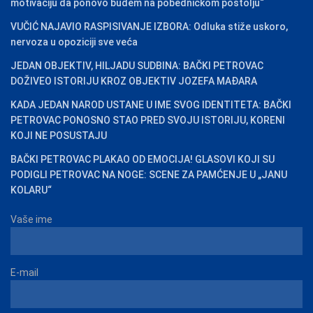
motivaciju da ponovo budem na pobedničkom postolju“
VUČIĆ NAJAVIO RASPISIVANJE IZBORA: Odluka stiže uskoro,
nervoza u opoziciji sve veća
JEDAN OBJEKTIV, HILJADU SUDBINA: BAČKI PETROVAC
DOŽIVEO ISTORIJU KROZ OBJEKTIV JOZEFA MAĐARA
KADA JEDAN NAROD USTANE U IME SVOG IDENTITETA: BAČKI
PETROVAC PONOSNO STAO PRED SVOJU ISTORIJU, KORENI
KOJI NE POSUSTAJU
BAČKI PETROVAC PLAKAO OD EMOCIJA! GLASOVI KOJI SU
PODIGLI PETROVAC NA NOGE: SCENE ZA PAMĆENJE U „JANU
KOLARU“
Vaše ime
E-mail