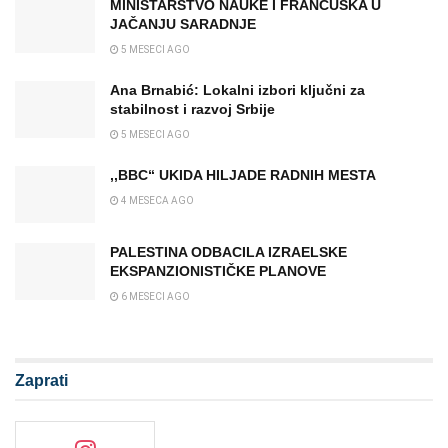
MINISTARSTVO NAUKE I FRANCUSKA U
JAČANJU SARADNJE
5 MESECI AGO
Ana Brnabić: Lokalni izbori ključni za
stabilnost i razvoj Srbije
5 MESECI AGO
,,BBC“ UKIDA HILJADE RADNIH MESTA
4 MESECA AGO
PALESTINA ODBACILA IZRAELSKE
EKSPANZIONISTIČKE PLANOVE
6 MESECI AGO
Zaprati