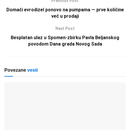
Previous Post
Domaći evrodizel ponovo na pumpama — prve količine
već u prodaji
Next Post
Besplatan ulaz u Spomen‑zbirku Pavla Beljanskog
povodom Dana grada Novog Sada
Povezane
vesti