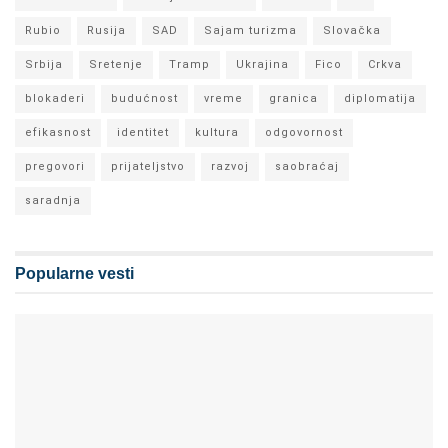
Rubio
Rusija
SAD
Sajam turizma
Slovačka
Srbija
Sretenje
Tramp
Ukrajina
Fico
Crkva
blokaderi
budućnost
vreme
granica
diplomatija
efikasnost
identitet
kultura
odgovornost
pregovori
prijateljstvo
razvoj
saobraćaj
saradnja
Popularne vesti