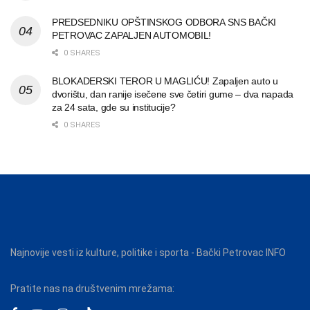
PREDSEDNIKU OPŠTINSKOG ODBORA SNS BAČKI
PETROVAC ZAPALJEN AUTOMOBIL!
0 SHARES
BLOKADERSKI TEROR U MAGLIĆU! Zapaljen auto u
dvorištu, dan ranije isečene sve četiri gume – dva napada
za 24 sata, gde su institucije?
0 SHARES
Najnovije vesti iz kulture, politike i sporta - Bački Petrovac INFO
Pratite nas na društvenim mrežama: