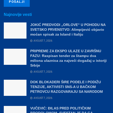
Najnovije vesti
JOKIĆ PREDVODI „ORLOVE“ U POHODU NA
SVETSKO PRVENSTVO: Alimpijević objavio
moćan spisak za Island i Italiju
AVGUST 7, 2026
PRIPREME ZA EKSPO ULAZE U ZAVRŠNU
FAZU: Raspisan tender za štampu dva
miliona ulaznica za najveći događaj u istoriji
Srbije
AVGUST 7, 2026
DOK BLOKADERI ŠIRE PODELE I PODIŽU
TENZIJE, AKTIVISTI SNS-A U BAČKOM
PETROVCU RAZGOVARAJU SA NARODOM
AVGUST 7, 2026
VUČEVIĆ: ĐILAS PRED POLITIČKIM
BRODOLOMOM, SVESTAN JE DA GA