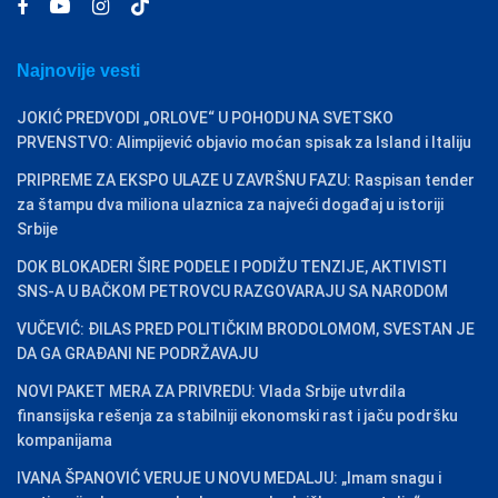
Najnovije vesti
JOKIĆ PREDVODI „ORLOVE“ U POHODU NA SVETSKO
PRVENSTVO: Alimpijević objavio moćan spisak za Island i Italiju
PRIPREME ZA EKSPO ULAZE U ZAVRŠNU FAZU: Raspisan tender
za štampu dva miliona ulaznica za najveći događaj u istoriji
Srbije
DOK BLOKADERI ŠIRE PODELE I PODIŽU TENZIJE, AKTIVISTI
SNS-A U BAČKOM PETROVCU RAZGOVARAJU SA NARODOM
VUČEVIĆ: ĐILAS PRED POLITIČKIM BRODOLOMOM, SVESTAN JE
DA GA GRAĐANI NE PODRŽAVAJU
NOVI PAKET MERA ZA PRIVREDU: Vlada Srbije utvrdila
finansijska rešenja za stabilniji ekonomski rast i jaču podršku
kompanijama
IVANA ŠPANOVIĆ VERUJE U NOVU MEDALJU: „Imam snagu i