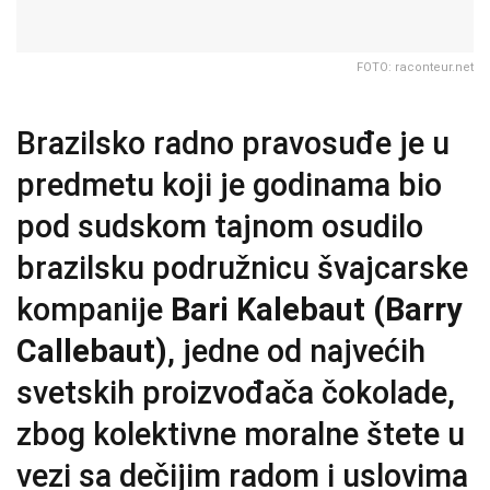
FOTO: raconteur.net
Brazilsko radno pravosuđe je u
predmetu koji je godinama bio
pod sudskom tajnom osudilo
brazilsku podružnicu švajcarske
kompanije
Bari Kalebaut (Barry
Callebaut)
, jedne od najvećih
svetskih proizvođača čokolade,
zbog kolektivne moralne štete u
vezi sa dečijim radom i uslovima