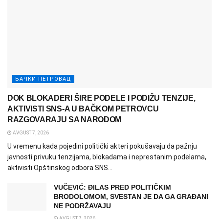
БАЧКИ ПЕТРОВАЦ
DOK BLOKADERI ŠIRE PODELE I PODIŽU TENZIJE,
AKTIVISTI SNS-A U BAČKOM PETROVCU
RAZGOVARAJU SA NARODOM
AVGUST 7, 2026
U vremenu kada pojedini politički akteri pokušavaju da pažnju
javnosti privuku tenzijama, blokadama i neprestanim podelama,
aktivisti Opštinskog odbora SNS...
VUČEVIĆ: ĐILAS PRED POLITIČKIM
BRODOLOMOM, SVESTAN JE DA GA GRAĐANI
NE PODRŽAVAJU
AVGUST 7, 2026