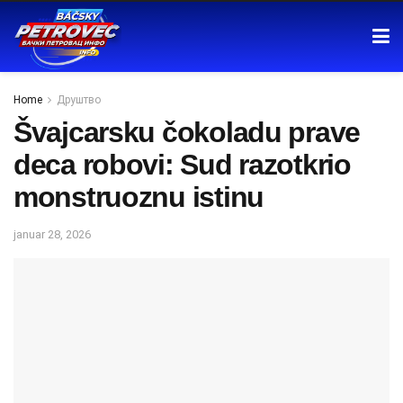
Home
Друштво
Švajcarsku čokoladu prave
deca robovi: Sud razotkrio
monstruoznu istinu
januar 28, 2026