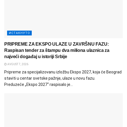
ИСТАКНУТО
PRIPREME ZA EKSPO ULAZE U ZAVRŠNU FAZU:
Raspisan tender za štampu dva miliona ulaznica za
najveći događaj u istoriji Srbije
AVGUST 7, 2026
Pripreme za specijalizovanu izložbu Ekspo 2027, koja će Beograd
staviti u centar svetske pažnje, ulaze u novu fazu.
Preduzeće „Ekspo 2027“ raspisalo je...