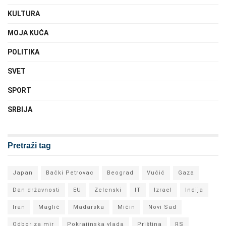
KULTURA
MOJA KUĆA
POLITIKA
SVET
SPORT
SRBIJA
Pretraži tag
Japan
Bački Petrovac
Beograd
Vučić
Gaza
Dan državnosti
EU
Zelenski
IT
Izrael
Indija
Iran
Maglić
Mađarska
Mićin
Novi Sad
Odbor za mir
Pokrajinska vlada
Priština
RS