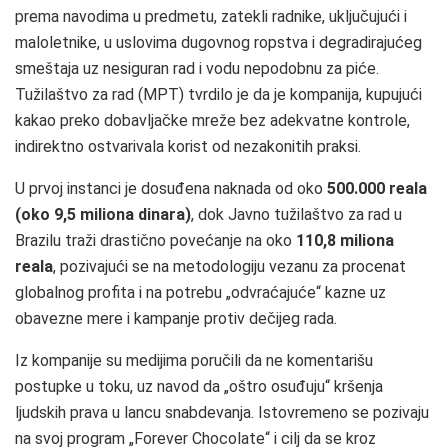
prema navodima u predmetu, zatekli radnike, uključujući i
maloletnike, u uslovima dugovnog ropstva i degradirajućeg
smeštaja uz nesiguran rad i vodu nepodobnu za piće.
Tužilaštvo za rad (MPT) tvrdilo je da je kompanija, kupujući
kakao preko dobavljačke mreže bez adekvatne kontrole,
indirektno ostvarivala korist od nezakonitih praksi.
U prvoj instanci je dosuđena naknada od oko
500.000 reala
(oko 9,5 miliona dinara)
, dok Javno tužilaštvo za rad u
Brazilu traži drastično povećanje na oko
110,8 miliona
reala
, pozivajući se na metodologiju vezanu za procenat
globalnog profita i na potrebu „odvraćajuće“ kazne uz
obavezne mere i kampanje protiv dečijeg rada.
Iz kompanije su medijima poručili da ne komentarišu
postupke u toku, uz navod da „oštro osuđuju“ kršenja
ljudskih prava u lancu snabdevanja. Istovremeno se pozivaju
na svoj program „Forever Chocolate“ i cilj da se kroz