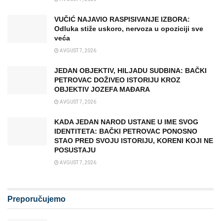
VUČIĆ NAJAVIO RASPISIVANJE IZBORA:
Odluka stiže uskoro, nervoza u opoziciji sve
veća
AVGUST 7, 2026
JEDAN OBJEKTIV, HILJADU SUDBINA: BAČKI
PETROVAC DOŽIVEO ISTORIJU KROZ
OBJEKTIV JOZEFA MAĐARA
AVGUST 7, 2026
KADA JEDAN NAROD USTANE U IME SVOG
IDENTITETA: BAČKI PETROVAC PONOSNO
STAO PRED SVOJU ISTORIJU, KORENI KOJI NE
POSUSTAJU
AVGUST 7, 2026
Preporučujemo