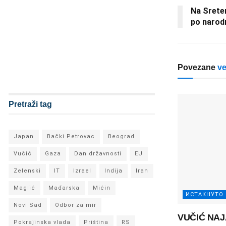
Na Sreten
po narod
Povezane
ve
Pretraži tag
Japan
Bački Petrovac
Beograd
Vučić
Gaza
Dan državnosti
EU
Zelenski
IT
Izrael
Indija
Iran
Maglić
Mađarska
Mićin
ИСТАКНУТО
Novi Sad
Odbor za mir
VUČIĆ NAJ
Pokrajinska vlada
Priština
RS