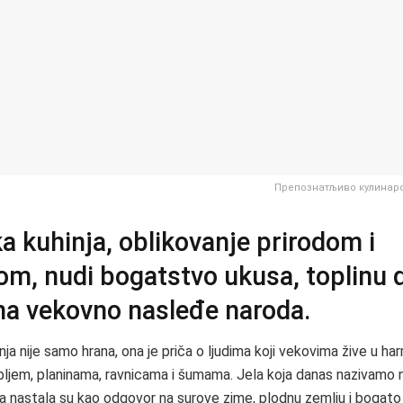
Препознатљиво кулинар
a kuhinja, oblikovanje prirodom i
jom, nudi bogatstvo ukusa, toplinu 
na vekovno nasleđe naroda.
ja nije samo hrana, ona je priča o ljudima koji vekovima žive u har
ljem, planinama, ravnicama i šumama. Jela koja danas nazivamo 
ma nastala su kao odgovor na surove zime, plodnu zemlju i bogato