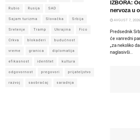
IZBORA: Od
Rubio
Rusija
SAD
nervoza u o
Sajam turizma
Slovačka
Srbija
AVGUST 7, 2026
Sretenje
Tramp
Ukrajina
Fico
Predsednik Srbi
će vanredni par
Crkva
blokaderi
budućnost
„za nekoliko dan
vreme
granica
diplomatija
naglasivši...
efikasnost
identitet
kultura
odgovornost
pregovori
prijateljstvo
razvoj
saobraćaj
saradnja