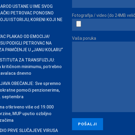
AROD USTANE U IME SVOG
 BAČKI PETROVAC PONOSNO
Fotografija / video (do 24MB veli
OJU ISTORIJU, KORENI KOJI NE
AC PLAKAO OD EMOCIJA!
Vaša poruka
 SU PODIGLI PETROVAC NA
ZA PAMĆENJE U „JANU KOLARU“
NSTITUTA ZA TRANSFUZIJU:
a kritičnom minimumu, potrebno
davalaca dnevno
JAVA OBEĆANJE: Sve spremno
nokratne pomoći penzionerima,
4. septembra
na otkriveno više od 19.000
rzine, MUP uputio ozbiljno
ozačima
IO PRVE SLUČAJEVE VIRUSA