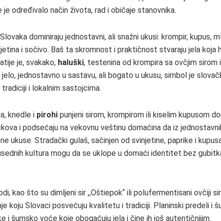
 je određivalo način života, rad i običaje stanovnika.
lovaka dominiraju jednostavni, ali snažni ukusi: krompir, kupus, m
njetina i sočivo. Baš ta skromnost i praktičnost stvaraju jela koja h
atije je, svakako,
haluški
, testenina od krompira sa ovčjim sirom
 jelo, jednostavno u sastavu, ali bogato u ukusu, simbol je slova
radiciji i lokalnim sastojcima.
a, knedle i
pirohi
punjeni sirom, krompirom ili kiselim kupusom d
čkova i podsećaju na vekovnu veštinu domaćina da iz jednostavni
ne ukuse. Stradački gulaš, sačinjen od svinjetine, paprike i kupus
susednih kultura mogu da se uklope u domaći identitet bez gubitk
.
i, kao što su dimljeni sir ,,Oštiepok“ ili polufermentisani ovčiji sir
e koju Slovaci posvećuju kvalitetu i tradiciji. Planinski predeli i š
ke i šumsko voće koje obogaćuju jela i čine ih još autentičnijim.