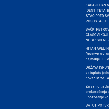
KADA JEDAN N
IDENTITETA:
STAO PRED SV
POSUSTAJU
BAČKI PETROV
GLASOVI KOJI
NOGE: SCENE 
HITAN APEL I
Rezerve krvi n
najmanje 300 
DRŽAVA ISPUN
za isplatu jed
novac stiže 1
Za samo tri da
prekoračenja b
upozorenje v
BATUT POTVRD