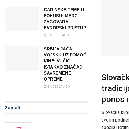
CARINSKE TEME U
FOKUSU: MERC
ZAGOVARA
EVROPSKI PRISTUP
6 MESECI AGO
SRBIJA JAČA
VOJSKU UZ POMOĆ
KINE: VUČIĆ
ISTAKAO ZNAČAJ
SAVREMENE
Slovačk
OPREME
tradici
2 MESECA AGO
ponos 
Zaprati
Slovačka kuhin
svojim podneb
specijaliteti