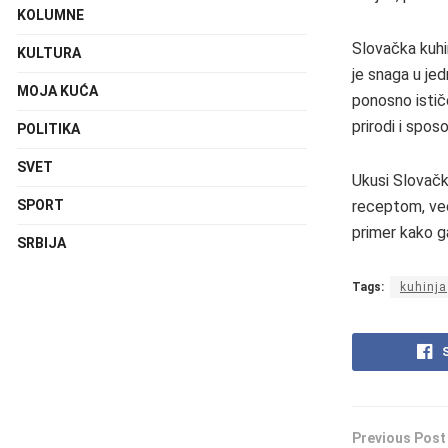
KOLUMNE
Slovačka kuhin
KULTURA
je snaga u jed
MOJA KUĆA
ponosno istič
prirodi i spos
POLITIKA
SVET
Ukusi Slovačk
SPORT
receptom, već
primer kako g
SRBIJA
Tags:
kuhinja
Previous Post