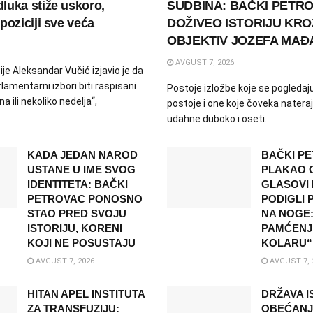
luka stiže uskoro,
SUDBINA: BAČKI PETR
poziciji sve veća
DOŽIVEO ISTORIJU KRO
OBJEKTIV JOZEFA MAĐ
AVGUST 7, 2026
je Aleksandar Vučić izjavio je da
lamentarni izbori biti raspisani
Postoje izložbe koje se pogledaju
a ili nekoliko nedelja“,
postoje i one koje čoveka natera
udahne duboko i oseti...
KADA JEDAN NAROD
BAČKI P
USTANE U IME SVOG
PLAKAO 
IDENTITETA: BAČKI
GLASOVI 
PETROVAC PONOSNO
PODIGLI
STAO PRED SVOJU
NA NOGE:
ISTORIJU, KORENI
PAMĆENJ
KOJI NE POSUSTAJU
KOLARU“
AVGUST 7, 2026
AVGUST 7, 
HITAN APEL INSTITUTA
DRŽAVA I
ZA TRANSFUZIJU:
OBEĆANJE