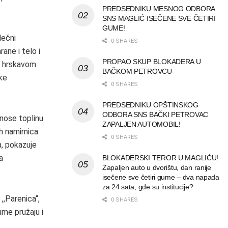
PREDSEDNIKU MESNOG ODBORA
SNS MAGLIĆ ISEČENE SVE ČETIRI
GUME!
lečni
0 SHARES
rane i telo i
PROPAO SKUP BLOKADERA U
 i hrskavom
BAČKOM PETROVCU
čke
0 SHARES
PREDSEDNIKU OPŠTINSKOG
ODBORA SNS BAČKI PETROVAC
onose toplinu
ZAPALJEN AUTOMOBIL!
h namirnica
0 SHARES
a, pokazuje
a
BLOKADERSKI TEROR U MAGLIĆU!
Zapaljen auto u dvorištu, dan ranije
isečene sve četiri gume – dva napada
za 24 sata, gde su institucije?
 ,,Parenica“,
0 SHARES
ume pružaju i