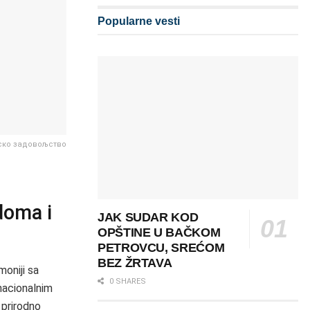
Popularne vesti
ско задовољство
doma i
JAK SUDAR KOD
OPŠTINE U BAČKOM
PETROVCU, SREĆOM
BEZ ŽRTAVA
moniji sa
0 SHARES
nacionalnim
 prirodno