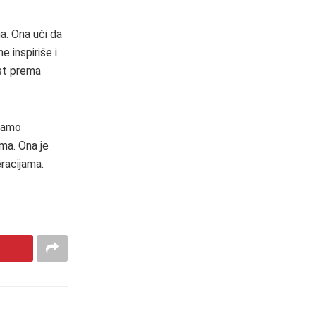
na. Ona uči da
 inspiriše i
ost prema
 samo
ma. Ona je
racijama.