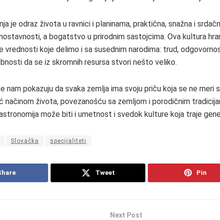
ja je odraz života u ravnici i planinama, praktična, snažna i srdač
nostavnosti, a bogatstvo u prirodnim sastojcima. Ova kultura hrane
e vrednosti koje delimo i sa susednim narodima: trud, odgovorn
obnosti da se iz skromnih resursa stvori nešto veliko.
e nam pokazuju da svaka zemlja ima svoju priču koja se ne meri
 načinom života, povezanošću sa zemljom i porodičnim tradicija
astronomija može biti i umetnost i svedok kulture koja traje gene
Slovačka
specijaliteti
Share
Tweet
Pin
Next Post