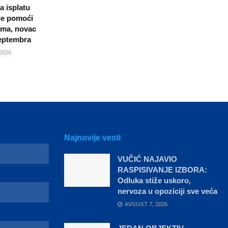
 isplatu
ne pomoći
ima, novac
septembra
2026
Najnovije vesti
VUČIĆ NAJAVIO
RASPISIVANJE IZBORA:
Odluka stiže uskoro,
nervoza u opoziciji sve veća
AVGUST 7, 2026