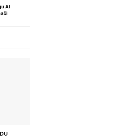
ju AI
nači
ADU