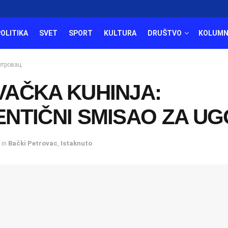
POLITIKA
SVET
SPORT
KULTURA
DRUŠTVO
KOLUMN
етровац
VAČKA KUHINJA:
NTIČNI SMISAO ZA U
in
Bački Petrovac
,
Istaknuto