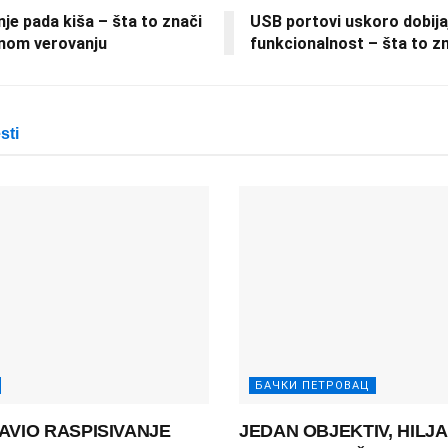
je pada kiša – šta to znači
USB portovi uskoro dobija
nom verovanju
funkcionalnost – šta to z
sti
БАЧКИ ПЕТРОВАЦ
AVIO RASPISIVANJE
JEDAN OBJEKTIV, HILJ