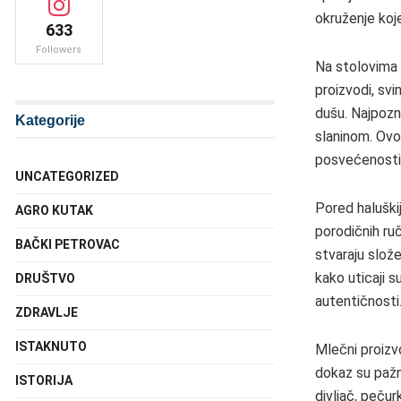
okruženje koje
633
Followers
Na stolovima S
proizvodi, svi
dušu. Najpozn
Kategorije
slaninom. Ovo
posvećenosti t
UNCATEGORIZED
Pored haluškij
AGRO KUTAK
porodičnih ru
BAČKI PETROVAC
stvaraju slože
kako uticaji 
DRUŠTVO
autentičnosti
ZDRAVLJE
ISTAKNUTO
Mlečni proizvod
dokaz su pažnj
ISTORIJA
divljač, pečur