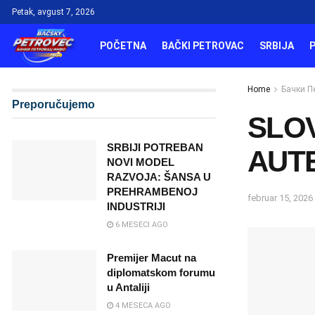
Petak, avgust 7, 2026
POČETNA
BAČKI PETROVAC
SRBIJA
Home
Бачки П
Preporučujemo
SLO
SRBIJI POTREBAN
AUTE
NOVI MODEL
RAZVOJA: ŠANSA U
PREHRAMBENOJ
februar 15, 2026
INDUSTRIJI
6 MESECI AGO
Premijer Macut na
diplomatskom forumu
u Antaliji
4 MESECA AGO