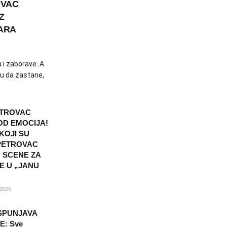
OVAC
Z
ARA
 i zaborave. A
ju da zastane,
ETROVAC
OD EMOCIJA!
KOJI SU
 PETROVAC
 SCENE ZA
E U „JANU
2026
SPUNJAVA
: Sve