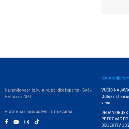
Najnovije ve
Najnovije vesti iz kulture, politike i sporta - Bački
VUČIĆ NAJAVI
Petrovac INFO
Odluka stiže u
veća
Pratite nas na društvenim mrežama:
JEDAN OBJEKT
PETROVAC DO
OBJEKTIV JO