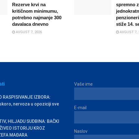
Rezerve krvi na
spremno za
kritičnom minimumu,
jednokrat
potrebno najmanje 300
penzioner
davalaca dnevno
stiže 14. 
AVGUST 7, 2026
AVGUST 7, 
sti
Vaše ime
O RASPISIVANJE IZBORA:
skoro, nervoza u opoziciji sve
E-mail
IV, HILJADU SUDBINA: BAČKI
ŽIVEO ISTORIJU KROZ
Naslov
ZEFA MAĐARA