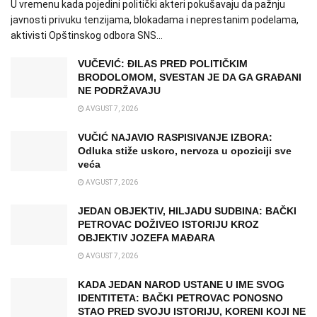
U vremenu kada pojedini politički akteri pokušavaju da pažnju
javnosti privuku tenzijama, blokadama i neprestanim podelama,
aktivisti Opštinskog odbora SNS...
VUČEVIĆ: ĐILAS PRED POLITIČKIM
BRODOLOMOM, SVESTAN JE DA GA GRAĐANI
NE PODRŽAVAJU
AVGUST 7, 2026
VUČIĆ NAJAVIO RASPISIVANJE IZBORA:
Odluka stiže uskoro, nervoza u opoziciji sve
veća
AVGUST 7, 2026
JEDAN OBJEKTIV, HILJADU SUDBINA: BAČKI
PETROVAC DOŽIVEO ISTORIJU KROZ
OBJEKTIV JOZEFA MAĐARA
AVGUST 7, 2026
KADA JEDAN NAROD USTANE U IME SVOG
IDENTITETA: BAČKI PETROVAC PONOSNO
STAO PRED SVOJU ISTORIJU, KORENI KOJI NE