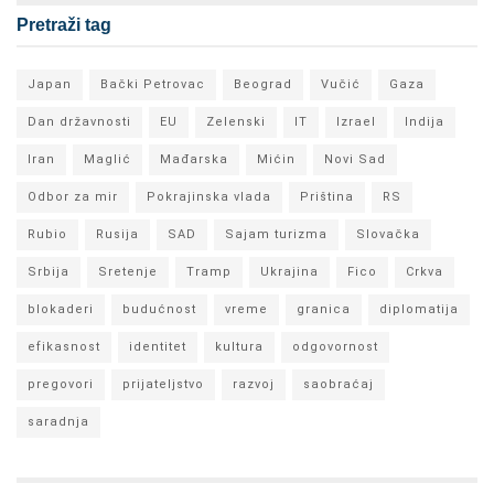
Pretraži tag
Japan
Bački Petrovac
Beograd
Vučić
Gaza
Dan državnosti
EU
Zelenski
IT
Izrael
Indija
Iran
Maglić
Mađarska
Mićin
Novi Sad
Odbor za mir
Pokrajinska vlada
Priština
RS
Rubio
Rusija
SAD
Sajam turizma
Slovačka
Srbija
Sretenje
Tramp
Ukrajina
Fico
Crkva
blokaderi
budućnost
vreme
granica
diplomatija
efikasnost
identitet
kultura
odgovornost
pregovori
prijateljstvo
razvoj
saobraćaj
saradnja