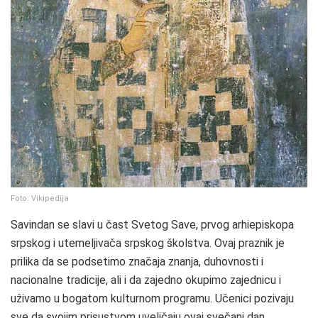
Foto: Vikipedija
Savindan se slavi u čast Svetog Save, prvog arhiepiskopa
srpskog i utemeljivača srpskog školstva. Ovaj praznik je
prilika da se podsetimo značaja znanja, duhovnosti i
nacionalne tradicije, ali i da zajedno okupimo zajednicu i
uživamo u bogatom kulturnom programu. Učenici pozivaju
sve da svojim prisustvom uveličaju ovaj svečani dan.