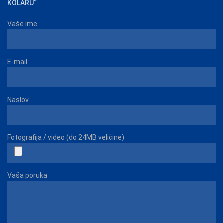
KOLARU“
Vaše ime
E-mail
Naslov
Fotografija / video (do 24MB veličine)
Vaša poruka