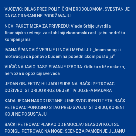
VUČEVIĆ: ĐILAS PRED POLITIČKIM BRODOLOMOM, SVESTAN JE
DA GA GRAĐANI NE PODRŽAVAJU
NOVI PAKET MERA ZA PRIVREDU: Vlada Srbije utvrdila
finansijska rešenja za stabilniji ekonomski rast i jaču podršku
kompanijama
IVANA ŠPANOVIĆ VERUJE U NOVU MEDALJU: „Imam snagu i
motivaciju da ponovo budem na pobedničkom postolju“
VUČIĆ NAJAVIO RASPISIVANJE IZBORA: Odluka stiže uskoro,
nervoza u opoziciji sve veća
JEDAN OBJEKTIV, HILJADU SUDBINA: BAČKI PETROVAC
DOŽIVEO ISTORIJU KROZ OBJEKTIV JOZEFA MAĐARA
KADA JEDAN NAROD USTANE U IME SVOG IDENTITETA: BAČKI
PETROVAC PONOSNO STAO PRED SVOJU ISTORIJU, KORENI
KOJI NE POSUSTAJU
BAČKI PETROVAC PLAKAO OD EMOCIJA! GLASOVI KOJI SU
PODIGLI PETROVAC NA NOGE: SCENE ZA PAMĆENJE U „JANU