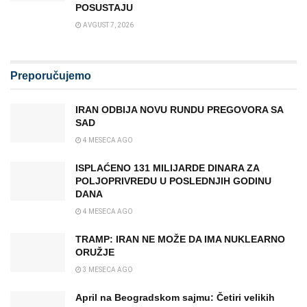
POSUSTAJU
AVGUST 7, 2026
Preporučujemo
IRAN ODBIJA NOVU RUNDU PREGOVORA SA
SAD
4 MESECA AGO
ISPLAĆENO 131 MILIJARDE DINARA ZA
POLJOPRIVREDU U POSLEDNJIH GODINU
DANA
4 MESECA AGO
TRAMP: IRAN NE MOŽE DA IMA NUKLEARNO
ORUŽJE
3 MESECA AGO
April na Beogradskom sajmu: Četiri velikih