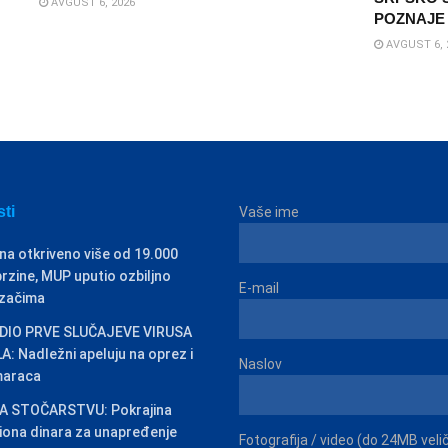
AVGUST 6, 2026
POZNAJE
AVGUST 6, 
sti
Vaše ime
na otkriveno više od 19.000
rzine, MUP uputio ozbiljno
E-mail
ozačima
IO PRVE SLUČAJEVE VIRUSA
: Nadležni apeluju na oprez i
Naslov
maraca
 STOČARSTVU: Pokrajina
iliona dinara za unapređenje
Fotografija / video (do 24MB veli