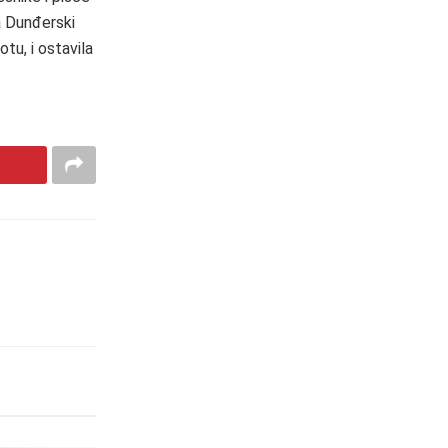
ka Dunđerski
otu, i ostavila