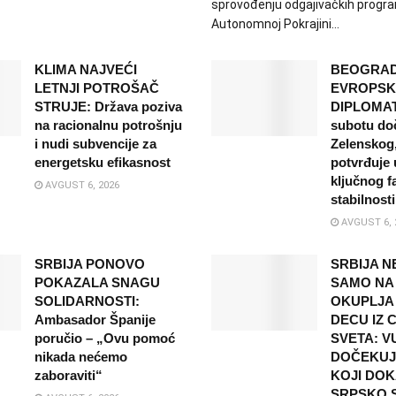
sprovođenju odgajivačkih progr
Autonomnoj Pokrajini...
KLIMA NAJVEĆI
BEOGRAD
LETNJI POTROŠAČ
EVROPSK
STRUJE: Država poziva
DIPLOMATI
na racionalnu potrošnju
subotu do
i nudi subvencije za
Zelenskog,
energetsku efikasnost
potvrđuje 
ključnog f
AVGUST 6, 2026
stabilnosti
AVGUST 6, 
SRBIJA PONOVO
SRBIJA N
POKAZALA SNAGU
SAMO NA 
SOLIDARNOSTI:
OKUPLJA
Ambasador Španije
DECU IZ 
poručio – „Ovu pomoć
SVETA: V
nikada nećemo
DOČEKUJ
zaboraviti“
KOJI DOK
SRPSKO 