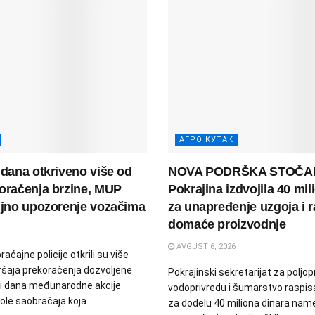
АГРО КУТАК
 dana otkriveno više od
NOVA PODRŠKA STOČA
oračenja brzine, MUP
Pokrajina izdvojila 40 mil
ljno upozorenje vozačima
za unapređenje uzgoja i r
domaće proizvodnje
AVGUST 6, 2026
aćajne policije otkrili su više
ršaja prekoračenja dozvoljene
Pokrajinski sekretarijat za poljop
tri dana međunarodne akcije
vodoprivredu i šumarstvo raspis
le saobraćaja koja...
za dodelu 40 miliona dinara nam