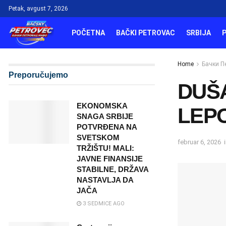
Petak, avgust 7, 2026
POČETNA
BAČKI PETROVAC
SRBIJA
Home
Бачки П
Preporučujemo
DUŠA
EKONOMSKA
LEPO
SNAGA SRBIJE
POTVRĐENA NA
SVETSKOM
februar 6, 2026
TRŽIŠTU! MALI:
JAVNE FINANSIJE
STABILNE, DRŽAVA
NASTAVLJA DA
JAČA
3 SEDMICE AGO