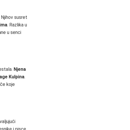
. Njihov susret
vima
. Razlika u
ane u senci
estala.
Njena
nage Kulpina
.
iče koje
valjujući
snike i pisce