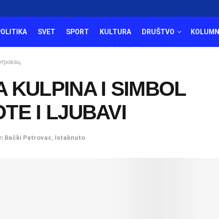
POLITIKA
SVET
SPORT
KULTURA
DRUŠTVO
KOLUMN
етровац
 KULPINA I SIMBOL
TE I LJUBAVI
in
Bački Petrovac
,
Istaknuto