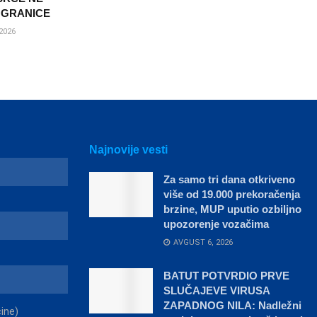
 GRANICE
2026
Najnovije vesti
Za samo tri dana otkriveno
više od 19.000 prekoračenja
brzine, MUP uputio ozbiljno
upozorenje vozačima
AVGUST 6, 2026
BATUT POTVRDIO PRVE
SLUČAJEVE VIRUSA
ZAPADNOG NILA: Nadležni
čine)