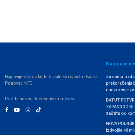
Najnovije ve
Najnovije vesti iz kulture, politike i sporta - Bački
Za samo tri da
Petrovac INFO
prekoračenja b
upozorenje v
Pratite nas na društvenim mrežama:
BATUT POTVRD
ZAPADNOG NILA
zaštitu od ko
NOVA PODRŠKA
izdvojila 40 m