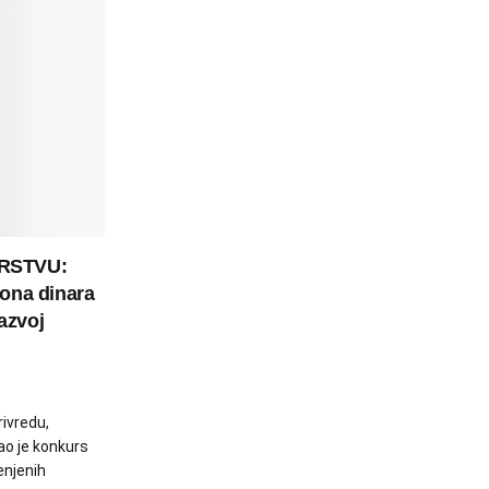
RSTVU:
iona dinara
azvoj
rivredu,
ao je konkurs
enjenih