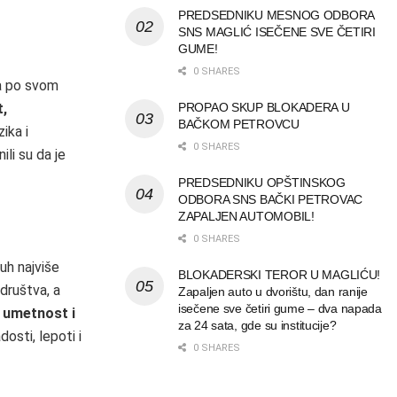
PREDSEDNIKU MESNOG ODBORA
SNS MAGLIĆ ISEČENE SVE ČETIRI
GUME!
0 SHARES
ta po svom
t,
PROPAO SKUP BLOKADERA U
BAČKOM PETROVCU
ika i
0 SHARES
ili su da je
PREDSEDNIKU OPŠTINSKOG
ODBORA SNS BAČKI PETROVAC
ZAPALJEN AUTOMOBIL!
0 SHARES
uh najviše
BLOKADERSKI TEROR U MAGLIĆU!
 društva, a
Zapaljen auto u dvorištu, dan ranije
isečene sve četiri gume – dva napada
, umetnost i
za 24 sata, gde su institucije?
dosti, lepoti i
0 SHARES