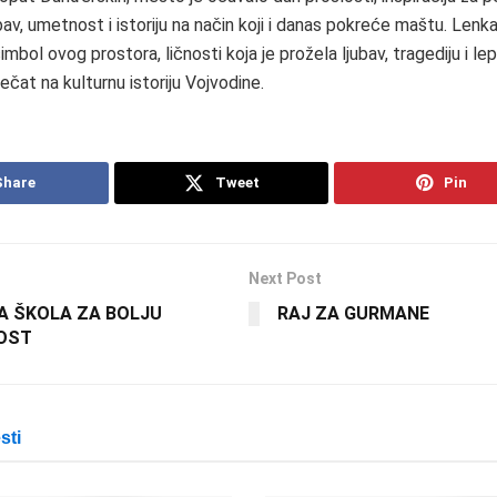
bav, umetnost i istoriju na način koji i danas pokreće maštu. Len
imbol ovog prostora, ličnosti koja je prožela ljubav, tragediju i lep
ečat na kulturnu istoriju Vojvodine.
Share
Tweet
Pin
Next Post
 ŠKOLA ZA BOLJU
RAJ ZA GURMANE
OST
sti