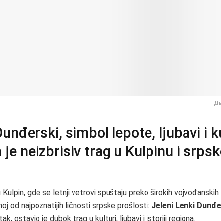
Дв
unđerski, simbol lepote, ljubavi i k
a je neizbrisiv trag u Kulpinu i srpsk
Kulpin, gde se letnji vetrovi spuštaju preko širokih vojvođanskih p
noj od najpoznatijih ličnosti srpske prošlosti:
Jeleni Lenki Dunđe
tak, ostavio je dubok trag u kulturi, ljubavi i istoriji regiona.