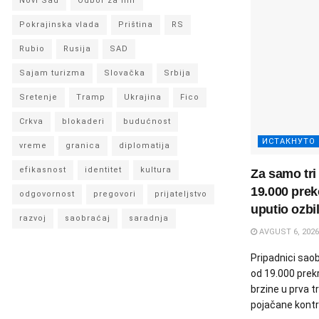
Novi Sad
Odbor za mir
Pokrajinska vlada
Priština
RS
Rubio
Rusija
SAD
Sajam turizma
Slovačka
Srbija
Sretenje
Tramp
Ukrajina
Fico
Crkva
blokaderi
budućnost
ИСТАКНУТО
vreme
granica
diplomatija
efikasnost
identitet
kultura
Za samo tri
19.000 prek
odgovornost
pregovori
prijateljstvo
uputio ozbi
razvoj
saobraćaj
saradnja
AVGUST 6, 2026
Pripadnici saobr
od 19.000 prek
brzine u prva 
pojačane kontro