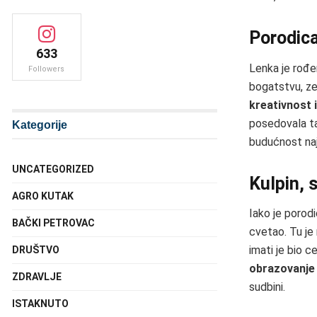
Porodica
633
Lenka je rođe
Followers
bogatstvu, ze
kreativnost 
posedovala tal
Kategorije
budućnost naja
UNCATEGORIZED
Kulpin, 
AGRO KUTAK
Iako je porodi
BAČKI PETROVAC
cvetao. Tu je 
imati je bio c
DRUŠTVO
obrazovanje 
ZDRAVLJE
sudbini.
ISTAKNUTO