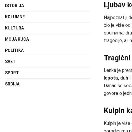
Ljubav k
ISTORIJA
KOLUMNE
Najpoznatiji 
bio je više od 
KULTURA
godinama, dru
MOJA KUĆA
tragedije, ali
POLITIKA
Tragični
SVET
Lenka je prera
SPORT
lepota, duh i
SRBIJA
Danas se seća
govore o jedno
Kulpin k
Kulpin je više
porodicama po