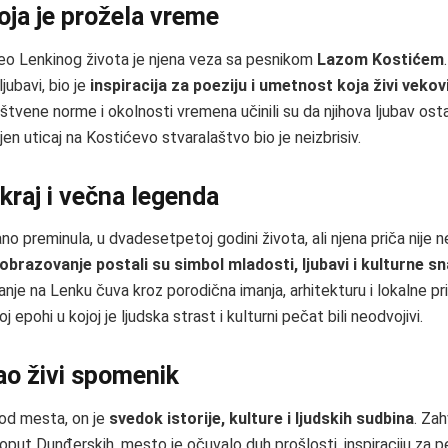
oja je prožela vreme
deo Lenkinog života je njena veza sa pesnikom
Lazom Kostićem
ljubavi, bio je
inspiracija za poeziju i umetnost koja živi veko
štvene norme i okolnosti vremena učinili su da njihova ljubav ost
 njen uticaj na Kostićevo stvaralaštvo bio je neizbrisiv.
 kraj i večna legenda
no preminula, u dvadesetpetoj godini života, ali njena priča nije n
 obrazovanje postali su simbol mladosti, ljubavi i kulturne s
nje na Lenku čuva kroz porodična imanja, arhitekturu i lokalne pr
j epohi u kojoj je ljudska strast i kulturni pečat bili neodvojivi.
ao živi spomenik
 od mesta, on je
svedok istorije, kulture i ljudskih sudbina
. Zah
put Dunđerskih, mesto je očuvalo duh prošlosti, inspiraciju za pe