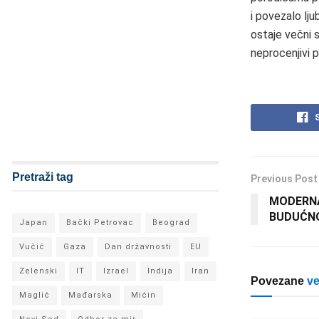
i povezalo lju
ostaje večni s
neprocenjivi p
Pretraži tag
Previous Post
MODERNA
BUDUĆN
Japan
Bački Petrovac
Beograd
Vučić
Gaza
Dan državnosti
EU
Zelenski
IT
Izrael
Indija
Iran
Povezane
ve
Maglić
Mađarska
Mićin