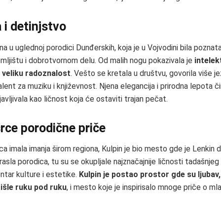
 i detinjstvo
na u uglednoj porodici Dunđerskih, koja je u Vojvodini bila pozna
mljištu i dobrotvornom delu. Od malih nogu pokazivala je
intelek
i veliku radoznalost
. Vešto se kretala u društvu, govorila više jez
ent za muziku i književnost. Njena elegancija i prirodna lepota čin
vljivala kao ličnost koja će ostaviti trajan pečat.
srce porodične priče
ca imala imanja širom regiona, Kulpin je bio mesto gde je Lenkin d
rasla porodica, tu su se okupljale najznačajnije ličnosti tadašnjeg
entar kulture i estetike.
Kulpin je postao prostor gde su ljubav
išle ruku pod ruku
, i mesto koje je inspirisalo mnoge priče o mla