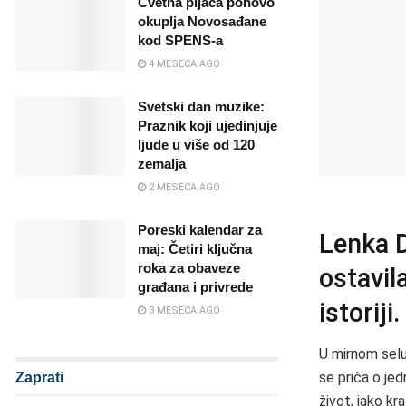
Cvetna pijaca ponovo
okuplja Novosađane
kod SPENS-a
4 MESECA AGO
Svetski dan muzike:
Praznik koji ujedinjuje
ljude u više od 120
zemalja
2 MESECA AGO
Poreski kalendar za
Lenka D
maj: Četiri ključna
roka za obaveze
ostavil
građana i privrede
istoriji.
3 MESECA AGO
U mirnom selu 
se priča o jed
Zaprati
život, iako kra