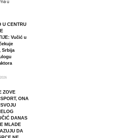
ama u
 U CENTRU
E
JE: Vučić u
čekuje
 Srbija
ulogu
aktora
2026
E ZOVE
SPORT, ONA
 SVOJU
CELOG
UČIĆ DANAS
E MLADE
AZUJU DA
SRCE NE