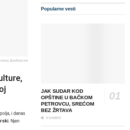
Popularne vesti
орац Дунђерски
ulture,
oj
JAK SUDAR KOD
OPŠTINE U BAČKOM
PETROVCU, SREĆOM
BEZ ŽRTAVA
olja, i danas
0 SHARES
rski
. Njen