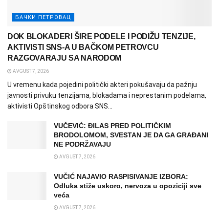
БАЧКИ ПЕТРОВАЦ
DOK BLOKADERI ŠIRE PODELE I PODIŽU TENZIJE,
AKTIVISTI SNS-A U BAČKOM PETROVCU
RAZGOVARAJU SA NARODOM
AVGUST 7, 2026
U vremenu kada pojedini politički akteri pokušavaju da pažnju
javnosti privuku tenzijama, blokadama i neprestanim podelama,
aktivisti Opštinskog odbora SNS...
VUČEVIĆ: ĐILAS PRED POLITIČKIM
BRODOLOMOM, SVESTAN JE DA GA GRAĐANI
NE PODRŽAVAJU
AVGUST 7, 2026
VUČIĆ NAJAVIO RASPISIVANJE IZBORA:
Odluka stiže uskoro, nervoza u opoziciji sve
veća
AVGUST 7, 2026