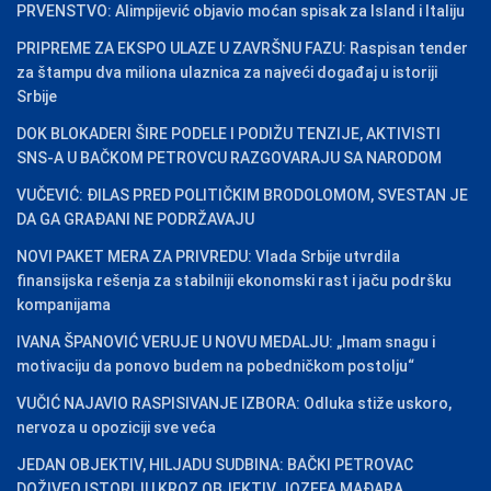
PRVENSTVO: Alimpijević objavio moćan spisak za Island i Italiju
PRIPREME ZA EKSPO ULAZE U ZAVRŠNU FAZU: Raspisan tender
za štampu dva miliona ulaznica za najveći događaj u istoriji
Srbije
DOK BLOKADERI ŠIRE PODELE I PODIŽU TENZIJE, AKTIVISTI
SNS-A U BAČKOM PETROVCU RAZGOVARAJU SA NARODOM
VUČEVIĆ: ĐILAS PRED POLITIČKIM BRODOLOMOM, SVESTAN JE
DA GA GRAĐANI NE PODRŽAVAJU
NOVI PAKET MERA ZA PRIVREDU: Vlada Srbije utvrdila
finansijska rešenja za stabilniji ekonomski rast i jaču podršku
kompanijama
IVANA ŠPANOVIĆ VERUJE U NOVU MEDALJU: „Imam snagu i
motivaciju da ponovo budem na pobedničkom postolju“
VUČIĆ NAJAVIO RASPISIVANJE IZBORA: Odluka stiže uskoro,
nervoza u opoziciji sve veća
JEDAN OBJEKTIV, HILJADU SUDBINA: BAČKI PETROVAC
DOŽIVEO ISTORIJU KROZ OBJEKTIV JOZEFA MAĐARA