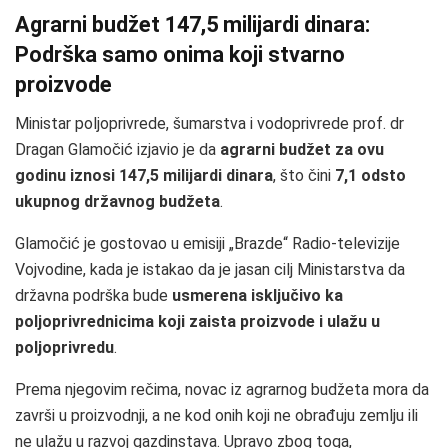
Agrarni budžet 147,5 milijardi dinara:
Podrška samo onima koji stvarno
proizvode
Ministar poljoprivrede, šumarstva i vodoprivrede prof. dr
Dragan Glamočić izjavio je da
agrarni budžet za ovu
godinu iznosi 147,5 milijardi dinara
, što čini
7,1 odsto
ukupnog državnog budžeta
.
Glamočić je gostovao u emisiji „Brazde“ Radio-televizije
Vojvodine, kada je istakao da je jasan cilj Ministarstva da
državna podrška bude
usmerena isključivo ka
poljoprivrednicima koji zaista proizvode i ulažu u
poljoprivredu
.
Prema njegovim rečima, novac iz agrarnog budžeta mora da
završi u proizvodnji, a ne kod onih koji ne obrađuju zemlju ili
ne ulažu u razvoj gazdinstava. Upravo zbog toga,