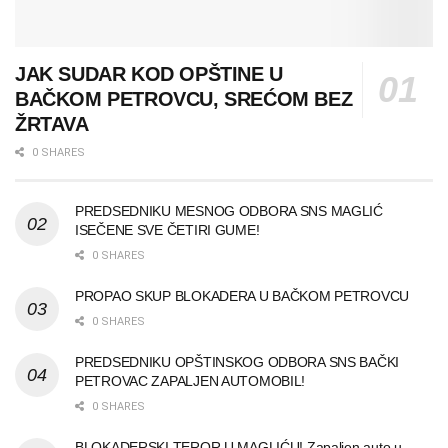
JAK SUDAR KOD OPŠTINE U
BAČKOM PETROVCU, SREĆOM BEZ
ŽRTAVA
0 SHARES
PREDSEDNIKU MESNOG ODBORA SNS MAGLIĆ
ISEČENE SVE ČETIRI GUME!
0 SHARES
PROPAO SKUP BLOKADERA U BAČKOM PETROVCU
0 SHARES
PREDSEDNIKU OPŠTINSKOG ODBORA SNS BAČKI
PETROVAC ZAPALJEN AUTOMOBIL!
0 SHARES
BLOKADERSKI TEROR U MAGLIĆU! Zapaljen auto u