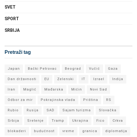
SVET
SPORT
SRBIJA
Pretraži tag
Japan
Bački Petrovac
Beograd
Vučić
Gaza
Dan državnosti
EU
Zelenski
IT
Izrael
Indija
Iran
Maglić
Mađarska
Mićin
Novi Sad
Odbor za mir
Pokrajinska vlada
Priština
RS
Rubio
Rusija
SAD
Sajam turizma
Slovačka
Srbija
Sretenje
Tramp
Ukrajina
Fico
Crkva
blokaderi
budućnost
vreme
granica
diplomatija