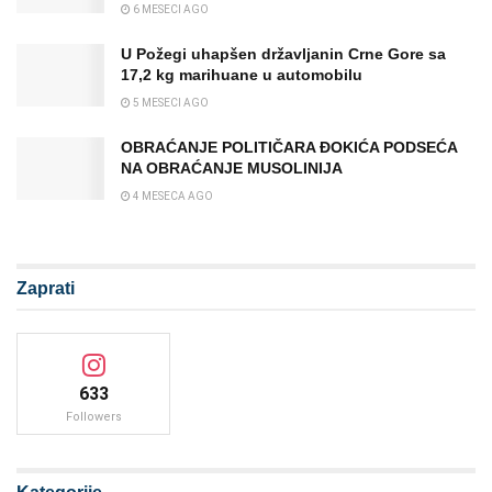
6 MESECI AGO
U Požegi uhapšen državljanin Crne Gore sa
17,2 kg marihuane u automobilu
5 MESECI AGO
OBRAĆANJE POLITIČARA ĐOKIĆA PODSEĆA
NA OBRAĆANJE MUSOLINIJA
4 MESECA AGO
Zaprati
633
Followers