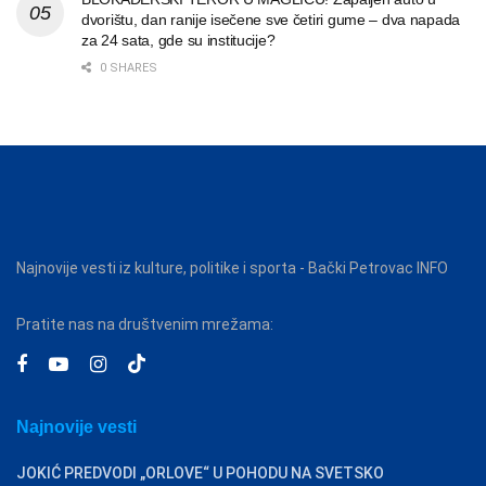
dvorištu, dan ranije isečene sve četiri gume – dva napada
za 24 sata, gde su institucije?
0 SHARES
Najnovije vesti iz kulture, politike i sporta - Bački Petrovac INFO
Pratite nas na društvenim mrežama:
Najnovije vesti
JOKIĆ PREDVODI „ORLOVE“ U POHODU NA SVETSKO