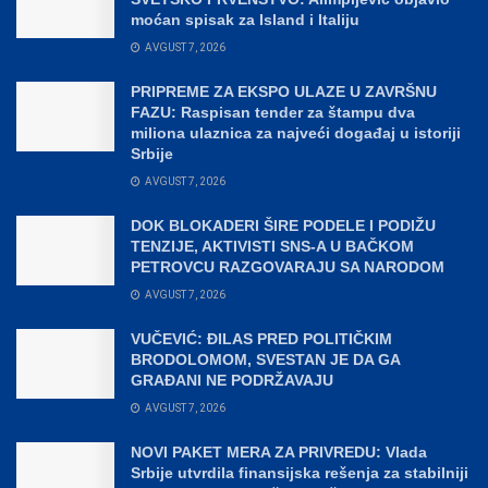
moćan spisak za Island i Italiju
AVGUST 7, 2026
PRIPREME ZA EKSPO ULAZE U ZAVRŠNU
FAZU: Raspisan tender za štampu dva
miliona ulaznica za najveći događaj u istoriji
Srbije
AVGUST 7, 2026
DOK BLOKADERI ŠIRE PODELE I PODIŽU
TENZIJE, AKTIVISTI SNS-A U BAČKOM
PETROVCU RAZGOVARAJU SA NARODOM
AVGUST 7, 2026
VUČEVIĆ: ĐILAS PRED POLITIČKIM
BRODOLOMOM, SVESTAN JE DA GA
GRAĐANI NE PODRŽAVAJU
AVGUST 7, 2026
NOVI PAKET MERA ZA PRIVREDU: Vlada
Srbije utvrdila finansijska rešenja za stabilniji