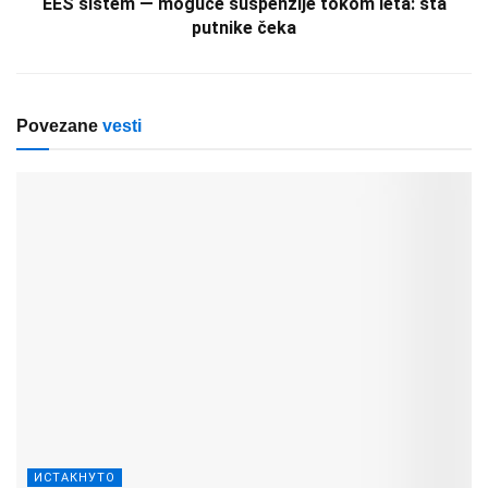
EES sistem — moguće suspenzije tokom leta: šta
putnike čeka
Povezane
vesti
ИСТАКНУТО